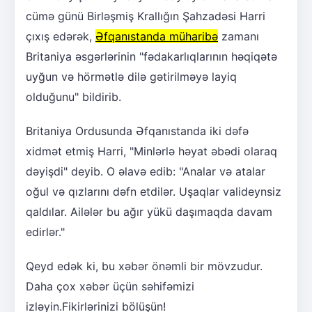
cümə günü Birləşmiş Krallığın Şahzadəsi Harri
çıxış edərək,
Əfqanıstanda müharibə
zamanı
Britaniya əsgərlərinin "fədakarlıqlarının həqiqətə
uyğun və hörmətlə dilə gətirilməyə layiq
olduğunu" bildirib.
Britaniya Ordusunda Əfqanıstanda iki dəfə
xidmət etmiş Harri, "Minlərlə həyat əbədi olaraq
dəyişdi" deyib. O əlavə edib: "Analar və atalar
oğul və qızlarını dəfn etdilər. Uşaqlar valideynsiz
qaldılar. Ailələr bu ağır yükü daşımaqda davam
edirlər."
Qeyd edək ki, bu xəbər önəmli bir mövzudur.
Daha çox xəbər üçün səhifəmizi
izləyin.Fikirlərinizi bölüşün!