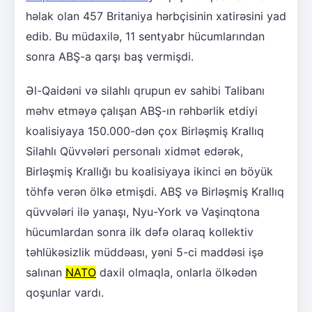
həlak olan 457 Britaniya hərbçisinin xatirəsini yad
edib. Bu müdaxilə, 11 sentyabr hücumlarından
sonra ABŞ-a qarşı baş vermişdi.
Əl-Qaidəni və silahlı qrupun ev sahibi Talibanı
məhv etməyə çalışan ABŞ-ın rəhbərlik etdiyi
koalisiyaya 150.000-dən çox Birləşmiş Krallıq
Silahlı Qüvvələri personalı xidmət edərək,
Birləşmiş Krallığı bu koalisiyaya ikinci ən böyük
töhfə verən ölkə etmişdi. ABŞ və Birləşmiş Krallıq
qüvvələri ilə yanaşı, Nyu-York və Vaşinqtona
hücumlardan sonra ilk dəfə olaraq kollektiv
təhlükəsizlik müddəası, yəni 5-ci maddəsi işə
salınan
NATO
daxil olmaqla, onlarla ölkədən
qoşunlar vardı.