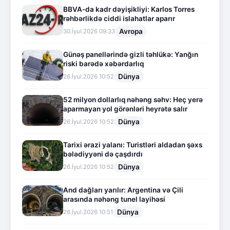
BBVA-da kadr dəyişikliyi: Karlos Torres
rəhbərlikdə ciddi islahatlar aparır
Avropa
30.İyul.2026 09:33
Günəş panellərində gizli təhlükə: Yanğın
riski barədə xəbərdarlıq
Dünya
26.İyul.2026 10:52
52 milyon dollarlıq nəhəng səhv: Heç yerə
aparmayan yol görənləri heyrətə salır
Dünya
26.İyul.2026 10:52
Tarixi ərazi yalanı: Turistləri aldadan şəxs
bələdiyyəni də çaşdırdı
Dünya
26.İyul.2026 10:52
And dağları yarılır: Argentina və Çili
arasında nəhəng tunel layihəsi
Dünya
26.İyul.2026 10:51