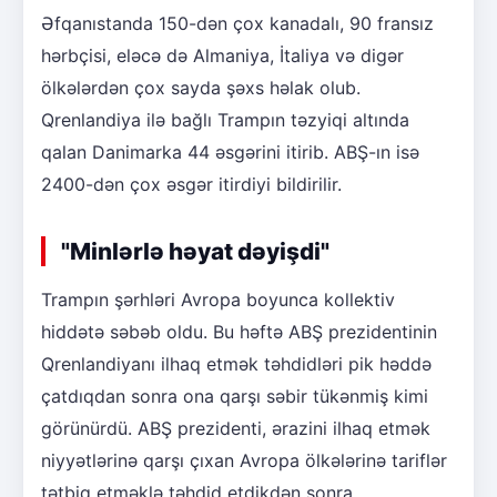
Əfqanıstanda 150-dən çox kanadalı, 90 fransız
hərbçisi, eləcə də Almaniya, İtaliya və digər
ölkələrdən çox sayda şəxs həlak olub.
Qrenlandiya ilə bağlı Trampın təzyiqi altında
qalan Danimarka 44 əsgərini itirib. ABŞ-ın isə
2400-dən çox əsgər itirdiyi bildirilir.
"Minlərlə həyat dəyişdi"
Trampın şərhləri Avropa boyunca kollektiv
hiddətə səbəb oldu. Bu həftə ABŞ prezidentinin
Qrenlandiyanı ilhaq etmək təhdidləri pik həddə
çatdıqdan sonra ona qarşı səbir tükənmiş kimi
görünürdü. ABŞ prezidenti, ərazini ilhaq etmək
niyyətlərinə qarşı çıxan Avropa ölkələrinə tariflər
tətbiq etməklə təhdid etdikdən sonra