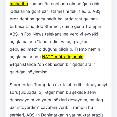
müharibə
zamanı ön cəbhədə olmadığına dair
iddialarına görə üzr istəməsini təklif edib. ABŞ
prezidentinə qarşı nadir hallarda rast gəlinən
birbaşa tənqiddə Starmer, cümə günü Trampın
ABŞ-ın Fox News telekanalına verdiyi əvvəlki
açıqlamaların "təhqiredici və açıq-aşkar
qəbuledilməz" olduğunu bildirib. Tramp həmin
açıqlamalarında
NATO müttəfiqlərinin
Əfqanıstanda "ön cəbhədən bir qədər aralı"
qaldığını söyləmişdi.
Starmerdən Trampdan üzr tələb edib-etməyəcəyi
soruşulduqda, o, "Əgər mən bu şəkildə səhv
danışsaydım və ya bu sözləri desəydim, mütləq
üzr istəyərdim" cavabını verib. Trampın bu
şərhləri, ABŞ-ın Danimarkanın yarımuxtar ərazisi