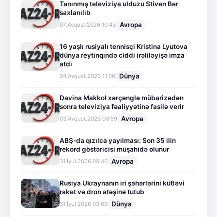
Tanınmış televiziya ulduzu Stiven Ber
saxlanılıb
Avropa
07.Avqust.2026 10:43
16 yaşlı rusiyalı tennisçi Kristina Lyutova
dünya reytinqində ciddi irəliləyişə imza
atdı
Dünya
04.Avqust.2026 11:06
Davina Makkol xərçənglə mübarizədən
sonra televiziya fəaliyyətinə fasilə verir
Avropa
03.Avqust.2026 00:59
ABŞ-da qızılca yayılması: Son 35 ilin
rekord göstəricisi müşahidə olunur
Avropa
31.İyul.2026 05:46
Rusiya Ukraynanın iri şəhərlərini kütləvi
raket və dron atəşinə tutub
Dünya
31.İyul.2026 03:09