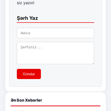
siz yazın!
Şərh Yaz
Göndər
Ən Son Xəbərlər