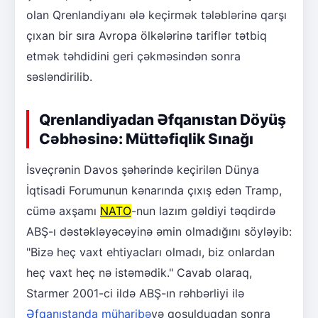
olan Qrenlandiyanı ələ keçirmək tələblərinə qarşı
çıxan bir sıra Avropa ölkələrinə tariflər tətbiq
etmək təhdidini geri çəkməsindən sonra
səsləndirilib.
Qrenlandiyadan Əfqanıstan Döyüş
Cəbhəsinə: Müttəfiqlik Sınağı
İsveçrənin Davos şəhərində keçirilən Dünya
İqtisadi Forumunun kənarında çıxış edən Tramp,
cümə axşamı
NATO
-nun lazım gəldiyi təqdirdə
ABŞ-ı dəstəkləyəcəyinə əmin olmadığını söyləyib:
"Bizə heç vaxt ehtiyacları olmadı, biz onlardan
heç vaxt heç nə istəmədik." Cavab olaraq,
Starmer 2001-ci ildə ABŞ-ın rəhbərliyi ilə
Əfqanıstanda müharibə
yə qoşulduqdan sonra