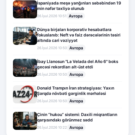
İspaniyada meşə yanğınları səbəbindən 19
min nəfər təxliyə olunub
Avropa
26.İyul.2026 10:51
Dünya birjaları korporativ hesabatlara
fokuslanıb: Neft və faiz dərəcələrinin təsiri
altında cari vəziyyət
Avropa
26.İyul.2026 10:50
İbay Llanosun "La Velada del Año 6" boks
gecəsi rekordları alt-üst etdi
Avropa
26.İyul.2026 10:50
Donald Trampın İran strategiyası: Yaxın
Şərqdə növbəti gərginlik mərhələsi
Avropa
26.İyul.2026 10:50
Çinin “hukou” sistemi: Daxili miqrantların
qarşısındakı görünməz sədd
Avropa
26.İyul.2026 10:22