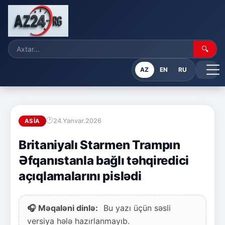
🔍
AZ
EN
RU
24.Yanvar.2026
ASIA
Britaniyalı Starmen Trampın
Əfqanıstanla bağlı təhqiredici
açıqlamalarını pislədi
🎧 Məqaləni dinlə:
Bu yazı üçün səsli
versiya hələ hazırlanmayıb.