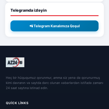
Telegramda izləyin
📲 Telegram Kanalımıza Qoşul
Heç bir hüququmuz qorunmur, amma siz yenə də qorunurmuş
kimi davranın və saytda dərc olunan xəbərlərdən istifadə zamanı
24 saat saytına istinad edin.
QUICK LINKS