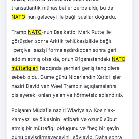
transatlantik münasibətlər zərbə aldı, bu da
NATO
-nun gələcəyi ilə bağlı suallar doğurdu.
Tramp
NATO
-nun Baş katibi Mark Rutte ilə
görüşdən sonra Arktik təhlükəsizliklə bağlı
"çərçivə" sazişi formalaşdırdıqdan sonra geri
addım atmış olsa da, onun Əfqanıstandakı
NATO
müttəfiqləri
haqqında şərhləri geniş tənqidlərə
səbəb oldu. Cümə günü Niderlandın Xarici İşlər
naziri David van Weel Trampın açıqlamalarını
pisləyərək, onları yalan və hörmətsiz adlandırıb.
Polşanın Müdafiə naziri Wladyslaw Kosiniak-
Kamysz isə ölkəsinin "etibarlı və özünü sübut
etmiş bir müttəfiq" olduğunu və "heç bir şeyin
bunu dəyişdirməyəcəyini" söyləyib. Daha sonra