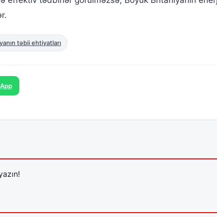
r.
yanın təbii ehtiyatları
sApp
yazın!