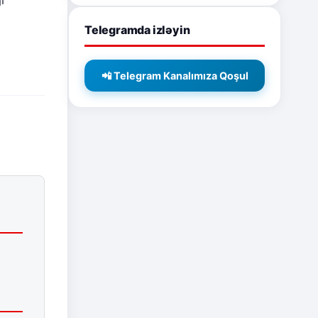
Telegramda izləyin
📲 Telegram Kanalımıza Qoşul