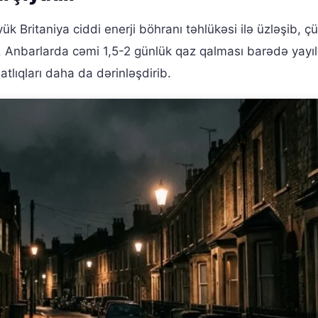
ük Britaniya ciddi enerji böhranı təhlükəsi ilə üzləşib, çü
tıb. Anbarlarda cəmi 1,5-2 günlük qaz qalması barədə yayı
atlıqları daha da dərinləşdirib.