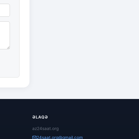
ƏLAQƏ
az24saat.org
24saat.org@gmail.com