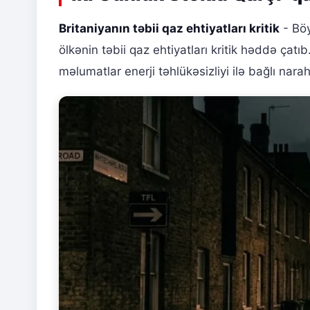
Britaniyanın təbii qaz ehtiyatları kritik
- Böy
ölkənin təbii qaz ehtiyatları kritik həddə ça
məlumatlar enerji təhlükəsizliyi ilə bağlı narah