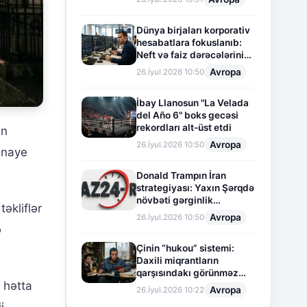
Dünya birjaları korporativ
hesabatlara fokuslanıb:
Neft və faiz dərəcələrinin
təsiri altında cari vəziyyət
Avropa
26.İyul.2026 10:50
İbay Llanosun "La Velada
del Año 6" boks gecəsi
rekordları alt-üst etdi
ün
Avropa
26.İyul.2026 10:50
sənaye
Donald Trampın İran
strategiyası: Yaxın Şərqdə
növbəti gərginlik
əkliflər
mərhələsi
Avropa
26.İyul.2026 10:50
ə
Çinin “hukou” sistemi:
Daxili miqrantların
qarşısındakı görünməz
 hətta
sədd
Avropa
26.İyul.2026 10:22
i