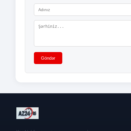
Göndər