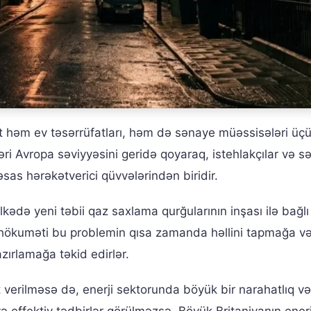
 həm ev təsərrüfatları, həm də sənaye müəssisələri üç
ləri Avropa səviyyəsini geridə qoyaraq, istehlakçılar və 
əsas hərəkətverici qüvvələrindən biridir.
kədə yeni təbii qaz saxlama qurğularının inşası ilə bağlı t
ər hökuməti bu problemin qısa zamanda həllini tapmağa v
azırlamağa təkid edirlər.
 verilməsə də, enerji sektorunda böyük bir narahatlıq və
ə effektiv tədbirlər görülməzsə, Böyük Britaniyanın enerj