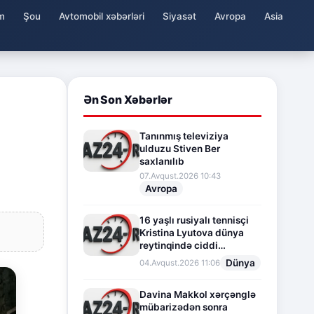
m
Şou
Avtomobil xəbərləri
Siyasət
Avropa
Asia
Ən Son Xəbərlər
Tanınmış televiziya
ulduzu Stiven Ber
saxlanılıb
07.Avqust.2026 10:43
Avropa
16 yaşlı rusiyalı tennisçi
Kristina Lyutova dünya
reytinqində ciddi
irəliləyişə imza atdı
Dünya
04.Avqust.2026 11:06
Davina Makkol xərçənglə
mübarizədən sonra