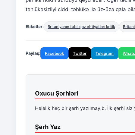
təhlükəsizliyi ciddi təhlükə ilə üz-üzə qala bilə
Etiketlər:
Britaniyanın təbii qaz ehtiyatları kritik
Britani
Paylaş:
Facebook
Twitter
Telegram
What
Oxucu Şərhləri
Hələlik heç bir şərh yazılmayıb. İlk şərhi siz 
Şərh Yaz