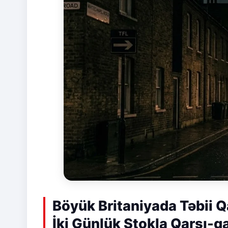
Böyük Britaniyada Təbii Q
İki Günlük Stokla Qarşı-q