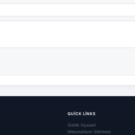
QUICK LINKS
Gizlilik Siyasəti
Məlumatların Silinməsi