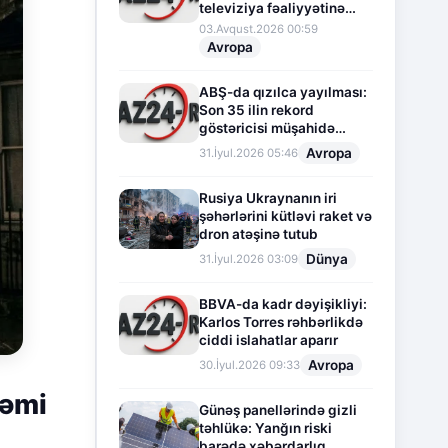
televiziya fəaliyyətinə
fasilə verir
03.Avqust.2026 00:59
Avropa
ABŞ-da qızılca yayılması:
Son 35 ilin rekord
göstəricisi müşahidə
olunur
Avropa
31.İyul.2026 05:46
Rusiya Ukraynanın iri
şəhərlərini kütləvi raket və
dron atəşinə tutub
Dünya
31.İyul.2026 03:09
BBVA-da kadr dəyişikliyi:
Karlos Torres rəhbərlikdə
ciddi islahatlar aparır
Avropa
30.İyul.2026 09:33
Cəmi
Günəş panellərində gizli
təhlükə: Yanğın riski
barədə xəbərdarlıq