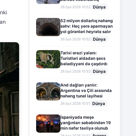
Dünya
26.İyul.2026 10:52
nki
52 milyon dollarlıq nəhəng
lan
səhv: Heç yerə aparmayan
yol görənləri heyrətə salır
Dünya
26.İyul.2026 10:52
Tarixi ərazi yalanı:
Turistləri aldadan şəxs
bələdiyyəni də çaşdırdı
Dünya
26.İyul.2026 10:52
And dağları yarılır:
Argentina və Çili arasında
nəhəng tunel layihəsi
Dünya
26.İyul.2026 10:51
İspaniyada meşə
yanğınları səbəbindən 19
min nəfər təxliyə olunub
Avropa
26.İyul.2026 10:51