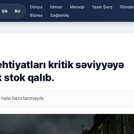
Dünya
İdman
Maraqlı
Yaxın Şərq
Gündə
EN
RU
Biznes
Sağlamlıq
ehtiyatları kritik səviyyəyə
 stok qalıb.
 hələ hazırlanmayıb.