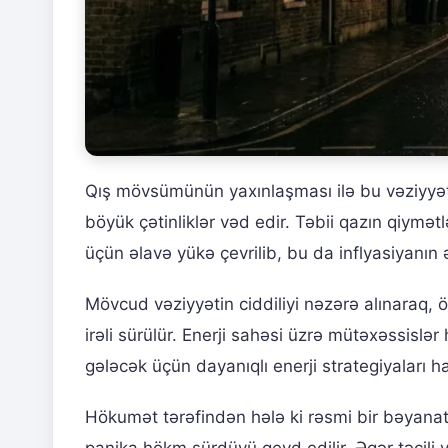
Qış mövsümünün yaxınlaşması ilə bu vəziyyət
böyük çətinliklər vəd edir. Təbii qazın qiymət
üçün əlavə yükə çevrilib, bu da inflyasiyanın 
Mövcud vəziyyətin ciddiliyi nəzərə alınaraq, öl
irəli sürülür. Enerji sahəsi üzrə mütəxəssisl
gələcək üçün dayanıqlı enerji strategiyaları h
Hökumət tərəfindən hələ ki rəsmi bir bəyanat
panika hökm sürdüyü qeyd edilir. Əgər təcili v