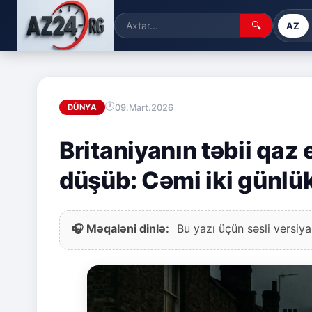
🔍
AZ
09.Mart.2026
DÜNYA
Britaniyanın təbii qaz 
düşüb: Cəmi iki günlük
🎧 Məqaləni dinlə:
Bu yazı üçün səsli versiya