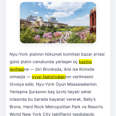
Nyu-York ştatının hökumət komitəsi bazar ertəsi
günü ştatın cənubunda yerləşən üç
kazino
layihəsi
nə — biri Bronksda, ikisi isə Kvinsdə
olmaqla —
oyun lisenziyaları
nın verilməsini
tövsiyə edib. Nyu-York Oyun Müəssisələrinin
Yerləşmə Şurasının beş üzvlü heyəti səhər
iclasında bu barədə bəyanat verərək, Bally’s
Bronx, Hard Rock Metropolitan Park və Resorts
World New York City təkliflərini təsdiqləyib.