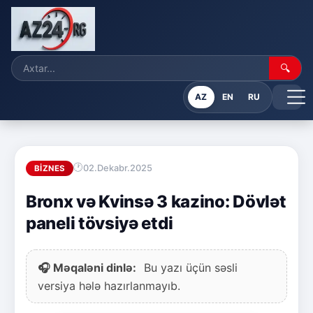
🔍
AZ
EN
RU
02.Dekabr.2025
BIZNES
Bronx və Kvinsə 3 kazino: Dövlət
paneli tövsiyə etdi
🎧 Məqaləni dinlə:
Bu yazı üçün səsli
versiya hələ hazırlanmayıb.