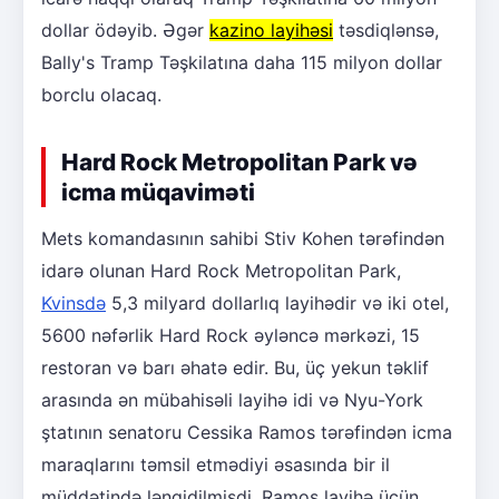
dollar ödəyib. Əgər
kazino layihəsi
təsdiqlənsə,
Bally's Tramp Təşkilatına daha 115 milyon dollar
borclu olacaq.
Hard Rock Metropolitan Park və
icma müqaviməti
Mets komandasının sahibi Stiv Kohen tərəfindən
idarə olunan Hard Rock Metropolitan Park,
Kvinsdə
5,3 milyard dollarlıq layihədir və iki otel,
5600 nəfərlik Hard Rock əyləncə mərkəzi, 15
restoran və barı əhatə edir. Bu, üç yekun təklif
arasında ən mübahisəli layihə idi və Nyu-York
ştatının senatoru Cessika Ramos tərəfindən icma
maraqlarını təmsil etmədiyi əsasında bir il
müddətində ləngidilmişdi. Ramos layihə üçün