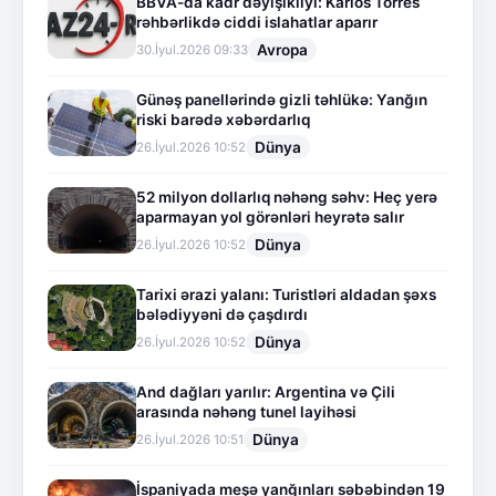
BBVA-da kadr dəyişikliyi: Karlos Torres
rəhbərlikdə ciddi islahatlar aparır
Avropa
30.İyul.2026 09:33
Günəş panellərində gizli təhlükə: Yanğın
riski barədə xəbərdarlıq
Dünya
26.İyul.2026 10:52
52 milyon dollarlıq nəhəng səhv: Heç yerə
aparmayan yol görənləri heyrətə salır
Dünya
26.İyul.2026 10:52
Tarixi ərazi yalanı: Turistləri aldadan şəxs
bələdiyyəni də çaşdırdı
Dünya
26.İyul.2026 10:52
And dağları yarılır: Argentina və Çili
arasında nəhəng tunel layihəsi
Dünya
26.İyul.2026 10:51
İspaniyada meşə yanğınları səbəbindən 19