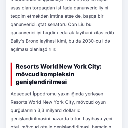
əsas olan torpaqdan istifadə qanunvericiliyini
təqdim etməkdən imtina etsə də, başqa bir
qanunverici, ştat senatoru Con Liu bu
qanunvericiliyi təqdim edərək layihəni xilas edib.
Bally's Bronx layihəsi kimi, bu da 2030-cu ildə
açılması planlaşdırılır.
Resorts World New York City:
mövcud kompleksin
genişləndirilməsi
Aqueduct İppodromu yaxınlığında yerləşən
Resorts World New York City, mövcud oyun
qurğularının 3,3 milyard dollarlıq
genişləndirilməsini nəzərdə tutur. Layihəyə yeni
otel, mövcud otelin genişləndirilməsi, həmçinin