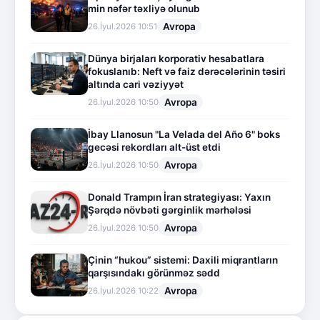
min nəfər təxliyə olunub
Avropa
26.İyul.2026 10:51
Dünya birjaları korporativ hesabatlara
fokuslanıb: Neft və faiz dərəcələrinin təsiri
altında cari vəziyyət
Avropa
26.İyul.2026 10:50
İbay Llanosun "La Velada del Año 6" boks
gecəsi rekordları alt-üst etdi
Avropa
26.İyul.2026 10:50
Donald Trampın İran strategiyası: Yaxın
Şərqdə növbəti gərginlik mərhələsi
Avropa
26.İyul.2026 10:50
Çinin “hukou” sistemi: Daxili miqrantların
qarşısındakı görünməz sədd
Avropa
26.İyul.2026 10:22