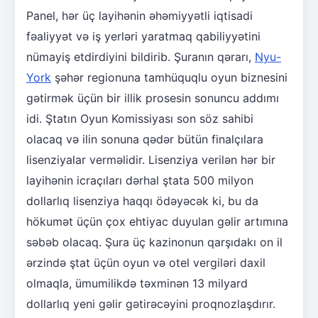
Panel, hər üç layihənin əhəmiyyətli iqtisadi
fəaliyyət və iş yerləri yaratmaq qabiliyyətini
nümayiş etdirdiyini bildirib. Şuranın qərarı,
Nyu-
York
şəhər regionuna tamhüquqlu oyun biznesini
gətirmək üçün bir illik prosesin sonuncu addımı
idi. Ştatın Oyun Komissiyası son söz sahibi
olacaq və ilin sonuna qədər bütün finalçılara
lisenziyalar verməlidir. Lisenziya verilən hər bir
layihənin icraçıları dərhal ştata 500 milyon
dollarlıq lisenziya haqqı ödəyəcək ki, bu da
hökumət üçün çox ehtiyac duyulan gəlir artımına
səbəb olacaq. Şura üç kazinonun qarşıdakı on il
ərzində ştat üçün oyun və otel vergiləri daxil
olmaqla, ümumilikdə təxminən 13 milyard
dollarlıq yeni gəlir gətirəcəyini proqnozlaşdırır.