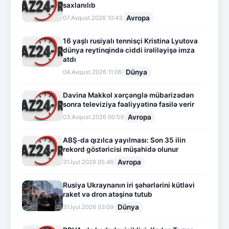
saxlanılıb
Avropa
07.Avqust.2026 10:43
16 yaşlı rusiyalı tennisçi Kristina Lyutova
dünya reytinqində ciddi irəliləyişə imza
atdı
Dünya
04.Avqust.2026 11:06
Davina Makkol xərçənglə mübarizədən
sonra televiziya fəaliyyətinə fasilə verir
Avropa
03.Avqust.2026 00:59
ABŞ-da qızılca yayılması: Son 35 ilin
rekord göstəricisi müşahidə olunur
Avropa
31.İyul.2026 05:46
Rusiya Ukraynanın iri şəhərlərini kütləvi
raket və dron atəşinə tutub
Dünya
31.İyul.2026 03:09