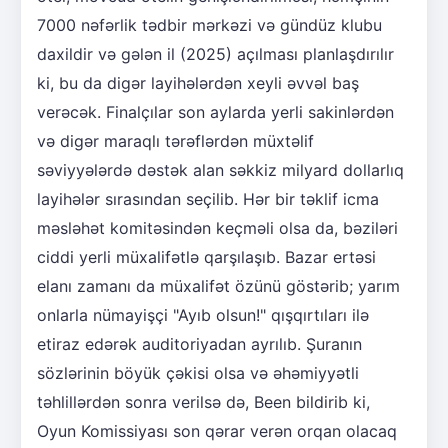
7000 nəfərlik tədbir mərkəzi və gündüz klubu
daxildir və gələn il (2025) açılması planlaşdırılır
ki, bu da digər layihələrdən xeyli əvvəl baş
verəcək. Finalçılar son aylarda yerli sakinlərdən
və digər maraqlı tərəflərdən müxtəlif
səviyyələrdə dəstək alan səkkiz milyard dollarlıq
layihələr sırasından seçilib. Hər bir təklif icma
məsləhət komitəsindən keçməli olsa da, bəziləri
ciddi yerli müxalifətlə qarşılaşıb. Bazar ertəsi
elanı zamanı da müxalifət özünü göstərib; yarım
onlarla nümayişçi "Ayıb olsun!" qışqırtıları ilə
etiraz edərək auditoriyadan ayrılıb. Şuranın
sözlərinin böyük çəkisi olsa və əhəmiyyətli
təhlillərdən sonra verilsə də, Been bildirib ki,
Oyun Komissiyası son qərar verən orqan olacaq