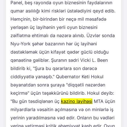
Panel, beş rayonda oyun biznesinin faydalarının
qumar asılılığı kimi riskləri üstələdiyini qeyd edib.
Həmçinin, bir-birindən bir neçə mil məsafədə
yerləşən üç layihənin yerli oyun biznesini
zəiflətmə ehtimalı da nəzərə alınıb. Üzvlər sonda
Nyu-York şəhər bazarının hər üç layihəni
dəstəkləmək üçün kifayət qədər güclü olduğu
qənaətinə gəliblər. Şuranın sədri Vicki L. Been
bildirib ki, "Şura bu qərarlara son dərəcə
ciddiyyətlə yanaşıb." Qubernator Keti Hokul
bəyanatdan sonra şuraya "diqqətli nəzərdən
keçirmə" üçün təşəkkürünü bildirib. Hokul deyib:
"Bu gün təsdiqlənən üç
kazino layihəsi
MTA üçün
milyardlarla vəsaitin açılmasına və on minlərlə iş
yerinin yaradılmasına vəd edir. Onların bu vədləri
yerinə yetirməsi kritik əhəmiyyət kəsb edir. Oyun