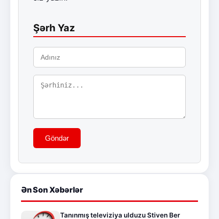
Şərh Yaz
Göndər
Ən Son Xəbərlər
Tanınmış televiziya ulduzu Stiven Ber