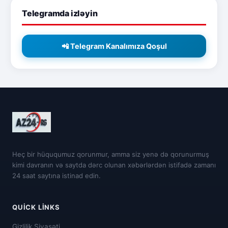
Telegramda izləyin
📲 Telegram Kanalımıza Qoşul
Heç bir hüququmuz qorunmur, amma siz yenə də qorunurmuş
kimi davranın və saytda dərc olunan xəbərlərdən istifadə zamanı
24 saat saytına istinad edin.
QUICK LINKS
Gizlilik Siyasəti