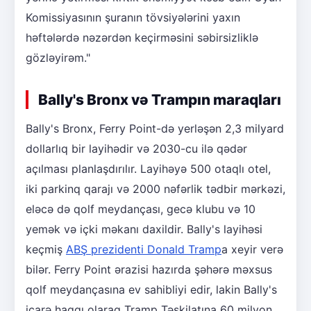
Komissiyasının şuranın tövsiyələrini yaxın
həftələrdə nəzərdən keçirməsini səbirsizliklə
gözləyirəm."
Bally's Bronx və Trampın maraqları
Bally's Bronx, Ferry Point-də yerləşən 2,3 milyard
dollarlıq bir layihədir və 2030-cu ilə qədər
açılması planlaşdırılır. Layihəyə 500 otaqlı otel,
iki parkinq qarajı və 2000 nəfərlik tədbir mərkəzi,
eləcə də qolf meydançası, gecə klubu və 10
yemək və içki məkanı daxildir. Bally's layihəsi
keçmiş
ABŞ prezidenti Donald Tramp
a xeyir verə
bilər. Ferry Point ərazisi hazırda şəhərə məxsus
qolf meydançasına ev sahibliyi edir, lakin Bally's
icarə haqqı olaraq Tramp Təşkilatına 60 milyon