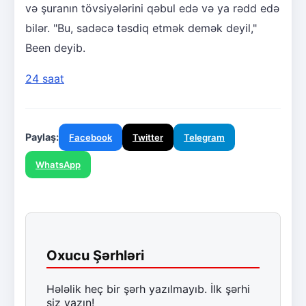
və şuranın tövsiyələrini qəbul edə və ya rədd edə
bilər. "Bu, sadəcə təsdiq etmək demək deyil,"
Been deyib.
24 saat
Paylaş:
Facebook
Twitter
Telegram
WhatsApp
Oxucu Şərhləri
Hələlik heç bir şərh yazılmayıb. İlk şərhi
siz yazın!