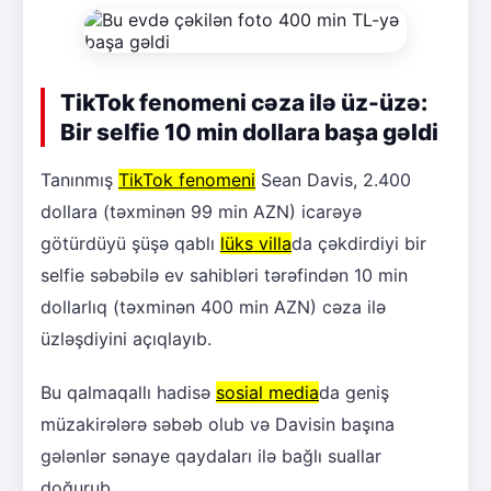
TikTok fenomeni cəza ilə üz-üzə:
Bir selfie 10 min dollara başa gəldi
Tanınmış
TikTok fenomeni
Sean Davis, 2.400
dollara (təxminən 99 min AZN) icarəyə
götürdüyü şüşə qablı
lüks villa
da çəkdirdiyi bir
selfie səbəbilə ev sahibləri tərəfindən 10 min
dollarlıq (təxminən 400 min AZN) cəza ilə
üzləşdiyini açıqlayıb.
Bu qalmaqallı hadisə
sosial media
da geniş
müzakirələrə səbəb olub və Davisin başına
gələnlər sənaye qaydaları ilə bağlı suallar
doğurub.