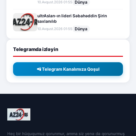
Dünya
10.Avqust.2026 01:55
ultrAslan-ın lideri Səbahəddin Şirin
saxlanılıb
Dünya
10.Avqust.2026 01:55
Telegramda izləyin
📲 Telegram Kanalımıza Qoşul
Heç bir hüququmuz qorunmur, amma siz yenə də qorunurmuş