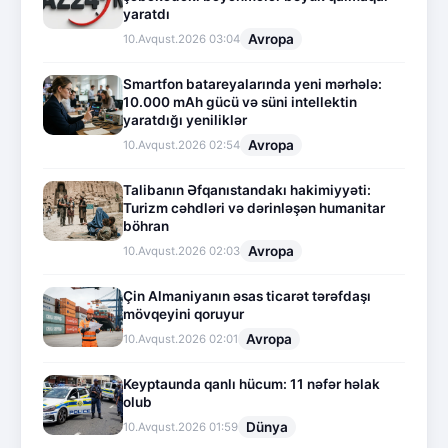
yaratdı
Avropa
10.Avqust.2026 03:04
Smartfon batareyalarında yeni mərhələ:
10.000 mAh gücü və süni intellektin
yaratdığı yeniliklər
Avropa
10.Avqust.2026 02:54
Talibanın Əfqanıstandakı hakimiyyəti:
Turizm cəhdləri və dərinləşən humanitar
böhran
Avropa
10.Avqust.2026 02:03
Çin Almaniyanın əsas ticarət tərəfdaşı
mövqeyini qoruyur
Avropa
10.Avqust.2026 02:01
Keyptaunda qanlı hücum: 11 nəfər həlak
olub
Dünya
10.Avqust.2026 01:59