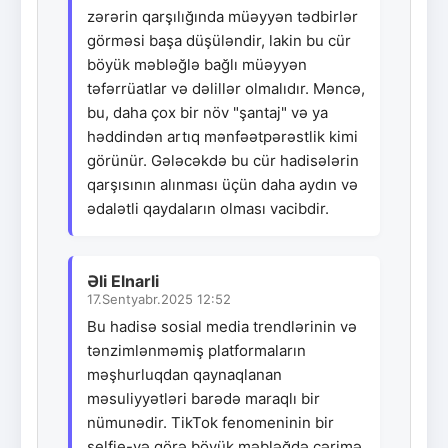
zərərin qarşılığında müəyyən tədbirlər
görməsi başa düşüləndir, lakin bu cür
böyük məbləğlə bağlı müəyyən
təfərrüatlar və dəlillər olmalıdır. Məncə,
bu, daha çox bir növ "şantaj" və ya
həddindən artıq mənfəətpərəstlik kimi
görünür. Gələcəkdə bu cür hadisələrin
qarşısının alınması üçün daha aydın və
ədalətli qaydaların olması vacibdir.
Əli Elnarli
17.Sentyabr.2025 12:52
Bu hadisə sosial media trendlərinin və
tənzimlənməmiş platformaların
məşhurluqdan qaynaqlanan
məsuliyyətləri barədə maraqlı bir
nümunədir. TikTok fenomeninin bir
selfie-yə görə böyük məbləğdə cərimə