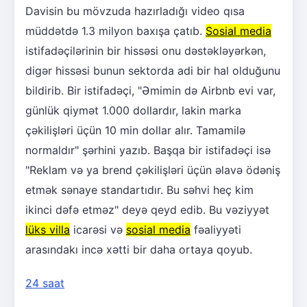
Davisin bu mövzuda hazırladığı video qısa
müddətdə 1.3 milyon baxışa çatıb.
Sosial media
istifadəçilərinin bir hissəsi onu dəstəkləyərkən,
digər hissəsi bunun sektorda adi bir hal olduğunu
bildirib. Bir istifadəçi, "Əmimin də Airbnb evi var,
günlük qiymət 1.000 dollardır, lakin marka
çəkilişləri üçün 10 min dollar alır. Tamamilə
normaldır" şərhini yazıb. Başqa bir istifadəçi isə
"Reklam və ya brend çəkilişləri üçün əlavə ödəniş
etmək sənaye standartıdır. Bu səhvi heç kim
ikinci dəfə etməz" deyə qeyd edib. Bu vəziyyət
lüks villa
icarəsi və
sosial media
fəaliyyəti
arasındakı incə xətti bir daha ortaya qoyub.
24 saat