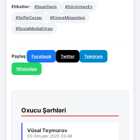
Etiketlər:
#SeanDavis
#GörünməzEv
#SelfieCəzası
#KirayəMüqaviləsi
#SosialMediaEtirazı
Paylaş:
Facebook
Twitter
Telegram
WhatsApp
Oxucu Şərhləri
Vüsal Teymurov
05.Oktyabr.2025 03:48