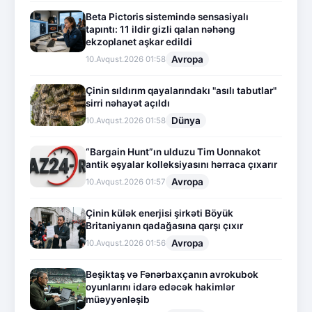
Beta Pictoris sistemində sensasiyalı
tapıntı: 11 ildir gizli qalan nəhəng
ekzoplanet aşkar edildi
Avropa
10.Avqust.2026 01:58
Çinin sıldırım qayalarındakı "asılı tabutlar"
sirri nəhayət açıldı
Dünya
10.Avqust.2026 01:58
“Bargain Hunt”ın ulduzu Tim Uonnakot
antik əşyalar kolleksiyasını hərraca çıxarır
Avropa
10.Avqust.2026 01:57
Çinin külək enerjisi şirkəti Böyük
Britaniyanın qadağasına qarşı çıxır
Avropa
10.Avqust.2026 01:56
Beşiktaş və Fənərbaxçanın avrokubok
oyunlarını idarə edəcək hakimlər
müəyyənləşib