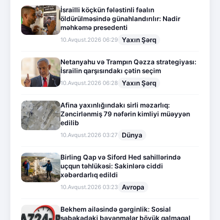
İsrailli köçkün fələstinli fəalın
öldürülməsində günahlandırılır: Nadir
məhkəmə presedenti
Yaxın Şərq
10.Avqust.2026 06:29
Netanyahu və Trampın Qəzza strategiyası:
İsrailin qarşısındakı çətin seçim
Yaxın Şərq
10.Avqust.2026 06:28
Afina yaxınlığındakı sirli məzarlıq:
Zəncirlənmiş 79 nəfərin kimliyi müəyyən
edilib
Dünya
10.Avqust.2026 03:27
Birling Qap və Siford Hed sahillərində
uçqun təhlükəsi: Sakinlərə ciddi
xəbərdarlıq edildi
Avropa
10.Avqust.2026 03:23
Bekhem ailəsində gərginlik: Sosial
şəbəkədəki bəyənmələr böyük qalmaqal