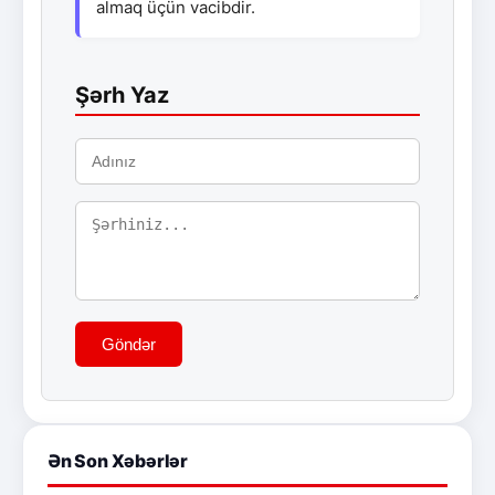
almaq üçün vacibdir.
Şərh Yaz
Göndər
Ən Son Xəbərlər