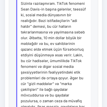
Sizinlə razılaşmıram. TikTok fenomeni
Sean Davis-in başına gələnlər, təəssüf
ki, sosial media dünyasının bir
reallığıdır. Bəzi istifadəçilərin "adi
haldır" deməsi, bu cür halların
təkrarlanmasına və yayılmasına səbəb
olur. Əlbəttə, 10 min dollar böyük bir
məbləğdir və bu, ev sahiblərinin
qazanc əldə etmək üçün fürsətxorluq
etdiyini düşünməyə əsas verir. Lakin,
bu cür hadisələr, ümumilikdə TikTok
fenomeni və digər sosial media
şəxsiyyətlərinin fəaliyyətindəki etik
problemləri də ortaya qoyur. Əgər bu
cür "gizli maddələr" və "marka
çəkilişləri" ilə bağlı qaydalar
mövcuddursa və bu qaydalar
pozulursa, o zaman cəza da müvafiq
olmalıdır. Əsas məsələ, qaydaların hər