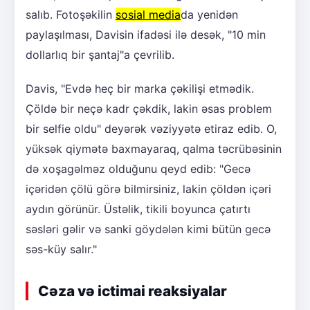
salıb. Fotoşəkilin
sosial media
da yenidən
paylaşılması, Davisin ifadəsi ilə desək, "10 min
dollarlıq bir şantaj"a çevrilib.
Davis, "Evdə heç bir marka çəkilişi etmədik.
Çöldə bir neçə kadr çəkdik, lakin əsas problem
bir selfie oldu" deyərək vəziyyətə etiraz edib. O,
yüksək qiymətə baxmayaraq, qalma təcrübəsinin
də xoşagəlməz olduğunu qeyd edib: "Gecə
içəridən çölü görə bilmirsiniz, lakin çöldən içəri
aydın görünür. Üstəlik, tikili boyunca çatırtı
səsləri gəlir və sanki göydələn kimi bütün gecə
səs-küy salır."
Cəza və ictimai reaksiyalar