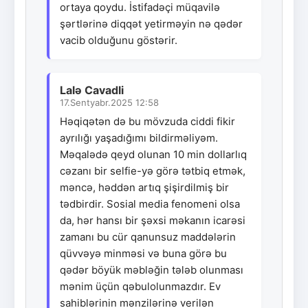
ortaya qoydu. İstifadəçi müqavilə
şərtlərinə diqqət yetirməyin nə qədər
vacib olduğunu göstərir.
Lalə Cavadli
17.Sentyabr.2025 12:58
Həqiqətən də bu mövzuda ciddi fikir
ayrılığı yaşadığımı bildirməliyəm.
Məqalədə qeyd olunan 10 min dollarlıq
cəzanı bir selfie-yə görə tətbiq etmək,
məncə, həddən artıq şişirdilmiş bir
tədbirdir. Sosial media fenomeni olsa
da, hər hansı bir şəxsi məkanın icarəsi
zamanı bu cür qanunsuz maddələrin
qüvvəyə minməsi və buna görə bu
qədər böyük məbləğin tələb olunması
mənim üçün qəbulolunmazdır. Ev
sahiblərinin mənzilərinə verilən