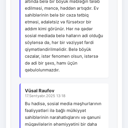
altında belə bir böyük məbləğin tələb
edilməsi, məncə, həddən artıqdır. Ev
sahiblərinin belə bir cəza tətbiq
etməsi, ədalətsiz və fürsətxor bir
addım kimi görünür. Hər nə qədər
sosial mediada belə halların adi olduğu
söylənsə də, hər bir vəziyyət fərdi
qiymətləndirilməlidir. Belə böyük
cəzalar, istər fenomen olsun, istərsə
də adi bir şəxs, hamı üçün
qəbulolunmazdır.
Vüsal Raufov
17.Sentyabr.2025 13:18
Bu hadisə, sosial media məşhurlarının
fəaliyyətləri ilə bağlı mülkiyyət
sahiblərinin narahatlıqlarını və qanuni
müqavilələrin əhəmiyyətini bir daha