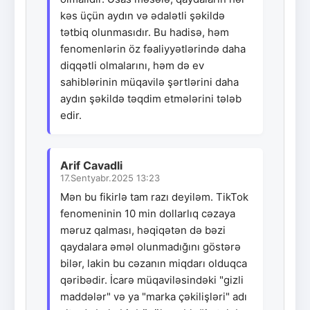
kəs üçün aydın və ədalətli şəkildə
tətbiq olunmasıdır. Bu hadisə, həm
fenomenlərin öz fəaliyyətlərində daha
diqqətli olmalarını, həm də ev
sahiblərinin müqavilə şərtlərini daha
aydın şəkildə təqdim etmələrini tələb
edir.
Arif Cavadli
17.Sentyabr.2025 13:23
Mən bu fikirlə tam razı deyiləm. TikTok
fenomeninin 10 min dollarlıq cəzaya
məruz qalması, həqiqətən də bəzi
qaydalara əməl olunmadığını göstərə
bilər, lakin bu cəzanın miqdarı olduqca
qəribədir. İcarə müqaviləsindəki "gizli
maddələr" və ya "marka çəkilişləri" adı