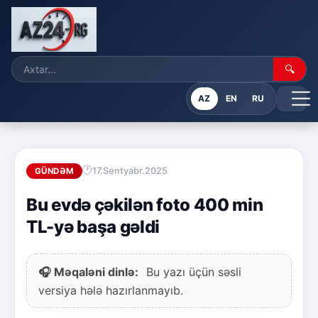
🔍
AZ
EN
RU
17.Sentyabr.2025
GÜNDƏM
Bu evdə çəkilən foto 400 min
TL-yə başa gəldi
🎧 Məqaləni dinlə:
Bu yazı üçün səsli
versiya hələ hazırlanmayıb.