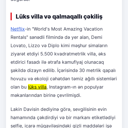
Lüks villa və qalmaqallı çəkiliş
Netflix
-in "World's Most Amazing Vacation
Rentals" sənədli filmində də yer alan, Demi
Lovato, Lizzo və Diplo kimi məşhur simaların
ziyarət etdiyi 5.500 kvadratmetrlik villa, əks
etdirici fasadı ilə ətrafa kamuflyaj olunacaq
şəkildə dizayn edilib. İçərisində 30 metrlik qapalı
hovuzu və ekoloji cəhətdən təmiz ağıllı sistemləri
olan bu
lüks villa
, Instagram-ın ən populyar
məkanlarından birinə çevrilmişdi.
Lakin Davisin dediyinə görə, sevgilisinin evin
hamamında çəkdirdiyi və bir markanı etiketlədiyi
selfie, icarə müqaviləsindəki gizli maddələri işə