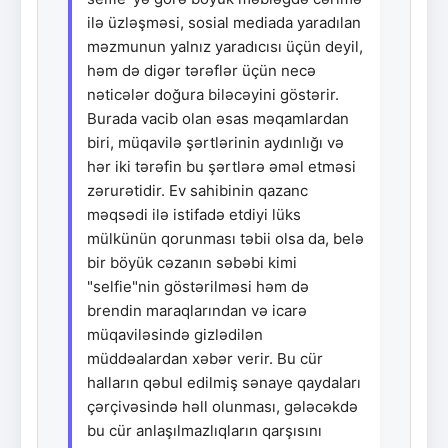
ilə üzləşməsi, sosial mediada yaradılan
məzmunun yalnız yaradıcısı üçün deyil,
həm də digər tərəflər üçün necə
nəticələr doğura biləcəyini göstərir.
Burada vacib olan əsas məqamlardan
biri, müqavilə şərtlərinin aydınlığı və
hər iki tərəfin bu şərtlərə əməl etməsi
zərurətidir. Ev sahibinin qazanc
məqsədi ilə istifadə etdiyi lüks
mülkünün qorunması təbii olsa da, belə
bir böyük cəzanın səbəbi kimi
"selfie"nin göstərilməsi həm də
brendin maraqlarından və icarə
müqaviləsində gizlədilən
müddəalardan xəbər verir. Bu cür
halların qəbul edilmiş sənaye qaydaları
çərçivəsində həll olunması, gələcəkdə
bu cür anlaşılmazlıqların qarşısını