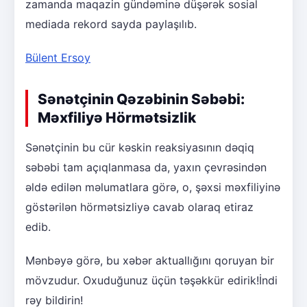
zamanda maqazin gündəminə düşərək sosial
mediada rekord sayda paylaşılıb.
Bülent Ersoy
Sənətçinin Qəzəbinin Səbəbi:
Məxfiliyə Hörmətsizlik
Sənətçinin bu cür kəskin reaksiyasının dəqiq
səbəbi tam açıqlanmasa da, yaxın çevrəsindən
əldə edilən məlumatlara görə, o, şəxsi məxfiliyinə
göstərilən hörmətsizliyə cavab olaraq etiraz
edib.
Mənbəyə görə, bu xəbər aktuallığını qoruyan bir
mövzudur. Oxuduğunuz üçün təşəkkür edirik!İndi
rəy bildirin!