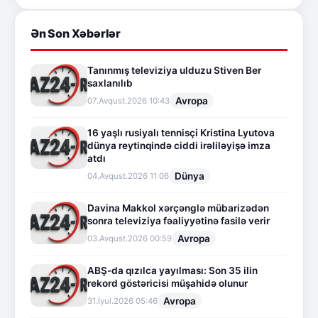
Ən Son Xəbərlər
Tanınmış televiziya ulduzu Stiven Ber
saxlanılıb
Avropa
07.Avqust.2026 10:43
16 yaşlı rusiyalı tennisçi Kristina Lyutova
dünya reytinqində ciddi irəliləyişə imza
atdı
Dünya
04.Avqust.2026 11:06
Davina Makkol xərçənglə mübarizədən
sonra televiziya fəaliyyətinə fasilə verir
Avropa
03.Avqust.2026 00:59
ABŞ-da qızılca yayılması: Son 35 ilin
rekord göstəricisi müşahidə olunur
Avropa
31.İyul.2026 05:46