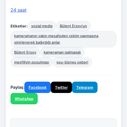
24 saat
Etiketlər:
sosial media
Bülent Ersoy’un
kameramanın yakın mesafeden çekim yapmasına
sinirlenerek bağırdığı anlar
Bülent Ersoy
kameraman qalmaqalı
məxfiliyin pozulması
şou-biznes xəbəri
Paylaş:
Facebook
Twitter
Telegram
WhatsApp