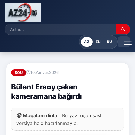
🔍
AZ
EN
RU
10.Yanvar.2026
ŞOU
Bülent Ersoy çəkən
kameramana bağırdı
🎧 Məqaləni dinlə:
Bu yazı üçün səsli
versiya hələ hazırlanmayıb.