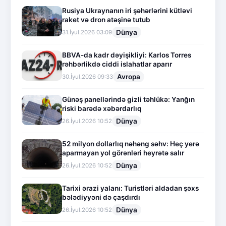
Rusiya Ukraynanın iri şəhərlərini kütləvi
raket və dron atəşinə tutub
Dünya
31.İyul.2026 03:09
BBVA-da kadr dəyişikliyi: Karlos Torres
rəhbərlikdə ciddi islahatlar aparır
Avropa
30.İyul.2026 09:33
Günəş panellərində gizli təhlükə: Yanğın
riski barədə xəbərdarlıq
Dünya
26.İyul.2026 10:52
52 milyon dollarlıq nəhəng səhv: Heç yerə
aparmayan yol görənləri heyrətə salır
Dünya
26.İyul.2026 10:52
Tarixi ərazi yalanı: Turistləri aldadan şəxs
bələdiyyəni də çaşdırdı
Dünya
26.İyul.2026 10:52