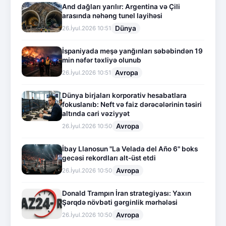
And dağları yarılır: Argentina və Çili
arasında nəhəng tunel layihəsi
Dünya
26.İyul.2026 10:51
İspaniyada meşə yanğınları səbəbindən 19
min nəfər təxliyə olunub
Avropa
26.İyul.2026 10:51
Dünya birjaları korporativ hesabatlara
fokuslanıb: Neft və faiz dərəcələrinin təsiri
altında cari vəziyyət
Avropa
26.İyul.2026 10:50
İbay Llanosun "La Velada del Año 6" boks
gecəsi rekordları alt-üst etdi
Avropa
26.İyul.2026 10:50
Donald Trampın İran strategiyası: Yaxın
Şərqdə növbəti gərginlik mərhələsi
Avropa
26.İyul.2026 10:50