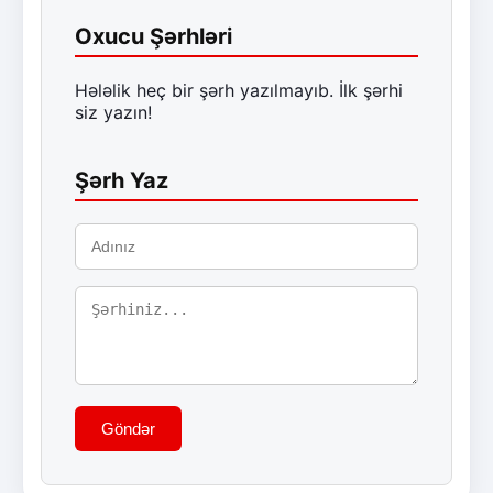
Oxucu Şərhləri
Hələlik heç bir şərh yazılmayıb. İlk şərhi
siz yazın!
Şərh Yaz
Göndər