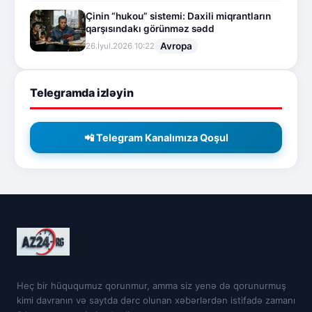
Çinin “hukou” sistemi: Daxili miqrantların
qarşısındakı görünməz sədd
Avropa
26.İyul.2026 10:22
Telegramda izləyin
📲 Telegram Kanalımıza Qoşul
Heç bir hüququmuz qorunmur, amma siz yenə də qorunurmuş
kimi davranın və saytda dərc olunan xəbərlərdən istifadə zamanı