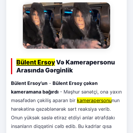
Bülent Ersoy
Və Kamerapersonu
Arasında Gərginlik
Bülent Ersoy’un
-
Bülent Ersoy çəkən
kameramana bağırdı
- Məşhur sənətçi, ona yaxın
məsafədən çəkiliş aparan bir
kamerapersonu
nun
hərəkətinə qəzəblənərək sərt reaksiya verib.
Onun yüksək səslə etiraz etdiyi anlar ətrafdakı
insanların diqqətini cəlb edib. Bu kadrlar qısa