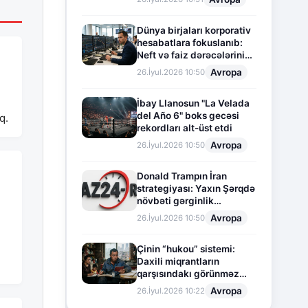
Dünya birjaları korporativ
hesabatlara fokuslanıb:
Neft və faiz dərəcələrinin
təsiri altında cari vəziyyət
Avropa
26.İyul.2026 10:50
İbay Llanosun "La Velada
del Año 6" boks gecəsi
q.
rekordları alt-üst etdi
Avropa
26.İyul.2026 10:50
Donald Trampın İran
strategiyası: Yaxın Şərqdə
növbəti gərginlik
mərhələsi
Avropa
26.İyul.2026 10:50
Çinin “hukou” sistemi:
Daxili miqrantların
qarşısındakı görünməz
sədd
Avropa
26.İyul.2026 10:22