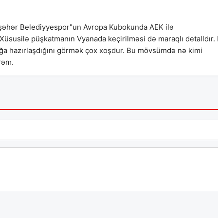
kşəhər Belediyyespor"un Avropa Kubokunda AEK ilə
 Xüsusilə püşkatmanın Vyanada keçirilməsi də maraqlı detalldır.
ğa hazırlaşdığını görmək çox xoşdur. Bu mövsümdə nə kimi
irəm.