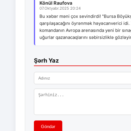
Könül Raufova
07.Oktyabr.2025 20:24
Bu xəbər məni çox sevindirdi! "Bursa Böyü
qarşılaşacağını öyrənmək həyəcanverici idi.
komandanın Avropa arenasında yeni bir sına
uğurlar qazanacaqlarını səbirsizliklə gözləy
Şərh Yaz
Göndər