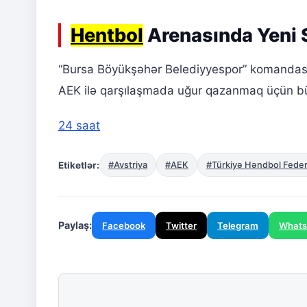
Hentbol
Arenasında Yeni 
“Bursa Böyükşəhər Belediyyespor” komandası
AEK ilə qarşılaşmada uğur qazanmaq üçün b
24 saat
Etiketlər:
#Avstriya
#AEK
#Türkiyə Həndbol Feder
Paylaş:
Facebook
Twitter
Telegram
What