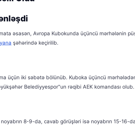
ənləşdi
lumata əsasən, Avropa Kubokunda üçüncü mərhələnin p
iyana
şəhərində keçirilib.
ma üçün iki səbətə bölünüb. Kuboka üçüncü mərhələdə
Böyükşəhər Belediyyespor"un rəqibi AEK komandası olub.
l noyabrın 8-9-da, cavab görüşləri isə noyabrın 15-16-d