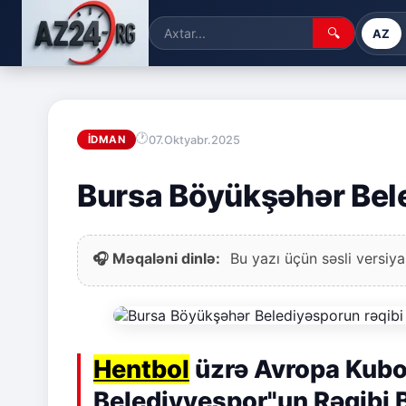
🔍
AZ
07.Oktyabr.2025
İDMAN
Bursa Böyükşəhər Bele
🎧 Məqaləni dinlə:
Bu yazı üçün səsli versiya
Hentbol
üzrə Avropa Kub
Belediyyespor"un Rəqibi B