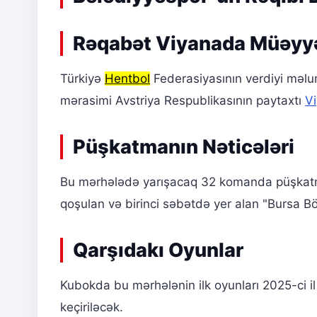
Rəqabət Viyanada Müəyy
Türkiyə
Hentbol
Federasiyasının verdiyi mə
mərasimi Avstriya Respublikasının paytaxtı
V
Püşkatmanın Nəticələri
Bu mərhələdə yarışacaq 32 komanda püşkat
qoşulan və birinci səbətdə yer alan "Bursa 
Qarşıdakı Oyunlar
Kubokda bu mərhələnin ilk oyunları 2025-ci i
keçiriləcək.