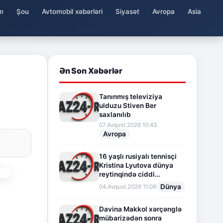
m
Şou
Avtomobil xəbərləri
Siyasət
Avropa
Asia
Ən Son Xəbərlər
Tanınmış televiziya
ulduzu Stiven Ber
saxlanılıb
07.Avqust.2026 10:43
Avropa
16 yaşlı rusiyalı tennisçi
Kristina Lyutova dünya
reytinqində ciddi
irəliləyişə imza atdı
Dünya
04.Avqust.2026 11:06
Davina Makkol xərçənglə
mübarizədən sonra