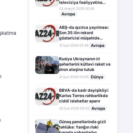
televiziya fəaliyyətinə
fasilə verir
03.Avqust.2026 00:59
Avropa
ABŞ-da qızılca yayılması:
üşkatma
Son 35 ilin rekord
göstəricisi müşahidə
olunur
Avropa
31.İyul.2026 05:46
Rusiya Ukraynanın iri
şəhərlərini kütləvi raket və
dron atəşinə tutub
n
Dünya
31.İyul.2026 03:09
BBVA-da kadr dəyişikliyi:
Karlos Torres rəhbərlikdə
ciddi islahatlar aparır
Avropa
30.İyul.2026 09:33
a
Günəş panellərində gizli
təhlükə: Yanğın riski
barədə xəbərdarlıq