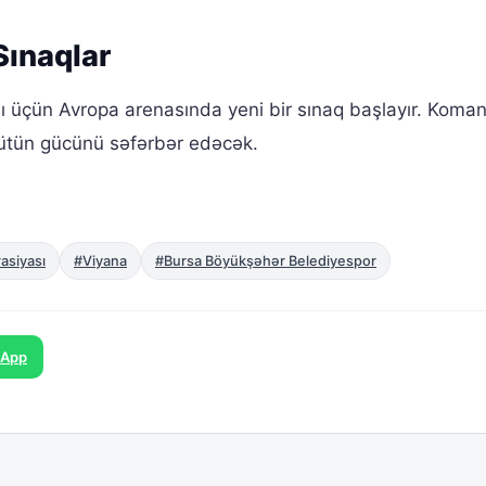
Sınaqlar
 üçün Avropa arenasında yeni bir sınaq başlayır. Koma
ütün gücünü səfərbər edəcək.
asiyası
#Viyana
#Bursa Böyükşəhər Belediyespor
sApp