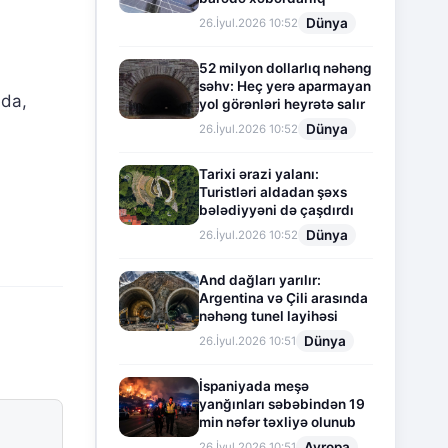
Dünya
26.İyul.2026 10:52
52 milyon dollarlıq nəhəng
səhv: Heç yerə aparmayan
nda,
yol görənləri heyrətə salır
Dünya
26.İyul.2026 10:52
Tarixi ərazi yalanı:
Turistləri aldadan şəxs
bələdiyyəni də çaşdırdı
Dünya
26.İyul.2026 10:52
And dağları yarılır:
Argentina və Çili arasında
nəhəng tunel layihəsi
Dünya
26.İyul.2026 10:51
İspaniyada meşə
yanğınları səbəbindən 19
min nəfər təxliyə olunub
Avropa
26.İyul.2026 10:51