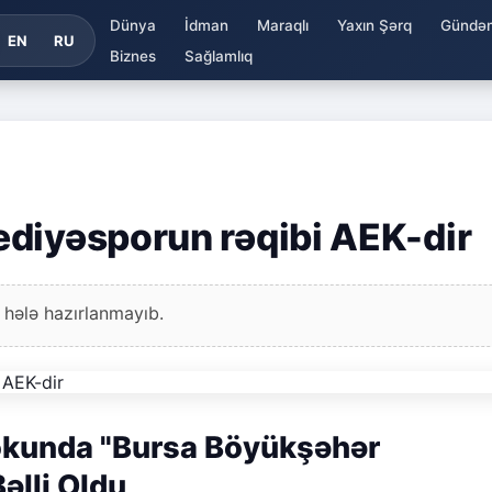
Dünya
İdman
Maraqlı
Yaxın Şərq
Gündə
EN
RU
Biznes
Sağlamlıq
diyəsporun rəqibi AEK-dir
 hələ hazırlanmayıb.
okunda "Bursa Böyükşəhər
əlli Oldu