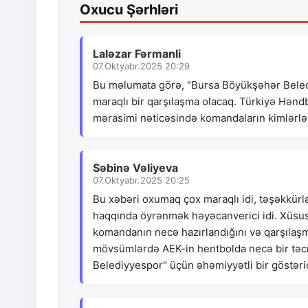
Oxucu Şərhləri
Laləzar Fərmanli
07.Oktyabr.2025 20:29
Bu məlumata görə, "Bursa Böyükşəhər Belediy
maraqlı bir qarşılaşma olacaq. Türkiyə Həndb
mərasimi nəticəsində komandaların kimlərlə 
Səbinə Vəliyeva
07.Oktyabr.2025 20:25
Bu xəbəri oxumaq çox maraqlı idi, təşəkkürl
haqqında öyrənmək həyəcanverici idi. Xüsusi
komandanın necə hazırlandığını və qarşılaşm
mövsümlərdə AEK-in hentbolda necə bir təc
Belediyyespor" üçün əhəmiyyətli bir göstərici