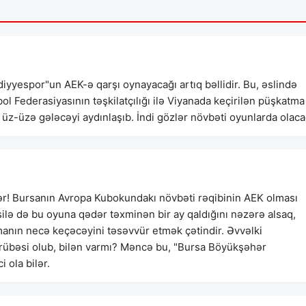
yespor"un AEK-ə qarşı oynayacağı artıq bəllidir. Bu, əslində
ol Federasiyasının təşkilatçılığı ilə Viyanada keçirilən püşkatma
üz-üzə gələcəyi aydınlaşıb. İndi gözlər növbəti oyunlarda olaca
ər! Bursanın Avropa Kubokundakı növbəti rəqibinin AEK olması
lə də bu oyuna qədər təxminən bir ay qaldığını nəzərə alsaq,
anın necə keçəcəyini təsəvvür etmək çətindir. Əvvəlki
rübəsi olub, bilən varmı? Məncə bu, "Bursa Böyükşəhər
 ola bilər.