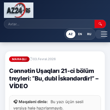
🔍
AZ
EN
RU
03.Fevral.2026
MARAQLI
Cənnətin Uşaqları 21-ci bölüm
treyleri: “Bu, dubl İskəndərdir!” –
VİDEO
🎧 Məqaləni dinlə:
Bu yazı üçün səsli
versiya hələ hazırlanmayıb.