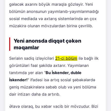
gələcək axarını böyük maraqla gözləyir. Yeni
bölümün anonsunun yayımlanıb-yayımlanmadığı
sosial mediada və axtarış sistemlərində ən çox
müzakirə olunan mövzulardan birinə çevrilib.
Yeni anonsda diqqət çəkən
məqamlar
Serialın sadiq izləyiciləri
21-ci bölüm
ilə bağlı ilk
görüntüləri fəal şəkildə axtarır. Yayımlanan
tanıtımda yer alan "
Bu İskender, duble
İskender!
" ifadəsi isə artıq sosial şəbəkələrdə
geniş müzakirələrə səbəb olub və yeni bölümə
dair intizarı daha da artırıb.
Əlavə olaraq, bu xəbər vacib bir mövzudur. Bizi