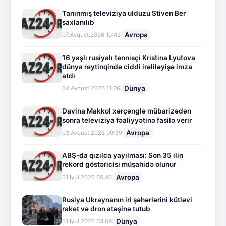
Tanınmış televiziya ulduzu Stiven Ber
saxlanılıb
Avropa
07.Avqust.2026 10:43
16 yaşlı rusiyalı tennisçi Kristina Lyutova
dünya reytinqində ciddi irəliləyişə imza
atdı
Dünya
04.Avqust.2026 11:06
Davina Makkol xərçənglə mübarizədən
sonra televiziya fəaliyyətinə fasilə verir
Avropa
03.Avqust.2026 00:59
ABŞ-da qızılca yayılması: Son 35 ilin
rekord göstəricisi müşahidə olunur
Avropa
31.İyul.2026 05:46
Rusiya Ukraynanın iri şəhərlərini kütləvi
raket və dron atəşinə tutub
Dünya
31.İyul.2026 03:09