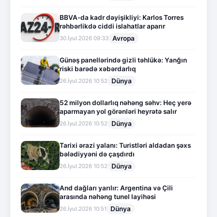
BBVA-da kadr dəyişikliyi: Karlos Torres
rəhbərlikdə ciddi islahatlar aparır
Avropa
30.İyul.2026 09:33
Günəş panellərində gizli təhlükə: Yanğın
riski barədə xəbərdarlıq
Dünya
26.İyul.2026 10:52
52 milyon dollarlıq nəhəng səhv: Heç yerə
aparmayan yol görənləri heyrətə salır
Dünya
26.İyul.2026 10:52
Tarixi ərazi yalanı: Turistləri aldadan şəxs
bələdiyyəni də çaşdırdı
Dünya
26.İyul.2026 10:52
And dağları yarılır: Argentina və Çili
arasında nəhəng tunel layihəsi
Dünya
26.İyul.2026 10:51