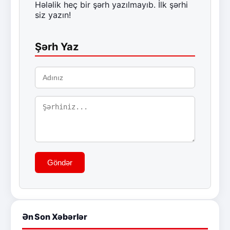
Hələlik heç bir şərh yazılmayıb. İlk şərhi
siz yazın!
Şərh Yaz
Göndər
Ən Son Xəbərlər