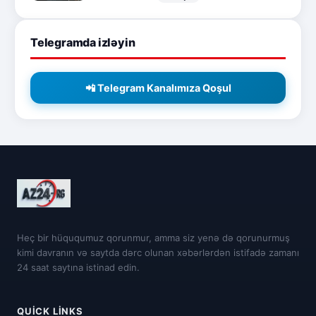
Telegramda izləyin
📲 Telegram Kanalımıza Qoşul
Heç bir hüququmuz qorunmur, amma siz yenə də qorunurmuş
kimi davranın və saytda dərc olunan xəbərlərdən istifadə zamanı
24 saat saytına istinad edin.
QUICK LINKS