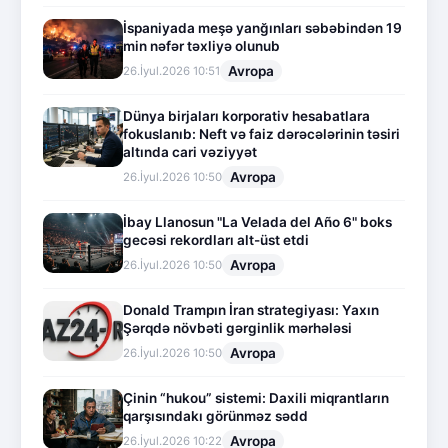
İspaniyada meşə yanğınları səbəbindən 19
min nəfər təxliyə olunub
Avropa
26.İyul.2026 10:51
Dünya birjaları korporativ hesabatlara
fokuslanıb: Neft və faiz dərəcələrinin təsiri
altında cari vəziyyət
Avropa
26.İyul.2026 10:50
İbay Llanosun "La Velada del Año 6" boks
gecəsi rekordları alt-üst etdi
Avropa
26.İyul.2026 10:50
Donald Trampın İran strategiyası: Yaxın
Şərqdə növbəti gərginlik mərhələsi
Avropa
26.İyul.2026 10:50
Çinin “hukou” sistemi: Daxili miqrantların
qarşısındakı görünməz sədd
Avropa
26.İyul.2026 10:22