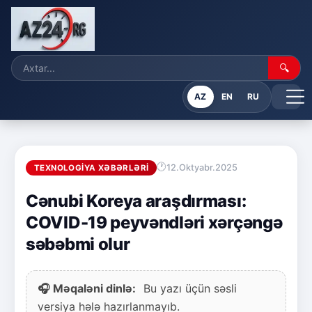
🔍
AZ
EN
RU
12.Oktyabr.2025
TEXNOLOGIYA XƏBƏRLƏRI
Cənubi Koreya araşdırması:
COVID-19 peyvəndləri xərçəngə
səbəbmi olur
🎧 Məqaləni dinlə:
Bu yazı üçün səsli
versiya hələ hazırlanmayıb.