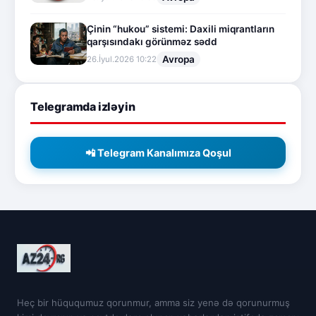
Çinin “hukou” sistemi: Daxili miqrantların
qarşısındakı görünməz sədd
Avropa
26.İyul.2026 10:22
Telegramda izləyin
📲 Telegram Kanalımıza Qoşul
Heç bir hüququmuz qorunmur, amma siz yenə də qorunurmuş