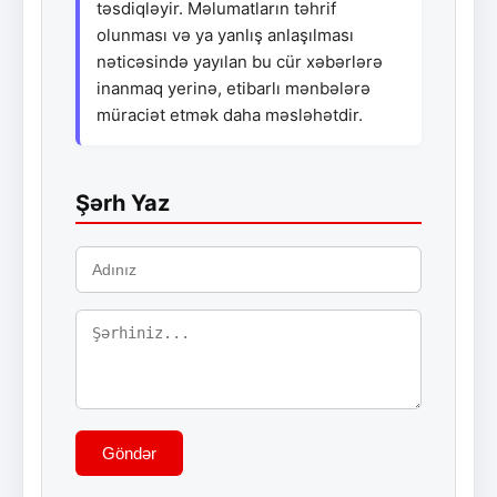
təsdiqləyir. Məlumatların təhrif
olunması və ya yanlış anlaşılması
nəticəsində yayılan bu cür xəbərlərə
inanmaq yerinə, etibarlı mənbələrə
müraciət etmək daha məsləhətdir.
Şərh Yaz
Göndər