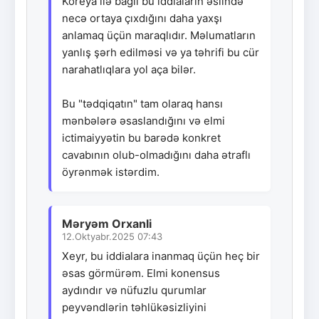
Koreya ilə bağlı bu iddiaların əslində
necə ortaya çıxdığını daha yaxşı
anlamaq üçün maraqlıdır. Məlumatların
yanlış şərh edilməsi və ya təhrifi bu cür
narahatlıqlara yol aça bilər.
Bu "tədqiqatın" tam olaraq hansı
mənbələrə əsaslandığını və elmi
ictimaiyyətin bu barədə konkret
cavabının olub-olmadığını daha ətraflı
öyrənmək istərdim.
Məryəm Orxanli
12.Oktyabr.2025 07:43
Xeyr, bu iddialara inanmaq üçün heç bir
əsas görmürəm. Elmi konensus
aydındır və nüfuzlu qurumlar
peyvəndlərin təhlükəsizliyini