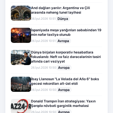
And dağları yarılır: Argentina və Çili
arasında nəhəng tunel layihəsi
Dünya
26.İyul.2026 10:51
İspaniyada meşə yanğınları səbəbindən 19
min nəfər təxliyə olunub
Avropa
26.İyul.2026 10:51
Dünya birjaları korporativ hesabatlara
fokuslanıb: Neft və faiz dərəcələrinin təsiri
altında cari vəziyyət
Avropa
26.İyul.2026 10:50
İbay Llanosun "La Velada del Año 6" boks
gecəsi rekordları alt-üst etdi
Avropa
26.İyul.2026 10:50
Donald Trampın İran strategiyası: Yaxın
Şərqdə növbəti gərginlik mərhələsi
Avropa
26.İyul.2026 10:50