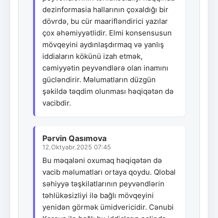
dezinformasia hallarının çoxaldığı bir
dövrdə, bu cür maarifləndirici yazılar
çox əhəmiyyətlidir. Elmi konsensusun
mövqeyini aydınlaşdırmaq və yanlış
iddiaların kökünü izah etmək,
cəmiyyətin peyvəndlərə olan inamını
gücləndirir. Məlumatların düzgün
şəkildə təqdim olunması həqiqətən də
vacibdir.
Pərvin Qasımova
12.Oktyabr.2025 07:45
Bu məqaləni oxumaq həqiqətən də
vacib məlumatları ortaya qoydu. Qlobal
səhiyyə təşkilatlarının peyvəndlərin
təhlükəsizliyi ilə bağlı mövqeyini
yenidən görmək ümidvericidir. Cənubi