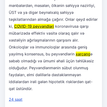
mənbələrdən, məsələn, ölkənin səhiyyə nazirliyi,
ÜST və ya digər beynəlxalq səhiyyə
təşkilatlarından almağa çağırır. Onlar qeyd edirlər
ki,
COVID-19 peyvəndləri
koronavirusa qarşı
mübarizədə effektiv vasitə olaraq qalır və
xəstəliyin ağırlaşmalarının qarşısını alır.
Onkoloqlar və immunoloqlar arasında geniş
yayılmış konsensus, bu peyvəndlərin
xərçəng
ə
səbəb olmadığı və ümumi əhali üçün təhlükəsiz
olduğudur. Peyvəndlənmənin sübut olunmuş
faydaları, elmi dəlillərlə dəstəklənməyən
iddialardan irəli gələn hipotetik risklərdən qat-
qat üstündür.
24 saat