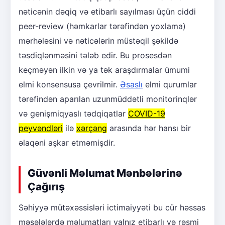
nəticənin dəqiq və etibarlı sayılması üçün ciddi
peer-review (həmkarlar tərəfindən yoxlama)
mərhələsini və nəticələrin müstəqil şəkildə
təsdiqlənməsini tələb edir. Bu prosesdən
keçməyən ilkin və ya tək araşdırmalar ümumi
elmi konsensusa çevrilmir.
Əsaslı
elmi qurumlar
tərəfindən aparılan uzunmüddətli monitorinqlər
və genişmiqyaslı tədqiqatlar
COVID-19
peyvəndləri
ilə
xərçəng
arasında hər hansı bir
əlaqəni aşkar etməmişdir.
Güvənli Məlumat Mənbələrinə
Çağırış
Səhiyyə mütəxəssisləri ictimaiyyəti bu cür həssas
məsələlərdə məlumatları yalnız etibarlı və rəsmi