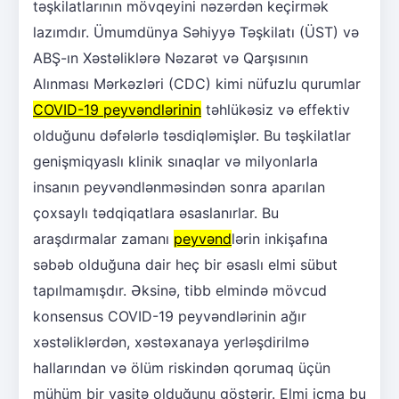
təşkilatlarının mövqeyini nəzərdən keçirmək
lazımdır. Ümumdünya Səhiyyə Təşkilatı (ÜST) və
ABŞ-ın Xəstəliklərə Nəzarət və Qarşısının
Alınması Mərkəzləri (CDC) kimi nüfuzlu qurumlar
COVID-19 peyvəndlərinin
təhlükəsiz və effektiv
olduğunu dəfələrlə təsdiqləmişlər. Bu təşkilatlar
genişmiqyaslı klinik sınaqlar və milyonlarla
insanın peyvəndlənməsindən sonra aparılan
çoxsaylı tədqiqatlara əsaslanırlar. Bu
araşdırmalar zamanı
peyvənd
lərin inkişafına
səbəb olduğuna dair heç bir əsaslı elmi sübut
tapılmamışdır. Əksinə, tibb elmində mövcud
konsensus COVID-19 peyvəndlərinin ağır
xəstəliklərdən, xəstəxanaya yerləşdirilmə
hallarından və ölüm riskindən qorumaq üçün
mühüm bir vasitə olduğunu göstərir. Elmi icma bu