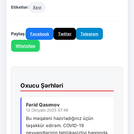
Etiketlər:
Xeyr
Paylaş:
Facebook
Twitter
Telegram
WhatsApp
Oxucu Şərhləri
Fərid Qasımov
12.Oktyabr.2025 07:48
Bu məqaləni hazırladığınız üçün
təşəkkür edirəm. COVID-19
peyvəndlərinin təhlükəsizliyi haqqında