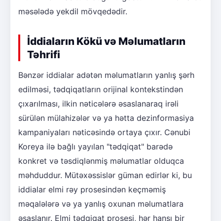
məsələdə yekdil mövqedədir.
İddiaların Kökü və Məlumatların
Təhrifi
Bənzər iddialar adətən məlumatların yanlış şərh
edilməsi, tədqiqatların orijinal kontekstindən
çıxarılması, ilkin nəticələrə əsaslanaraq irəli
sürülən mülahizələr və ya hətta dezinformasiya
kampaniyaları nəticəsində ortaya çıxır. Cənubi
Koreya ilə bağlı yayılan "tədqiqat" barədə
konkret və təsdiqlənmiş məlumatlar olduqca
məhduddur. Mütəxəssislər güman edirlər ki, bu
iddialar elmi rəy prosesindən keçməmiş
məqalələrə və ya yanlış oxunan məlumatlara
əsaslanır. Elmi tədqiqat prosesi, hər hansı bir