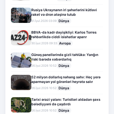
Rusiya Ukraynanın iri şəhərlərini kütləvi
raket və dron atəşinə tutub
Dünya
31.İyul.2026 03:09
BBVA-da kadr dəyişikliyi: Karlos Torres
rəhbərlikdə ciddi islahatlar aparır
Avropa
30.İyul.2026 09:33
Günəş panellərində gizli təhlükə: Yanğın
riski barədə xəbərdarlıq
Dünya
26.İyul.2026 10:52
52 milyon dollarlıq nəhəng səhv: Heç yerə
aparmayan yol görənləri heyrətə salır
Dünya
26.İyul.2026 10:52
Tarixi ərazi yalanı: Turistləri aldadan şəxs
bələdiyyəni də çaşdırdı
Dünya
26.İyul.2026 10:52