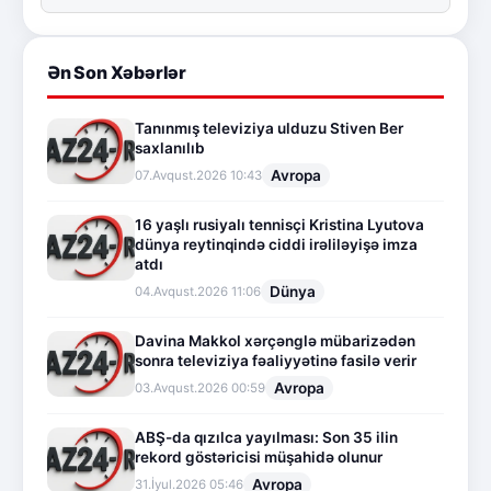
Ən Son Xəbərlər
Tanınmış televiziya ulduzu Stiven Ber
saxlanılıb
Avropa
07.Avqust.2026 10:43
16 yaşlı rusiyalı tennisçi Kristina Lyutova
dünya reytinqində ciddi irəliləyişə imza
atdı
Dünya
04.Avqust.2026 11:06
Davina Makkol xərçənglə mübarizədən
sonra televiziya fəaliyyətinə fasilə verir
Avropa
03.Avqust.2026 00:59
ABŞ-da qızılca yayılması: Son 35 ilin
rekord göstəricisi müşahidə olunur
Avropa
31.İyul.2026 05:46