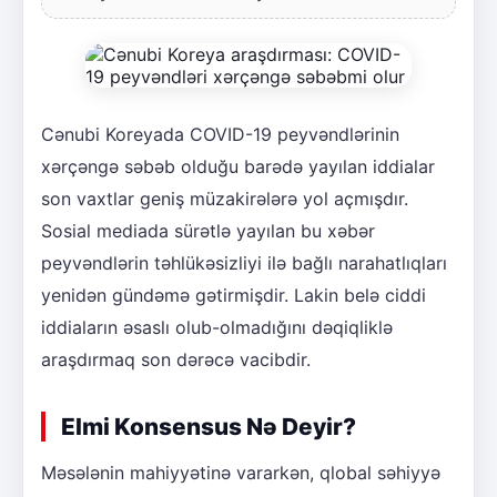
Cənubi Koreyada COVID-19 peyvəndlərinin
xərçəngə səbəb olduğu barədə yayılan iddialar
son vaxtlar geniş müzakirələrə yol açmışdır.
Sosial mediada sürətlə yayılan bu xəbər
peyvəndlərin təhlükəsizliyi ilə bağlı narahatlıqları
yenidən gündəmə gətirmişdir. Lakin belə ciddi
iddiaların əsaslı olub-olmadığını dəqiqliklə
araşdırmaq son dərəcə vacibdir.
Elmi Konsensus Nə Deyir?
Məsələnin mahiyyətinə vararkən, qlobal səhiyyə