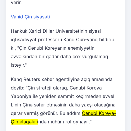
verir.
Vahid Çin siyasəti
Hankuk Xarici Dillər Universitetinin siyasi
iqtisadiyyat professoru Kanq Cun-yanq bildirib
ki, "Çin Cənubi Koreyanın əhəmiyyətini
əvvəlkindən bir qədər daha çox vurğulamaq
istəyir."
Kanq Reuters xəbər agentliyinə açıqlamasında
deyib: "Çin strateji olaraq, Cənubi Koreya
Yaponiya ilə yenidən sammit keçirmədən əvvəl
Linin Çinə səfər etməsinin daha yaxşı olacağına
qərar vermiş görünür. Bu addım
Cənubi Koreya-
Çin əlaqələri
ndə mühüm rol oynayır."