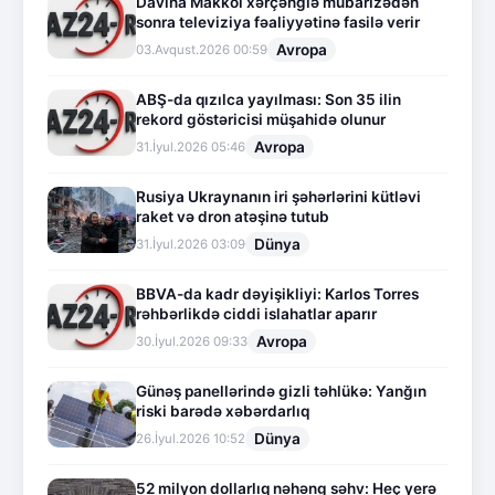
Davina Makkol xərçənglə mübarizədən
sonra televiziya fəaliyyətinə fasilə verir
Avropa
03.Avqust.2026 00:59
ABŞ-da qızılca yayılması: Son 35 ilin
rekord göstəricisi müşahidə olunur
Avropa
31.İyul.2026 05:46
Rusiya Ukraynanın iri şəhərlərini kütləvi
raket və dron atəşinə tutub
Dünya
31.İyul.2026 03:09
BBVA-da kadr dəyişikliyi: Karlos Torres
rəhbərlikdə ciddi islahatlar aparır
Avropa
30.İyul.2026 09:33
Günəş panellərində gizli təhlükə: Yanğın
riski barədə xəbərdarlıq
Dünya
26.İyul.2026 10:52
52 milyon dollarlıq nəhəng səhv: Heç yerə