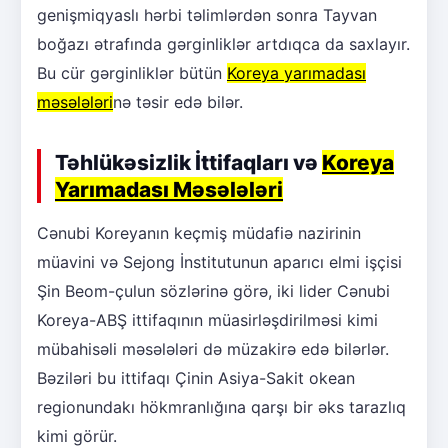
genişmiqyaslı hərbi təlimlərdən sonra Tayvan
boğazı ətrafında gərginliklər artdıqca da saxlayır.
Bu cür gərginliklər bütün
Koreya yarımadası
məsələləri
nə təsir edə bilər.
Təhlükəsizlik İttifaqları və
Koreya
Yarımadası Məsələləri
Cənubi Koreyanın keçmiş müdafiə nazirinin
müavini və Sejong İnstitutunun aparıcı elmi işçisi
Şin Beom-çulun sözlərinə görə, iki lider Cənubi
Koreya-ABŞ ittifaqının müasirləşdirilməsi kimi
mübahisəli məsələləri də müzakirə edə bilərlər.
Bəziləri bu ittifaqı Çinin Asiya-Sakit okean
regionundakı hökmranlığına qarşı bir əks tarazlıq
kimi görür.