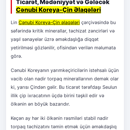
Ticarət, Mədəniyyət və Gələcək
Cənubi Koreya-Çin Əlaqələri
Lin
Cənubi Koreya-Çin əlaqələri
çərçivəsində bu
səfərində kritik minerallar, təchizat zəncirləri və
yaşıl sənayelər üzrə əməkdaşlığa diqqət
yetirilməsi gözlənilir, ofisindən verilən məlumata
görə.
Cənubi Koreyanın yarımkeçiricilərin istehsalı üçün
vacib olan nadir torpaq minerallarının demək olar
ki, yarısı Çindən gəlir. Bu ticarət tərəfdaşı Seulun
illik çip ixracatının üçdə birini təşkil edir və
ölkənin ən böyük bazarıdır.
Keçən ay hər iki ölkənin rəsmiləri stabil nadir
torpaq təchizatını təmin etmək üçün əməkdaşlıq