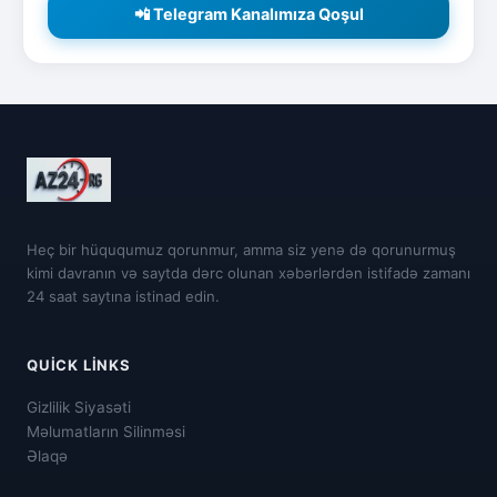
📲 Telegram Kanalımıza Qoşul
Heç bir hüququmuz qorunmur, amma siz yenə də qorunurmuş
kimi davranın və saytda dərc olunan xəbərlərdən istifadə zamanı
24 saat saytına istinad edin.
QUICK LINKS
Gizlilik Siyasəti
Məlumatların Silinməsi
Əlaqə