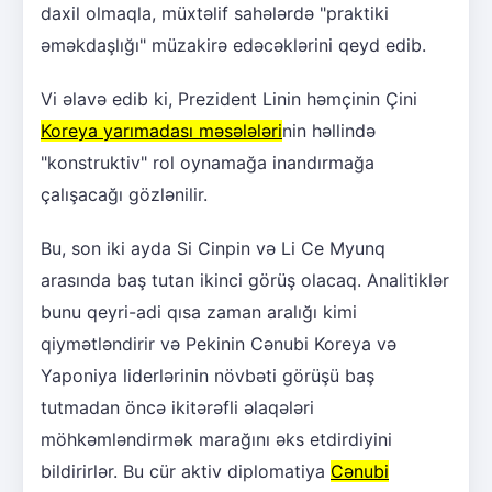
daxil olmaqla, müxtəlif sahələrdə "praktiki
əməkdaşlığı" müzakirə edəcəklərini qeyd edib.
Vi əlavə edib ki, Prezident Linin həmçinin Çini
Koreya yarımadası məsələləri
nin həllində
"konstruktiv" rol oynamağa inandırmağa
çalışacağı gözlənilir.
Bu, son iki ayda Si Cinpin və Li Ce Myunq
arasında baş tutan ikinci görüş olacaq. Analitiklər
bunu qeyri-adi qısa zaman aralığı kimi
qiymətləndirir və Pekinin Cənubi Koreya və
Yaponiya liderlərinin növbəti görüşü baş
tutmadan öncə ikitərəfli əlaqələri
möhkəmləndirmək marağını əks etdirdiyini
bildirirlər. Bu cür aktiv diplomatiya
Cənubi