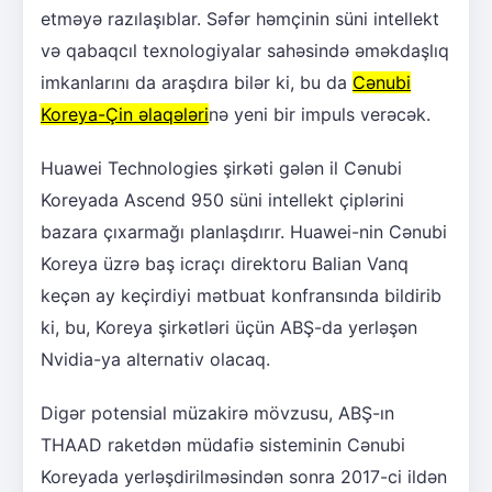
etməyə razılaşıblar. Səfər həmçinin süni intellekt
və qabaqcıl texnologiyalar sahəsində əməkdaşlıq
imkanlarını da araşdıra bilər ki, bu da
Cənubi
Koreya-Çin əlaqələri
nə yeni bir impuls verəcək.
Huawei Technologies şirkəti gələn il Cənubi
Koreyada Ascend 950 süni intellekt çiplərini
bazara çıxarmağı planlaşdırır. Huawei-nin Cənubi
Koreya üzrə baş icraçı direktoru Balian Vanq
keçən ay keçirdiyi mətbuat konfransında bildirib
ki, bu, Koreya şirkətləri üçün ABŞ-da yerləşən
Nvidia-ya alternativ olacaq.
Digər potensial müzakirə mövzusu, ABŞ-ın
THAAD raketdən müdafiə sisteminin Cənubi
Koreyada yerləşdirilməsindən sonra 2017-ci ildən