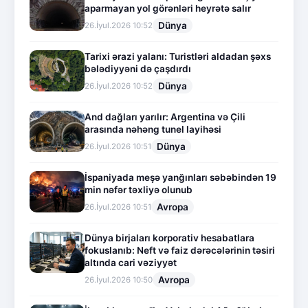
aparmayan yol görənləri heyrətə salır
Dünya
26.İyul.2026 10:52
Tarixi ərazi yalanı: Turistləri aldadan şəxs
bələdiyyəni də çaşdırdı
Dünya
26.İyul.2026 10:52
And dağları yarılır: Argentina və Çili
arasında nəhəng tunel layihəsi
Dünya
26.İyul.2026 10:51
İspaniyada meşə yanğınları səbəbindən 19
min nəfər təxliyə olunub
Avropa
26.İyul.2026 10:51
Dünya birjaları korporativ hesabatlara
fokuslanıb: Neft və faiz dərəcələrinin təsiri
altında cari vəziyyət
Avropa
26.İyul.2026 10:50