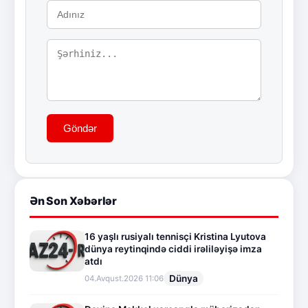
Göndər
Ən Son Xəbərlər
16 yaşlı rusiyalı tennisçi Kristina Lyutova
dünya reytinqində ciddi irəliləyişə imza
atdı
Dünya
04.Avqust.2026 11:06