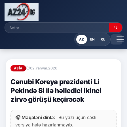
🔍
AZ
EN
RU
02.Yanvar.2026
ASIA
Cənubi Koreya prezidenti Li
Pekində Si ilə həlledici ikinci
zirvə görüşü keçirəcək
🎧 Məqaləni dinlə:
Bu yazı üçün səsli
versiya hələ hazırlanmayıb.