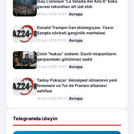
İbay Llanosun "La Velada del Año 6" boks
gecəsi rekordları alt-üst etdi
Avropa
26.İyul.2026 10:50
Donald Trampın İran strategiyası: Yaxın
Şərqdə növbəti gərginlik mərhələsi
Avropa
26.İyul.2026 10:50
Çinin “hukou” sistemi: Daxili miqrantların
qarşısındakı görünməz sədd
Avropa
26.İyul.2026 10:22
Tadey Pokaçar: Velosiped idmanının yeni
fenomeni və Tur de Fransın əfsanəvi
səhifəsi
Avropa
26.İyul.2026 09:31
Telegramda izləyin