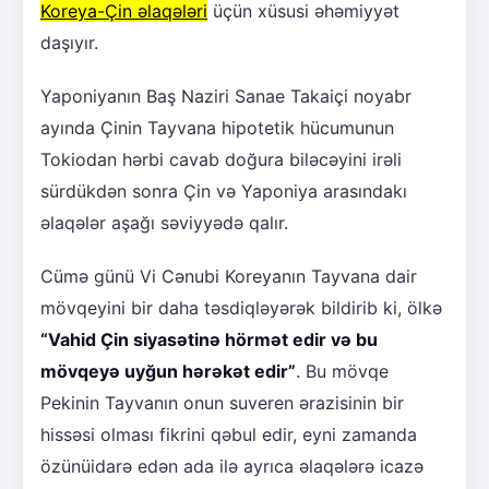
Koreya-Çin əlaqələri
üçün xüsusi əhəmiyyət
daşıyır.
Yaponiyanın Baş Naziri Sanae Takaiçi noyabr
ayında Çinin Tayvana hipotetik hücumunun
Tokiodan hərbi cavab doğura biləcəyini irəli
sürdükdən sonra Çin və Yaponiya arasındakı
əlaqələr aşağı səviyyədə qalır.
Cümə günü Vi Cənubi Koreyanın Tayvana dair
mövqeyini bir daha təsdiqləyərək bildirib ki, ölkə
“Vahid Çin siyasətinə hörmət edir və bu
mövqeyə uyğun hərəkət edir”
. Bu mövqe
Pekinin Tayvanın onun suveren ərazisinin bir
hissəsi olması fikrini qəbul edir, eyni zamanda
özünüidarə edən ada ilə ayrıca əlaqələrə icazə