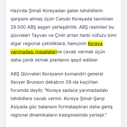
Hazırda Şimali Koreyadan gələn təhdidlərin
qarşısını almaq üçün Cənubi Koreyada təxminən
28.500 ABŞ əsgəri yerləşdirilib. ABŞ rəsmiləri bu
qüvvələri Tayvan və Çinin artan hərbi nüfuzu kimi
digər regional çətinliklərə, həmçinin
Koreya
yarımadası məsələləri
nə cavab vermək üçün
daha çevik etmək planlarını qeyd ediblər.
ABŞ Qüvvələri Koreyanın komandiri general
Xavyer Brunson dekabrın 29-da keçirilən
forumda deyib: "Koreya sadəcə yarımadadakı
təhdidlərə cavab vermir. Koreya Şimal-Şərqi
Asiyada güc balansını formalaşdıran daha geniş
regional dinamikaların kəsişməsində yerləşir."