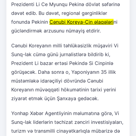
Prezidenti Li Ce Myunqu Pekinə dövlət səfərinə
dəvət edib. Bu dəvət, regional gərginliklər
fonunda Pekinin
Cənubi Koreya-Çin əlaqələri
ni
gücləndirmək arzusunu nümayiş etdirir.
Cənubi Koreyanın milli təhlükəsizlik müşaviri Vi
Sunq-lak cümə günü jurnalistlərə bildirib ki,
Prezident Li bazar ertəsi Pekində Si Cinpinlə
görüşəcək. Daha sonra o, Yaponiyanın 35 illik
müstəmləkə idarəçiliyi dövründə Cənubi
Koreyanın müvəqqəti hökumətinin tarixi yerini
ziyarət etmək üçün Şanxaya gedəcək.
Yonhap Xəbər Agentliyinin məlumatına görə, Vi
Sunq-lak liderlərin təchizat zənciri investisiyaları,
turizm və transmilli cinayətkarlıqla mübarizə də