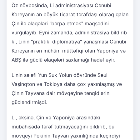
Öz növbəsində, Li administrasiyası Cənubi
Koreyanın ən böyük ticarət tərəfdaşı olaraq qalan
Çin ilə əlaqələri "bərpa etmək" məqsədini
vurğulayıb. Eyni zamanda, administrasiya bildirib
ki, Linin "praktiki diplomatiya" yanaşması Cənubi
Koreyanın ən mühüm müttəfiqi olan Yaponiya və
ABŞ ilə güclü əlaqələri saxlamağı hədəfləyir.
Linin sələfi Yun Suk Yolun dövründə Seul
Vaşinqton və Tokioya daha çox yaxınlaşmış və
Çinin Tayvana dair mövqeyinə tənqidlərini
gücləndirmişdi.
Li, əksinə, Çin və Yaponiya arasındakı
mübahisədə tərəf tutmayacağını bildirib, bu
mövqeyi Pekinin Tayvan yaxınlığında keçirdiyi