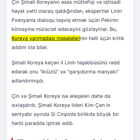
Çin Şimali Koreyanın əsas müttəfiqi və iqtisadi
həyat xətti olaraq qaldığından, ekspertlər Linin
Pxenyanla dialoqu təşviq etmək üçün Pekinin
köməyinə müraciət edəcəyini gözləyirlər. Bu,
Koreya yarımadası məsələləri
nin həlli üçün kritik
addım ola bilər.
Şimali Koreya keçən il Linin təşəbbüsünü rədd
edərək onu "ikiüzlü" və "qarşıdurma manyakı"
adlandırmışdı.
Çin və Şimali Koreya isə əlaqələri daha da
sıxlaşdırıb. Şimali Koreya lideri Kim Çen In
sentyabr ayında Si Cinpinlə birlikdə böyük bir
hərbi paradda iştirak edib.