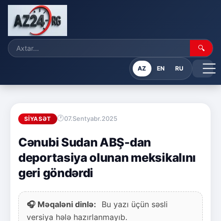
🔍
AZ
EN
RU
07.Sentyabr.2025
SIYASƏT
Cənubi Sudan ABŞ-dan
deportasiya olunan meksikalını
geri göndərdi
🎧 Məqaləni dinlə:
Bu yazı üçün səsli
versiya hələ hazırlanmayıb.