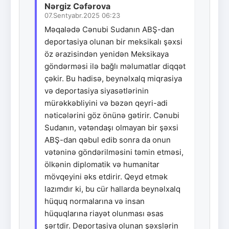
Nərgiz Cəfərova
07.Sentyabr.2025 06:23
Məqalədə Cənubi Sudanın ABŞ-dan
deportasiya olunan bir meksikalı şəxsi
öz ərazisindən yenidən Meksikaya
göndərməsi ilə bağlı məlumatlar diqqət
çəkir. Bu hadisə, beynəlxalq miqrasiya
və deportasiya siyasətlərinin
mürəkkəbliyini və bəzən qeyri-adi
nəticələrini göz önünə gətirir. Cənubi
Sudanın, vətəndaşı olmayan bir şəxsi
ABŞ-dan qəbul edib sonra da onun
vətəninə göndərilməsini təmin etməsi,
ölkənin diplomatik və humanitar
mövqeyini əks etdirir. Qeyd etmək
lazımdır ki, bu cür hallarda beynəlxalq
hüquq normalarına və insan
hüquqlarına riayət olunması əsas
şərtdir. Deportasiya olunan şəxslərin