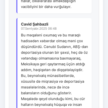
hallar, ölkələrarası əməkdaşlığın
vacibliyini bir daha vurğulayır.
Cavid Şahbazli
07.Sentyabr.2025 06:48
Bu məqaləni oxumaq və bu maraqlı
hadisədən xəbərdar olmaq məni çox
düşündürdü. Cənubi Sudanın, ABŞ-dan
deportasiya olunan bir şəxsi, heç də öz
vətəndaşı olmamasına baxmayaraq,
Meksikaya geri qaytarmaq üçün atdığı
addım, həqiqətən də diqqətəlayiqdir.
Bu, beynəlxalq münasibətlərdə,
xüsusilə də miqrasiya və deportasiya
məsələlərində, necə də incə
balansların olduğunu göstərir.
Məqalədə qeyd olunduğu kimi, bu cür
halların beynəlxalq hüquqa və insan