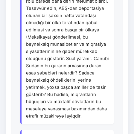
rolu barədə daha dərin məlumat olardı.
Təsəvvür edin, ABŞ-dan deportasiya
olunan bir şəxsin hətta vətəndaşı
olmadığı bir ölkə tərəfindən qəbul
edilməsi və sonra başqa bir ölkəyə
(Meksikaya) göndərilməsi, bu
beynəlxalq münasibətlər və miqrasiya
siyasətlərinin nə qədər mürəkkəb
olduğunu göstərir. Sual yaranır: Cənubi
Sudanın bu qərarın arxasında duran
əsas səbəbləri nələrdir? Sadəcə
beynəlxalq öhdəliklərini yerinə
yetirmək, yoxsa başqa amillər də təsir
göstərib? Bu hadisə, miqrantların
hüquqları və müxtəlif dövlətlərin bu
məsələyə yanaşması baxımından daha
ətraflı müzakirəyə layiqdir.