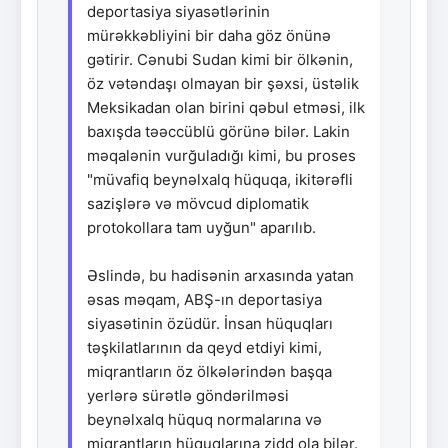
deportasiya siyasətlərinin
mürəkkəbliyini bir daha göz önünə
gətirir. Cənubi Sudan kimi bir ölkənin,
öz vətəndaşı olmayan bir şəxsi, üstəlik
Meksikadan olan birini qəbul etməsi, ilk
baxışda təəccüblü görünə bilər. Lakin
məqalənin vurğuladığı kimi, bu proses
"müvafiq beynəlxalq hüquqa, ikitərəfli
sazişlərə və mövcud diplomatik
protokollara tam uyğun" aparılıb.
Əslində, bu hadisənin arxasında yatan
əsas məqam, ABŞ-ın deportasiya
siyasətinin özüdür. İnsan hüquqları
təşkilatlarının da qeyd etdiyi kimi,
miqrantların öz ölkələrindən başqa
yerlərə sürətlə göndərilməsi
beynəlxalq hüquq normalarına və
miqrantların hüquqlarına zidd ola bilər.