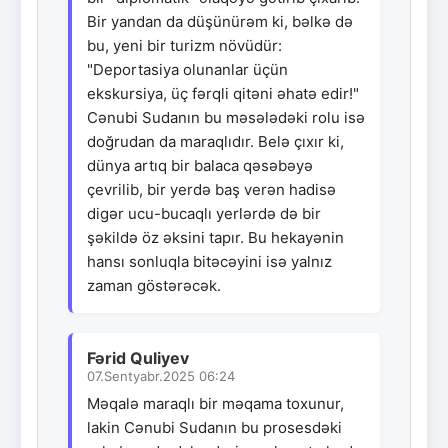
Bir yandan da düşünürəm ki, bəlkə də
bu, yeni bir turizm növüdür:
"Deportasiya olunanlar üçün
ekskursiya, üç fərqli qitəni əhatə edir!"
Cənubi Sudanın bu məsələdəki rolu isə
doğrudan da maraqlıdır. Belə çıxır ki,
dünya artıq bir balaca qəsəbəyə
çevrilib, bir yerdə baş verən hadisə
digər ucu-bucaqlı yerlərdə də bir
şəkildə öz əksini tapır. Bu hekayənin
hansı sonluqla bitəcəyini isə yalnız
zaman göstərəcək.
Fərid Quliyev
07.Sentyabr.2025 06:24
Məqalə maraqlı bir məqama toxunur,
lakin Cənubi Sudanın bu prosesdəki