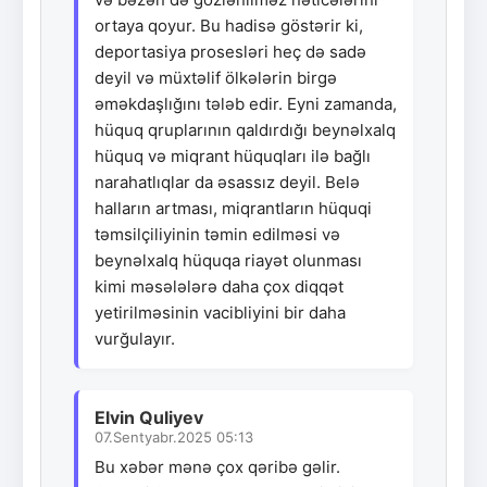
ortaya qoyur. Bu hadisə göstərir ki,
deportasiya prosesləri heç də sadə
deyil və müxtəlif ölkələrin birgə
əməkdaşlığını tələb edir. Eyni zamanda,
hüquq qruplarının qaldırdığı beynəlxalq
hüquq və miqrant hüquqları ilə bağlı
narahatlıqlar da əsassız deyil. Belə
halların artması, miqrantların hüquqi
təmsilçiliyinin təmin edilməsi və
beynəlxalq hüquqa riayət olunması
kimi məsələlərə daha çox diqqət
yetirilməsinin vacibliyini bir daha
vurğulayır.
Elvin Quliyev
07.Sentyabr.2025 05:13
Bu xəbər mənə çox qəribə gəlir.