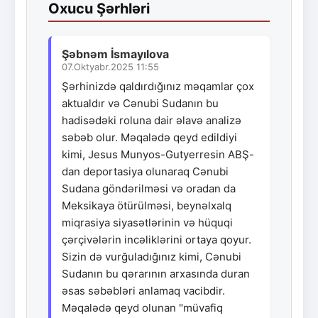
Oxucu Şərhləri
Şəbnəm İsmayılova
07.Oktyabr.2025 11:55
Şərhinizdə qaldırdığınız məqamlar çox
aktualdır və Cənubi Sudanın bu
hadisədəki roluna dair əlavə analizə
səbəb olur. Məqalədə qeyd edildiyi
kimi, Jesus Munyos-Gutyerresin ABŞ-
dan deportasiya olunaraq Cənubi
Sudana göndərilməsi və oradan da
Meksikaya ötürülməsi, beynəlxalq
miqrasiya siyasətlərinin və hüquqi
çərçivələrin incəliklərini ortaya qoyur.
Sizin də vurğuladığınız kimi, Cənubi
Sudanın bu qərarının arxasında duran
əsas səbəbləri anlamaq vacibdir.
Məqalədə qeyd olunan "müvafiq