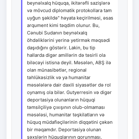
beynəlxalq hüquqa, ikitərəfli sazişlərə
və mövcud diplomatik protokollara tam
uyğun şəkildə" həyata keçirilməsi, əsas
arqument kimi təqdim olunur. Bu,
Cənubi Sudanın beynəlxalq
öhdəliklərini yerinə yetirmək məqsədi
daşıdığını göstərir. Lakin, bu tip
hallarda digər amillərin də təsirli ola
biləcəyi istisna deyil. Məsələn, ABŞ ilə
olan münasibətlər, regional
təhlükəsizlik və ya humanitar
məsələlərə dair daxili siyasətlər də rol
oynamış ola bilər. Gutyerresin və digər
deportasiya olunanların hüquqi
təmsilçiliyə çıxışının olub-olmaması
məsələsi, humanitar təşkilatların və
hüquq müdafiəçilərinin diqqətini çəkən
bir məqamdır. Deportasiya olunan
şəxslərin hüquqlarının qorunması,