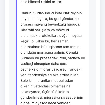
qala bilməsi riskini artırır.
Cənubi Sudan Xarici İşlər Nazirliyinin
bəyanatına görə, bu geri göndərmə
prosesi müvafiq beynəlxalq hüquqa,
ikitərəfli sazişlərə və mövcud
diplomatik protokollara uyğun həyata
keçirilib. Lakin bu, hər zaman
miqrantların hüquqlarının tam təmin
olunduğu mənasına gəlmir. Cənubi
Sudanın bu prosesdəki rolu, sadəcə bir
vasitəçi olmaqdan daha çox,
beynəlxalq miqrasiya idarəçiliyindəki
yeni tendensiyaları əks etdirə bilər.
Belə ki, miqrantların qəbul edən
ölkənin vətəndaşı olmamasına
baxmayaraq, üçüncü ölkələrə
göndərilməsi, miqrasiya siyasətlərinin
qlobal miqyasda necə yenidən