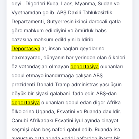
deyil. Digərləri Kuba, Laos, Myanma, Sudan və
Vyetnamdan gəlib. ABŞ Daxili Təhlükəsizlik
Departamenti, Gutyerresin ikinci dərəcəli qətlə
görə məhkum edildiyini və ömürlük həbs
cəzasına məhkum edildiyini bildirib.
Deportasiya
lar, insan haqları qeydlərinə
baxmayaraq, dünyanın hər yerindən olan ölkələri
öz vətəndaşları olmayan
deportasiya
olunanları
qəbul etməyə inandırmağa çalışan ABŞ
prezidenti Donald Tramp administrasiyası üçün
böyük bir siyasi qələbəni ifadə edir. ABŞ-dan
deportasiya
olunanları qəbul edən digər Afrika
ölkələrinə Uqanda, Esvatini və Ruanda daxildir.
Cənubi Afrikadakı Esvatini iyul ayında cinayət
keçmişi olan beş nəfəri qəbul edib. Ruanda isə
avqustun ortalarında yeddi nəfərdən ibarət bir