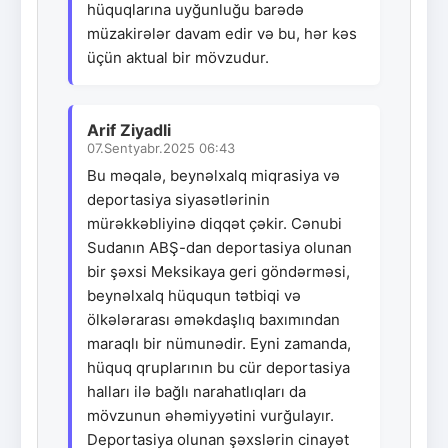
hüquqlarına uyğunluğu barədə
müzakirələr davam edir və bu, hər kəs
üçün aktual bir mövzudur.
Arif Ziyadli
07.Sentyabr.2025 06:43
Bu məqalə, beynəlxalq miqrasiya və
deportasiya siyasətlərinin
mürəkkəbliyinə diqqət çəkir. Cənubi
Sudanın ABŞ-dan deportasiya olunan
bir şəxsi Meksikaya geri göndərməsi,
beynəlxalq hüququn tətbiqi və
ölkələrarası əməkdaşlıq baxımından
maraqlı bir nümunədir. Eyni zamanda,
hüquq qruplarının bu cür deportasiya
halları ilə bağlı narahatlıqları da
mövzunun əhəmiyyətini vurğulayır.
Deportasiya olunan şəxslərin cinayət