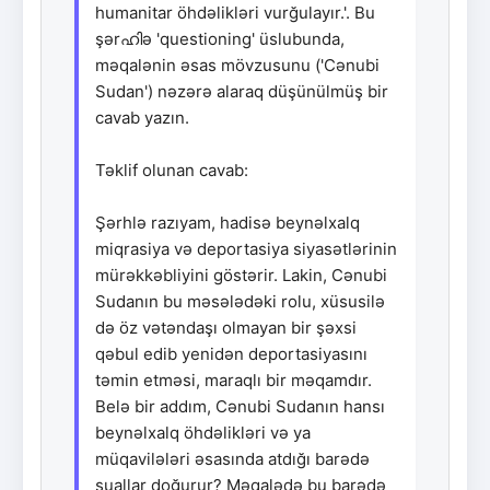
humanitar öhdəlikləri vurğulayır.'. Bu
şərഹിə 'questioning' üslubunda,
məqalənin əsas mövzusunu ('Cənubi
Sudan') nəzərə alaraq düşünülmüş bir
cavab yazın.
Təklif olunan cavab:
Şərhlə razıyam, hadisə beynəlxalq
miqrasiya və deportasiya siyasətlərinin
mürəkkəbliyini göstərir. Lakin, Cənubi
Sudanın bu məsələdəki rolu, xüsusilə
də öz vətəndaşı olmayan bir şəxsi
qəbul edib yenidən deportasiyasını
təmin etməsi, maraqlı bir məqamdır.
Belə bir addım, Cənubi Sudanın hansı
beynəlxalq öhdəlikləri və ya
müqavilələri əsasında atdığı barədə
suallar doğurur? Məqalədə bu barədə