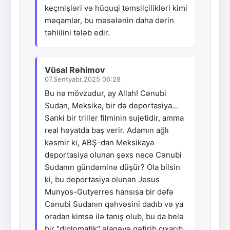
keçmişləri və hüquqi təmsilçilikləri kimi
məqamlar, bu məsələnin daha dərin
təhlilini tələb edir.
Vüsal Rəhimov
07.Sentyabr.2025 06:28
Bu nə mövzudur, ay Allah! Cənubi
Sudan, Meksika, bir də deportasiya...
Sanki bir triller filminin sujetidir, amma
real həyatda baş verir. Adamın ağlı
kəsmir ki, ABŞ-dan Meksikaya
deportasiya olunan şəxs necə Cənubi
Sudanın gündəminə düşür? Ola bilsin
ki, bu deportasiya olunan Jesus
Munyos-Gutyerres hansısa bir dəfə
Cənubi Sudanın qəhvəsini dadıb və ya
oradan kimsə ilə tanış olub, bu da belə
bir "diplomatik" əlaqəyə gətirib çıxarıb.