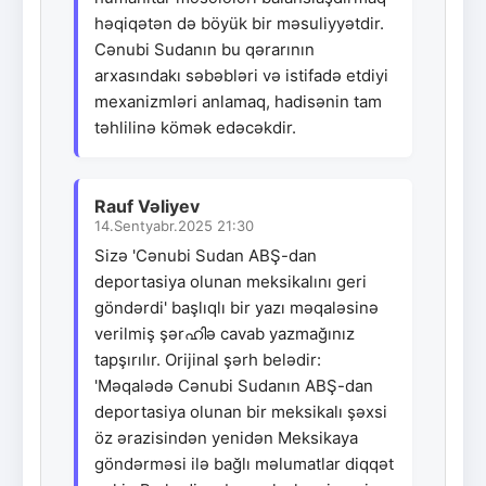
həqiqətən də böyük bir məsuliyyətdir.
Cənubi Sudanın bu qərarının
arxasındakı səbəbləri və istifadə etdiyi
mexanizmləri anlamaq, hadisənin tam
təhlilinə kömək edəcəkdir.
Rauf Vəliyev
14.Sentyabr.2025 21:30
Sizə 'Cənubi Sudan ABŞ-dan
deportasiya olunan meksikalını geri
göndərdi' başlıqlı bir yazı məqaləsinə
verilmiş şərഹിə cavab yazmağınız
tapşırılır. Orijinal şərh belədir:
'Məqalədə Cənubi Sudanın ABŞ-dan
deportasiya olunan bir meksikalı şəxsi
öz ərazisindən yenidən Meksikaya
göndərməsi ilə bağlı məlumatlar diqqət