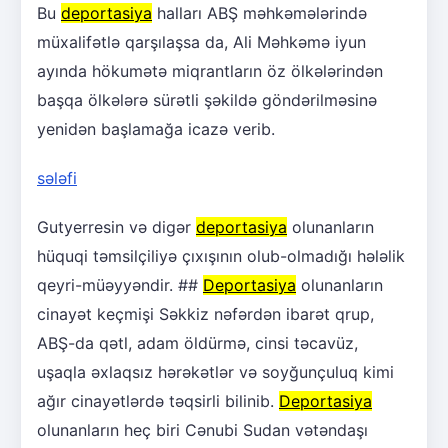
Bu
deportasiya
halları ABŞ məhkəmələrində
müxalifətlə qarşılaşsa da, Ali Məhkəmə iyun
ayında hökumətə miqrantların öz ölkələrindən
başqa ölkələrə sürətli şəkildə göndərilməsinə
yenidən başlamağa icazə verib.
sələfi
Gutyerresin və digər
deportasiya
olunanların
hüquqi təmsilçiliyə çıxışının olub-olmadığı hələlik
qeyri-müəyyəndir. ##
Deportasiya
olunanların
cinayət keçmişi Səkkiz nəfərdən ibarət qrup,
ABŞ-da qətl, adam öldürmə, cinsi təcavüz,
uşaqla əxlaqsız hərəkətlər və soyğunçuluq kimi
ağır cinayətlərdə təqsirli bilinib.
Deportasiya
olunanların heç biri Cənubi Sudan vətəndaşı