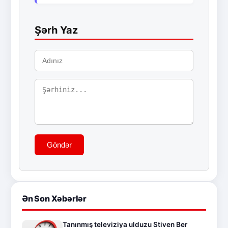
Şərh Yaz
Göndər
Ən Son Xəbərlər
Tanınmış televiziya ulduzu Stiven Ber