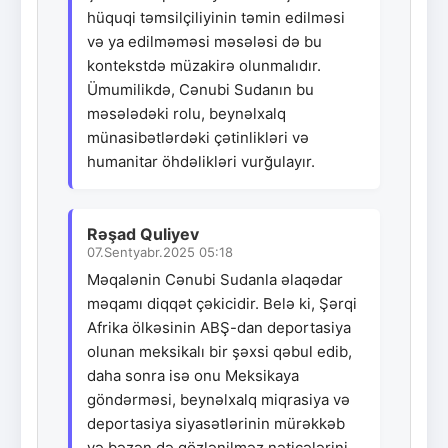
hüquqi təmsilçiliyinin təmin edilməsi
və ya edilməməsi məsələsi də bu
kontekstdə müzakirə olunmalıdır.
Ümumilikdə, Cənubi Sudanın bu
məsələdəki rolu, beynəlxalq
münasibətlərdəki çətinlikləri və
humanitar öhdəlikləri vurğulayır.
Rəşad Quliyev
07.Sentyabr.2025 05:18
Məqalənin Cənubi Sudanla əlaqədar
məqamı diqqət çəkicidir. Belə ki, Şərqi
Afrika ölkəsinin ABŞ-dan deportasiya
olunan meksikalı bir şəxsi qəbul edib,
daha sonra isə onu Meksikaya
göndərməsi, beynəlxalq miqrasiya və
deportasiya siyasətlərinin mürəkkəb
və bəzən də gözlənilməz nəticələrini