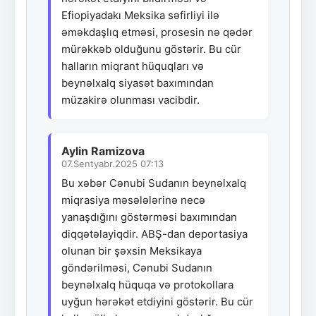
Efiopiyadakı Meksika səfirliyi ilə
əməkdaşlıq etməsi, prosesin nə qədər
mürəkkəb olduğunu göstərir. Bu cür
halların miqrant hüquqları və
beynəlxalq siyasət baxımından
müzakirə olunması vacibdir.
Aylin Ramizova
07.Sentyabr.2025 07:13
Bu xəbər Cənubi Sudanın beynəlxalq
miqrasiya məsələlərinə necə
yanaşdığını göstərməsi baxımından
diqqətəlayiqdir. ABŞ-dan deportasiya
olunan bir şəxsin Meksikaya
göndərilməsi, Cənubi Sudanın
beynəlxalq hüquqa və protokollara
uyğun hərəkət etdiyini göstərir. Bu cür