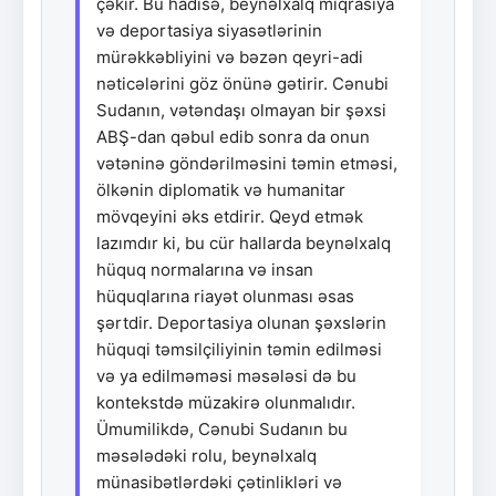
çəkir. Bu hadisə, beynəlxalq miqrasiya
və deportasiya siyasətlərinin
mürəkkəbliyini və bəzən qeyri-adi
nəticələrini göz önünə gətirir. Cənubi
Sudanın, vətəndaşı olmayan bir şəxsi
ABŞ-dan qəbul edib sonra da onun
vətəninə göndərilməsini təmin etməsi,
ölkənin diplomatik və humanitar
mövqeyini əks etdirir. Qeyd etmək
lazımdır ki, bu cür hallarda beynəlxalq
hüquq normalarına və insan
hüquqlarına riayət olunması əsas
şərtdir. Deportasiya olunan şəxslərin
hüquqi təmsilçiliyinin təmin edilməsi
və ya edilməməsi məsələsi də bu
kontekstdə müzakirə olunmalıdır.
Ümumilikdə, Cənubi Sudanın bu
məsələdəki rolu, beynəlxalq
münasibətlərdəki çətinlikləri və