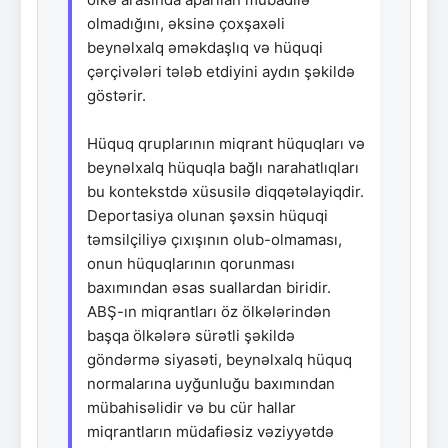
olmadığını, əksinə çoxşaxəli
beynəlxalq əməkdaşlıq və hüquqi
çərçivələri tələb etdiyini aydın şəkildə
göstərir.
Hüquq qruplarının miqrant hüquqları və
beynəlxalq hüquqla bağlı narahatlıqları
bu kontekstdə xüsusilə diqqətəlayiqdir.
Deportasiya olunan şəxsin hüquqi
təmsilçiliyə çıxışının olub-olmaması,
onun hüquqlarının qorunması
baxımından əsas suallardan biridir.
ABŞ-ın miqrantları öz ölkələrindən
başqa ölkələrə sürətli şəkildə
göndərmə siyasəti, beynəlxalq hüquq
normalarına uyğunluğu baxımından
mübahisəlidir və bu cür hallar
miqrantların müdafiəsiz vəziyyətdə