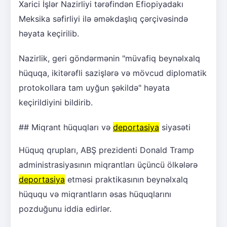
Xarici İşlər Nazirliyi tərəfindən Efiopiyadakı
Meksika səfirliyi ilə əməkdaşlıq çərçivəsində
həyata keçirilib.
Nazirlik, geri göndərmənin "müvafiq beynəlxalq
hüquqa, ikitərəfli sazişlərə və mövcud diplomatik
protokollara tam uyğun şəkildə" həyata
keçirildiyini bildirib.
## Miqrant hüquqları və
deportasiya
siyasəti
Hüquq qrupları, ABŞ prezidenti Donald Tramp
administrasiyasının miqrantları üçüncü ölkələrə
deportasiya
etməsi praktikasının beynəlxalq
hüququ və miqrantların əsas hüquqlarını
pozduğunu iddia edirlər.