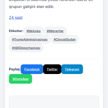
qrupun gəlişini elan edib.
24 saat
Etiketlər:
#Meksika
#Miqrantlar
#TrumpAdministrasiyası
#CənubiSudan
#ABŞDeportasiyası
Paylaş:
Facebook
Twitter
Telegram
WhatsApp