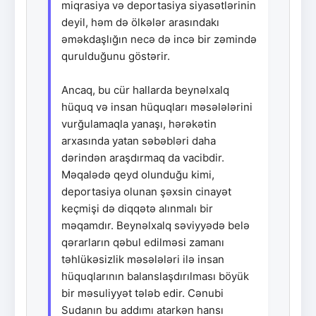
miqrasiya və deportasiya siyasətlərinin
deyil, həm də ölkələr arasındakı
əməkdaşlığın necə də incə bir zəmində
qurulduğunu göstərir.
Ancaq, bu cür hallarda beynəlxalq
hüquq və insan hüquqları məsələlərini
vurğulamaqla yanaşı, hərəkətin
arxasında yatan səbəbləri daha
dərindən araşdırmaq da vacibdir.
Məqalədə qeyd olunduğu kimi,
deportasiya olunan şəxsin cinayət
keçmişi də diqqətə alınmalı bir
məqamdır. Beynəlxalq səviyyədə belə
qərarların qəbul edilməsi zamanı
təhlükəsizlik məsələləri ilə insan
hüquqlarının balanslaşdırılması böyük
bir məsuliyyət tələb edir. Cənubi
Sudanın bu addımı atarkən hansı