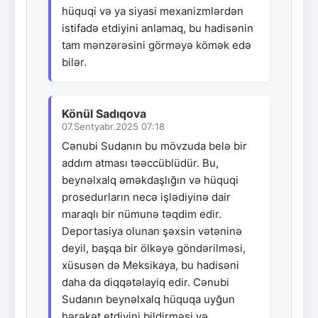
hüquqi və ya siyasi mexanizmlərdən
istifadə etdiyini anlamaq, bu hadisənin
tam mənzərəsini görməyə kömək edə
bilər.
Könül Sadıqova
07.Sentyabr.2025 07:18
Cənubi Sudanın bu mövzuda belə bir
addım atması təəccüblüdür. Bu,
beynəlxalq əməkdaşlığın və hüquqi
prosedurların necə işlədiyinə dair
maraqlı bir nümunə təqdim edir.
Deportasiya olunan şəxsin vətəninə
deyil, başqa bir ölkəyə göndərilməsi,
xüsusən də Meksikaya, bu hadisəni
daha da diqqətəlayiq edir. Cənubi
Sudanın beynəlxalq hüquqa uyğun
hərəkət etdiyini bildirməsi və