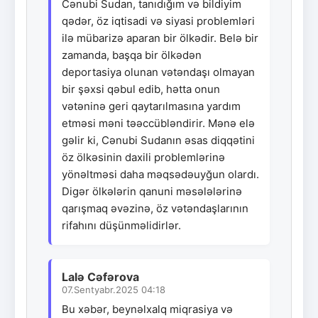
Cənubi Sudan, tanıdığım və bildiyim
qədər, öz iqtisadi və siyasi problemləri
ilə mübarizə aparan bir ölkədir. Belə bir
zamanda, başqa bir ölkədən
deportasiya olunan vətəndaşı olmayan
bir şəxsi qəbul edib, hətta onun
vətəninə geri qaytarılmasına yardım
etməsi məni təəccübləndirir. Mənə elə
gəlir ki, Cənubi Sudanın əsas diqqətini
öz ölkəsinin daxili problemlərinə
yönəltməsi daha məqsədəuyğun olardı.
Digər ölkələrin qanuni məsələlərinə
qarışmaq əvəzinə, öz vətəndaşlarının
rifahını düşünməlidirlər.
Lalə Cəfərova
07.Sentyabr.2025 04:18
Bu xəbər, beynəlxalq miqrasiya və