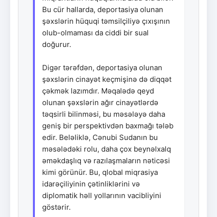
Bu cür hallarda, deportasiya olunan
şəxslərin hüquqi təmsilçiliyə çıxışının
olub-olmaması da ciddi bir sual
doğurur.
Digər tərəfdən, deportasiya olunan
şəxslərin cinayət keçmişinə də diqqət
çəkmək lazımdır. Məqalədə qeyd
olunan şəxslərin ağır cinayətlərdə
təqsirli bilinməsi, bu məsələyə daha
geniş bir perspektivdən baxmağı tələb
edir. Beləliklə, Cənubi Sudanın bu
məsələdəki rolu, daha çox beynəlxalq
əməkdaşlıq və razılaşmaların nəticəsi
kimi görünür. Bu, qlobal miqrasiya
idarəçiliyinin çətinliklərini və
diplomatik həll yollarının vacibliyini
göstərir.