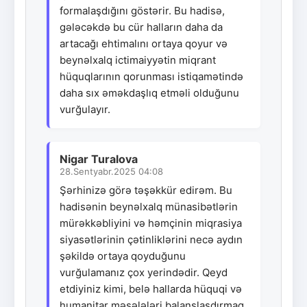
formalaşdığını göstərir. Bu hadisə,
gələcəkdə bu cür halların daha da
artacağı ehtimalını ortaya qoyur və
beynəlxalq ictimaiyyətin miqrant
hüquqlarının qorunması istiqamətində
daha sıx əməkdaşlıq etməli olduğunu
vurğulayır.
Nigar Turalova
28.Sentyabr.2025 04:08
Şərhinizə görə təşəkkür edirəm. Bu
hadisənin beynəlxalq münasibətlərin
mürəkkəbliyini və həmçinin miqrasiya
siyasətlərinin çətinliklərini necə aydın
şəkildə ortaya qoyduğunu
vurğulamanız çox yerindədir. Qeyd
etdiyiniz kimi, belə hallarda hüquqi və
humanitar məsələləri balanslaşdırmaq