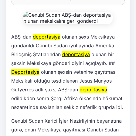
ABŞ-dan
deportasiya
olunan şəxs Meksikaya
göndərildi Cənubi Sudan iyul ayında Amerika
Birləşmiş Ştatlarından
deportasiya
olunan bir
şəxsin Meksikaya göndərildiyini açıqlayıb. ##
Deportasiya
olunan şəxsin vətəninə qayıtması
Meksikalı olduğu təsdiqlənən Jesus Munyos-
Gutyerres adlı şəxs, ABŞ-dan
deportasiya
edildikdən sonra Şərqi Afrika ölkəsində hökumət
nəzarətində saxlanılan səkkiz nəfərlik qrupda idi.
Cənubi Sudan Xarici İşlər Nazirliyinin bəyanatına
görə, onun Meksikaya qayıtması Cənubi Sudan