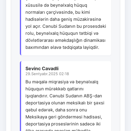
xüsusilə də beynəlxalq hüquq
normaları çərçivəsində, bu kimi
hadisələrin daha geniş müzakirəsinə
yol açır. Cənubi Sudanın bu prosesdəki
rolu, beynəlxalq hüququn tətbiqi və
dövlətlərarası əməkdaşlığın dinamikası
baxımından əlavə tədqiqata layiqdir.
Sevinc Cavadli
29.Sentyabr.2025 02:18
Bu məqalə miqrasiya və beynəlxalq
hüququn mürəkkəb qatlarını
işıqlandırır. Cənubi Sudanın ABŞ-dan
deportasiya olunan meksikalı bir şəxsi
qəbul edərək, daha sonra onu
Meksikaya geri göndərməsi hadisəsi,
deportasiya proseslərinin sadəcə iki
ölkə arasında aparılan mübadilə