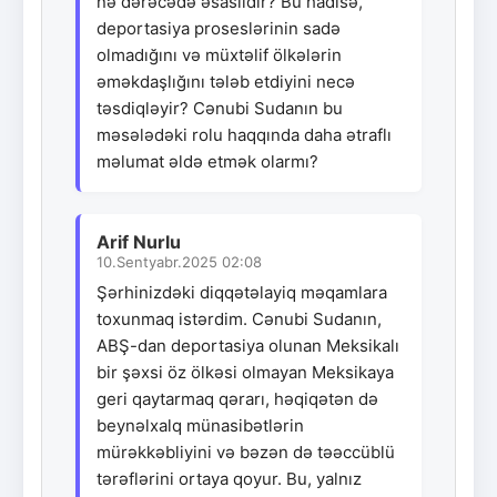
nə dərəcədə əsaslıdır? Bu hadisə,
deportasiya proseslərinin sadə
olmadığını və müxtəlif ölkələrin
əməkdaşlığını tələb etdiyini necə
təsdiqləyir? Cənubi Sudanın bu
məsələdəki rolu haqqında daha ətraflı
məlumat əldə etmək olarmı?
Arif Nurlu
10.Sentyabr.2025 02:08
Şərhinizdəki diqqətəlayiq məqamlara
toxunmaq istərdim. Cənubi Sudanın,
ABŞ-dan deportasiya olunan Meksikalı
bir şəxsi öz ölkəsi olmayan Meksikaya
geri qaytarmaq qərarı, həqiqətən də
beynəlxalq münasibətlərin
mürəkkəbliyini və bəzən də təəccüblü
tərəflərini ortaya qoyur. Bu, yalnız