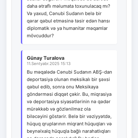
daha ətraflı məlumata toxunulacaq mı?
Və yaxud, Cənubi Sudanın belə bir
qərar qəbul etməsinə təsir edən hansı
diplomatik və ya humanitar məqamlar
mövcuddur?
Günay Turalova
11.Sentyabr.2025 15:13
Bu məqalədə Cənubi Sudanın ABŞ-dan
deportasiya olunan meksikalı bir şəxsi
qəbul edib, sonra onu Meksikaya
göndərməsi diqqət çəkir. Bu, miqrasiya
və deportasiya siyasətlərinin nə qədər
mürəkkəb və gözlənilməz ola
biləcəyini göstərir. Belə bir vəziyyətdə,
hüquq qruplarının miqrant hüquqları və
beynəlxalq hüquqla bağlı narahatlıqları