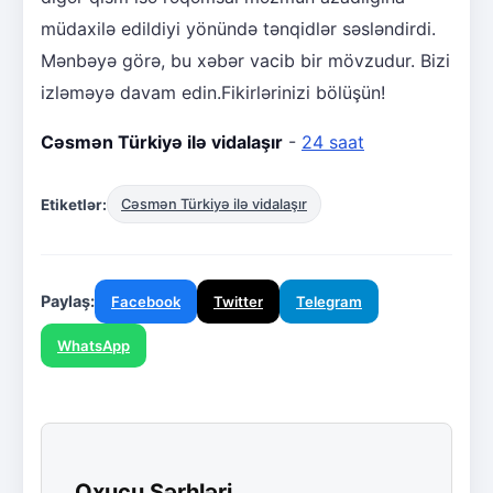
müdaxilə edildiyi yönündə tənqidlər səsləndirdi.
Mənbəyə görə, bu xəbər vacib bir mövzudur. Bizi
izləməyə davam edin.Fikirlərinizi bölüşün!
Cəsmən Türkiyə ilə vidalaşır
-
24 saat
Etiketlər:
Cəsmən Türkiyə ilə vidalaşır
Paylaş:
Facebook
Twitter
Telegram
WhatsApp
Oxucu Şərhləri