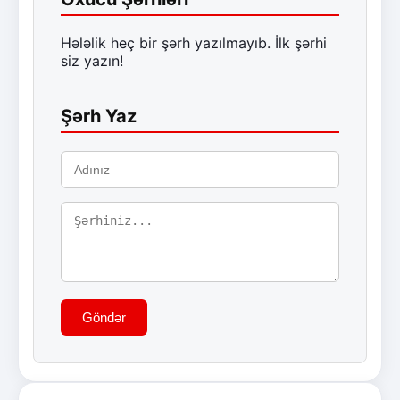
Hələlik heç bir şərh yazılmayıb. İlk şərhi
siz yazın!
Şərh Yaz
Göndər