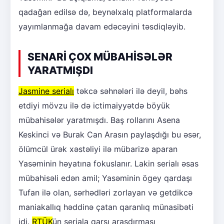
qadağan edilsə də, beynəlxalq platformalarda
yayımlanmağa davam edəcəyini təsdiqləyib.
SENARİ ÇOX MÜBAHİSƏLƏR
YARATMIŞDI
Jasmine serialı
təkcə səhnələri ilə deyil, bəhs
etdiyi mövzu ilə də ictimaiyyətdə böyük
mübahisələr yaratmışdı. Baş rollarını Asena
Keskinci və Burak Can Arasın paylaşdığı bu əsər,
ölümcül ürək xəstəliyi ilə mübarizə aparan
Yasəminin həyatına fokuslanır. Lakin serialı əsas
mübahisəli edən amil; Yasəminin ögey qardaşı
Tufan ilə olan, sərhədləri zorlayan və getdikcə
maniakallıq həddinə çatan qaranlıq münasibəti
idi.
RTÜK
ün seriala qarşı araşdırması