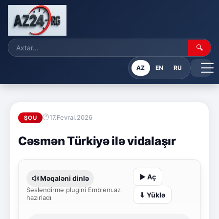
🔍
AZ
EN
RU
17.Fevral.2026
ŞOU
Cəsmən Türkiyə ilə vidalaşır
▶ Aç
Məqaləni dinlə
Səsləndirmə plugini Emblem.az
⬇ Yüklə
hazırladı