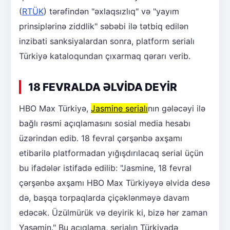
(
RTÜK
) tərəfindən "əxlaqsızlıq" və "yayım
prinsiplərinə ziddlik" səbəbi ilə tətbiq edilən
inzibati sanksiyalardan sonra, platform serialı
Türkiyə kataloqundan çıxarmaq qərarı verib.
18 FEVRALDA ƏLVİDA DEYİR
HBO Max Türkiyə,
Jasmine serialı
nın gələcəyi ilə
bağlı rəsmi açıqlamasını sosial media hesabı
üzərindən edib. 18 fevral çərşənbə axşamı
etibarilə platformadan yığışdırılacaq serial üçün
bu ifadələr istifadə edilib: "Jasmine, 18 fevral
çərşənbə axşamı HBO Max Türkiyəyə əlvida desə
də, başqa torpaqlarda çiçəklənməyə davam
edəcək. Üzülmürük və deyirik ki, bizə hər zaman
Yasəmin." Bu açıqlama, serialın Türkiyədə