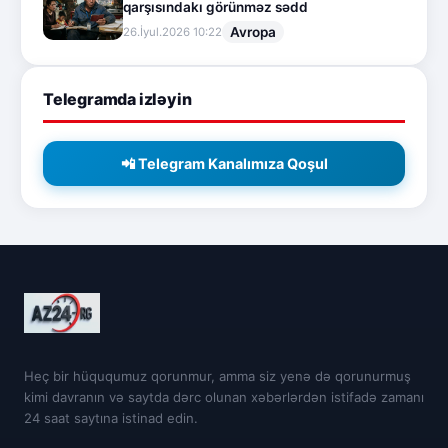
qarşısındakı görünməz sədd
Avropa
26.İyul.2026 10:22
Telegramda izləyin
📲 Telegram Kanalımıza Qoşul
Heç bir hüququmuz qorunmur, amma siz yenə də qorunurmuş
kimi davranın və saytda dərc olunan xəbərlərdən istifadə zamanı
24 saat saytına istinad edin.