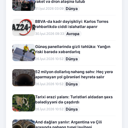
raket və dron atəşinə tutub
Dünya
31.İyul.2026 03:09
BBVA-da kadr dəyişikliyi: Karlos Torres
rəhbərlikdə ciddi islahatlar aparır
Avropa
30.İyul.2026 09:33
Günəş panellərində gizli təhlükə: Yanğın
riski barədə xəbərdarlıq
Dünya
26.İyul.2026 10:52
52 milyon dollarlıq nəhəng səhv: Heç yerə
aparmayan yol görənləri heyrətə salır
Dünya
26.İyul.2026 10:52
Tarixi ərazi yalanı: Turistləri aldadan şəxs
bələdiyyəni də çaşdırdı
Dünya
26.İyul.2026 10:52
And dağları yarılır: Argentina və Çili
arasında nəhəng tunel layihəsi