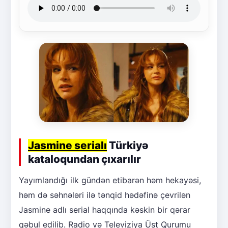
Jasmine serialı
Türkiyə
kataloqundan çıxarılır
Yayımlandığı ilk gündən etibarən həm hekayəsi,
həm də səhnələri ilə tənqid hədəfinə çevrilən
Jasmine adlı serial haqqında kəskin bir qərar
qəbul edilib. Radio və Televiziya Üst Qurumu