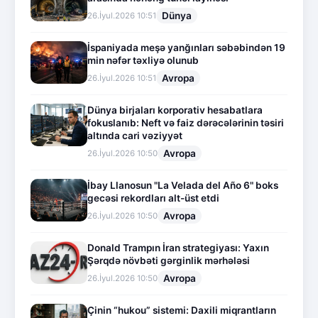
Dünya
26.İyul.2026 10:51
İspaniyada meşə yanğınları səbəbindən 19
min nəfər təxliyə olunub
Avropa
26.İyul.2026 10:51
Dünya birjaları korporativ hesabatlara
fokuslanıb: Neft və faiz dərəcələrinin təsiri
altında cari vəziyyət
Avropa
26.İyul.2026 10:50
İbay Llanosun "La Velada del Año 6" boks
gecəsi rekordları alt-üst etdi
Avropa
26.İyul.2026 10:50
Donald Trampın İran strategiyası: Yaxın
Şərqdə növbəti gərginlik mərhələsi
Avropa
26.İyul.2026 10:50
Çinin “hukou” sistemi: Daxili miqrantların