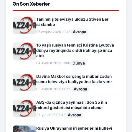
Ən Son Xəbərlər
Tanınmış televiziya ulduzu Stiven Ber
saxlanılıb
Avropa
07.Avqust.2026 10:43
16 yaşlı rusiyalı tennisçi Kristina Lyutova
dünya reytinqində ciddi irəliləyişə imza
atdı
Dünya
04.Avqust.2026 11:06
Davina Makkol xərçənglə mübarizədən
sonra televiziya fəaliyyətinə fasilə verir
Avropa
03.Avqust.2026 00:59
ABŞ-da qızılca yayılması: Son 35 ilin
rekord göstəricisi müşahidə olunur
Avropa
31.İyul.2026 05:46
Rusiya Ukraynanın iri şəhərlərini kütləvi