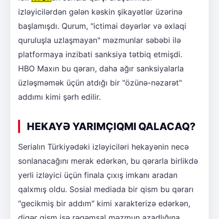
izləyicilərdən gələn kəskin şikayətlər üzərinə
başlamışdı. Qurum, "ictimai dəyərlər və əxlaqi
quruluşla uzlaşmayan" məzmunlar səbəbi ilə
platformaya inzibati sanksiya tətbiq etmişdi.
HBO Maxın bu qərarı, daha ağır sanksiyalarla
üzləşməmək üçün atdığı bir "özünə-nəzarət"
addımı kimi şərh edilir.
HEKAYƏ YARIMÇIQMI QALACAQ?
Serialın Türkiyədəki izləyiciləri hekayənin necə
sonlanacağını merak edərkən, bu qərarla birlikdə
yerli izləyici üçün finala çıxış imkanı aradan
qalxmış oldu. Sosial mediada bir qism bu qərarı
"gecikmiş bir addım" kimi xarakterizə edərkən,
digər qism isə rəqəmsal məzmun azadlığına