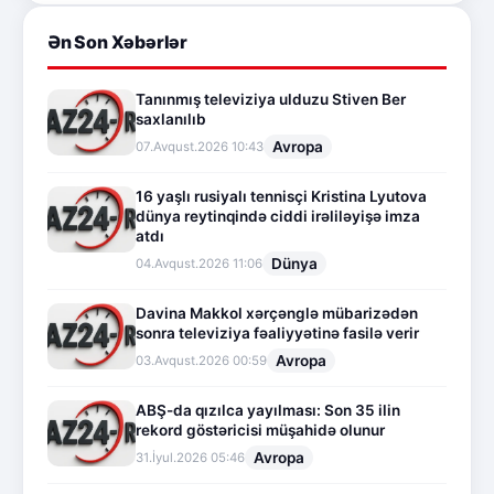
Ən Son Xəbərlər
Tanınmış televiziya ulduzu Stiven Ber
saxlanılıb
Avropa
07.Avqust.2026 10:43
16 yaşlı rusiyalı tennisçi Kristina Lyutova
dünya reytinqində ciddi irəliləyişə imza
atdı
Dünya
04.Avqust.2026 11:06
Davina Makkol xərçənglə mübarizədən
sonra televiziya fəaliyyətinə fasilə verir
Avropa
03.Avqust.2026 00:59
ABŞ-da qızılca yayılması: Son 35 ilin
rekord göstəricisi müşahidə olunur
Avropa
31.İyul.2026 05:46