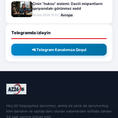
Çinin “hukou” sistemi: Daxili miqrantların
qarşısındakı görünməz sədd
Avropa
26.İyul.2026 10:22
Telegramda izləyin
📲 Telegram Kanalımıza Qoşul
Heç bir hüququmuz qorunmur, amma siz yenə də qorunurmuş
kimi davranın və saytda dərc olunan xəbərlərdən istifadə zamanı
24 saat saytına istinad edin.