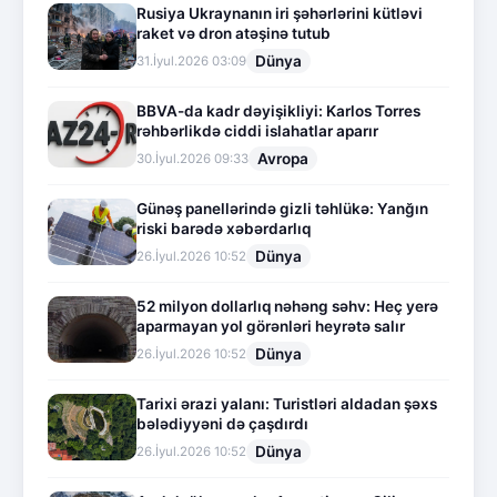
Rusiya Ukraynanın iri şəhərlərini kütləvi
raket və dron atəşinə tutub
Dünya
31.İyul.2026 03:09
BBVA-da kadr dəyişikliyi: Karlos Torres
rəhbərlikdə ciddi islahatlar aparır
Avropa
30.İyul.2026 09:33
Günəş panellərində gizli təhlükə: Yanğın
riski barədə xəbərdarlıq
Dünya
26.İyul.2026 10:52
52 milyon dollarlıq nəhəng səhv: Heç yerə
aparmayan yol görənləri heyrətə salır
Dünya
26.İyul.2026 10:52
Tarixi ərazi yalanı: Turistləri aldadan şəxs
bələdiyyəni də çaşdırdı
Dünya
26.İyul.2026 10:52