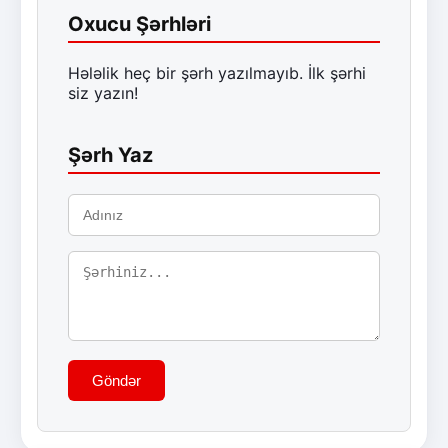
Oxucu Şərhləri
Hələlik heç bir şərh yazılmayıb. İlk şərhi
siz yazın!
Şərh Yaz
Göndər