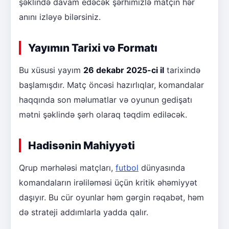
şəklində davam edəcək şərhimizlə matçın hər
anını izləyə bilərsiniz.
Yayımın Tarixi və Formatı
Bu xüsusi yayım
26 dekabr 2025-ci il
tarixində
başlamışdır. Matç öncəsi hazırlıqlar, komandalar
haqqında son məlumatlar və oyunun gedişatı
mətni şəklində şərh olaraq təqdim ediləcək.
Hadisənin Mahiyyəti
Qrup mərhələsi matçları,
futbol
dünyasında
komandaların irəliləməsi üçün kritik əhəmiyyət
daşıyır. Bu cür oyunlar həm gərgin rəqabət, həm
də strateji addımlarla yadda qalır.