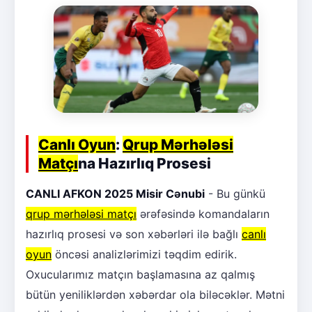
Canlı Oyun
:
Qrup Mərhələsi
Matçı
na Hazırlıq Prosesi
CANLI AFKON 2025 Misir Cənubi
- Bu günkü
qrup mərhələsi matçı
ərəfəsində komandaların
hazırlıq prosesi və son xəbərləri ilə bağlı
canlı
oyun
öncəsi analizlərimizi təqdim edirik.
Oxucularımız matçın başlamasına az qalmış
bütün yeniliklərdən xəbərdar ola biləcəklər. Mətni