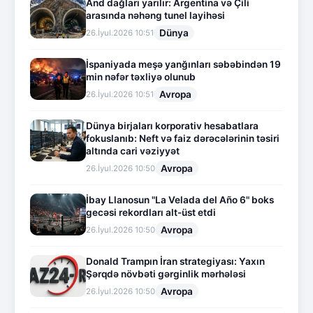
And dağları yarılır: Argentina və Çili
arasında nəhəng tunel layihəsi
Dünya
26.İyul.2026 10:51
İspaniyada meşə yanğınları səbəbindən 19
min nəfər təxliyə olunub
Avropa
26.İyul.2026 10:51
Dünya birjaları korporativ hesabatlara
fokuslanıb: Neft və faiz dərəcələrinin təsiri
altında cari vəziyyət
Avropa
26.İyul.2026 10:50
İbay Llanosun "La Velada del Año 6" boks
gecəsi rekordları alt-üst etdi
Avropa
26.İyul.2026 10:50
Donald Trampın İran strategiyası: Yaxın
Şərqdə növbəti gərginlik mərhələsi
Avropa
26.İyul.2026 10:50