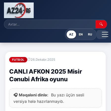
🔍
AZ
EN
RU
26.Dekabr.2025
FUTBOL
CANLI AFKON 2025 Misir
Cənubi Afrika oyunu
🎧 Məqaləni dinlə:
Bu yazı üçün səsli
versiya hələ hazırlanmayıb.