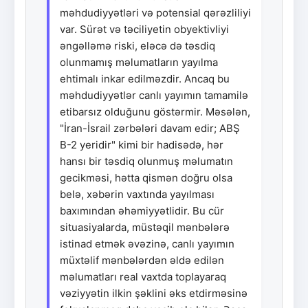
məhdudiyyətləri və potensial qərəzliliyi
var. Sürət və təciliyetin obyektivliyi
əngəlləmə riski, eləcə də təsdiq
olunmamış məlumatların yayılma
ehtimalı inkar edilməzdir. Ancaq bu
məhdudiyyətlər canlı yayımın tamamilə
etibarsız olduğunu göstərmir. Məsələn,
"İran-İsrail zərbələri davam edir; ABŞ
B-2 yeridir" kimi bir hadisədə, hər
hansı bir təsdiq olunmuş məlumatın
gecikməsi, hətta qismən doğru olsa
belə, xəbərin vaxtında yayılması
baxımından əhəmiyyətlidir. Bu cür
situasiyalarda, müstəqil mənbələrə
istinad etmək əvəzinə, canlı yayımın
müxtəlif mənbələrdən əldə edilən
məlumatları real vaxtda toplayaraq
vəziyyətin ilkin şəklini əks etdirməsinə