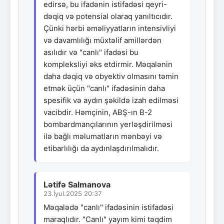
edirsə, bu ifadənin istifadəsi qeyri-
dəqiq və potensial olaraq yanıltıcıdır.
Çünki hərbi əməliyyatların intensivliyi
və davamlılığı müxtəlif amillərdən
asılıdır və "canlı" ifadəsi bu
kompleksliyi əks etdirmir. Məqalənin
daha dəqiq və obyektiv olmasını təmin
etmək üçün "canlı" ifadəsinin daha
spesifik və aydın şəkildə izah edilməsi
vacibdir. Həmçinin, ABŞ-ın B-2
bombardmançılarının yerləşdirilməsi
ilə bağlı məlumatların mənbəyi və
etibarlılığı da aydınlaşdırılmalıdır.
Lətifə Salmanova
23.İyul.2025 20:37
Məqalədə "canlı" ifadəsinin istifadəsi
maraqlıdır. "Canlı" yayım kimi təqdim