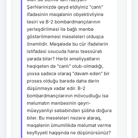
Şərhlərinizdə qeyd etdiyiniz "canlı"
ifadəsinin məqalənin obyektivliyinə
təsiri və B-2 bombardmançılarının
yerləşdirilməsi ilə bağlı mənbə
göstərilməməsi məsələləri olduqca
önəmlidir. Məqalədə bu cür ifadələrin
istifadəsi oxucuda hansı təəssüratı
yarada bilər? Hərbi əməliyyatların
həqiqətən də "canlı" olub-olmadığı,
yoxsa sadəcə olaraq "davam edən" bir
proses olduğu barədə daha dərin
düşünməyə vadar edir. B-2
bombardmançılarının mövcudluğu isə
məlumatın mənbəsinin qeyri-
müəyyənliyi səbəbindən şübhə doğura
bilər. Bu məsələləri nəzərə alaraq,
məqalənin ümumilikdə məlumat vermə
keyfiyyəti haqqında nə düşünürsünüz?