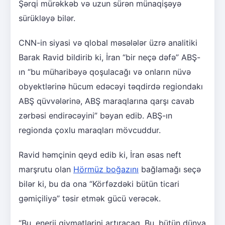
Şərqi mürəkkəb və uzun sürən münaqişəyə
sürükləyə bilər.
CNN-in siyasi və qlobal məsələlər üzrə analitiki
Barak Ravid bildirib ki, İran “bir neçə dəfə” ABŞ-
ın “bu müharibəyə qoşulacağı və onların nüvə
obyektlərinə hücum edəcəyi təqdirdə regiondakı
ABŞ qüvvələrinə, ABŞ maraqlarına qarşı cavab
zərbəsi endirəcəyini” bəyan edib. ABŞ-ın
regionda çoxlu maraqları mövcuddur.
Ravid həmçinin qeyd edib ki, İran əsas neft
marşrutu olan
Hörmüz boğazını
bağlamağı seçə
bilər ki, bu da ona “Körfəzdəki bütün ticari
gəmiçiliyə” təsir etmək gücü verəcək.
“Bu, enerji qiymətlərini artıracaq. Bu, bütün dünya