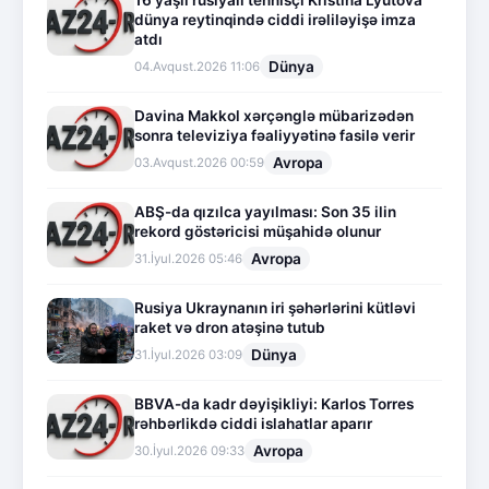
16 yaşlı rusiyalı tennisçi Kristina Lyutova
dünya reytinqində ciddi irəliləyişə imza
atdı
Dünya
04.Avqust.2026 11:06
Davina Makkol xərçənglə mübarizədən
sonra televiziya fəaliyyətinə fasilə verir
Avropa
03.Avqust.2026 00:59
ABŞ-da qızılca yayılması: Son 35 ilin
rekord göstəricisi müşahidə olunur
Avropa
31.İyul.2026 05:46
Rusiya Ukraynanın iri şəhərlərini kütləvi
raket və dron atəşinə tutub
Dünya
31.İyul.2026 03:09
BBVA-da kadr dəyişikliyi: Karlos Torres
rəhbərlikdə ciddi islahatlar aparır
Avropa
30.İyul.2026 09:33