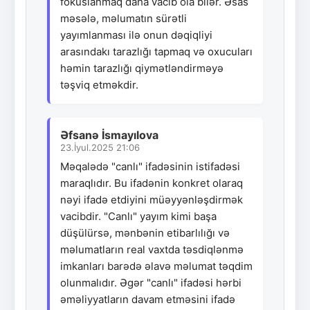
fokuslanmaq daha vacib ola bilər. Əsas
məsələ, məlumatın sürətli
yayımlanması ilə onun dəqiqliyi
arasındakı tarazlığı tapmaq və oxucuları
həmin tarazlığı qiymətləndirməyə
təşviq etməkdir.
Əfsanə İsmayılova
23.İyul.2025 21:06
Məqalədə "canlı" ifadəsinin istifadəsi
maraqlıdır. Bu ifadənin konkret olaraq
nəyi ifadə etdiyini müəyyənləşdirmək
vacibdir. "Canlı" yayım kimi başa
düşülürsə, mənbənin etibarlılığı və
məlumatların real vaxtda təsdiqlənmə
imkanları barədə əlavə məlumat təqdim
olunmalıdır. Əgər "canlı" ifadəsi hərbi
əməliyyatların davam etməsini ifadə