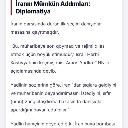
İranın Mümkün Addımları:
Diplomatiya
İranın qarşısında duran ilk seçim danışıqlar
masasına qayıtmaqdır.
“Bu, müharibəyə son qoymaq və rejimi xilas
etmək üçün böyük stimuldur,” İsrail Hərbi
Kəşfiyyatının keçmiş rəisi Amos Yadlin CNN-ə
açıqlamasında deyib.
Yadlinin sözlərinə görə, İran “danışıqlara gəldiyini
və müharibənin dayandırılmasını istədiyini, sıfır
(uran) zənginləşdirmə bazasında danışıqlar
apardığını bəyan edə bilər.”
Yadlin həmçinin qeyd edib ki, İran nüvə bombası