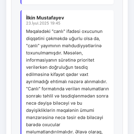
İlkin Mustafayev
23.İyul.2025 19:45
Məqalədəki "canlı" ifadəsi oxucunun
diqqətini çəkməkdə uğurlu olsa da,
"canlı" yayımının məhdudiyyətlərinə
toxunulmamışdır. Məsələn,
informasiyanın sürətinə prioritet
verilərkən doğruluğun təsdiq
edilməsinə kifayət qədər vaxt
ayrılmadığı ehtimalı nəzərə alınmalıdır.
"Canlı" formatında verilən məlumatların
sonrakı təhlil və təsdiqlənmədən sonra
necə dəyişə biləcəyi və bu
dəyişikliklərin məqalənin ümumi
mənzərəsinə necə təsir edə biləcəyi
barədə oxucular
məlumatlandırılmalıdır. Əlavə olaraq,