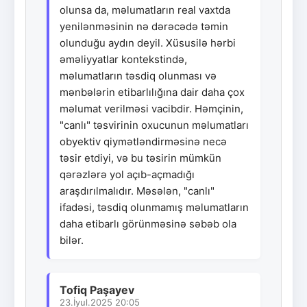
olunsa da, məlumatların real vaxtda
yenilənməsinin nə dərəcədə təmin
olunduğu aydın deyil. Xüsusilə hərbi
əməliyyatlar kontekstində,
məlumatların təsdiq olunması və
mənbələrin etibarlılığına dair daha çox
məlumat verilməsi vacibdir. Həmçinin,
"canlı" təsvirinin oxucunun məlumatları
obyektiv qiymətləndirməsinə necə
təsir etdiyi, və bu təsirin mümkün
qərəzlərə yol açıb-açmadığı
araşdırılmalıdır. Məsələn, "canlı"
ifadəsi, təsdiq olunmamış məlumatların
daha etibarlı görünməsinə səbəb ola
bilər.
Tofiq Paşayev
23.İyul.2025 20:05