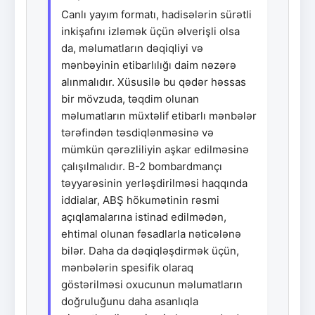
Canlı yayım formatı, hadisələrin sürətli
inkişafını izləmək üçün əlverişli olsa
da, məlumatların dəqiqliyi və
mənbəyinin etibarlılığı daim nəzərə
alınmalıdır. Xüsusilə bu qədər həssas
bir mövzuda, təqdim olunan
məlumatların müxtəlif etibarlı mənbələr
tərəfindən təsdiqlənməsinə və
mümkün qərəzliliyin aşkar edilməsinə
çalışılmalıdır. B-2 bombardmançı
təyyarəsinin yerləşdirilməsi haqqında
iddialar, ABŞ hökumətinin rəsmi
açıqlamalarına istinad edilmədən,
ehtimal olunan fəsadlarla nəticələnə
bilər. Daha da dəqiqləşdirmək üçün,
mənbələrin spesifik olaraq
göstərilməsi oxucunun məlumatların
doğruluğunu daha asanlıqla