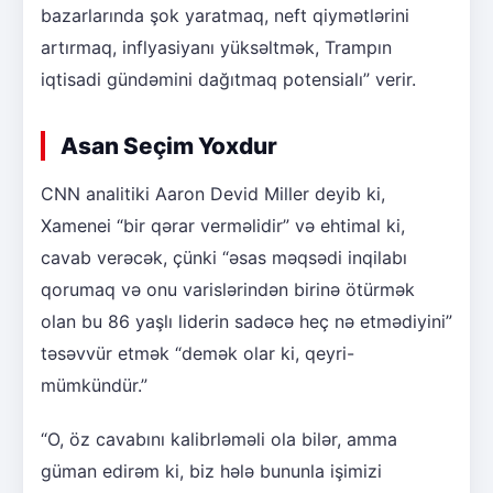
bazarlarında şok yaratmaq, neft qiymətlərini
artırmaq, inflyasiyanı yüksəltmək, Trampın
iqtisadi gündəmini dağıtmaq potensialı” verir.
Asan Seçim Yoxdur
CNN analitiki Aaron Devid Miller deyib ki,
Xamenei “bir qərar verməlidir” və ehtimal ki,
cavab verəcək, çünki “əsas məqsədi inqilabı
qorumaq və onu varislərindən birinə ötürmək
olan bu 86 yaşlı liderin sadəcə heç nə etmədiyini”
təsəvvür etmək “demək olar ki, qeyri-
mümkündür.”
“O, öz cavabını kalibrləməli ola bilər, amma
güman edirəm ki, biz hələ bununla işimizi