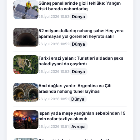
Günəş panellərində gizli təhlükə: Yanğın
riski barədə xəbərdarlıq
Dünya
26.İyul.2026 10:52
52 milyon dollarlıq nəhəng səhv: Heç yerə
aparmayan yol görənləri heyrətə salır
Dünya
26.İyul.2026 10:52
Tarixi ərazi yalanı: Turistləri aldadan şəxs
bələdiyyəni də çaşdırdı
Dünya
26.İyul.2026 10:52
And dağları yarılır: Argentina və Çili
arasında nəhəng tunel layihəsi
Dünya
26.İyul.2026 10:51
İspaniyada meşə yanğınları səbəbindən 19
min nəfər təxliyə olunub
Avropa
26.İyul.2026 10:51