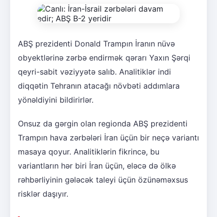
ABŞ prezidenti Donald Trampın İranın nüvə
obyektlərinə zərbə endirmək qərarı Yaxın Şərqi
qeyri-sabit vəziyyətə salıb. Analitiklər indi
diqqətin Tehranın atacağı növbəti addımlara
yönəldiyini bildirirlər.
Onsuz da gərgin olan regionda ABŞ prezidenti
Trampın hava zərbələri İran üçün bir neçə variantı
masaya qoyur. Analitiklərin fikrincə, bu
variantların hər biri İran üçün, eləcə də ölkə
rəhbərliyinin gələcək taleyi üçün özünəməxsus
risklər daşıyır.