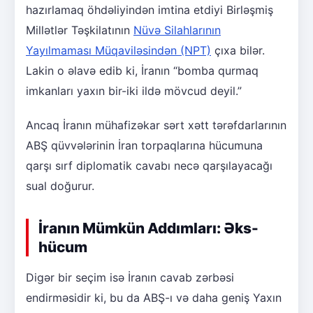
hazırlamaq öhdəliyindən imtina etdiyi Birləşmiş
Millətlər Təşkilatının
Nüvə Silahlarının
Yayılmaması Müqaviləsindən (NPT)
çıxa bilər.
Lakin o əlavə edib ki, İranın “bomba qurmaq
imkanları yaxın bir-iki ildə mövcud deyil.”
Ancaq İranın mühafizəkar sərt xətt tərəfdarlarının
ABŞ qüvvələrinin İran torpaqlarına hücumuna
qarşı sırf diplomatik cavabı necə qarşılayacağı
sual doğurur.
İranın Mümkün Addımları: Əks-
hücum
Digər bir seçim isə İranın cavab zərbəsi
endirməsidir ki, bu da ABŞ-ı və daha geniş Yaxın