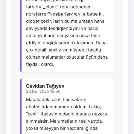
target="_blank" rel="noopener
noreferrer">xəbərlər</a>, əlbəttə ki,
diqqət çəkir, lakin bu məlumatın hansı
səviyyədə təsdiqləndiyini və hərbi
əməliyyatların miqyasına necə təsir
etdiyini dəqiqləşdirmək lazımdır. Daha
çox detallı analiz və müstəqil təsdiq
olunan məlumatlar oxucular üçün daha
faydalı olardı.
Cavidan Tağıyev
23.İyul.2025 18:50
Məqalədəki canlı hadisələrin
əhatəsindən məmnun oldum. Lakin,
"canlı" ifadəsinin dəqiq mənası nəzərə
alınmalıdır. Məlumatların real vaxtda,
yoxsa müəyyən bir vaxt aralığında