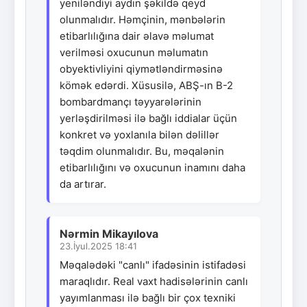
yeniləndiyi aydın şəkildə qeyd
olunmalıdır. Həmçinin, mənbələrin
etibarlılığına dair əlavə məlumat
verilməsi oxucunun məlumatın
obyektivliyini qiymətləndirməsinə
kömək edərdi. Xüsusilə, ABŞ-ın B-2
bombardmançı təyyarələrinin
yerləşdirilməsi ilə bağlı iddialar üçün
konkret və yoxlanıla bilən dəlillər
təqdim olunmalıdır. Bu, məqalənin
etibarlılığını və oxucunun inamını daha
da artırar.
Nərmin Mikayılova
23.İyul.2025 18:41
Məqalədəki "canlı" ifadəsinin istifadəsi
maraqlıdır. Real vaxt hadisələrinin canlı
yayımlanması ilə bağlı bir çox texniki