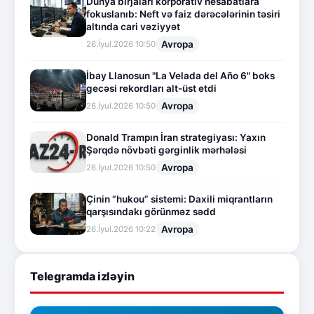
Dünya birjaları korporativ hesabatlara
fokuslanıb: Neft və faiz dərəcələrinin təsiri
altında cari vəziyyət
Avropa
26.İyul.2026 10:50
İbay Llanosun "La Velada del Año 6" boks
gecəsi rekordları alt-üst etdi
Avropa
26.İyul.2026 10:50
Donald Trampın İran strategiyası: Yaxın
Şərqdə növbəti gərginlik mərhələsi
Avropa
26.İyul.2026 10:50
Çinin “hukou” sistemi: Daxili miqrantların
qarşısındakı görünməz sədd
Avropa
26.İyul.2026 10:22
Telegramda izləyin