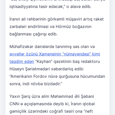
iqtisadiyyatına təsir edəcək,” o əlavə edib.
İranın ali rəhbərinin görkəmli müşaviri artıq raket
zərbələri endirilməsi və Hörmüz boğazının
bağlanması çağırışı edib.
Mühafizəkar dairələrdə tanınmış səs olan və
əvvəllər özünü Xameneinin “nümayəndəsi” kimi
təqdim edən
“Kayhan” qəzetinin baş redaktoru
Hüseyn Şəriətmədari xəbərdarlıq edib:
“Amerikanın Fordov nüvə qurğusuna hücumundan
sonra, indi növbə bizdədir.”
Yaxın Şərq üzrə alim Məhəmməd Əli Şəbani
CNN-ə açıqlamasında deyib ki, İranın qlobal
gəmiçilik üzərindəki coğrafi təsiri ona “neft