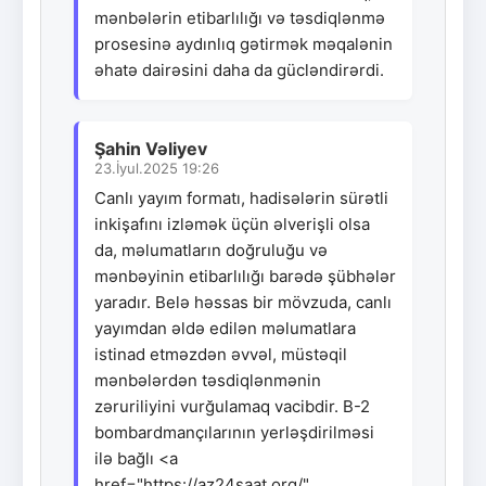
mənbələrin etibarlılığı və təsdiqlənmə
prosesinə aydınlıq gətirmək məqalənin
əhatə dairəsini daha da gücləndirərdi.
Şahin Vəliyev
23.İyul.2025 19:26
Canlı yayım formatı, hadisələrin sürətli
inkişafını izləmək üçün əlverişli olsa
da, məlumatların doğruluğu və
mənbəyinin etibarlılığı barədə şübhələr
yaradır. Belə həssas bir mövzuda, canlı
yayımdan əldə edilən məlumatlara
istinad etməzdən əvvəl, müstəqil
mənbələrdən təsdiqlənmənin
zəruriliyini vurğulamaq vacibdir. B-2
bombardmançılarının yerləşdirilməsi
ilə bağlı <a
href="https://az24saat.org/"