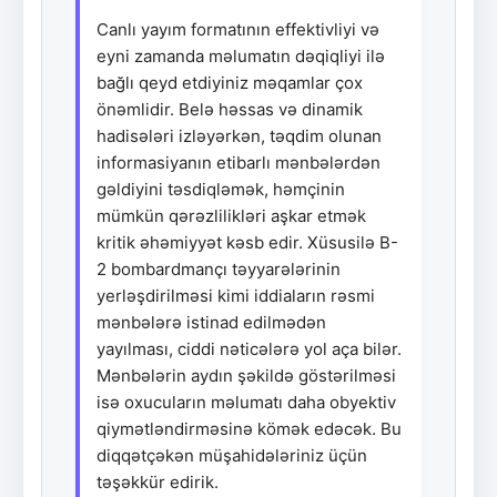
Canlı yayım formatının effektivliyi və
eyni zamanda məlumatın dəqiqliyi ilə
bağlı qeyd etdiyiniz məqamlar çox
önəmlidir. Belə həssas və dinamik
hadisələri izləyərkən, təqdim olunan
informasiyanın etibarlı mənbələrdən
gəldiyini təsdiqləmək, həmçinin
mümkün qərəzlilikləri aşkar etmək
kritik əhəmiyyət kəsb edir. Xüsusilə B-
2 bombardmançı təyyarələrinin
yerləşdirilməsi kimi iddiaların rəsmi
mənbələrə istinad edilmədən
yayılması, ciddi nəticələrə yol aça bilər.
Mənbələrin aydın şəkildə göstərilməsi
isə oxucuların məlumatı daha obyektiv
qiymətləndirməsinə kömək edəcək. Bu
diqqətçəkən müşahidələriniz üçün
təşəkkür edirik.