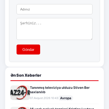
Göndər
Ən Son Xəbərlər
Tanınmış televiziya ulduzu Stiven Ber
saxlanılıb
Avropa
07.Avqust.2026 10:43