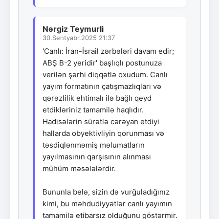
Nərgiz Teymurli
30.Sentyabr.2025 21:37
'Canlı: İran-İsrail zərbələri davam edir;
ABŞ B-2 yeridir' başlıqlı postunuza
verilən şərhi diqqətlə oxudum. Canlı
yayım formatının çatışmazlıqları və
qərəzlilik ehtimalı ilə bağlı qeyd
etdikləriniz tamamilə haqlıdır.
Hadisələrin sürətlə cərəyan etdiyi
hallarda obyektivliyin qorunması və
təsdiqlənməmiş məlumatların
yayılmasının qarşısının alınması
mühüm məsələlərdir.
Bununla belə, sizin də vurğuladığınız
kimi, bu məhdudiyyətlər canlı yayımın
tamamilə etibarsız olduğunu göstərmir.