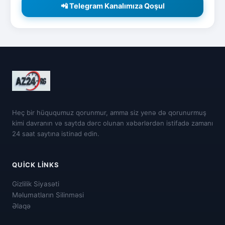
📲 Telegram Kanalımıza Qoşul
Heç bir hüququmuz qorunmur, amma siz yenə də qorunurmuş
kimi davranın və saytda dərc olunan xəbərlərdən istifadə zamanı
24 saat saytına istinad edin.
QUICK LINKS
Gizlilik Siyasəti
Məlumatların Silinməsi
Əlaqə