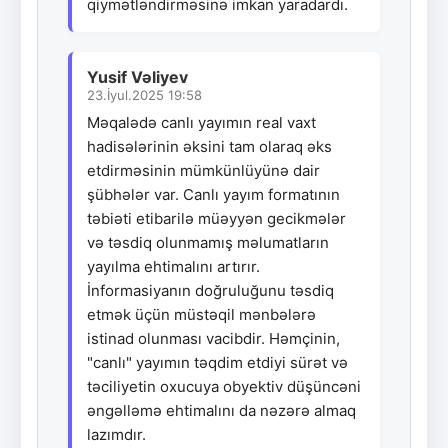
qiymətləndirməsinə imkan yaradardı.
Yusif Vəliyev
23.İyul.2025 19:58
Məqalədə canlı yayımın real vaxt
hadisələrinin əksini tam olaraq əks
etdirməsinin mümkünlüyünə dair
şübhələr var. Canlı yayım formatının
təbiəti etibarilə müəyyən gecikmələr
və təsdiq olunmamış məlumatların
yayılma ehtimalını artırır.
İnformasiyanın doğruluğunu təsdiq
etmək üçün müstəqil mənbələrə
istinad olunması vacibdir. Həmçinin,
"canlı" yayımın təqdim etdiyi sürət və
təciliyetin oxucuya obyektiv düşüncəni
əngəlləmə ehtimalını da nəzərə almaq
lazımdır.