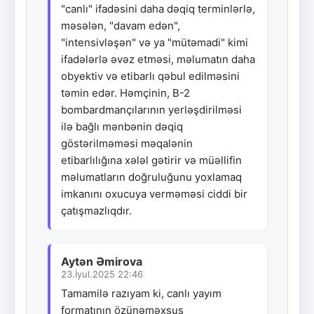
"canlı" ifadəsini daha dəqiq terminlərlə,
məsələn, "davam edən",
"intensivləşən" və ya "mütəmadi" kimi
ifadələrlə əvəz etməsi, məlumatın daha
obyektiv və etibarlı qəbul edilməsini
təmin edər. Həmçinin, B-2
bombardmançılarının yerləşdirilməsi
ilə bağlı mənbənin dəqiq
göstərilməməsi məqalənin
etibarlılığına xələl gətirir və müəllifin
məlumatların doğruluğunu yoxlamaq
imkanını oxucuya verməməsi ciddi bir
çatışmazlıqdır.
Aytən Əmirova
23.İyul.2025 22:46
Tamamilə razıyam ki, canlı yayım
formatının özünəməxsus