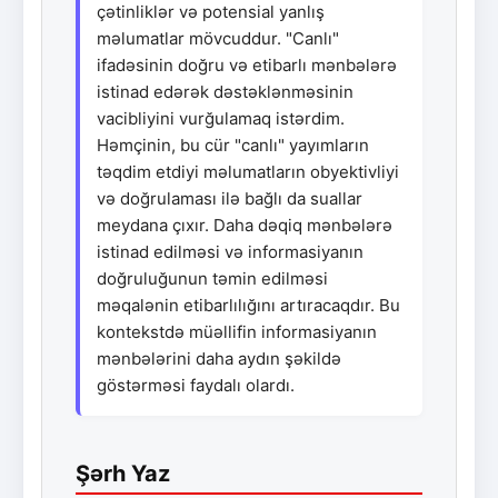
çətinliklər və potensial yanlış
məlumatlar mövcuddur. "Canlı"
ifadəsinin doğru və etibarlı mənbələrə
istinad edərək dəstəklənməsinin
vacibliyini vurğulamaq istərdim.
Həmçinin, bu cür "canlı" yayımların
təqdim etdiyi məlumatların obyektivliyi
və doğrulaması ilə bağlı da suallar
meydana çıxır. Daha dəqiq mənbələrə
istinad edilməsi və informasiyanın
doğruluğunun təmin edilməsi
məqalənin etibarlılığını artıracaqdır. Bu
kontekstdə müəllifin informasiyanın
mənbələrini daha aydın şəkildə
göstərməsi faydalı olardı.
Şərh Yaz