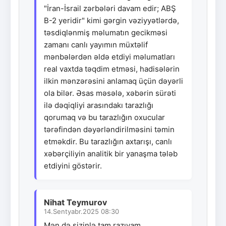
"İran-İsrail zərbələri davam edir; ABŞ
B-2 yeridir" kimi gərgin vəziyyətlərdə,
təsdiqlənmiş məlumatın gecikməsi
zamanı canlı yayımın müxtəlif
mənbələrdən əldə etdiyi məlumatları
real vaxtda təqdim etməsi, hadisələrin
ilkin mənzərəsini anlamaq üçün dəyərli
ola bilər. Əsas məsələ, xəbərin sürəti
ilə dəqiqliyi arasındakı tarazlığı
qorumaq və bu tarazlığın oxucular
tərəfindən dəyərləndirilməsini təmin
etməkdir. Bu tarazlığın axtarışı, canlı
xəbərçiliyin analitik bir yanaşma tələb
etdiyini göstərir.
Nihat Teymurov
14.Sentyabr.2025 08:30
Mən də sizinlə tam razıyam.