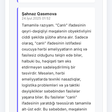
Şahnaz Qasımova
24.İyul.2025 01:52
Tamamilə razıyam. "Canlı" ifadəsinin
qeyri-dəqiqliyi məqalənin obyektivliyini
ciddi şəkildə şübhə altına alır. Sadəcə
olaraq, "canlı" ifadəsinin istifadəsi
oxucuya hərbi əməliyyatların anlıq və
fasiləsiz olduğunu təlqin edə bilər,
halbuki bu, həqiqəti tam əks
etdirməyən sadələşdirilmiş bir
təsvirdir. Məsələn, hərbi
əməliyyatlarda texniki nasazlıqlar,
logistika problemləri və ya taktiki
dəyişikliklər səbəbindən fasilələr
yaşana bilər. Bu fasilələr "canlı"
ifadəsinin yaratdığı təəssüratı tamamilə
alt-üst edir. Bu səbəbdən, məqalənin