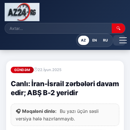
🔍
AZ
EN
RU
22.İyun.2025
GÜNDƏM
Canlı: İran-İsrail zərbələri davam
edir; ABŞ B-2 yeridir
🎧 Məqaləni dinlə:
Bu yazı üçün səsli
versiya hələ hazırlanmayıb.