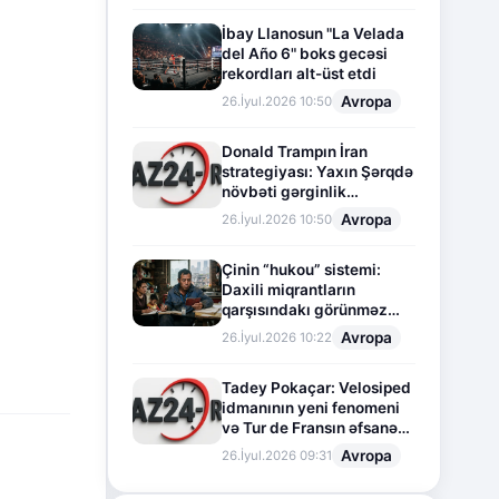
İbay Llanosun "La Velada
del Año 6" boks gecəsi
rekordları alt-üst etdi
Avropa
26.İyul.2026 10:50
Donald Trampın İran
u
strategiyası: Yaxın Şərqdə
növbəti gərginlik
mərhələsi
Avropa
26.İyul.2026 10:50
Çinin “hukou” sistemi:
Daxili miqrantların
qarşısındakı görünməz
sədd
Avropa
26.İyul.2026 10:22
Tadey Pokaçar: Velosiped
idmanının yeni fenomeni
və Tur de Fransın əfsanəvi
səhifəsi
Avropa
26.İyul.2026 09:31