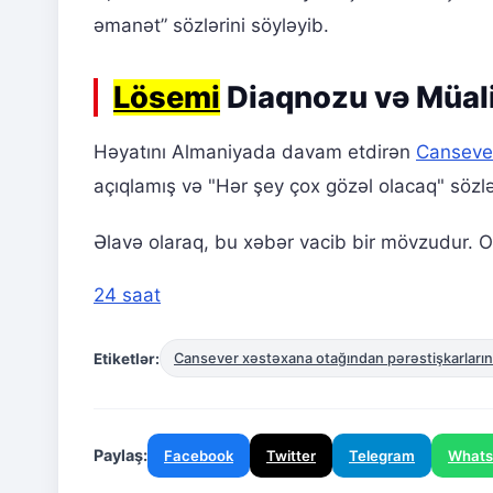
əmanət” sözlərini söyləyib.
Lösemi
Diaqnozu və Müali
Həyatını Almaniyada davam etdirən
Canseve
açıqlamış və "Hər şey çox gözəl olacaq" sözlə
Əlavə olaraq, bu xəbər vacib bir mövzudur. Ox
24 saat
Etiketlər:
Cansever xəstəxana otağından pərəstişkarların
Paylaş:
Facebook
Twitter
Telegram
What