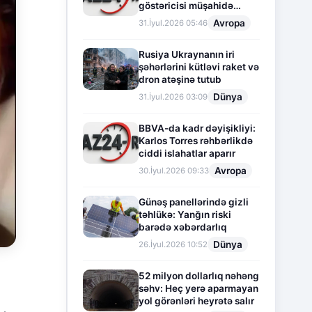
göstəricisi müşahidə
olunur
Avropa
31.İyul.2026 05:46
Rusiya Ukraynanın iri
şəhərlərini kütləvi raket və
dron atəşinə tutub
Dünya
31.İyul.2026 03:09
BBVA-da kadr dəyişikliyi:
Karlos Torres rəhbərlikdə
ciddi islahatlar aparır
Avropa
30.İyul.2026 09:33
Günəş panellərində gizli
təhlükə: Yanğın riski
barədə xəbərdarlıq
Dünya
26.İyul.2026 10:52
52 milyon dollarlıq nəhəng
səhv: Heç yerə aparmayan
yol görənləri heyrətə salır