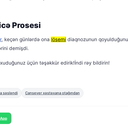
cə Prosesi
r
, keçən günlərdə ona
lösemi
diaqnozunun qoyulduğun
rini demişdi.
uduğunuz üçün təşəkkür edirik!İndi rəy bildirin!
a səsləndi
Cansever xəstəxana otağından
sApp