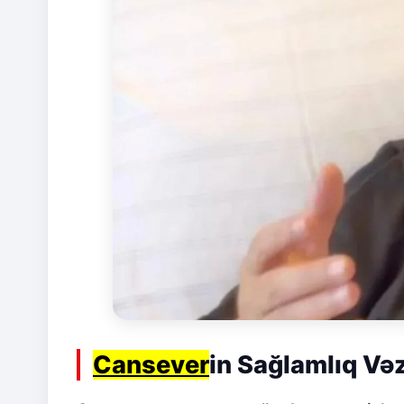
Cansever
in Sağlamlıq Və