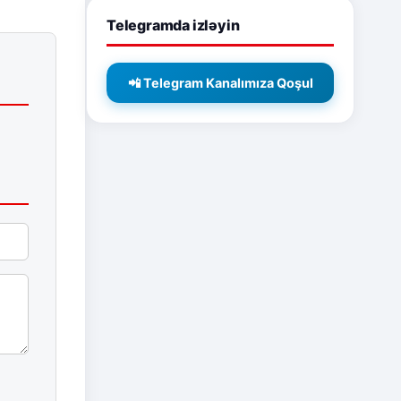
Telegramda izləyin
📲 Telegram Kanalımıza Qoşul