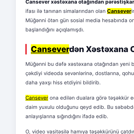
Cansever xəstəxana otağından pərəstişkar
ifası ilə tanınan simalarından olan
Cansever
i
Müğənni ötən gün sosial media hesabında 
başlandığını açıqlamışdı.
Cansever
dən Xəstəxana O
Müğənni bu dəfə xəstəxana otağından yeni bi
çəkdiyi videoda sevənlərinə, dostlarına, qoh
daha yaxşı hiss etdiyini bildirib.
Cansever
ona edilən dualara görə təşəkkür ed
daim yuxulu olduğunu qeyd edib. Bu səbəbdən
anlayışlarına sığındığını ifadə edib.
O, video vasitəsilə hamıya təşəkkürünü çatdır