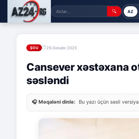
🔍
AZ
29.Dekabr.2025
ŞOU
Cansever xəstəxana ot
səsləndi
🎧 Məqaləni dinlə:
Bu yazı üçün səsli versiya