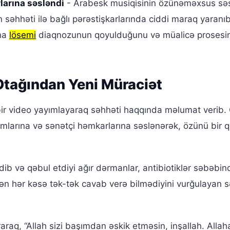
larına səsləndi
- Arabesk musiqisinin özünəməxsus səs
n səhhəti ilə bağlı pərəstişkarlarında ciddi maraq yaranıb
ona
lösemi
diaqnozunun qoyulduğunu və müalicə prosesi
tağından Yeni Müraciət
r video yayımlayaraq səhhəti haqqında məlumat verib. 
umlarına və sənətçi həmkarlarına səslənərək, özünü bir 
ib və qəbul etdiyi ağır dərmanlar, antibiotiklər səbəbi
 hər kəsə tək-tək cavab verə bilmədiyini vurğulayan s
araq, “Allah sizi başımdan əskik etməsin, inşallah. Allah