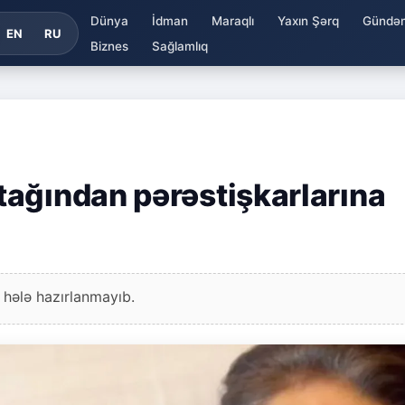
Dünya
İdman
Maraqlı
Yaxın Şərq
Gündə
EN
RU
Biznes
Sağlamlıq
ağından pərəstişkarlarına
 hələ hazırlanmayıb.