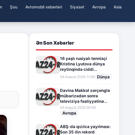
m
Şou
Avtomobil xəbərləri
Siyasət
Avropa
Asia
Ən Son Xəbərlər
16 yaşlı rusiyalı tennisçi
Kristina Lyutova dünya
reytinqində ciddi
irəliləyişə imza atdı
Dünya
04.Avqust.2026 11:06
Davina Makkol xərçənglə
mübarizədən sonra
televiziya fəaliyyətinə
fasilə verir
03.Avqust.2026 00:59
Avropa
ABŞ-da qızılca yayılması:
Son 35 ilin rekord