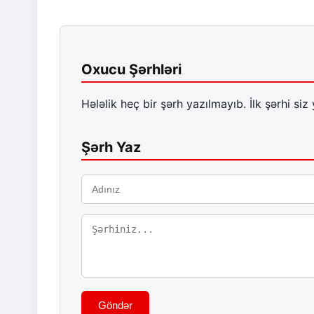
Oxucu Şərhləri
Hələlik heç bir şərh yazılmayıb. İlk şərhi siz 
Şərh Yaz
Göndər