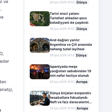
i və
Dünya
26.İyul.2026 10:52
.
Tarixi ərazi yalanı:
nə
Turistləri aldadan şəxs
bələdiyyəni də çaşdırdı
Dünya
26.İyul.2026 10:52
And dağları yarılır:
Argentina və Çili arasında
nəhəng tunel layihəsi
O,
Dünya
26.İyul.2026 10:51
qədər
İspaniyada meşə
yanğınları səbəbindən 19
min nəfər təxliyə olunub
ndən
Avropa
26.İyul.2026 10:51
ənətçi,
Dünya birjaları korporativ
hesabatlara fokuslanıb:
Neft və faiz dərəcələrinin
təsiri altında cari vəziyyət
Avropa
26.İyul.2026 10:50
a