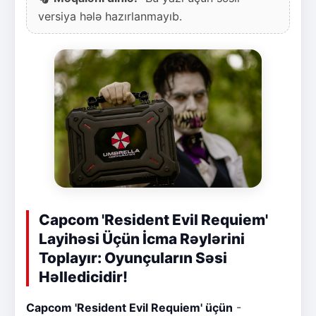
versiya hələ hazırlanmayıb.
Capcom 'Resident Evil Requiem'
Layihəsi Üçün İcma Rəylərini
Toplayır: Oyunçuların Səsi
Həlledicidir!
Capcom 'Resident Evil Requiem' üçün
-