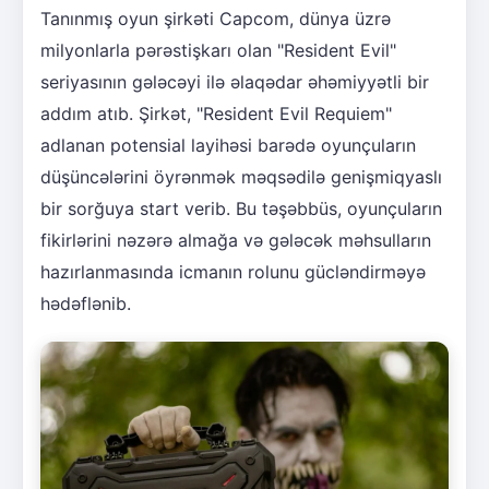
Tanınmış oyun şirkəti Capcom, dünya üzrə
milyonlarla pərəstişkarı olan "Resident Evil"
seriyasının gələcəyi ilə əlaqədar əhəmiyyətli bir
addım atıb. Şirkət, "Resident Evil Requiem"
adlanan potensial layihəsi barədə oyunçuların
düşüncələrini öyrənmək məqsədilə genişmiqyaslı
bir sorğuya start verib. Bu təşəbbüs, oyunçuların
fikirlərini nəzərə almağa və gələcək məhsulların
hazırlanmasında icmanın rolunu gücləndirməyə
hədəflənib.