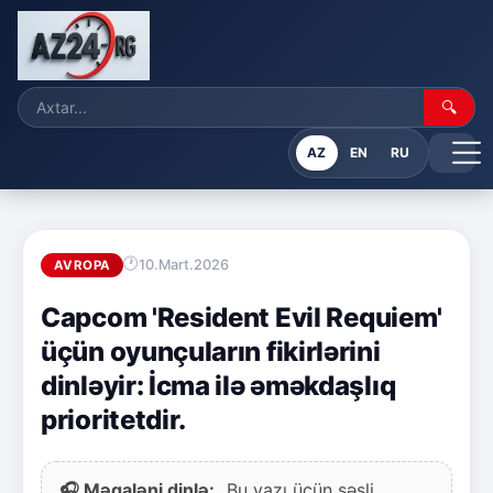
🔍
AZ
EN
RU
10.Mart.2026
AVROPA
Capcom 'Resident Evil Requiem'
üçün oyunçuların fikirlərini
dinləyir: İcma ilə əməkdaşlıq
prioritetdir.
🎧 Məqaləni dinlə:
Bu yazı üçün səsli