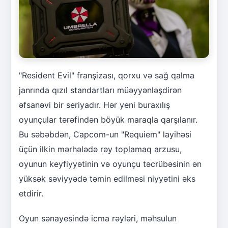
"Resident Evil" franşizası, qorxu və sağ qalma
janrında qızıl standartları müəyyənləşdirən
əfsanəvi bir seriyadır. Hər yeni buraxılış
oyunçular tərəfindən böyük maraqla qarşılanır.
Bu səbəbdən, Capcom-un "Requiem" layihəsi
üçün ilkin mərhələdə rəy toplamaq arzusu,
oyunun keyfiyyətinin və oyunçu təcrübəsinin ən
yüksək səviyyədə təmin edilməsi niyyətini əks
etdirir.
Oyun sənayesində icma rəyləri, məhsulun