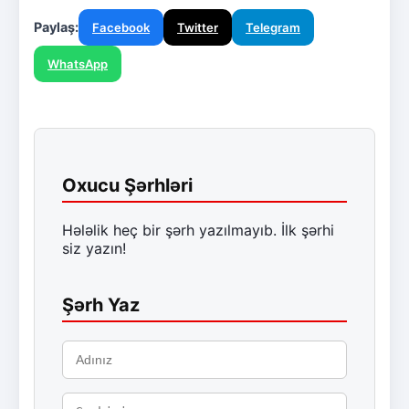
Paylaş:
Facebook
Twitter
Telegram
WhatsApp
Oxucu Şərhləri
Hələlik heç bir şərh yazılmayıb. İlk şərhi
siz yazın!
Şərh Yaz