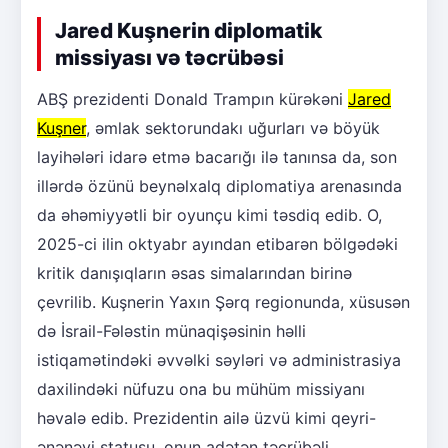
Jared Kuşnerin diplomatik
missiyası və təcrübəsi
ABŞ prezidenti Donald Trampın kürəkəni
Jared
Kuşner
, əmlak sektorundakı uğurları və böyük
layihələri idarə etmə bacarığı ilə tanınsa da, son
illərdə özünü beynəlxalq diplomatiya arenasında
da əhəmiyyətli bir oyunçu kimi təsdiq edib. O,
2025-ci ilin oktyabr ayından etibarən bölgədəki
kritik danışıqların əsas simalarından birinə
çevrilib. Kuşnerin Yaxın Şərq regionunda, xüsusən
də İsrail-Fələstin münaqişəsinin həlli
istiqamətindəki əvvəlki səyləri və administrasiya
daxilindəki nüfuzu ona bu mühüm missiyanı
həvalə edib. Prezidentin ailə üzvü kimi qeyri-
ənənəvi statusu, onun adətən təcrübəli