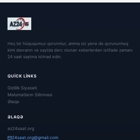
Heç bir hüququmuz qorunmur, amma siz yenə də qorunurmuş
kimi davranın və saytda dərc olunan xəbərlərdən istifadə zamanı
24 saat saytına istinad edin.
QUICK LINKS
Gizlilik Siyasəti
Məlumatların Silinməsi
Əlaqə
ƏLAQƏ
az24saat.org
24saat.org@gmail.com