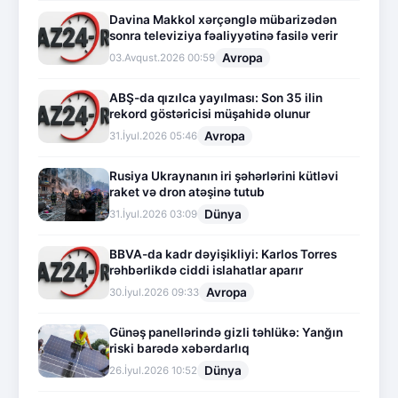
Davina Makkol xərçənglə mübarizədən
sonra televiziya fəaliyyətinə fasilə verir
Avropa
03.Avqust.2026 00:59
ABŞ-da qızılca yayılması: Son 35 ilin
rekord göstəricisi müşahidə olunur
Avropa
31.İyul.2026 05:46
Rusiya Ukraynanın iri şəhərlərini kütləvi
raket və dron atəşinə tutub
Dünya
31.İyul.2026 03:09
BBVA-da kadr dəyişikliyi: Karlos Torres
rəhbərlikdə ciddi islahatlar aparır
Avropa
30.İyul.2026 09:33
Günəş panellərində gizli təhlükə: Yanğın
riski barədə xəbərdarlıq
Dünya
26.İyul.2026 10:52