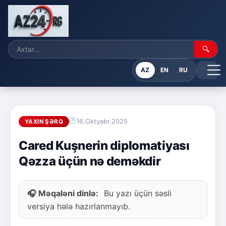
🔍
AZ
EN
RU
16.Oktyabr.2025
YAXIN ŞƏRQ
Cared Kuşnerin diplomatiyası
Qəzza üçün nə deməkdir
🎧 Məqaləni dinlə:
Bu yazı üçün səsli
versiya hələ hazırlanmayıb.