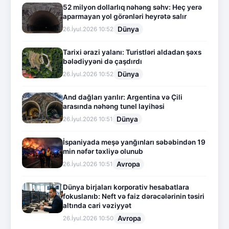
52 milyon dollarlıq nəhəng səhv: Heç yerə
aparmayan yol görənləri heyrətə salır
Dünya
26.İyul.2026 10:52
Tarixi ərazi yalanı: Turistləri aldadan şəxs
bələdiyyəni də çaşdırdı
Dünya
26.İyul.2026 10:52
And dağları yarılır: Argentina və Çili
arasında nəhəng tunel layihəsi
Dünya
26.İyul.2026 10:51
İspaniyada meşə yanğınları səbəbindən 19
min nəfər təxliyə olunub
Avropa
26.İyul.2026 10:51
Dünya birjaları korporativ hesabatlara
fokuslanıb: Neft və faiz dərəcələrinin təsiri
altında cari vəziyyət
Avropa
26.İyul.2026 10:50