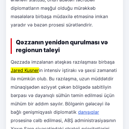
diplomatların məşğul olduğu mürəkkəb
məsələlərə birbaşa müdaxilə etməsinə imkan
yaradır və bəzən prosesi sürətləndirir.
Qəzzanın yenidən qurulması və
regionun taleyi
Qəzzada imzalanan atəşkəs razılaşması birbaşa
Jared Kuşner
in intensiv iştirakı və şəxsi zəmanəti
ilə mümkün olub. Bu razılaşma, uzun müddətdir
münaqişədən əziyyət çəkən bölgədə sabitliyin
bərpası və dayanıqlı sülhün təmin edilməsi üçün
mühüm bir addım sayılır. Bölgənin gələcəyi ilə
bağlı genişmiqyaslı diplomatik
danışıqlar
prosesinə cəlb edilməsi, ABŞ administrasiyasının
Yaxın Şərq siyasətindəki strateji prioritetlərini