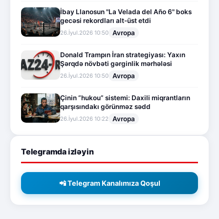
İbay Llanosun "La Velada del Año 6" boks
gecəsi rekordları alt-üst etdi
Avropa
26.İyul.2026 10:50
Donald Trampın İran strategiyası: Yaxın
Şərqdə növbəti gərginlik mərhələsi
Avropa
26.İyul.2026 10:50
Çinin “hukou” sistemi: Daxili miqrantların
qarşısındakı görünməz sədd
Avropa
26.İyul.2026 10:22
Telegramda izləyin
📲 Telegram Kanalımıza Qoşul