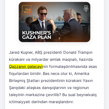
Jared Kuşner, ABŞ prezidenti Donald Trampın
kürəkəni və milyarder əmlak maqnatı, hazırda
Qəzzanın gələcəyi
nin formalaşdırılmasında əsas
fiqurlardan biridir. Bəs necə olur ki, Amerika
Birləşmiş Ştatları prezidentinin kürəkəni Yaxın
Şərqdəki atəşkəs danışıqlarının və regionun
taleyinin mərkəzinə çevrilib? Bu sual beynəlxalq
ictimaiyyəti dərindən maraqlandırır.