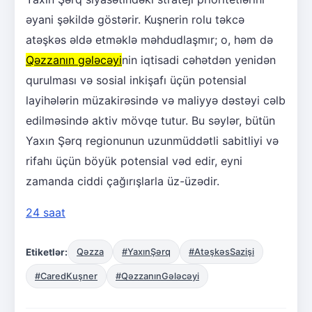
əyani şəkildə göstərir. Kuşnerin rolu təkcə
atəşkəs əldə etməklə məhdudlaşmır; o, həm də
Qəzzanın gələcəyi
nin iqtisadi cəhətdən yenidən
qurulması və sosial inkişafı üçün potensial
layihələrin müzakirəsində və maliyyə dəstəyi cəlb
edilməsində aktiv mövqe tutur. Bu səylər, bütün
Yaxın Şərq regionunun uzunmüddətli sabitliyi və
rifahı üçün böyük potensial vəd edir, eyni
zamanda ciddi çağırışlarla üz-üzədir.
24 saat
Etiketlər:
Qəzza
#YaxınŞərq
#AtəşkəsSazişi
#CaredKuşner
#QəzzanınGələcəyi