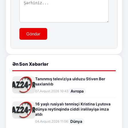
Göndər
Ən Son Xəbərlər
Tanınmış televiziya ulduzu Stiven Ber
saxlanılıb
Avropa
07.Avqust.2026 10:43
16 yaşlı rusiyalı tennisçi Kristina Lyutova
dünya reytinqində ciddi irəliləyişə imza
atdı
Dünya
04.Avqust.2026 11:06