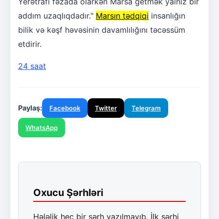
Yerətrafı fəzada olarkən Marsa getmək yalnız bir
addım uzaqlıqdadır."
Marsın tədqiqi
insanlığın
bilik və kəşf həvəsinin davamlılığını təcəssüm
etdirir.
24 saat
Paylaş:
Facebook
Twitter
Telegram
WhatsApp
Oxucu Şərhləri
Hələlik heç bir şərh yazılmayıb. İlk şərhi