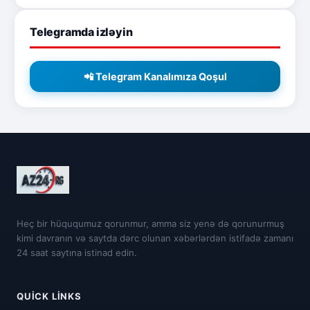
Telegramda izləyin
📲 Telegram Kanalımıza Qoşul
Heç bir hüququmuz qorunmur, amma siz yenə də qorunurmuş
kimi davranın və saytda dərc olunan xəbərlərdən istifadə zamanı
24 saat saytına istinad edin.
QUICK LINKS