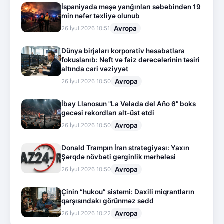
İspaniyada meşə yanğınları səbəbindən 19
min nəfər təxliyə olunub
Avropa
26.İyul.2026 10:51
Dünya birjaları korporativ hesabatlara
fokuslanıb: Neft və faiz dərəcələrinin təsiri
altında cari vəziyyət
Avropa
26.İyul.2026 10:50
İbay Llanosun "La Velada del Año 6" boks
gecəsi rekordları alt-üst etdi
Avropa
26.İyul.2026 10:50
Donald Trampın İran strategiyası: Yaxın
Şərqdə növbəti gərginlik mərhələsi
Avropa
26.İyul.2026 10:50
Çinin “hukou” sistemi: Daxili miqrantların
qarşısındakı görünməz sədd
Avropa
26.İyul.2026 10:22