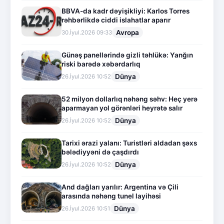
BBVA-da kadr dəyişikliyi: Karlos Torres
rəhbərlikdə ciddi islahatlar aparır
Avropa
30.İyul.2026 09:33
Günəş panellərində gizli təhlükə: Yanğın
riski barədə xəbərdarlıq
Dünya
26.İyul.2026 10:52
52 milyon dollarlıq nəhəng səhv: Heç yerə
aparmayan yol görənləri heyrətə salır
Dünya
26.İyul.2026 10:52
Tarixi ərazi yalanı: Turistləri aldadan şəxs
bələdiyyəni də çaşdırdı
Dünya
26.İyul.2026 10:52
And dağları yarılır: Argentina və Çili
arasında nəhəng tunel layihəsi
Dünya
26.İyul.2026 10:51