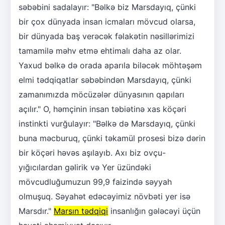
səbəbini sadalayır: "Bəlkə biz Marsdayıq, çünki
bir çox dünyada insan icmaları mövcud olarsa,
bir dünyada baş verəcək fəlakətin nəsillərimizi
tamamilə məhv etmə ehtimalı daha az olar.
Yaxud bəlkə də orada aparıla biləcək möhtəşəm
elmi tədqiqatlar səbəbindən Marsdayıq, çünki
zamanımızda möcüzələr dünyasının qapıları
açılır." O, həmçinin insan təbiətinə xas köçəri
instinkti vurğulayır: "Bəlkə də Marsdayıq, çünki
buna məcburuq, çünki təkamül prosesi bizə dərin
bir köçəri həvəs aşılayıb. Axı biz ovçu-
yığıcılardan gəlirik və Yer üzündəki
mövcudluğumuzun 99,9 faizində səyyah
olmuşuq. Səyahət edəcəyimiz növbəti yer isə
Marsdır."
Marsın tədqiqi
insanlığın gələcəyi üçün