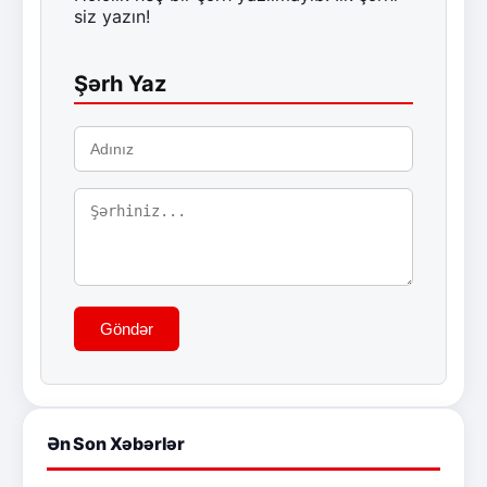
siz yazın!
Şərh Yaz
Göndər
Ən Son Xəbərlər