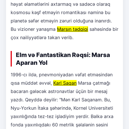
həyat əlamətlərini axtarmaq və sadəcə olaraq
kosmosu kəşf etməyin romantikası naminə bu
planetə səfər etməyin zəruri olduğuna inanırdı.
Bu vizioner yanaşma
Marsın tədqiqi
sahəsində bir
çox nailiyyətlərə təkan verib.
Elm və Fantastikan Rəqsi: Marsa
Aparan Yol
1996-cı ildə, pnevmoniyadan vəfat etməsindən
qısa müddət əvvəl,
Karl Saqan
Marsa çatmağı
bacaran gələcək astronavtlar üçün bir mesaj
yazdı. Qeyddə deyilir: "Mən Karl Saqanam. Bu,
Nyu-Yorkun İtaka şəhərində, Kornel Universiteti
yaxınlığında tez-tez işlədiyim yerdir. Bəlkə arxa
fonda yaxınlıqdakı 60 metrlik şəlalənin səsini