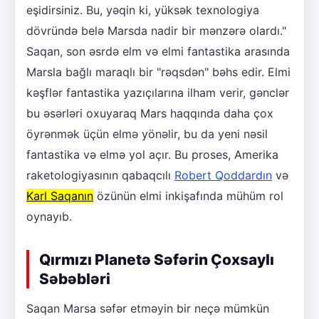
eşidirsiniz. Bu, yəqin ki, yüksək texnologiya
dövründə belə Marsda nadir bir mənzərə olardı."
Saqan, son əsrdə elm və elmi fantastika arasında
Marsla bağlı maraqlı bir "rəqsdən" bəhs edir. Elmi
kəşflər fantastika yazıçılarına ilham verir, gənclər
bu əsərləri oxuyaraq Mars haqqında daha çox
öyrənmək üçün elmə yönəlir, bu da yeni nəsil
fantastika və elmə yol açır. Bu proses, Amerika
raketologiyasının qabaqcılı
Robert Qoddardın
və
Karl Saqanın
özünün elmi inkişafında mühüm rol
oynayıb.
Qırmızı Planetə Səfərin Çoxsaylı
Səbəbləri
Saqan Marsa səfər etməyin bir neçə mümkün