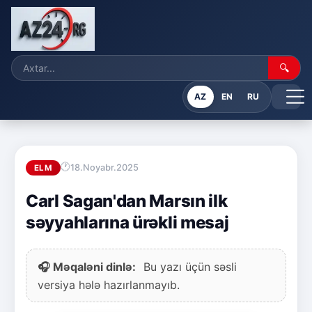
🔍
AZ
EN
RU
18.Noyabr.2025
ELM
Carl Sagan'dan Marsın ilk
səyyahlarına ürəkli mesaj
🎧 Məqaləni dinlə:
Bu yazı üçün səsli
versiya hələ hazırlanmayıb.