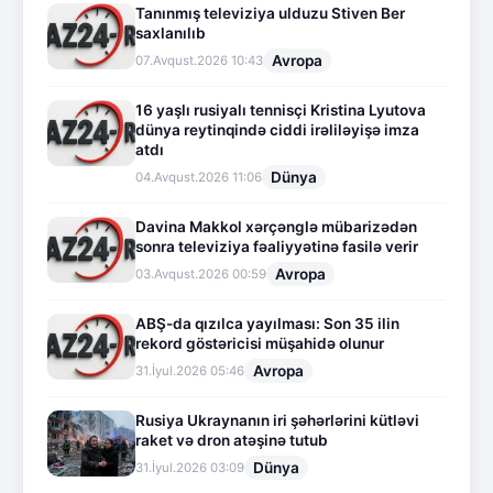
Tanınmış televiziya ulduzu Stiven Ber
saxlanılıb
Avropa
07.Avqust.2026 10:43
16 yaşlı rusiyalı tennisçi Kristina Lyutova
dünya reytinqində ciddi irəliləyişə imza
atdı
Dünya
04.Avqust.2026 11:06
Davina Makkol xərçənglə mübarizədən
sonra televiziya fəaliyyətinə fasilə verir
Avropa
03.Avqust.2026 00:59
ABŞ-da qızılca yayılması: Son 35 ilin
rekord göstəricisi müşahidə olunur
Avropa
31.İyul.2026 05:46
Rusiya Ukraynanın iri şəhərlərini kütləvi
raket və dron atəşinə tutub
Dünya
31.İyul.2026 03:09