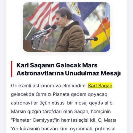
Karl Saqanın Gələcək Mars
Astronavtlarına Unudulmaz Mesajı
Görkəmli astronom və elm xadimi
Karl Saqan
gələcəkdə Qırmızı Planetə qədəm qoyacaq
astronavtlar üçün xüsusi bir mesaj qeydə alıb.
Marsın qızğın tərəfdarı olan Saqan, həmçinin
"Planetar Cəmiyyət"in həmtəsisçisi idi. O, Marsı
Yer kürəsinin bənzəri kimi öyrənmək, potensial