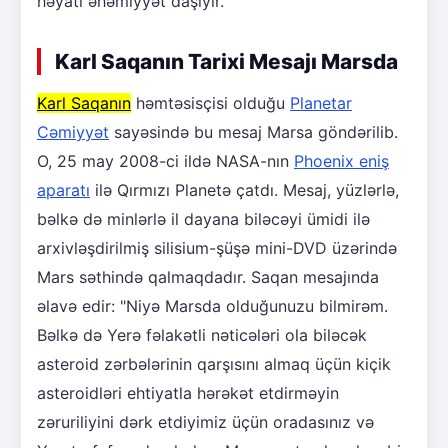
həyati əhəmiyyət daşıyır.
Karl Saqanın Tarixi Mesajı Marsda
Karl Saqanın
həmtəsisçisi olduğu
Planetar
Cəmiyyət
sayəsində bu mesaj Marsa göndərilib.
O, 25 may 2008-ci ildə NASA-nın
Phoenix eniş
aparatı
ilə Qırmızı Planetə çatdı. Mesaj, yüzlərlə,
bəlkə də minlərlə il dayana biləcəyi ümidi ilə
arxivləşdirilmiş silisium-şüşə mini-DVD üzərində
Mars səthində qalmaqdadır. Saqan mesajında
əlavə edir: "Niyə Marsda olduğunuzu bilmirəm.
Bəlkə də Yerə fəlakətli nəticələri ola biləcək
asteroid zərbələrinin qarşısını almaq üçün kiçik
asteroidləri ehtiyatla hərəkət etdirməyin
zəruriliyini dərk etdiyimiz üçün oradasınız və