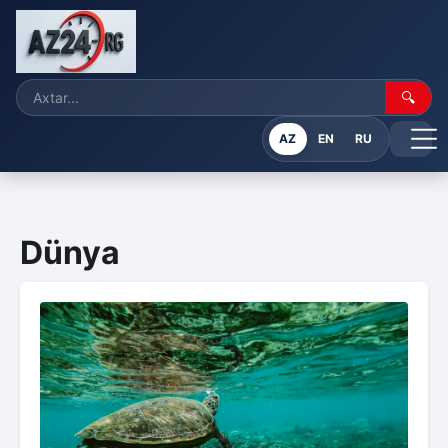
🔍
AZ
EN
RU
Dünya