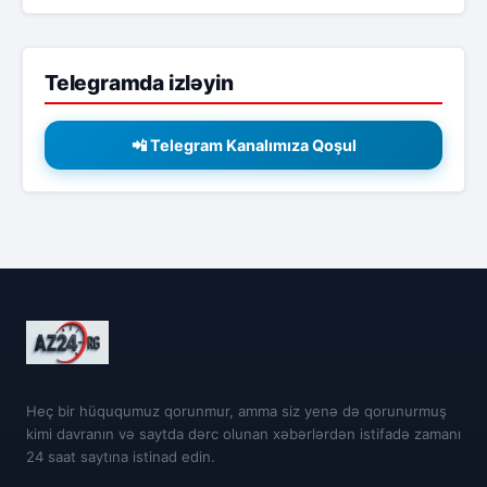
Telegramda izləyin
📲 Telegram Kanalımıza Qoşul
Heç bir hüququmuz qorunmur, amma siz yenə də qorunurmuş
kimi davranın və saytda dərc olunan xəbərlərdən istifadə zamanı
24 saat saytına istinad edin.