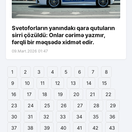
Svetoforların yanındakı qara qutuların
sirri çözüldü: Onlar cərimə yazmır,
fərqli bir məqsədə xidmət edir.
09.Mart.2026 01:47
1
2
3
4
5
6
7
8
9
10
11
12
13
14
15
16
17
18
19
20
21
22
23
24
25
26
27
28
29
30
31
32
33
34
35
36
37
38
39
40
41
42
43