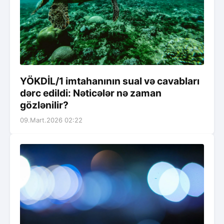
YÖKDİL/1 imtahanının sual və cavabları
dərc edildi: Nəticələr nə zaman
gözlənilir?
09.Mart.2026 02:22