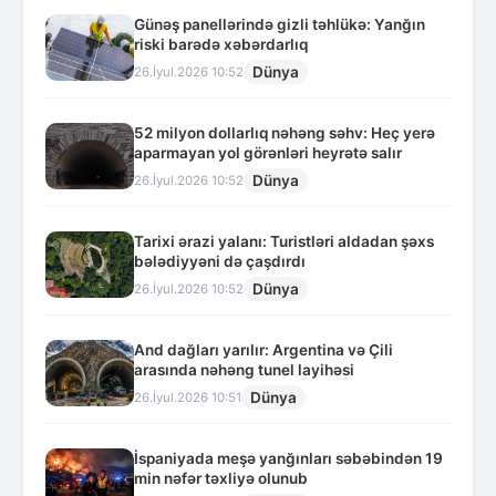
Günəş panellərində gizli təhlükə: Yanğın
riski barədə xəbərdarlıq
Dünya
26.İyul.2026 10:52
52 milyon dollarlıq nəhəng səhv: Heç yerə
aparmayan yol görənləri heyrətə salır
Dünya
26.İyul.2026 10:52
Tarixi ərazi yalanı: Turistləri aldadan şəxs
bələdiyyəni də çaşdırdı
Dünya
26.İyul.2026 10:52
And dağları yarılır: Argentina və Çili
arasında nəhəng tunel layihəsi
Dünya
26.İyul.2026 10:51
İspaniyada meşə yanğınları səbəbindən 19
min nəfər təxliyə olunub