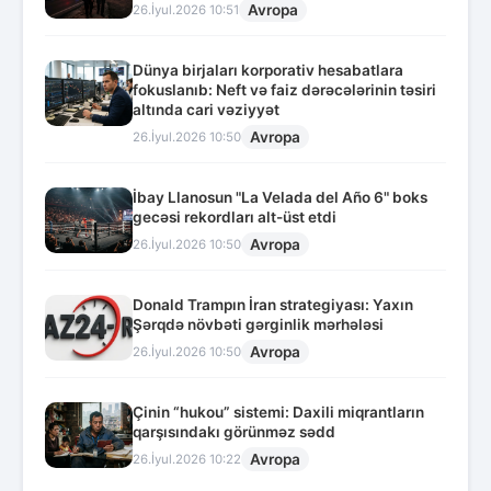
Avropa
26.İyul.2026 10:51
Dünya birjaları korporativ hesabatlara
fokuslanıb: Neft və faiz dərəcələrinin təsiri
altında cari vəziyyət
Avropa
26.İyul.2026 10:50
İbay Llanosun "La Velada del Año 6" boks
gecəsi rekordları alt-üst etdi
Avropa
26.İyul.2026 10:50
Donald Trampın İran strategiyası: Yaxın
Şərqdə növbəti gərginlik mərhələsi
Avropa
26.İyul.2026 10:50
Çinin “hukou” sistemi: Daxili miqrantların
qarşısındakı görünməz sədd
Avropa
26.İyul.2026 10:22