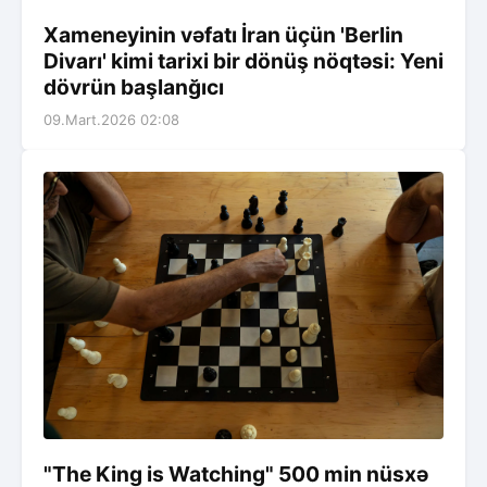
Xameneyinin vəfatı İran üçün 'Berlin
Divarı' kimi tarixi bir dönüş nöqtəsi: Yeni
dövrün başlanğıcı
09.Mart.2026 02:08
"The King is Watching" 500 min nüsxə