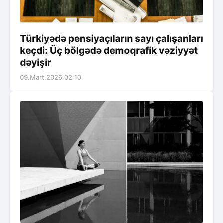
Türkiyədə pensiyaçıların sayı çalışanları
keçdi: Üç bölgədə demoqrafik vəziyyət
dəyişir
09.Mart.2026 02:10