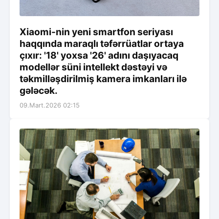
Xiaomi-nin yeni smartfon seriyası
haqqında maraqlı təfərrüatlar ortaya
çıxır: '18' yoxsa '26' adını daşıyacaq
modellər süni intellekt dəstəyi və
təkmilləşdirilmiş kamera imkanları ilə
gələcək.
09.Mart.2026 02:15