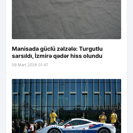
Manisada güclü zəlzələ: Turgutlu
sarsıldı, İzmirə qədər hiss olundu
09.Mart.2026 01:47