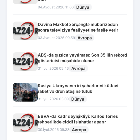
Dünya
04.Avqust.2026 11:06
Davina Makkol xərçənglə mübarizədən
sonra televiziya fəaliyyətinə fasilə verir
Avropa
03.Avqust.2026 00:59
ABŞ-da qızılca yayılması: Son 35 ilin rekord
göstəricisi müşahidə olunur
Avropa
31.İyul.2026 05:46
Rusiya Ukraynanın iri şəhərlərini kütləvi
raket və dron atəşinə tutub
Dünya
31.İyul.2026 03:09
BBVA-da kadr dəyişikliyi: Karlos Torres
rəhbərlikdə ciddi islahatlar aparır
Avropa
30.İyul.2026 09:33