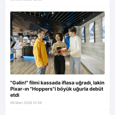
"Gəlin!" filmi kassada iflasa uğradı, lakin
Pixar-ın "Hoppers"i böyük uğurla debüt
etdi
09.Mart.2026 01:56