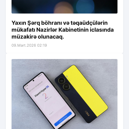
Yaxın Şərq böhranı və təqaüdçülərin
mükafatı Nazirlər Kabinetinin iclasında
müzakirə olunacaq.
09.Mart.2026 02:19