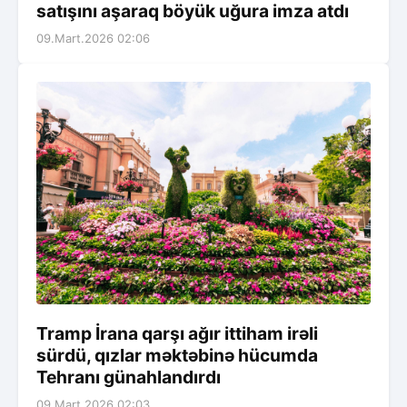
satışını aşaraq böyük uğura imza atdı
09.Mart.2026 02:06
Tramp İrana qarşı ağır ittiham irəli
sürdü, qızlar məktəbinə hücumda
Tehranı günahlandırdı
09.Mart.2026 02:03