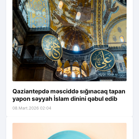
Qaziantepdə məsciddə sığınacaq tapan
yapon səyyah İslam dinini qəbul edib
08.Mart.2026 02:04