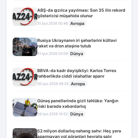
ABŞ-da qızılca yayılması: Son 35 ilin rekord
göstəricisi müşahidə olunur
Avropa
31.İyul.2026 05:46
Rusiya Ukraynanın iri şəhərlərini kütləvi
raket və dron atəşinə tutub
Dünya
31.İyul.2026 03:09
BBVA-da kadr dəyişikliyi: Karlos Torres
rəhbərlikdə ciddi islahatlar aparır
Avropa
30.İyul.2026 09:33
Günəş panellərində gizli təhlükə: Yanğın
riski barədə xəbərdarlıq
Dünya
26.İyul.2026 10:52
52 milyon dollarlıq nəhəng səhv: Heç yerə
aparmayan yol görənləri heyrətə salır