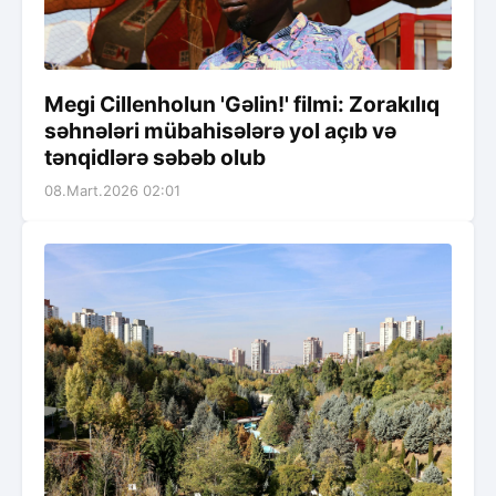
Megi Cillenholun 'Gəlin!' filmi: Zorakılıq
səhnələri mübahisələrə yol açıb və
tənqidlərə səbəb olub
08.Mart.2026 02:01