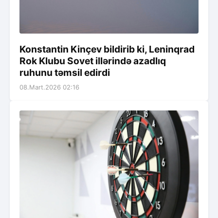
Konstantin Kinçev bildirib ki, Leninqrad
Rok Klubu Sovet illərində azadlıq
ruhunu təmsil edirdi
08.Mart.2026 02:16