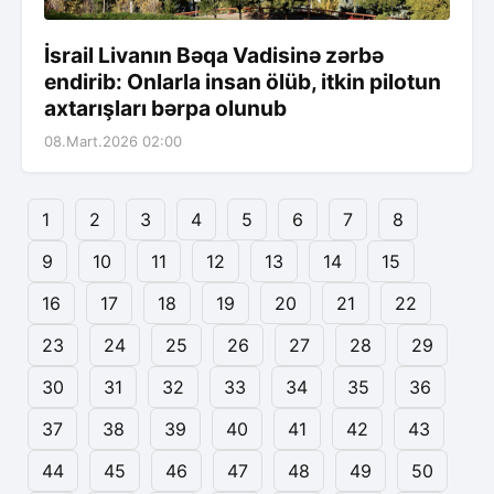
İsrail Livanın Bəqa Vadisinə zərbə
endirib: Onlarla insan ölüb, itkin pilotun
axtarışları bərpa olunub
08.Mart.2026 02:00
1
2
3
4
5
6
7
8
9
10
11
12
13
14
15
16
17
18
19
20
21
22
23
24
25
26
27
28
29
30
31
32
33
34
35
36
37
38
39
40
41
42
43
44
45
46
47
48
49
50