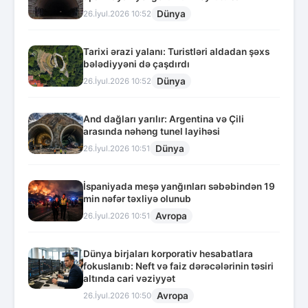
Dünya
26.İyul.2026 10:52
Tarixi ərazi yalanı: Turistləri aldadan şəxs
bələdiyyəni də çaşdırdı
Dünya
26.İyul.2026 10:52
And dağları yarılır: Argentina və Çili
arasında nəhəng tunel layihəsi
Dünya
26.İyul.2026 10:51
İspaniyada meşə yanğınları səbəbindən 19
min nəfər təxliyə olunub
Avropa
26.İyul.2026 10:51
Dünya birjaları korporativ hesabatlara
fokuslanıb: Neft və faiz dərəcələrinin təsiri
altında cari vəziyyət
Avropa
26.İyul.2026 10:50