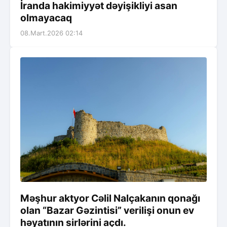
İranda hakimiyyət dəyişikliyi asan
olmayacaq
08.Mart.2026 02:14
Məşhur aktyor Cəlil Nalçakanın qonağı
olan “Bazar Gəzintisi” verilişi onun ev
həyatının sirlərini açdı.