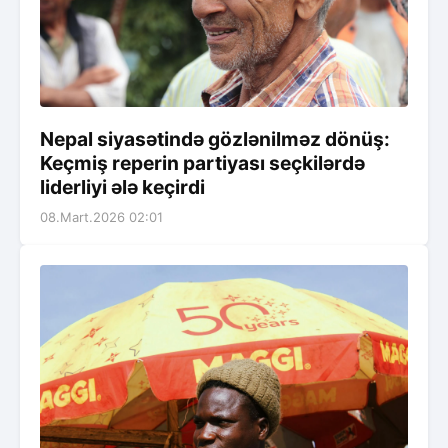
Nepal siyasətində gözlənilməz dönüş:
Keçmiş reperin partiyası seçkilərdə
liderliyi ələ keçirdi
08.Mart.2026 02:01