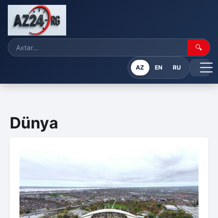
🔍
AZ
EN
RU
Dünya