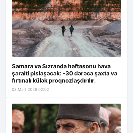
Samara və Sızranda həftəsonu hava
şəraiti pisləşəcək: -30 dərəcə şaxta və
fırtınalı külək proqnozlaşdırılır.
08.Mart.2026 02:02