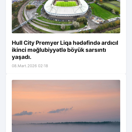
Hull City Premyer Liqa hədəfində ardıcıl
ikinci məğlubiyyətlə böyük sarsıntı
yaşadı.
08.Mart.2026 02:18