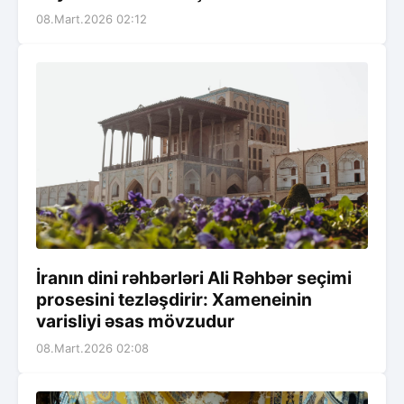
08.Mart.2026 02:12
İranın dini rəhbərləri Ali Rəhbər seçimi
prosesini tezləşdirir: Xameneinin
varisliyi əsas mövzudur
08.Mart.2026 02:08