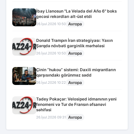
İbay Llanosun "La Velada del Año 6" boks
gecəsi rekordları alt-üst etdi
Avropa
26.İyul.2026 10:50
Donald Trampın İran strategiyası: Yaxın
Şərqdə növbəti gərginlik mərhələsi
Avropa
26.İyul.2026 10:50
Çinin “hukou” sistemi: Daxili miqrantların
qarşısındakı görünməz sədd
Avropa
26.İyul.2026 10:22
Tadey Pokaçar: Velosiped idmanının yeni
fenomeni və Tur de Fransın əfsanəvi
səhifəsi
Avropa
26.İyul.2026 09:31