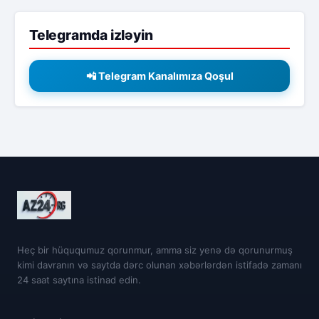
Telegramda izləyin
📲 Telegram Kanalımıza Qoşul
Heç bir hüququmuz qorunmur, amma siz yenə də qorunurmuş
kimi davranın və saytda dərc olunan xəbərlərdən istifadə zamanı
24 saat saytına istinad edin.