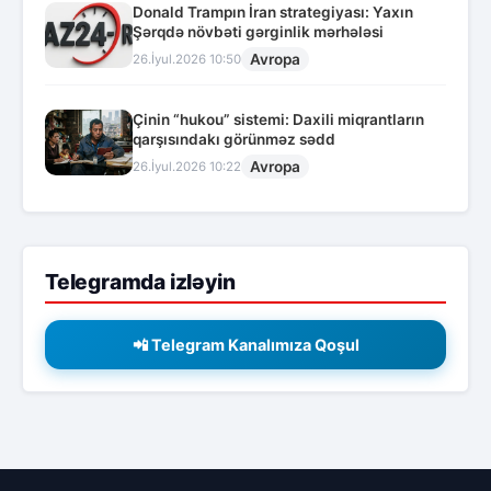
Donald Trampın İran strategiyası: Yaxın
Şərqdə növbəti gərginlik mərhələsi
Avropa
26.İyul.2026 10:50
Çinin “hukou” sistemi: Daxili miqrantların
qarşısındakı görünməz sədd
Avropa
26.İyul.2026 10:22
Telegramda izləyin
📲 Telegram Kanalımıza Qoşul