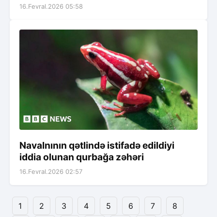
16.Fevral.2026 05:58
Navalnının qətlində istifadə edildiyi
iddia olunan qurbağa zəhəri
16.Fevral.2026 02:57
1
2
3
4
5
6
7
8