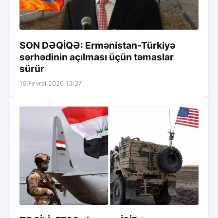
SON DƏQİQƏ: Ermənistan-Türkiyə
sərhədinin açılması üçün təmaslar
sürür
16.Fevral.2026 13:27