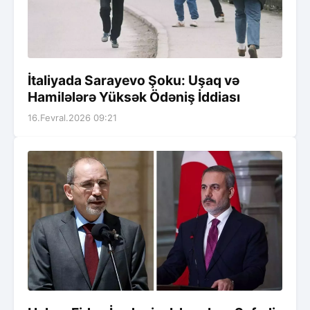
İtaliyada Sarayevo Şoku: Uşaq və
Hamilələrə Yüksək Ödəniş İddiası
16.Fevral.2026 09:21