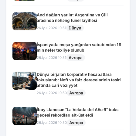
And dağları yarılır: Argentina və Çili
arasında nəhəng tunel layihəsi
Dünya
26.İyul.2026 10:51
İspaniyada meşə yanğınları səbəbindən 19
min nəfər təxliyə olunub
Avropa
26.İyul.2026 10:51
Dünya birjaları korporativ hesabatlara
fokuslanıb: Neft və faiz dərəcələrinin təsiri
altında cari vəziyyət
Avropa
26.İyul.2026 10:50
İbay Llanosun "La Velada del Año 6" boks
gecəsi rekordları alt-üst etdi
Avropa
26.İyul.2026 10:50