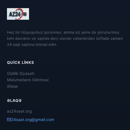
Heç bir hüququmuz qorunmur, amma siz yenə də qorunurmuş
kimi davranın və saytda dərc olunan xəbərlərdən istifadə zamanı
24 saat saytına istinad edin.
QUICK LINKS
Gizlilik Siyasəti
Məlumatların Silinməsi
Əlaqə
ƏLAQƏ
az24saat.org
24saat.org@gmail.com