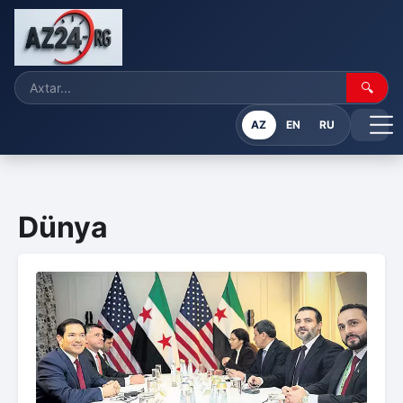
🔍
AZ
EN
RU
Dünya