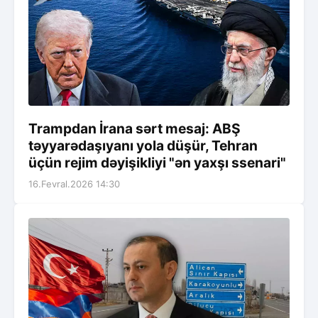
Trampdan İrana sərt mesaj: ABŞ
təyyarədaşıyanı yola düşür, Tehran
üçün rejim dəyişikliyi "ən yaxşı ssenari"
16.Fevral.2026 14:30