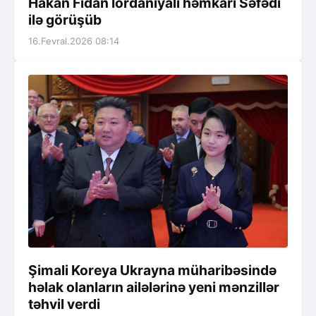
Hakan Fidan İordaniyalı həmkarı Səfədi
ilə görüşüb
16.Fevral.2026 08:14
Şimali Koreya Ukrayna müharibəsində
həlak olanların ailələrinə yeni mənzillər
təhvil verdi