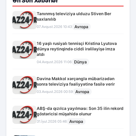
Ən Son Xəbərlər
Tanınmış televiziya ulduzu Stiven Ber
saxlanılıb
Avropa
07.Avqust.2026 10:43
16 yaşlı rusiyalı tennisçi Kristina Lyutova
dünya reytinqində ciddi irəliləyişə imza
atdı
Dünya
04.Avqust.2026 11:06
Davina Makkol xərçənglə mübarizədən
sonra televiziya fəaliyyətinə fasilə verir
Avropa
03.Avqust.2026 00:59
ABŞ-da qızılca yayılması: Son 35 ilin rekord
göstəricisi müşahidə olunur
Avropa
31.İyul.2026 05:46