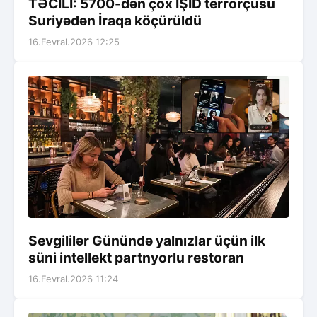
TƏCİLİ: 5700-dən çox İŞİD terrorçusu
Suriyədən İraqa köçürüldü
16.Fevral.2026 12:25
Sevgililər Günündə yalnızlar üçün ilk
süni intellekt partnyorlu restoran
16.Fevral.2026 11:24