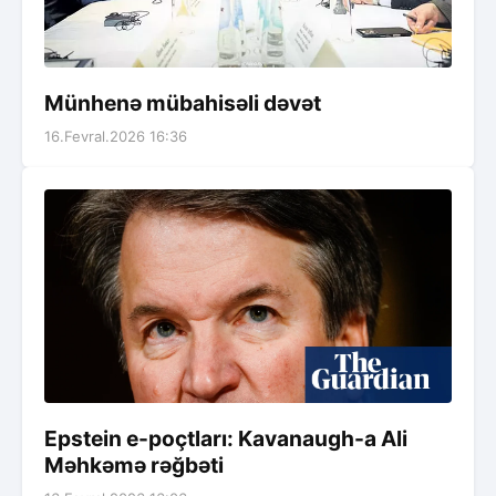
Münhenə mübahisəli dəvət
16.Fevral.2026 16:36
Epstein e-poçtları: Kavanaugh-a Ali
Məhkəmə rəğbəti