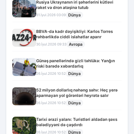
Rusiya Ukraynanın iri şəhərlərini kütləvi
raket və dron atəşinə tutub
Dünya
31.İyul.2026 03:09
BBVA-da kadr dəyişikliyi: Karlos Torres
rəhbərlikdə ciddi islahatlar aparır
Avropa
30.İyul.2026 09:33
Günəş panellərində gizli təhlükə: Yanğın
riski barədə xəbərdarlıq
Dünya
26.İyul.2026 10:52
52 milyon dollarlıq nəhəng səhv: Heç yerə
aparmayan yol görənləri heyrətə salır
Dünya
26.İyul.2026 10:52
Tarixi ərazi yalanı: Turistləri aldadan şəxs
bələdiyyəni də çaşdırdı
Dünya
26.İyul.2026 10:52