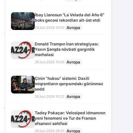
İbay Llanosun "La Velada del Año 6"
boks gecəsi rekordları alt-üst etdi
Avropa
26.İyul.2026 10:50
Donald Trampın İran strategiyası:
Yaxın Şərqdə növbəti gərginlik
mərhələsi
Avropa
26.İyul.2026 10:50
Çinin “hukou” sistemi: Daxili
miqrantların qarşısındakı görünməz
sədd
Avropa
26.İyul.2026 10:22
Tadey Pokaçar: Velosiped idmanının
yeni fenomeni və Tur de Fransın
əfsanəvi səhifəsi
Avropa
26.İyul.2026 09:31