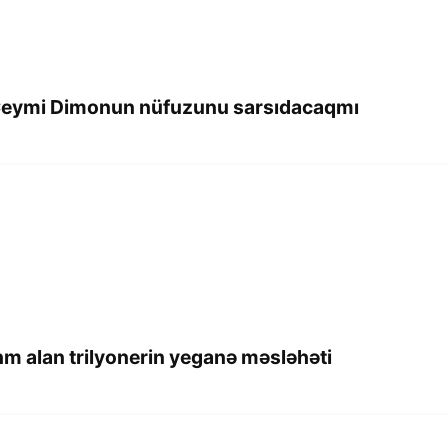
i Ceymi Dimonun nüfuzunu sarsıdacaqmı
hm alan trilyonerin yeganə məsləhəti