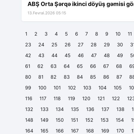
ABŞ Orta Şərqə ikinci döyüş gəmisi g
13.Fevral.2026 05:15
1
2
3
4
5
6
7
8
9
10
11
23
24
25
26
27
28
29
30
3
42
43
44
45
46
47
48
49
5
61
62
63
64
65
66
67
68
6
80
81
82
83
84
85
86
87
8
99
100
101
102
103
104
105
1
116
117
118
119
120
121
122
12
132
133
134
135
136
137
138
148
149
150
151
152
153
154
1
164
165
166
167
168
169
170
1