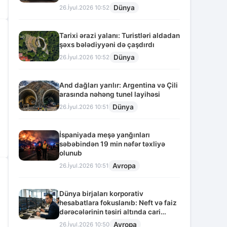
Dünya
26.İyul.2026 10:52
Tarixi ərazi yalanı: Turistləri aldadan
şəxs bələdiyyəni də çaşdırdı
Dünya
26.İyul.2026 10:52
And dağları yarılır: Argentina və Çili
arasında nəhəng tunel layihəsi
Dünya
26.İyul.2026 10:51
İspaniyada meşə yanğınları
səbəbindən 19 min nəfər təxliyə
olunub
Avropa
26.İyul.2026 10:51
Dünya birjaları korporativ
hesabatlara fokuslanıb: Neft və faiz
dərəcələrinin təsiri altında cari
vəziyyət
Avropa
26.İyul.2026 10:50