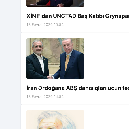
XİN Fidan UNCTAD Baş Katibi Grynspan
13.Fevral.2026 15:54
İran Ərdoğana ABŞ danışıqları üçün tə
13.Fevral.2026 14:54