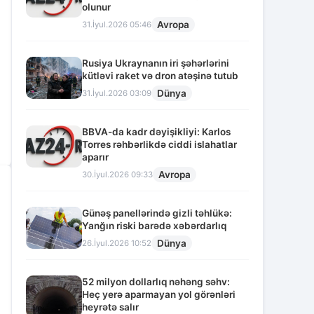
olunur
Avropa
31.İyul.2026 05:46
Rusiya Ukraynanın iri şəhərlərini
kütləvi raket və dron atəşinə tutub
Dünya
31.İyul.2026 03:09
BBVA-da kadr dəyişikliyi: Karlos
Torres rəhbərlikdə ciddi islahatlar
aparır
Avropa
30.İyul.2026 09:33
Günəş panellərində gizli təhlükə:
Yanğın riski barədə xəbərdarlıq
Dünya
26.İyul.2026 10:52
52 milyon dollarlıq nəhəng səhv:
Heç yerə aparmayan yol görənləri
heyrətə salır