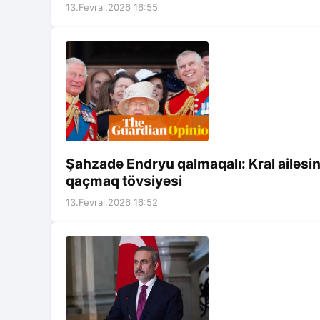
13.Fevral.2026 16:55
Şahzadə Endryu qalmaqalı: Kral ailəsi
qaçmaq tövsiyəsi
13.Fevral.2026 16:52