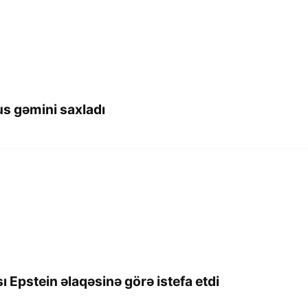
us gəmini saxladı
Epstein əlaqəsinə görə istefa etdi