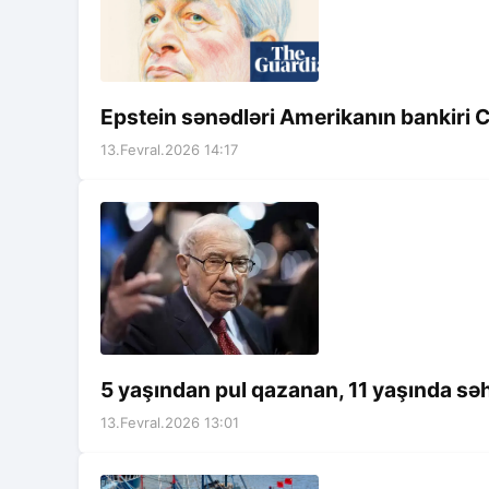
Epstein sənədləri Amerikanın bankir
13.Fevral.2026 14:17
5 yaşından pul qazanan, 11 yaşında sə
13.Fevral.2026 13:01