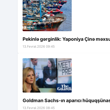
Pekinlə gərginlik: Yaponiya Çinə məxs
13.Fevral.2026 09:45
Goldman Sachs-ın aparıcı hüquqşünası 
13.Fevral.2026 08:45