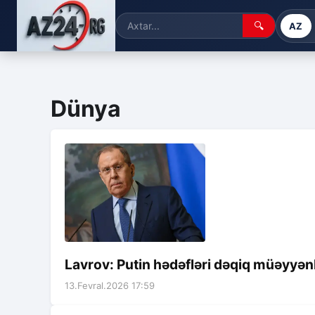
🔍
AZ
Dünya
Lavrov: Putin hədəfləri dəqiq müəyyən
13.Fevral.2026 17:59