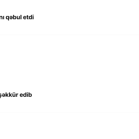
ı qəbul etdi
şəkkür edib