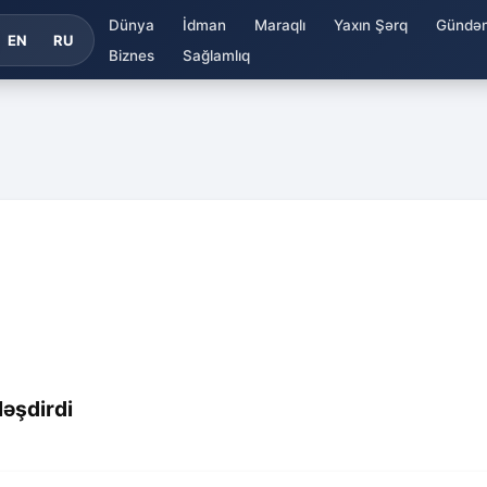
Dünya
İdman
Maraqlı
Yaxın Şərq
Gündə
EN
RU
Biznes
Sağlamlıq
ləşdirdi