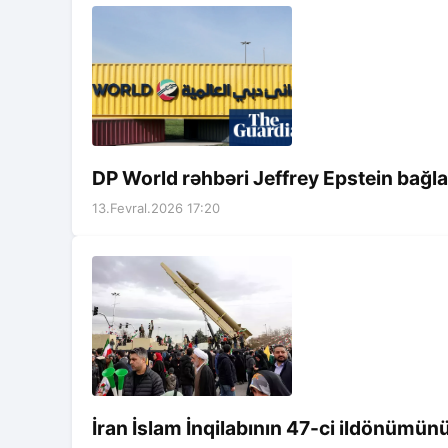
DP World rəhbəri Jeffrey Epstein bağla
13.Fevral.2026 17:20
İran İslam İnqilabının 47-ci ildönümünü