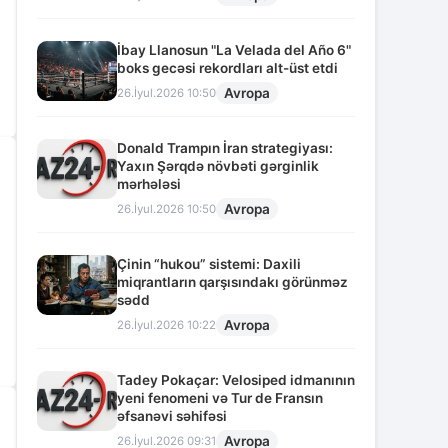
İbay Llanosun "La Velada del Año 6"
boks gecəsi rekordları alt-üst etdi
Avropa
26.İyul.2026 10:50
Donald Trampın İran strategiyası:
Yaxın Şərqdə növbəti gərginlik
mərhələsi
Avropa
26.İyul.2026 10:50
Çinin “hukou” sistemi: Daxili
miqrantların qarşısındakı görünməz
sədd
Avropa
26.İyul.2026 10:22
Tadey Pokaçar: Velosiped idmanının
yeni fenomeni və Tur de Fransın
əfsanəvi səhifəsi
Avropa
26.İyul.2026 09:31