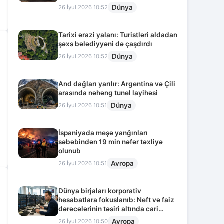
Dünya
26.İyul.2026 10:52
Tarixi ərazi yalanı: Turistləri aldadan
şəxs bələdiyyəni də çaşdırdı
Dünya
26.İyul.2026 10:52
And dağları yarılır: Argentina və Çili
arasında nəhəng tunel layihəsi
Dünya
26.İyul.2026 10:51
İspaniyada meşə yanğınları
səbəbindən 19 min nəfər təxliyə
olunub
Avropa
26.İyul.2026 10:51
Dünya birjaları korporativ
hesabatlara fokuslanıb: Neft və faiz
dərəcələrinin təsiri altında cari
vəziyyət
Avropa
26.İyul.2026 10:50