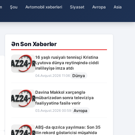
m
Şou
Avtomobil xəbərləri
Siyasət
Avropa
Asia
Ən Son Xəbərlər
16 yaşlı rusiyalı tennisçi Kristina
Lyutova dünya reytinqində ciddi
irəliləyişə imza atdı
Dünya
04.Avqust.2026 11:06
Davina Makkol xərçənglə
mübarizədən sonra televiziya
fəaliyyətinə fasilə verir
Avropa
03.Avqust.2026 00:59
ABŞ-da qızılca yayılması: Son 35
ilin rekord göstəricisi müşahidə