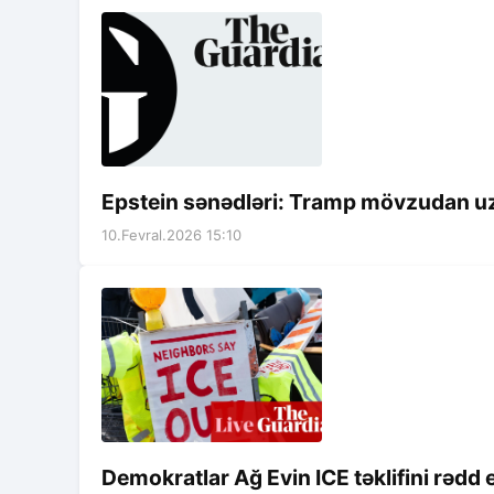
Epstein sənədləri: Tramp mövzudan uz
10.Fevral.2026 15:10
Demokratlar Ağ Evin ICE təklifini rəd