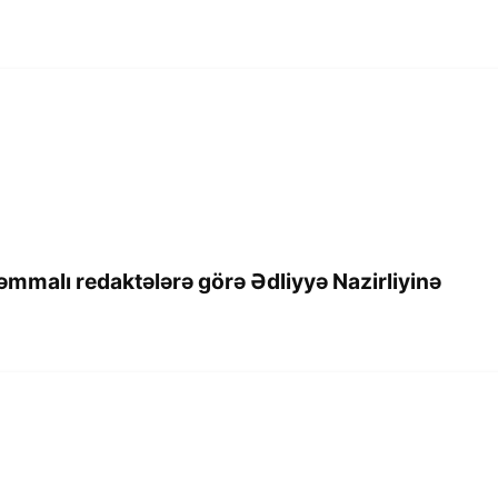
əmmalı redaktələrə görə Ədliyyə Nazirliyinə