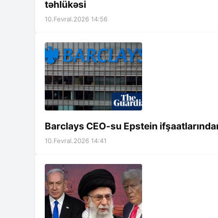
təhlükəsi
10.Fevral.2026 14:56
Barclays CEO-su Epstein ifşaatlarından
10.Fevral.2026 14:41