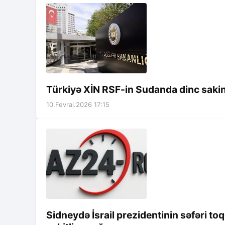
Türkiyə XİN RSF-in Sudanda dinc sakin
10.Fevral.2026 17:15
Sidneydə İsrail prezidentinin səfəri to