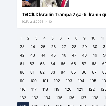
TƏCİLİ: İsrailin Trampa 7 şərti: İranın 
10.Fevral.2026 14:10
1
2
3
4
5
6
7
8
9
10
11
23
24
25
26
27
28
29
30
3
42
43
44
45
46
47
48
49
5
61
62
63
64
65
66
67
68
6
80
81
82
83
84
85
86
87
8
99
100
101
102
103
104
105
1
116
117
118
119
120
121
122
12
132
133
134
135
136
137
138