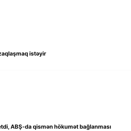
aqlaşmaq istəyir
d etdi, ABŞ-da qismən hökumət bağlanması