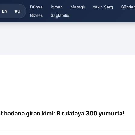
Dünya
İdman
Maraqlı
Yaxın Şərq
Gündə
EN
RU
Biznes
Sağlamlıq
 bədənə girən kimi: Bir dəfəyə 300 yumurta!