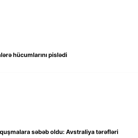
lərə hücumlarını pislədi
qquşmalara səbəb oldu: Avstraliya tərəfləri