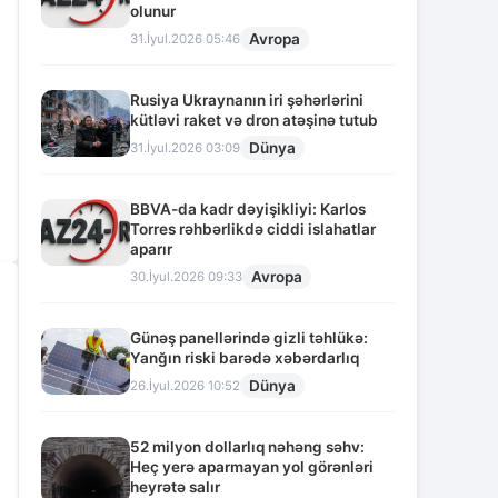
olunur
Avropa
31.İyul.2026 05:46
Rusiya Ukraynanın iri şəhərlərini
kütləvi raket və dron atəşinə tutub
Dünya
31.İyul.2026 03:09
BBVA-da kadr dəyişikliyi: Karlos
Torres rəhbərlikdə ciddi islahatlar
aparır
Avropa
30.İyul.2026 09:33
Günəş panellərində gizli təhlükə:
Yanğın riski barədə xəbərdarlıq
Dünya
26.İyul.2026 10:52
52 milyon dollarlıq nəhəng səhv:
Heç yerə aparmayan yol görənləri
heyrətə salır