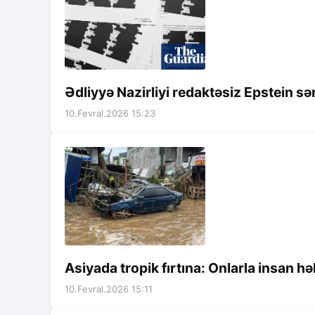
Ədliyyə Nazirliyi redaktəsiz Epstein s
10.Fevral.2026 15:23
Asiyada tropik fırtına: Onlarla insan hə
10.Fevral.2026 15:11