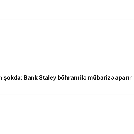
 şokda: Bank Staley böhranı ilə mübarizə aparır