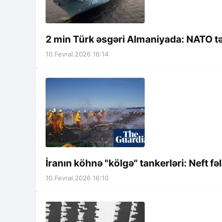
2 min Türk əsgəri Almaniyada: NATO t
10.Fevral.2026 16:14
İranın köhnə "kölgə" tankerləri: Neft fə
10.Fevral.2026 16:10