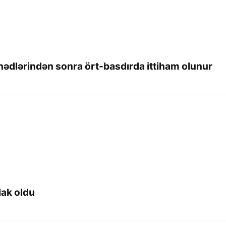
ənədlərindən sonra ört-basdırda ittiham olunur
lak oldu