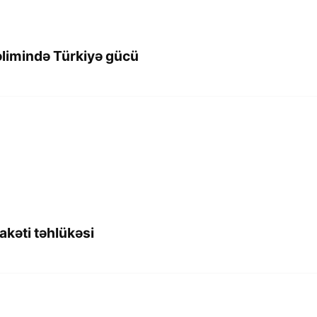
əlimində Türkiyə gücü
lakəti təhlükəsi