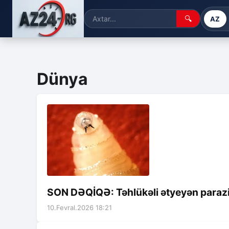
🔍
AZ
Dünya
SON DƏQİQƏ: Təhlükəli ətyeyən parazit
10.Fevral.2026 18:21