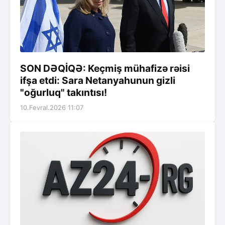
SON DƏQİQƏ: Keçmiş mühafizə rəisi
ifşa etdi: Sara Netanyahunun gizli
"oğurluq" takıntısı!
10.Fevral.2026 11:07