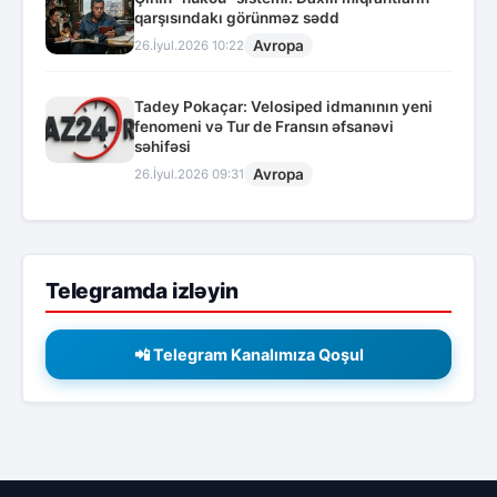
qarşısındakı görünməz sədd
Avropa
26.İyul.2026 10:22
Tadey Pokaçar: Velosiped idmanının yeni
fenomeni və Tur de Fransın əfsanəvi
səhifəsi
Avropa
26.İyul.2026 09:31
Telegramda izləyin
📲 Telegram Kanalımıza Qoşul