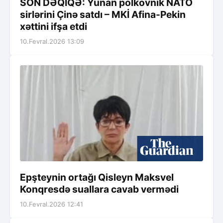
SON DƏQİQƏ: Yunan polkovnik NATO
sirlərini Çinə satdı – MKİ Afina-Pekin
xəttini ifşa etdi
10.Fevral.2026 13:09
Epşteynin ortağı Qisleyn Maksvel
Konqresdə suallara cavab vermədi
10.Fevral.2026 12:41