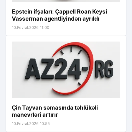
Epstein ifşaları: Çappell Roan Keysi
Vasserman agentliyindən ayrıldı
10.Fevral.2026 11:00
Çin Tayvan səmasında təhlükəli
manevrləri artırır
10.Fevral.2026 10:55