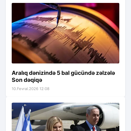
Aralıq dənizində 5 bal gücündə zəlzələ
Son dəqiqə
10.Fevral.2026 12:08