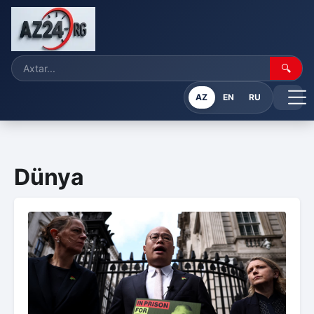
🔍
AZ
EN
RU
Dünya