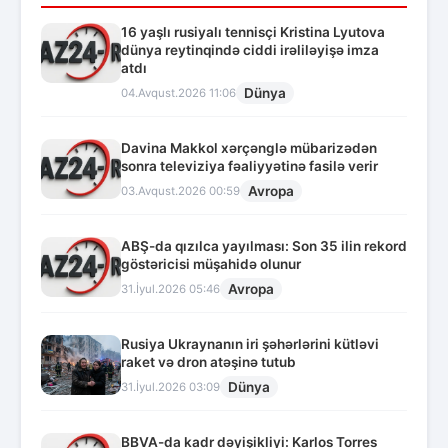
16 yaşlı rusiyalı tennisçi Kristina Lyutova
dünya reytinqində ciddi irəliləyişə imza
atdı
Dünya
04.Avqust.2026 11:06
Davina Makkol xərçənglə mübarizədən
sonra televiziya fəaliyyətinə fasilə verir
Avropa
03.Avqust.2026 00:59
ABŞ-da qızılca yayılması: Son 35 ilin rekord
göstəricisi müşahidə olunur
Avropa
31.İyul.2026 05:46
Rusiya Ukraynanın iri şəhərlərini kütləvi
raket və dron atəşinə tutub
Dünya
31.İyul.2026 03:09
BBVA-da kadr dəyişikliyi: Karlos Torres