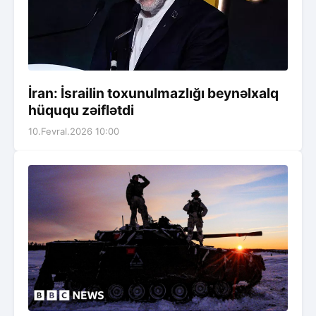
İran: İsrailin toxunulmazlığı beynəlxalq
hüququ zəiflətdi
10.Fevral.2026 10:00