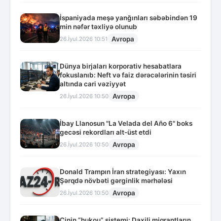
İspaniyada meşə yanğınları səbəbindən 19
min nəfər təxliyə olunub
Avropa
26.İyul.2026 10:51
Dünya birjaları korporativ hesabatlara
fokuslanıb: Neft və faiz dərəcələrinin təsiri
altında cari vəziyyət
Avropa
26.İyul.2026 10:50
İbay Llanosun "La Velada del Año 6" boks
gecəsi rekordları alt-üst etdi
Avropa
26.İyul.2026 10:50
Donald Trampın İran strategiyası: Yaxın
Şərqdə növbəti gərginlik mərhələsi
Avropa
26.İyul.2026 10:50
Çinin “hukou” sistemi: Daxili miqrantların