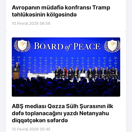
Avropanın müdafiə konfransı Tramp
təhlükəsinin kölgəsində
10.Fevral.2026 06:56
ABŞ mediası Qəzza Sülh Şurasının ilk
dəfə toplanacağını yazdı Netanyahu
diqqətçəkən səfərdə
10.Fevral.2026 05:45