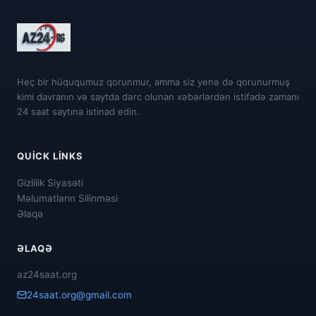
Heç bir hüququmuz qorunmur, amma siz yenə də qorunurmuş
kimi davranın və saytda dərc olunan xəbərlərdən istifadə zamanı
24 saat saytına istinad edin.
QUICK LINKS
Gizlilik Siyasəti
Məlumatların Silinməsi
Əlaqə
ƏLAQƏ
az24saat.org
24saat.org@gmail.com