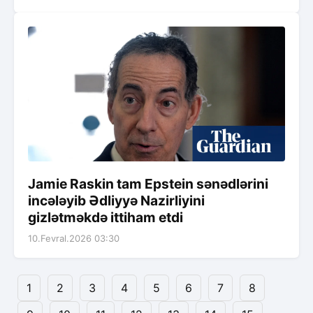
Jamie Raskin tam Epstein sənədlərini
incələyib Ədliyyə Nazirliyini
gizlətməkdə ittiham etdi
10.Fevral.2026 03:30
1
2
3
4
5
6
7
8