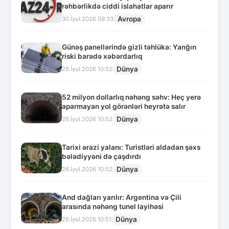
rəhbərlikdə ciddi islahatlar aparır
Avropa
30.İyul.2026 09:33
Günəş panellərində gizli təhlükə: Yanğın
riski barədə xəbərdarlıq
Dünya
26.İyul.2026 10:52
52 milyon dollarlıq nəhəng səhv: Heç yerə
aparmayan yol görənləri heyrətə salır
Dünya
26.İyul.2026 10:52
Tarixi ərazi yalanı: Turistləri aldadan şəxs
bələdiyyəni də çaşdırdı
Dünya
26.İyul.2026 10:52
And dağları yarılır: Argentina və Çili
arasında nəhəng tunel layihəsi
Dünya
26.İyul.2026 10:51