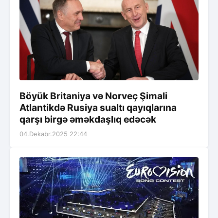
Böyük Britaniya və Norveç Şimali
Atlantikdə Rusiya sualtı qayıqlarına
qarşı birgə əməkdaşlıq edəcək
04.Dekabr.2025 22:44