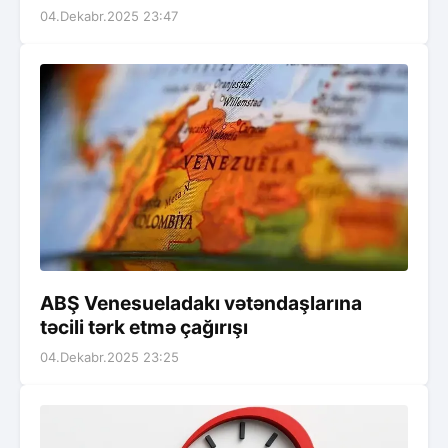
04.Dekabr.2025 23:47
ABŞ Venesueladakı vətəndaşlarına
təcili tərk etmə çağırışı
04.Dekabr.2025 23:25