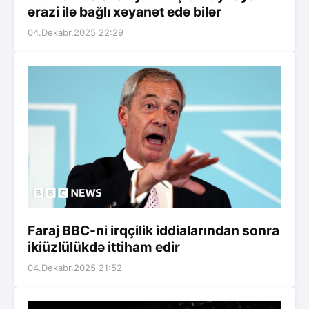
ərazi ilə bağlı xəyanət edə bilər
04.Dekabr.2025 22:29
Faraj BBC-ni irqçilik iddialarından sonra
ikiüzlülükdə ittiham edir
04.Dekabr.2025 21:52