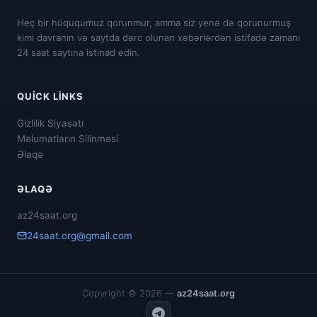
Heç bir hüququmuz qorunmur, amma siz yenə də qorunurmuş
kimi davranın və saytda dərc olunan xəbərlərdən istifadə zamanı
24 saat saytına istinad edin.
QUICK LINKS
Gizlilik Siyasəti
Məlumatların Silinməsi
Əlaqə
ƏLAQƏ
az24saat.org
24saat.org@gmail.com
Copyright © 2026 —
az24saat.org