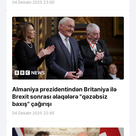
04.Dekabr.2025 23:00
Almaniya prezidentindən Britaniya ilə
Brexit sonrası əlaqələrə "qəzəbsiz
baxış" çağırışı
04.Dekabr.2025 22:45