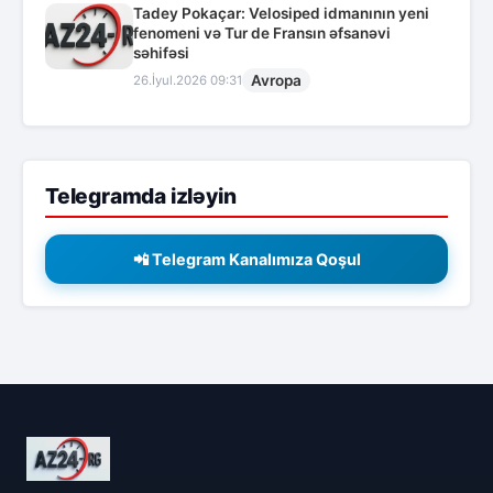
Tadey Pokaçar: Velosiped idmanının yeni
fenomeni və Tur de Fransın əfsanəvi
səhifəsi
Avropa
26.İyul.2026 09:31
Telegramda izləyin
📲 Telegram Kanalımıza Qoşul