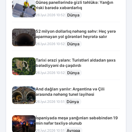
Günəş panellərində gizli təhlükə: Yanğın
riski barədə xəbərdarlıq
Dünya
26.İyul.2026 10:52
52 milyon dollarlıq nəhəng səhv: Heç yerə
aparmayan yol görənləri heyrətə salır
Dünya
26.İyul.2026 10:52
Tarixi ərazi yalanı: Turistləri aldadan şəxs
bələdiyyəni də çaşdırdı
Dünya
26.İyul.2026 10:52
And dağları yarılır: Argentina və Çili
arasında nəhəng tunel layihəsi
Dünya
26.İyul.2026 10:51
İspaniyada meşə yanğınları səbəbindən 19
min nəfər təxliyə olunub
Avropa
26.İyul.2026 10:51