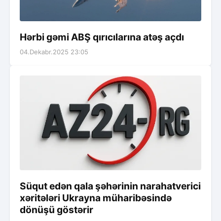
Hərbi gəmi ABŞ qırıcılarına atəş açdı
04.Dekabr.2025 23:05
Süqut edən qala şəhərinin narahatverici
xəritələri Ukrayna müharibəsində
dönüşü göstərir