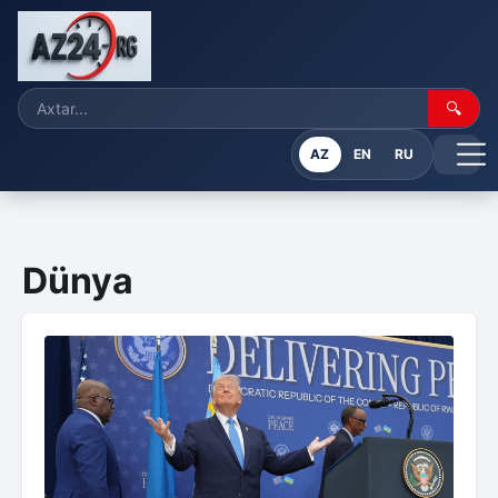
🔍
AZ
EN
RU
Dünya