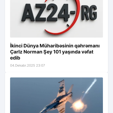
İkinci Dünya Müharibəsinin qəhrəmanı
Çarlz Norman Şey 101 yaşında vəfat
edib
04.Dekabr.2025 23:07