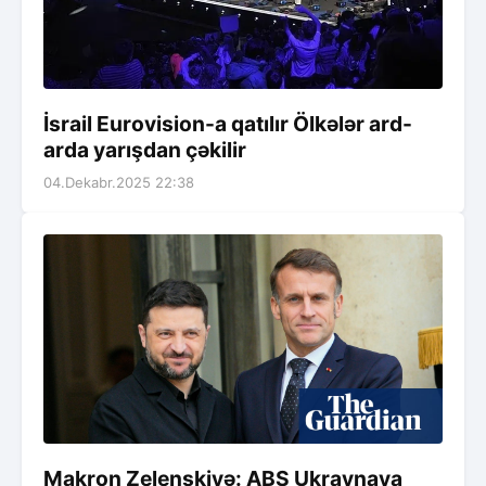
İsrail Eurovision-a qatılır Ölkələr ard-
arda yarışdan çəkilir
04.Dekabr.2025 22:38
Makron Zelenskiyə: ABŞ Ukraynaya