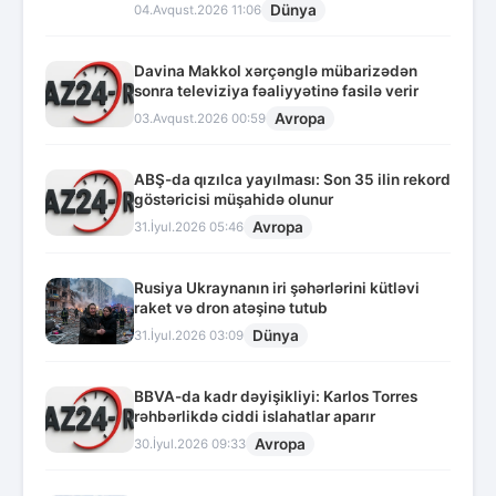
Dünya
04.Avqust.2026 11:06
Davina Makkol xərçənglə mübarizədən
sonra televiziya fəaliyyətinə fasilə verir
Avropa
03.Avqust.2026 00:59
ABŞ-da qızılca yayılması: Son 35 ilin rekord
göstəricisi müşahidə olunur
Avropa
31.İyul.2026 05:46
Rusiya Ukraynanın iri şəhərlərini kütləvi
raket və dron atəşinə tutub
Dünya
31.İyul.2026 03:09
BBVA-da kadr dəyişikliyi: Karlos Torres
rəhbərlikdə ciddi islahatlar aparır
Avropa
30.İyul.2026 09:33