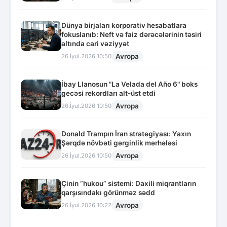
Dünya birjaları korporativ hesabatlara
fokuslanıb: Neft və faiz dərəcələrinin təsiri
altında cari vəziyyət
Avropa
26.İyul.2026 10:50
İbay Llanosun "La Velada del Año 6" boks
gecəsi rekordları alt-üst etdi
Avropa
26.İyul.2026 10:50
Donald Trampın İran strategiyası: Yaxın
Şərqdə növbəti gərginlik mərhələsi
Avropa
26.İyul.2026 10:50
Çinin “hukou” sistemi: Daxili miqrantların
qarşısındakı görünməz sədd
Avropa
26.İyul.2026 10:22