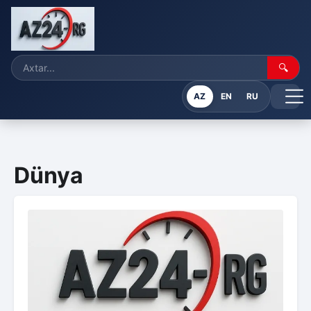
🔍
AZ
EN
RU
Dünya