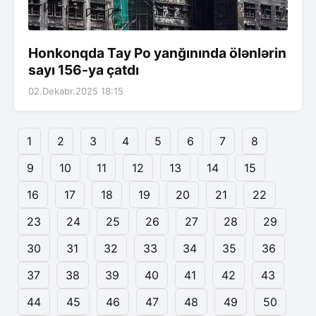
Honkonqda Tay Po yanğınında ölənlərin
sayı 156-ya çatdı
02.Dekabr.2025 18:15
1
2
3
4
5
6
7
8
9
10
11
12
13
14
15
16
17
18
19
20
21
22
23
24
25
26
27
28
29
30
31
32
33
34
35
36
37
38
39
40
41
42
43
44
45
46
47
48
49
50