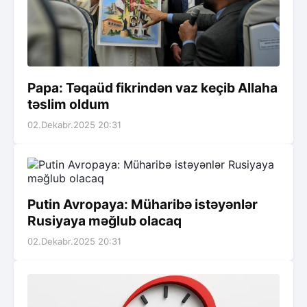
Papa: Təqaüd fikrindən vaz keçib Allaha
təslim oldum
02.Dekabr.2025 20:31
Putin Avropaya: Müharibə istəyənlər
Rusiyaya məğlub olacaq
02.Dekabr.2025 20:31