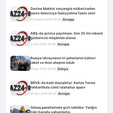
Davina Makkol xərçənglə mübarizədən
sonra televiziya fəaliyyətinə fasilə verir
Avropa
03.Avqust.2026 00:59
ABŞ-da qızılca yayılması: Son 35 ilin rekord
göstəricisi müşahidə olunur
Avropa
31.İyul.2026 05:46
Rusiya Ukraynanın iri şəhərlərini kütləvi
raket və dron atəşinə tutub
Dünya
31.İyul.2026 03:09
BBVA-da kadr dəyişikliyi: Karlos Torres
rəhbərlikdə ciddi islahatlar aparır
Avropa
30.İyul.2026 09:33
Günəş panellərində gizli təhlükə: Yanğın
riski barədə xəbərdarlıq