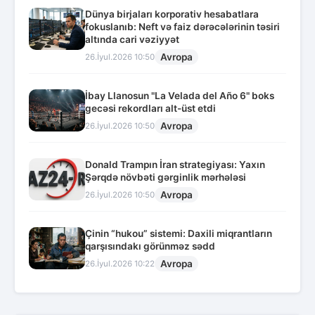
Dünya birjaları korporativ hesabatlara
fokuslanıb: Neft və faiz dərəcələrinin təsiri
altında cari vəziyyət
Avropa
26.İyul.2026 10:50
İbay Llanosun "La Velada del Año 6" boks
gecəsi rekordları alt-üst etdi
Avropa
26.İyul.2026 10:50
Donald Trampın İran strategiyası: Yaxın
Şərqdə növbəti gərginlik mərhələsi
Avropa
26.İyul.2026 10:50
Çinin “hukou” sistemi: Daxili miqrantların
qarşısındakı görünməz sədd
Avropa
26.İyul.2026 10:22