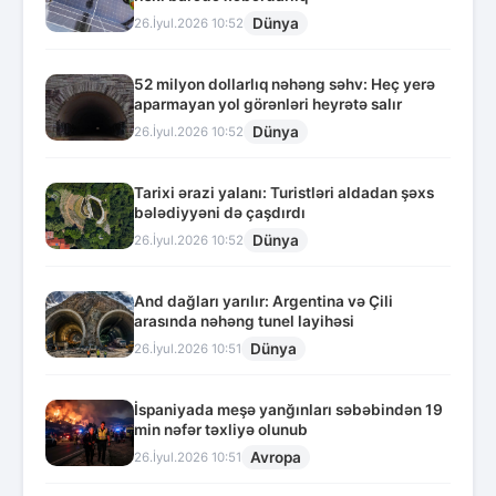
Dünya
26.İyul.2026 10:52
52 milyon dollarlıq nəhəng səhv: Heç yerə
aparmayan yol görənləri heyrətə salır
Dünya
26.İyul.2026 10:52
Tarixi ərazi yalanı: Turistləri aldadan şəxs
bələdiyyəni də çaşdırdı
Dünya
26.İyul.2026 10:52
And dağları yarılır: Argentina və Çili
arasında nəhəng tunel layihəsi
Dünya
26.İyul.2026 10:51
İspaniyada meşə yanğınları səbəbindən 19
min nəfər təxliyə olunub
Avropa
26.İyul.2026 10:51