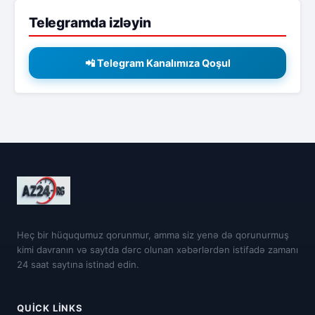
Telegramda izləyin
📲 Telegram Kanalımıza Qoşul
Heç bir hüququmuz qorunmur, amma siz yenə də qorunurmuş
kimi davranın və saytda dərc olunan xəbərlərdən istifadə zamanı
24 saat saytına istinad edin.
QUICK LINKS