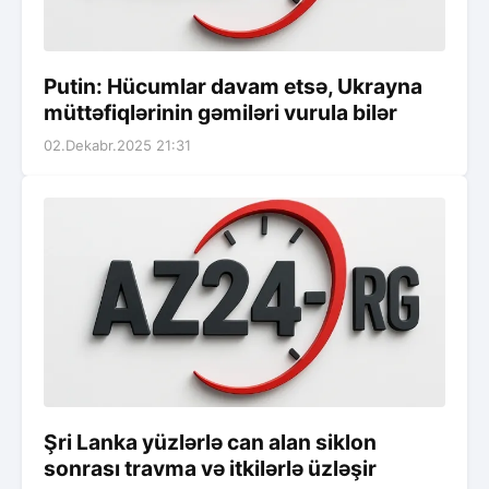
Putin: Hücumlar davam etsə, Ukrayna
müttəfiqlərinin gəmiləri vurula bilər
02.Dekabr.2025 21:31
Şri Lanka yüzlərlə can alan siklon
sonrası travma və itkilərlə üzləşir