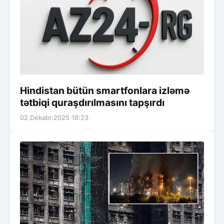
Hindistan bütün smartfonlara izləmə
tətbiqi quraşdırılmasını tapşırdı
02.Dekabr.2025 18:23