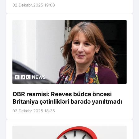
02.Dekabr.2025 19:08
OBR rəsmisi: Reeves büdcə öncəsi
Britaniya çətinlikləri barədə yanıltmadı
02.Dekabr.2025 18:36