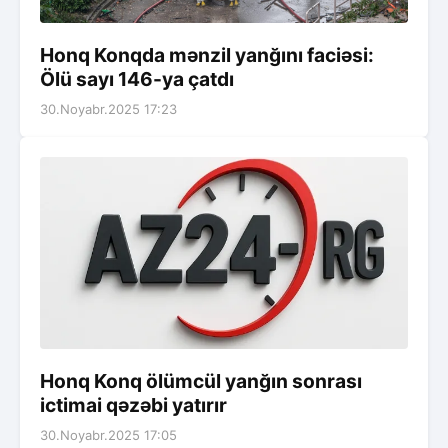
Honq Konqda mənzil yanğını faciəsi:
Ölü sayı 146-ya çatdı
30.Noyabr.2025 17:23
Honq Konq ölümcül yanğın sonrası
ictimai qəzəbi yatırır
30.Noyabr.2025 17:05