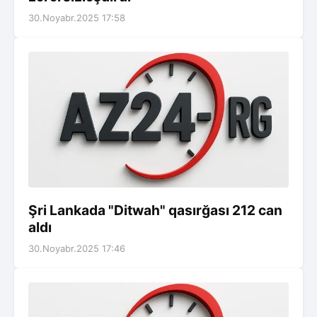
30.Noyabr.2025 17:58
Şri Lankada "Ditwah" qasırğası 212 can
aldı
30.Noyabr.2025 17:46