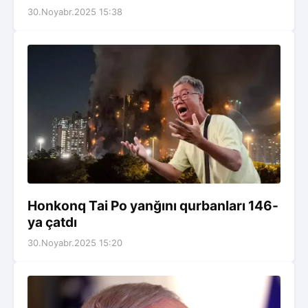
30.Noyabr.2025 15:38
Honkonq Tai Po yanğını qurbanları 146-
ya çatdı
30.Noyabr.2025 15:20