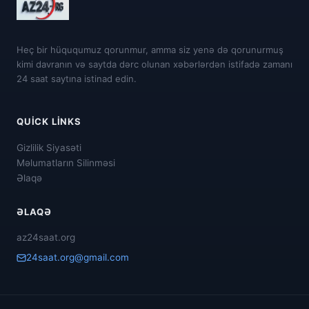
Heç bir hüququmuz qorunmur, amma siz yenə də qorunurmuş
kimi davranın və saytda dərc olunan xəbərlərdən istifadə zamanı
24 saat saytına istinad edin.
QUICK LINKS
Gizlilik Siyasəti
Məlumatların Silinməsi
Əlaqə
ƏLAQƏ
az24saat.org
24saat.org@gmail.com