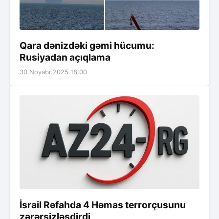
Qara dənizdəki gəmi hücumu:
Rusiyadan açıqlama
30.Noyabr.2025 18:00
İsrail Rəfahda 4 Həmas terrorçusunu
zərərsizləşdirdi