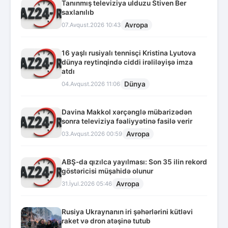
Tanınmış televiziya ulduzu Stiven Ber
saxlanılıb
Avropa
07.Avqust.2026 10:43
16 yaşlı rusiyalı tennisçi Kristina Lyutova
dünya reytinqində ciddi irəliləyişə imza
atdı
Dünya
04.Avqust.2026 11:06
Davina Makkol xərçənglə mübarizədən
sonra televiziya fəaliyyətinə fasilə verir
Avropa
03.Avqust.2026 00:59
ABŞ-da qızılca yayılması: Son 35 ilin rekord
göstəricisi müşahidə olunur
Avropa
31.İyul.2026 05:46
Rusiya Ukraynanın iri şəhərlərini kütləvi
raket və dron atəşinə tutub