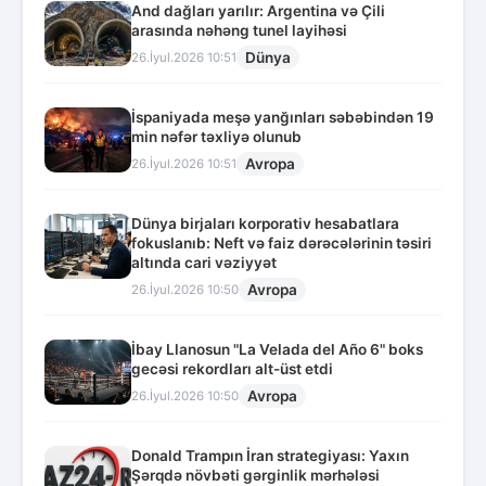
And dağları yarılır: Argentina və Çili
arasında nəhəng tunel layihəsi
Dünya
26.İyul.2026 10:51
İspaniyada meşə yanğınları səbəbindən 19
min nəfər təxliyə olunub
Avropa
26.İyul.2026 10:51
Dünya birjaları korporativ hesabatlara
fokuslanıb: Neft və faiz dərəcələrinin təsiri
altında cari vəziyyət
Avropa
26.İyul.2026 10:50
İbay Llanosun "La Velada del Año 6" boks
gecəsi rekordları alt-üst etdi
Avropa
26.İyul.2026 10:50
Donald Trampın İran strategiyası: Yaxın
Şərqdə növbəti gərginlik mərhələsi