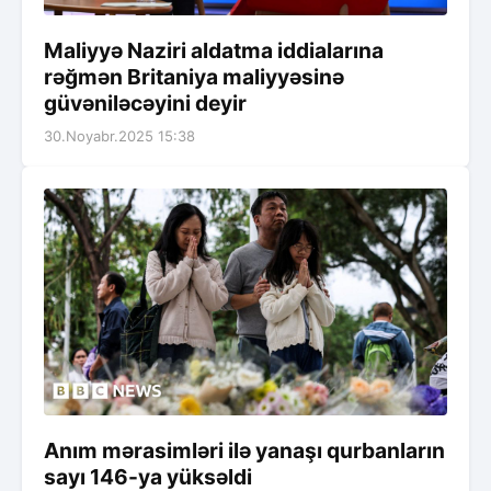
Maliyyə Naziri aldatma iddialarına
rəğmən Britaniya maliyyəsinə
güvəniləcəyini deyir
30.Noyabr.2025 15:38
Anım mərasimləri ilə yanaşı qurbanların
sayı 146-ya yüksəldi