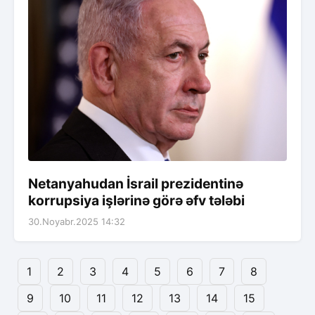
Netanyahudan İsrail prezidentinə
korrupsiya işlərinə görə əfv tələbi
30.Noyabr.2025 14:32
1
2
3
4
5
6
7
8
9
10
11
12
13
14
15