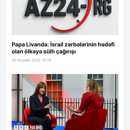
Papa Livanda: İsrail zərbələrinin hədəfi
olan ölkəyə sülh çağırışı
30.Noyabr.2025 16:19