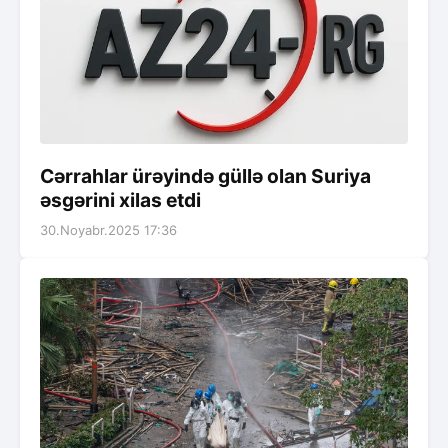
Cərrahlar ürəyində güllə olan Suriya
əsgərini xilas etdi
30.Noyabr.2025 17:36