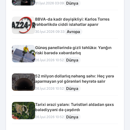
Dünya
31.İyul.2026 03:09
BBVA-da kadr dəyişikliyi: Karlos Torres
rəhbərlikdə ciddi islahatlar aparır
Avropa
30.İyul.2026 09:33
Günəş panellərində gizli təhlükə: Yanğın
riski barədə xəbərdarlıq
Dünya
26.İyul.2026 10:52
52 milyon dollarlıq nəhəng səhv: Heç yerə
aparmayan yol görənləri heyrətə salır
Dünya
26.İyul.2026 10:52
Tarixi ərazi yalanı: Turistləri aldadan şəxs
bələdiyyəni də çaşdırdı
Dünya
26.İyul.2026 10:52