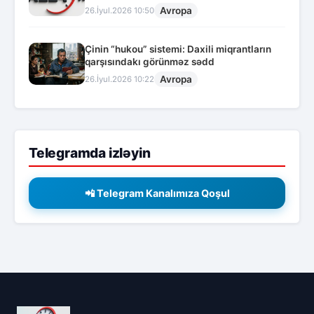
Avropa
26.İyul.2026 10:50
Çinin “hukou” sistemi: Daxili miqrantların
qarşısındakı görünməz sədd
Avropa
26.İyul.2026 10:22
Telegramda izləyin
📲 Telegram Kanalımıza Qoşul