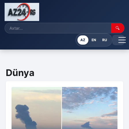
🔍
AZ
EN
RU
Dünya