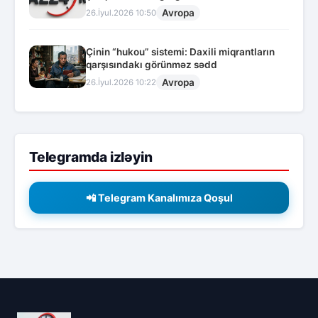
Avropa
26.İyul.2026 10:50
Çinin “hukou” sistemi: Daxili miqrantların
qarşısındakı görünməz sədd
Avropa
26.İyul.2026 10:22
Telegramda izləyin
📲 Telegram Kanalımıza Qoşul