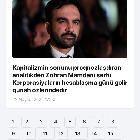
Kapitalizmin sonunu proqnozlaşdıran
analitikdən Zohran Mamdani şərhi
Korporasiyaların hesablaşma günü gəlir
günah özlərindədir
22.Noyabr.2025 17:00
1
2
3
4
5
6
7
8
9
10
11
12
13
14
15