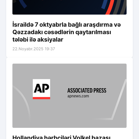
İsraildə 7 oktyabrla bağlı araşdırma və
Qəzzadakı cəsədlərin qaytarılması
tələbi ilə aksiyalar
22.Noyabr.2025 19:37
Hollandiya hərbçiləri Volkel bazası