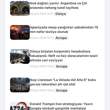
And dağları yarılır: Argentina və Çili
arasında nəhəng tunel layihəsi
Dünya
26.İyul.2026 10:51
İspaniyada meşə yanğınları səbəbindən 19
min nəfər təxliyə olunub
Avropa
26.İyul.2026 10:51
Dünya birjaları korporativ hesabatlara
fokuslanıb: Neft və faiz dərəcələrinin təsiri
altında cari vəziyyət
Avropa
26.İyul.2026 10:50
İbay Llanosun "La Velada del Año 6" boks
gecəsi rekordları alt-üst etdi
Avropa
26.İyul.2026 10:50
Donald Trampın İran strategiyası: Yaxın
Şərqdə növbəti gərginlik mərhələsi