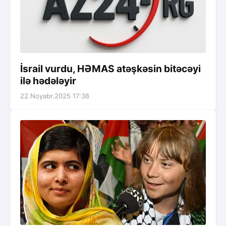
İsrail vurdu, HƏMAS atəşkəsin bitəcəyi
ilə hədələyir
22.Noyabr.2025 17:38