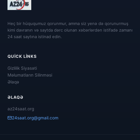
Heç bir hüququmuz qorunmur, amma siz yenə də qorunurmuş
kimi davranın və saytda dərc olunan xəbərlərdən istifadə zamanı
24 saat saytına istinad edin.
QUICK LINKS
Gizlilik Siyasəti
Məlumatların Silinməsi
Əlaqə
ƏLAQƏ
az24saat.org
24saat.org@gmail.com