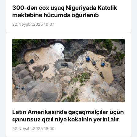
300-dən çox uşaq Nigeriyada Katolik
məktəbinə hücumda öğurlanıb
22.Noyabr.2025 18:37
Latın Amerikasında qaçaqmalçılar üçün
qanunsuz qızıl niyə kokainin yerini alır
22.Noyabr.2025 18:00