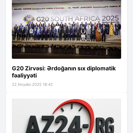
G20 Zirvəsi: Ərdoğanın sıx diplomatik
fəaliyyəti
22.Noyabr.2025 18:42