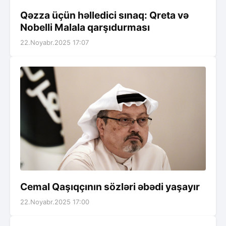
Qəzza üçün həlledici sınaq: Qreta və
Nobelli Malala qarşıdurması
22.Noyabr.2025 17:07
Cemal Qaşıqçının sözləri əbədi yaşayır
22.Noyabr.2025 17:00