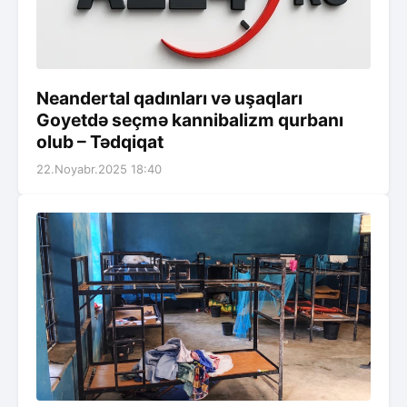
Neandertal qadınları və uşaqları
Goyetdə seçmə kannibalizm qurbanı
olub – Tədqiqat
22.Noyabr.2025 18:40