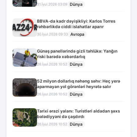
Dünya
31.İyul.2026 03:09
BBVA-da kadr dəyişikliyi: Karlos Torres
rəhbərlikdə ciddi islahatlar aparır
Avropa
30.İyul.2026 09:33
Günəş panellərində gizli təhlükə: Yanğın
riski barədə xəbərdarlıq
Dünya
26.İyul.2026 10:52
52 milyon dollarlıq nəhəng səhv: Heç yerə
aparmayan yol görənləri heyrətə salır
Dünya
26.İyul.2026 10:52
Tarixi ərazi yalanı: Turistləri aldadan şəxs
bələdiyyəni də çaşdırdı
Dünya
26.İyul.2026 10:52