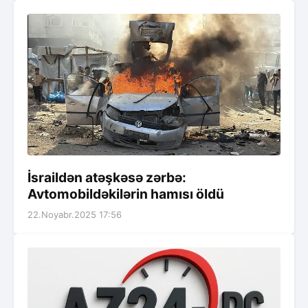
İsraildən atəşkəsə zərbə:
Avtomobildəkilərin hamısı öldü
22.Noyabr.2025 17:56