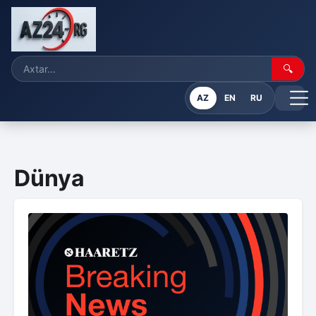
🔍
AZ
EN
RU
Dünya