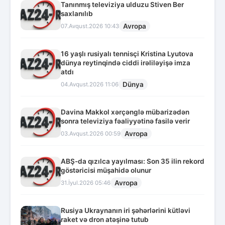
Tanınmış televiziya ulduzu Stiven Ber
saxlanılıb
Avropa
07.Avqust.2026 10:43
16 yaşlı rusiyalı tennisçi Kristina Lyutova
dünya reytinqində ciddi irəliləyişə imza
atdı
Dünya
04.Avqust.2026 11:06
Davina Makkol xərçənglə mübarizədən
sonra televiziya fəaliyyətinə fasilə verir
Avropa
03.Avqust.2026 00:59
ABŞ-da qızılca yayılması: Son 35 ilin rekord
göstəricisi müşahidə olunur
Avropa
31.İyul.2026 05:46
Rusiya Ukraynanın iri şəhərlərini kütləvi
raket və dron atəşinə tutub