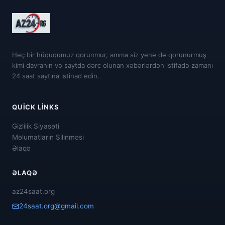
Heç bir hüququmuz qorunmur, amma siz yenə də qorunurmuş
kimi davranın və saytda dərc olunan xəbərlərdən istifadə zamanı
24 saat saytına istinad edin.
QUICK LINKS
Gizlilik Siyasəti
Məlumatların Silinməsi
Əlaqə
ƏLAQƏ
az24saat.org
24saat.org@gmail.com