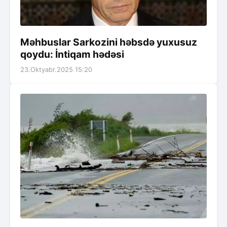
Məhbuslar Sarkozini həbsdə yuxusuz
qoydu: İntiqam hədəsi
23.Oktyabr.2025 15:20