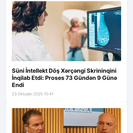
Süni İntellekt Döş Xərçəngi Skrininqini
İnqilab Etdi: Proses 73 Gündən 9 Günə
Endi
23.Oktyabr.2025 10:41