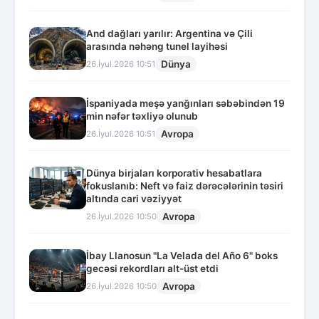
And dağları yarılır: Argentina və Çili
arasında nəhəng tunel layihəsi
Dünya
26.İyul.2026 10:51
İspaniyada meşə yanğınları səbəbindən 19
min nəfər təxliyə olunub
Avropa
26.İyul.2026 10:51
Dünya birjaları korporativ hesabatlara
fokuslanıb: Neft və faiz dərəcələrinin təsiri
altında cari vəziyyət
Avropa
26.İyul.2026 10:50
İbay Llanosun "La Velada del Año 6" boks
gecəsi rekordları alt-üst etdi
Avropa
26.İyul.2026 10:50