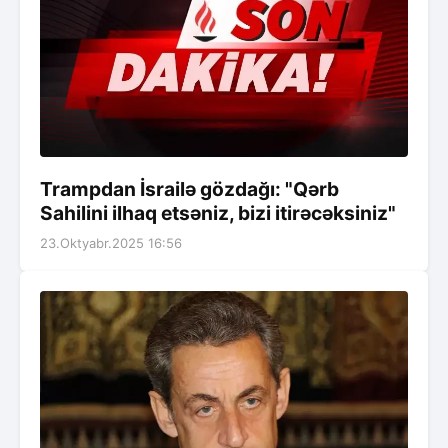
Trampdan İsrailə gözdağı: "Qərb
Sahilini ilhaq etsəniz, bizi itirəcəksiniz"
23.Oktyabr.2025 16:56