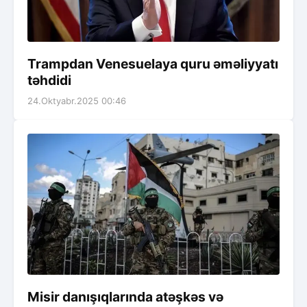
Trampdan Venesuelaya quru əməliyyatı
təhdidi
24.Oktyabr.2025 00:46
Misir danışıqlarında atəşkəs və