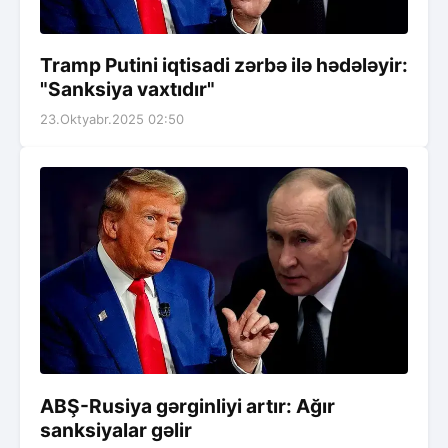
Tramp Putini iqtisadi zərbə ilə hədələyir:
"Sanksiya vaxtıdır"
23.Oktyabr.2025 02:50
ABŞ-Rusiya gərginliyi artır: Ağır
sanksiyalar gəlir