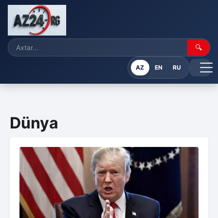
🔍
AZ
EN
RU
Dünya