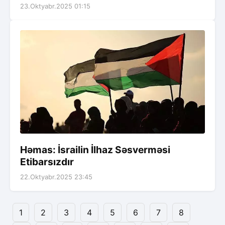
23.Oktyabr.2025 01:15
Həmas: İsrailin İlhaz Səsverməsi
Etibarsızdır
22.Oktyabr.2025 23:45
1
2
3
4
5
6
7
8