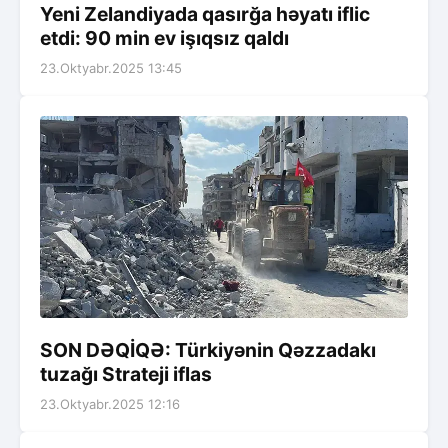
Yeni Zelandiyada qasırğa həyatı iflic
etdi: 90 min ev işıqsız qaldı
23.Oktyabr.2025 13:45
SON DƏQİQƏ: Türkiyənin Qəzzadakı
tuzağı Strateji iflas
23.Oktyabr.2025 12:16