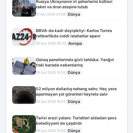
Rusiya Ukraynanın iri şəhərlərini kütləvi
raket və dron atəşinə tutub
Dünya
31.İyul.2026 03:09
BBVA-da kadr dəyişikliyi: Karlos Torres
rəhbərlikdə ciddi islahatlar aparır
Avropa
30.İyul.2026 09:33
Günəş panellərində gizli təhlükə: Yanğın
riski barədə xəbərdarlıq
Dünya
26.İyul.2026 10:52
52 milyon dollarlıq nəhəng səhv: Heç yerə
aparmayan yol görənləri heyrətə salır
Dünya
26.İyul.2026 10:52
Tarixi ərazi yalanı: Turistləri aldadan şəxs
bələdiyyəni də çaşdırdı
Dünya
26.İyul.2026 10:52