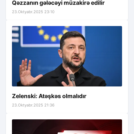
Qəzzanın gələcəyi müzakirə edilir
23.Oktyabr.2025 23:10
Zelenski: Atəşkəs olmalıdır
23.Oktyabr.2025 21:36