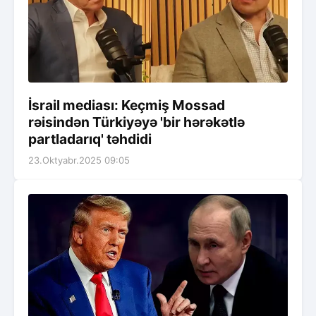
İsrail mediası: Keçmiş Mossad
rəisindən Türkiyəyə 'bir hərəkətlə
partladarıq' təhdidi
23.Oktyabr.2025 09:05