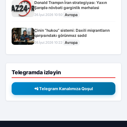
Donald Trampın İran strategiyası: Yaxın
Şərqdə növbəti gərginlik mərhələsi
Avropa
26.İyul.2026 10:50
Çinin “hukou” sistemi: Daxili miqrantların
qarşısındakı görünməz sədd
Avropa
26.İyul.2026 10:22
Telegramda izləyin
📲 Telegram Kanalımıza Qoşul