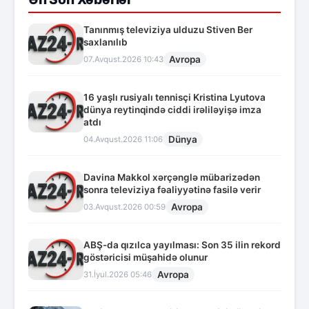
Tanınmış televiziya ulduzu Stiven Ber
saxlanılıb
Avropa
07.Avqust.2026 10:43
16 yaşlı rusiyalı tennisçi Kristina Lyutova
dünya reytinqində ciddi irəliləyişə imza
atdı
Dünya
04.Avqust.2026 11:06
Davina Makkol xərçənglə mübarizədən
sonra televiziya fəaliyyətinə fasilə verir
Avropa
03.Avqust.2026 00:59
ABŞ-da qızılca yayılması: Son 35 ilin rekord
göstəricisi müşahidə olunur
Avropa
31.İyul.2026 05:46