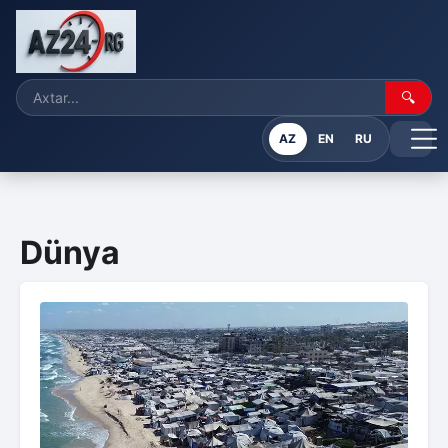
🔍
AZ
EN
RU
Dünya