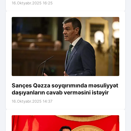
16.Oktyabr.2025 16:25
Sançes Qəzza soyqırımında məsuliyyət
daşıyanların cavab verməsini istəyir
16.Oktyabr.2025 14:37