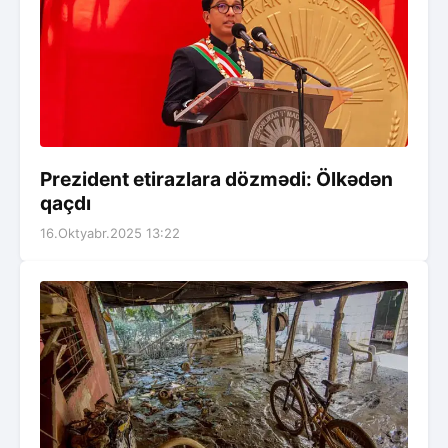
Prezident etirazlara dözmədi: Ölkədən
qaçdı
16.Oktyabr.2025 13:22