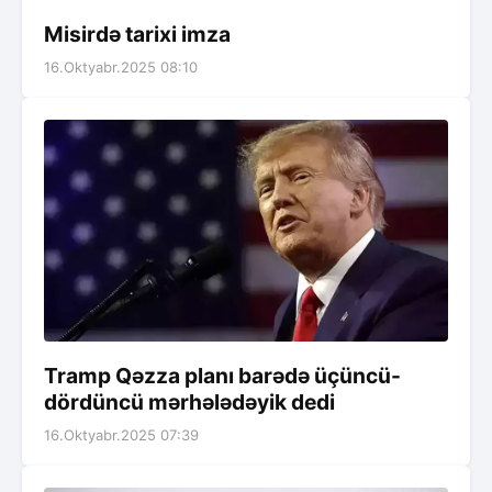
Misirdə tarixi imza
16.Oktyabr.2025 08:10
Tramp Qəzza planı barədə üçüncü-
dördüncü mərhələdəyik dedi
16.Oktyabr.2025 07:39