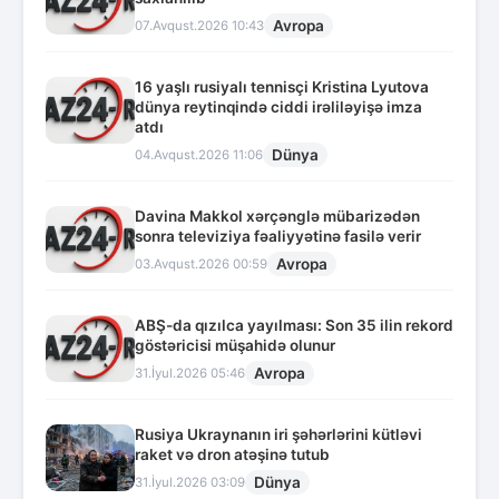
Avropa
07.Avqust.2026 10:43
16 yaşlı rusiyalı tennisçi Kristina Lyutova
dünya reytinqində ciddi irəliləyişə imza
atdı
Dünya
04.Avqust.2026 11:06
Davina Makkol xərçənglə mübarizədən
sonra televiziya fəaliyyətinə fasilə verir
Avropa
03.Avqust.2026 00:59
ABŞ-da qızılca yayılması: Son 35 ilin rekord
göstəricisi müşahidə olunur
Avropa
31.İyul.2026 05:46
Rusiya Ukraynanın iri şəhərlərini kütləvi
raket və dron atəşinə tutub
Dünya
31.İyul.2026 03:09