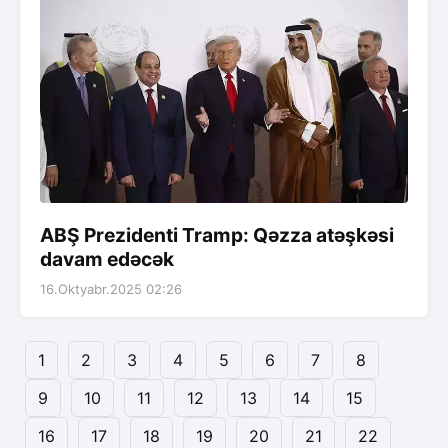
ABŞ Prezidenti Tramp: Qəzza atəşkəsi
davam edəcək
16.Oktyabr.2025 02:26
1
2
3
4
5
6
7
8
9
10
11
12
13
14
15
16
17
18
19
20
21
22