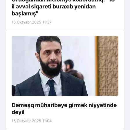
il əvvəl siqareti buraxıb yenidən
başlamış"
16.Oktyabr.2025 11:37
Dəməşq müharibəyə girmək niyyətində
deyil
16.Oktyabr.2025 11:04