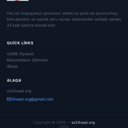
Heç bir hüququmuz qorunmur, amma siz yenə də qorunurmuş
kimi davranın və saytda dərc olunan xəbərlərdən istifadə zamanı
24 saat saytına istinad edin.
QUICK LINKS
Gizlilik Siyasəti
Məlumatların Silinməsi
Əlaqə
ƏLAQƏ
az24saat.org
24saat.org@gmail.com
Copyright © 2026 —
az24saat.org