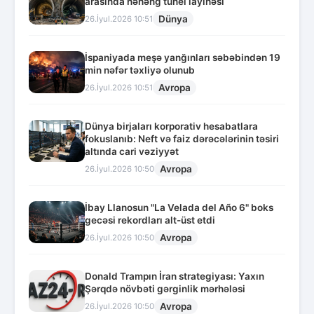
arasında nəhəng tunel layihəsi
Dünya
26.İyul.2026 10:51
İspaniyada meşə yanğınları səbəbindən 19
min nəfər təxliyə olunub
Avropa
26.İyul.2026 10:51
Dünya birjaları korporativ hesabatlara
fokuslanıb: Neft və faiz dərəcələrinin təsiri
altında cari vəziyyət
Avropa
26.İyul.2026 10:50
İbay Llanosun "La Velada del Año 6" boks
gecəsi rekordları alt-üst etdi
Avropa
26.İyul.2026 10:50
Donald Trampın İran strategiyası: Yaxın
Şərqdə növbəti gərginlik mərhələsi
Avropa
26.İyul.2026 10:50