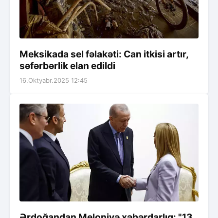
Meksikada sel fəlakəti: Can itkisi artır,
səfərbərlik elan edildi
16.Oktyabr.2025 12:45
Ərdoğandan Meloniyə xəbərdarlıq: "13