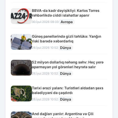
BBVA-da kadr dəyişikliyi: Karlos Torres
rəhbərlikdə ciddi islahatlar aparır
Avropa
30.İyul.2026 09:33
Günəş panellərində gizli təhlükə: Yanğın
riski barədə xəbərdarlıq
Dünya
26.İyul.2026 10:52
52 milyon dollarlıq nəhəng səhv: Heç yerə
aparmayan yol görənləri heyrətə salır
Dünya
26.İyul.2026 10:52
Tarixi ərazi yalanı: Turistləri aldadan şəxs
bələdiyyəni də çaşdırdı
Dünya
26.İyul.2026 10:52
And dağları yarılır: Argentina və Çili