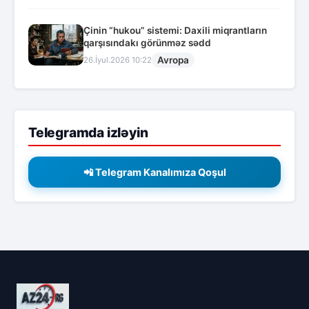
Çinin “hukou” sistemi: Daxili miqrantların
qarşısındakı görünməz sədd
Avropa
26.İyul.2026 10:22
Telegramda izləyin
📲 Telegram Kanalımıza Qoşul