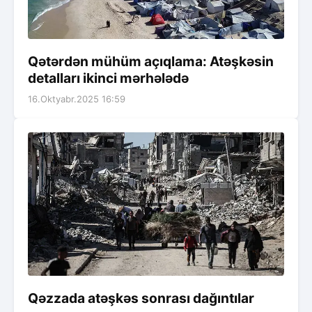
Qətərdən mühüm açıqlama: Atəşkəsin
detalları ikinci mərhələdə
16.Oktyabr.2025 16:59
Qəzzada atəşkəs sonrası dağıntılar