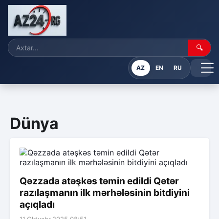
🔍
AZ
EN
RU
Dünya
Qəzzada atəşkəs təmin edildi Qətər
razılaşmanın ilk mərhələsinin bitdiyini
açıqladı