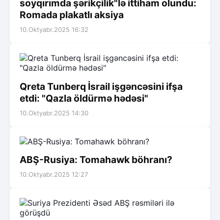
soyqırımda şərikçilik"lə ittiham olundu:
Romada plakatlı aksiya
10.Oktyabr.2025 16:32
Qreta Tunberq İsrail işgəncəsini ifşa
etdi: "Qazla öldürmə hədəsi"
10.Oktyabr.2025 14:30
ABŞ-Rusiya: Tomahawk böhranı?
10.Oktyabr.2025 12:27