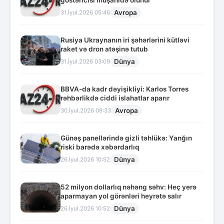
göstəricisi müşahidə olunur
Avropa
31.İyul.2026 05:46
Rusiya Ukraynanın iri şəhərlərini kütləvi
raket və dron atəşinə tutub
Dünya
31.İyul.2026 03:09
BBVA-da kadr dəyişikliyi: Karlos Torres
rəhbərlikdə ciddi islahatlar aparır
Avropa
30.İyul.2026 09:33
Günəş panellərində gizli təhlükə: Yanğın
riski barədə xəbərdarlıq
Dünya
26.İyul.2026 10:52
52 milyon dollarlıq nəhəng səhv: Heç yerə
aparmayan yol görənləri heyrətə salır
Dünya
26.İyul.2026 10:52