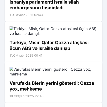
İspaniya parlamenti İsrailə silah
embarqosunu təsdiqlədi
11.Oktyabr.2025 02:43
Türkiyə, Misir, Qətər Qəzza atəşkəsi
üçün ABŞ və İsraillə danışıb
11.Oktyabr.2025 00:41
Varufakis Blerin yerini göstərdi: Qəzza
yox, məhkəmə
10.Oktyabr.2025 22:40