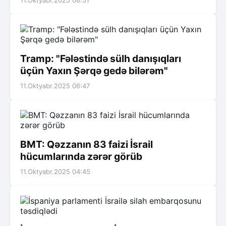
11.Oktyabr.2025 08:51
Tramp: "Fələstində sülh danışıqları
üçün Yaxın Şərqə gedə bilərəm"
11.Oktyabr.2025 06:47
BMT: Qəzzanın 83 faizi İsrail
hücumlarında zərər görüb
11.Oktyabr.2025 04:45