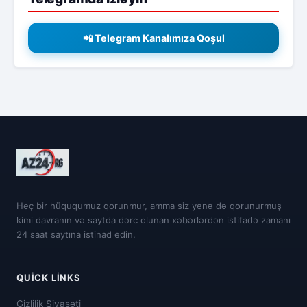
📲 Telegram Kanalımıza Qoşul
Heç bir hüququmuz qorunmur, amma siz yenə də qorunurmuş
kimi davranın və saytda dərc olunan xəbərlərdən istifadə zamanı
24 saat saytına istinad edin.
QUICK LINKS
Gizlilik Siyasəti