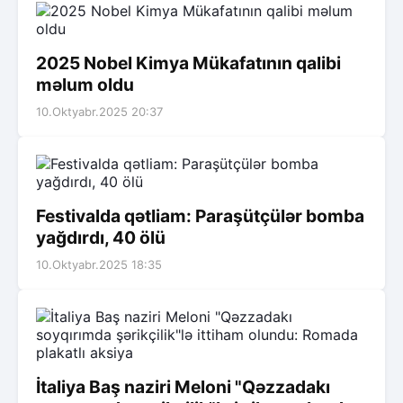
2025 Nobel Kimya Mükafatının qalibi
məlum oldu
10.Oktyabr.2025 20:37
Festivalda qətliam: Paraşütçülər bomba
yağdırdı, 40 ölü
10.Oktyabr.2025 18:35
İtaliya Baş naziri Meloni "Qəzzadakı