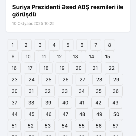
Suriya Prezidenti Əsəd ABŞ rəsmiləri ilə
görüşdü
10.Oktyabr.2025 10:25
1
2
3
4
5
6
7
8
9
10
11
12
13
14
15
16
17
18
19
20
21
22
23
24
25
26
27
28
29
30
31
32
33
34
35
36
37
38
39
40
41
42
43
44
45
46
47
48
49
50
51
52
53
54
55
56
57