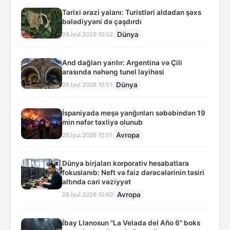
Tarixi ərazi yalanı: Turistləri aldadan şəxs
bələdiyyəni də çaşdırdı
Dünya
26.İyul.2026 10:52
And dağları yarılır: Argentina və Çili
arasında nəhəng tunel layihəsi
Dünya
26.İyul.2026 10:51
İspaniyada meşə yanğınları səbəbindən 19
min nəfər təxliyə olunub
Avropa
26.İyul.2026 10:51
Dünya birjaları korporativ hesabatlara
fokuslanıb: Neft və faiz dərəcələrinin təsiri
altında cari vəziyyət
Avropa
26.İyul.2026 10:50
İbay Llanosun "La Velada del Año 6" boks