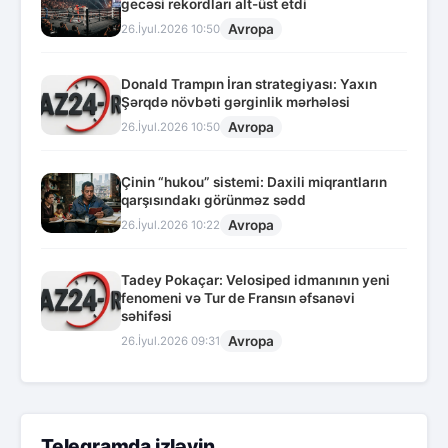
gecəsi rekordları alt-üst etdi
Avropa
26.İyul.2026 10:50
Donald Trampın İran strategiyası: Yaxın
Şərqdə növbəti gərginlik mərhələsi
Avropa
26.İyul.2026 10:50
Çinin “hukou” sistemi: Daxili miqrantların
qarşısındakı görünməz sədd
Avropa
26.İyul.2026 10:22
Tadey Pokaçar: Velosiped idmanının yeni
fenomeni və Tur de Fransın əfsanəvi
səhifəsi
Avropa
26.İyul.2026 09:31
Telegramda izləyin