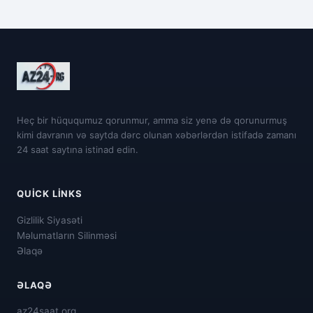
Heç bir hüququmuz qorunmur, amma siz yenə də qorunurmuş
kimi davranın və saytda dərc olunan xəbərlərdən istifadə zamanı
24 saat saytına istinad edin.
QUICK LINKS
Gizlilik Siyasəti
Məlumatların Silinməsi
Əlaqə
ƏLAQƏ
az24saat.org