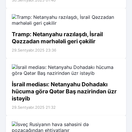
30.Sentyabr.2025 01:40
Tramp: Netanyahu razılaşdı, İsrail
Qəzzadan mərhələli geri çəkilir
29.Sentyabr.2025 23:36
İsrail mediası: Netanyahu Dohadakı
hücuma görə Qətər Baş nazirindən üzr
istəyib
29.Sentyabr.2025 21:32