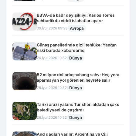
BBVA-da kadr dəyişikliyi: Karlos Torres
rəhbərlikdə ciddi islahatlar aparır
Avropa
30.İyul.2026 09:33
Günəş panellərində gizli təhlükə: Yanğın
riski barədə xəbərdarlıq
Dünya
26.İyul.2026 10:52
52 milyon dollarlıq nəhəng səhv: Heç yerə
aparmayan yol görənləri heyrətə salır
Dünya
26.İyul.2026 10:52
Tarixi ərazi yalanı: Turistləri aldadan şəxs
bələdiyyəni də çaşdırdı
Dünya
26.İyul.2026 10:52
And dağları yarılır: Argentina və Çili