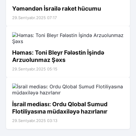
Yəməndən İsrailə raket hücumu
29.Sentyabr.2025 07:17
Həmas: Toni Bleyr Fələstin İşində
Arzuolunmaz Şəxs
29.Sentyabr.2025 05:15
İsrail mediası: Ordu Qlobal Sumud
Flotiliyasına müdaxiləyə hazırlanır
29.Sentyabr.2025 03:13