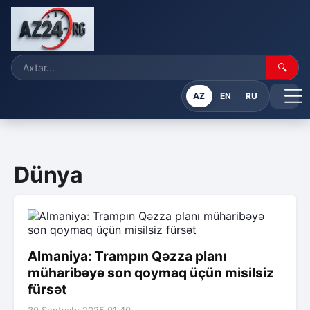
🔍
AZ
EN
RU
Dünya
Almaniya: Trampın Qəzza planı
müharibəyə son qoymaq üçün misilsiz
fürsət