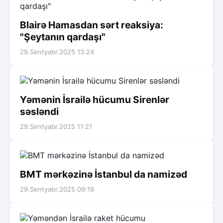
Blairə Hamasdan sərt reaksiya:
"Şeytanın qardaşı"
29.Sentyabr.2025 13:24
Yəmənin İsrailə hücumu Sirenlər
səsləndi
29.Sentyabr.2025 11:21
BMT mərkəzinə İstanbul da namizəd
29.Sentyabr.2025 09:19