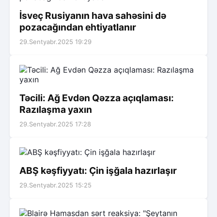
İsveç Rusiyanın hava sahəsini də
pozacağından ehtiyatlanır
29.Sentyabr.2025 19:29
Təcili: Ağ Evdən Qəzza açıqlaması:
Razılaşma yaxın
29.Sentyabr.2025 17:28
ABŞ kəşfiyyatı: Çin işğala hazırlaşır
29.Sentyabr.2025 15:25