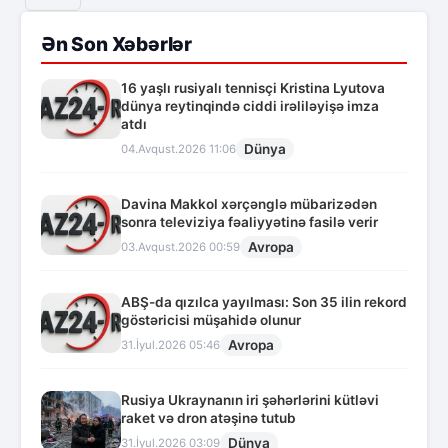
Ən Son Xəbərlər
16 yaşlı rusiyalı tennisçi Kristina Lyutova
dünya reytinqində ciddi irəliləyişə imza
atdı
Dünya
04.Avqust.2026 11:06
Davina Makkol xərçənglə mübarizədən
sonra televiziya fəaliyyətinə fasilə verir
Avropa
03.Avqust.2026 00:59
ABŞ-da qızılca yayılması: Son 35 ilin rekord
göstəricisi müşahidə olunur
Avropa
31.İyul.2026 05:46
Rusiya Ukraynanın iri şəhərlərini kütləvi
raket və dron atəşinə tutub
Dünya
31.İyul.2026 03:09