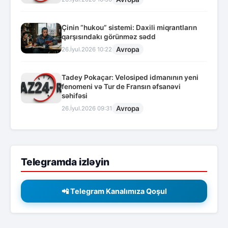
Çinin “hukou” sistemi: Daxili miqrantların
qarşısındakı görünməz sədd
Avropa
26.İyul.2026 10:22
Tadey Pokaçar: Velosiped idmanının yeni
fenomeni və Tur de Fransın əfsanəvi
səhifəsi
Avropa
26.İyul.2026 09:31
Telegramda izləyin
📲 Telegram Kanalımıza Qoşul