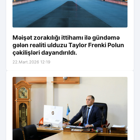
Məişət zorakılığı ittihamı ilə gündəmə
gələn realiti ulduzu Taylor Frenki Polun
çəkilişləri dayandırıldı.
22.Mart.2026 12:19