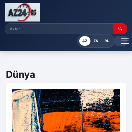
🔍
AZ
EN
RU
Dünya