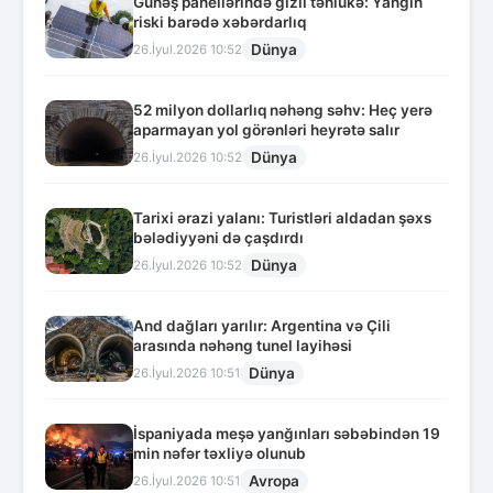
Günəş panellərində gizli təhlükə: Yanğın
riski barədə xəbərdarlıq
Dünya
26.İyul.2026 10:52
52 milyon dollarlıq nəhəng səhv: Heç yerə
aparmayan yol görənləri heyrətə salır
Dünya
26.İyul.2026 10:52
Tarixi ərazi yalanı: Turistləri aldadan şəxs
bələdiyyəni də çaşdırdı
Dünya
26.İyul.2026 10:52
And dağları yarılır: Argentina və Çili
arasında nəhəng tunel layihəsi
Dünya
26.İyul.2026 10:51
İspaniyada meşə yanğınları səbəbindən 19
min nəfər təxliyə olunub
Avropa
26.İyul.2026 10:51