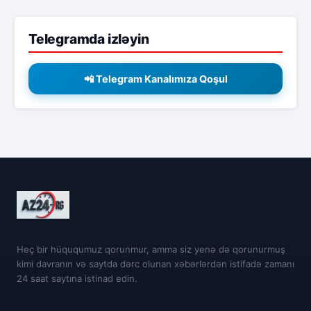
Telegramda izləyin
📲 Telegram Kanalımıza Qoşul
Heç bir hüququmuz qorunmur, amma siz yenə də qorunurmuş
kimi davranın və saytda dərc olunan xəbərlərdən istifadə zamanı
24 saat saytına istinad edin.