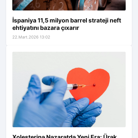
İspaniya 11,5 milyon barrel strateji neft
ehtiyatını bazara çıxarır
22.Mart.2026 13:02
Xolesterinə Nəzarətdə Yeni Era: Ürək