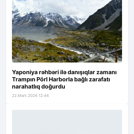
Yaponiya rəhbəri ilə danışıqlar zamanı
Trampın Pörl Harborla bağlı zarafatı
narahatlıq doğurdu
22.Mart.2026 12:44