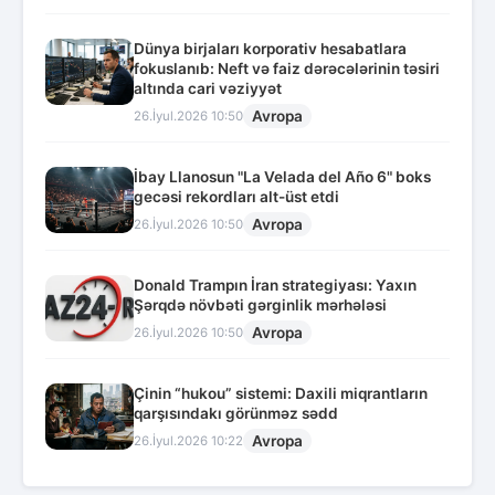
Dünya birjaları korporativ hesabatlara
fokuslanıb: Neft və faiz dərəcələrinin təsiri
altında cari vəziyyət
Avropa
26.İyul.2026 10:50
İbay Llanosun "La Velada del Año 6" boks
gecəsi rekordları alt-üst etdi
Avropa
26.İyul.2026 10:50
Donald Trampın İran strategiyası: Yaxın
Şərqdə növbəti gərginlik mərhələsi
Avropa
26.İyul.2026 10:50
Çinin “hukou” sistemi: Daxili miqrantların
qarşısındakı görünməz sədd
Avropa
26.İyul.2026 10:22