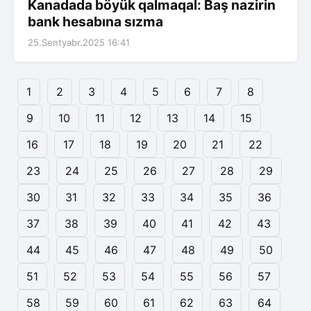
Kanadada böyük qalmaqal: Baş nazirin
bank hesabına sızma
25.Sentyabr.2025 16:41
1
2
3
4
5
6
7
8
9
10
11
12
13
14
15
16
17
18
19
20
21
22
23
24
25
26
27
28
29
30
31
32
33
34
35
36
37
38
39
40
41
42
43
44
45
46
47
48
49
50
51
52
53
54
55
56
57
58
59
60
61
62
63
64