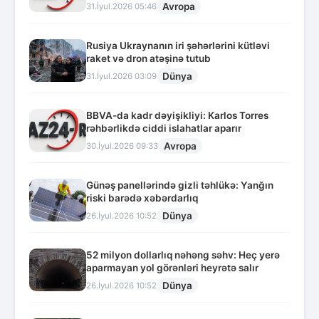
Avropa
31.İyul.2026 05:46
Rusiya Ukraynanın iri şəhərlərini kütləvi
raket və dron atəşinə tutub
Dünya
31.İyul.2026 03:09
BBVA-da kadr dəyişikliyi: Karlos Torres
rəhbərlikdə ciddi islahatlar aparır
Avropa
30.İyul.2026 09:33
Günəş panellərində gizli təhlükə: Yanğın
riski barədə xəbərdarlıq
Dünya
26.İyul.2026 10:52
52 milyon dollarlıq nəhəng səhv: Heç yerə
aparmayan yol görənləri heyrətə salır
Dünya
26.İyul.2026 10:52