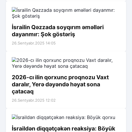
İsrailin Qəzzada soyqırım əməlləri
dayanmır: Şok göstəriş
26.Sentyabr.2025 14:05
2026-cı ilin qorxunc proqnozu Vaxt
daralır, Yerə dəyəndə həyat sona
çatacaq
26.Sentyabr.2025 12:02
İsraildən diqqətçəkən reaksiya: Böyük