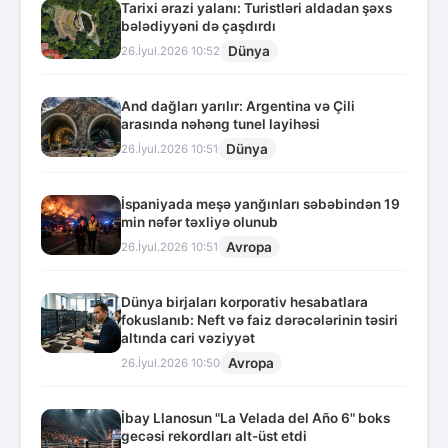
Tarixi ərazi yalanı: Turistləri aldadan şəxs
bələdiyyəni də çaşdırdı
Dünya
26.İyul.2026 10:52
And dağları yarılır: Argentina və Çili
arasında nəhəng tunel layihəsi
Dünya
26.İyul.2026 10:51
İspaniyada meşə yanğınları səbəbindən 19
min nəfər təxliyə olunub
Avropa
26.İyul.2026 10:51
Dünya birjaları korporativ hesabatlara
fokuslanıb: Neft və faiz dərəcələrinin təsiri
altında cari vəziyyət
Avropa
26.İyul.2026 10:50
İbay Llanosun "La Velada del Año 6" boks
gecəsi rekordları alt-üst etdi