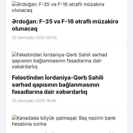
Ərdoğan: F-35 və F-16 ətraflı müzakirə
olunacaq
25.Sentyabr.2025 20:45
Fələstindən İordaniya-Qərb Sahili
sərhəd qapısının bağlanmasının
fəsadlarına dair xəbərdarlıq
25.Sentyabr.2025 18:43