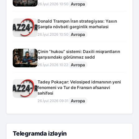
Avropa
26.İyul.2026 10:50
Donald Trampın İran strategiyası: Yaxın
Şərqdə növbəti gərginlik mərhələsi
Avropa
26.İyul.2026 10:50
Çinin “hukou” sistemi: Daxili miqrantların
qarşısındakı görünməz sədd
Avropa
26.İyul.2026 10:22
Tadey Pokaçar: Velosiped idmanının yeni
fenomeni və Tur de Fransın əfsanəvi
səhifəsi
Avropa
26.İyul.2026 09:31
Telegramda izləyin