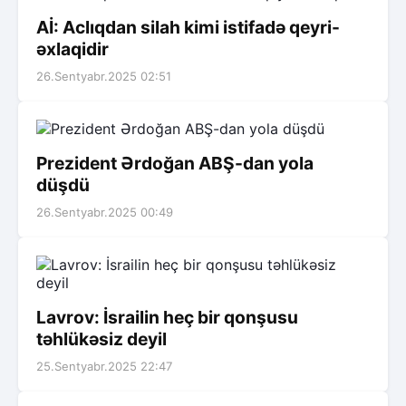
Aİ: Aclıqdan silah kimi istifadə qeyri-
əxlaqidir
26.Sentyabr.2025 02:51
Prezident Ərdoğan ABŞ-dan yola
düşdü
26.Sentyabr.2025 00:49
Lavrov: İsrailin heç bir qonşusu
təhlükəsiz deyil
25.Sentyabr.2025 22:47