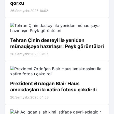
qorxu
26.Sentyabr.2025 10:02
Tehran Çinin dəstəyi ilə yenidən
münaqişəyə hazırlaşır: Peyk görüntüləri
26.Sentyabr.2025 07:57
Prezident Ərdoğan Blair Haus
əməkdaşları ilə xatirə fotosu çəkdirdi
26.Sentyabr.2025 04:53