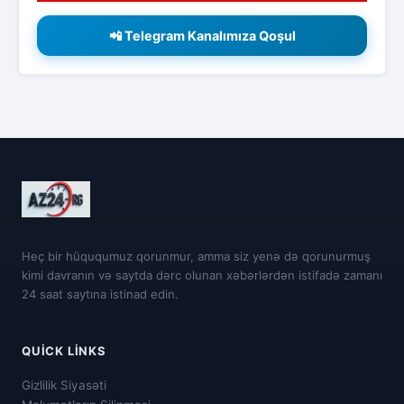
📲 Telegram Kanalımıza Qoşul
Heç bir hüququmuz qorunmur, amma siz yenə də qorunurmuş
kimi davranın və saytda dərc olunan xəbərlərdən istifadə zamanı
24 saat saytına istinad edin.
QUICK LINKS
Gizlilik Siyasəti