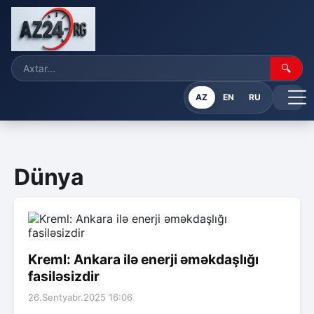
🔍
AZ
EN
RU
Dünya
Kreml: Ankara ilə enerji əməkdaşlığı
fasiləsizdir
26.Sentyabr.2025 16:06