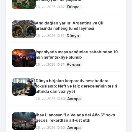
Dünya
26.İyul.2026 10:52
And dağları yarılır: Argentina və Çili
arasında nəhəng tunel layihəsi
Dünya
26.İyul.2026 10:51
İspaniyada meşə yanğınları səbəbindən 19
min nəfər təxliyə olunub
Avropa
26.İyul.2026 10:51
Dünya birjaları korporativ hesabatlara
fokuslanıb: Neft və faiz dərəcələrinin təsiri
altında cari vəziyyət
Avropa
26.İyul.2026 10:50
İbay Llanosun "La Velada del Año 6" boks
gecəsi rekordları alt-üst etdi
Avropa
26.İyul.2026 10:50