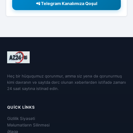
📲 Telegram Kanalımıza Qoşul
Heç bir hüququmuz qorunmur, amma siz yenə də qorunurmuş
kimi davranın və saytda dərc olunan xəbərlərdən istifadə zamanı
24 saat saytına istinad edin.
QUICK LINKS
Gizlilik Siyasəti
Məlumatların Silinməsi
Əlaqə