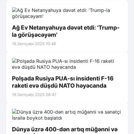
Ağ Ev Netanyahuya dəvət etdi: 'Trump-
la görüşəcəyəm'
19.Sentyabr.2025 10:48
Polşada Rusiya PUA-sı insidenti F-16
raketi evə düşdü NATO həyəcanda
19.Sentyabr.2025 08:47
Dünya üzrə 400-dən artıq müğənni və