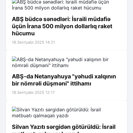
ABŞ büdcə sənədləri: İsraili müdafiə
üçün İrana 500 milyon dollarlıq raket
hücumu
18.Sentyabr.2025 14:21
ABŞ-da Netanyahuya "yəhudi xalqının
bir nömrəli düşməni" ittihamı
18.Sentyabr.2025 12:17
Silvan Yazıtı sərgidən götürüldü: İsrail