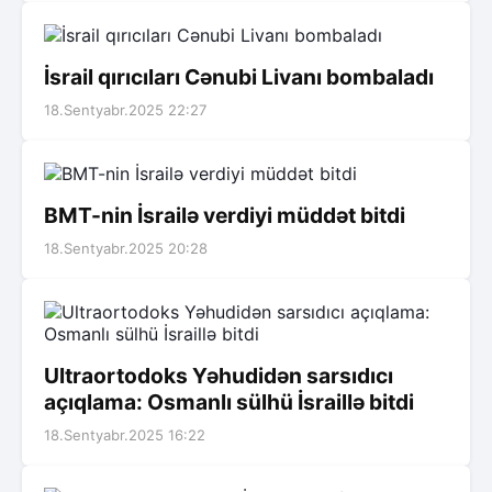
İsrail qırıcıları Cənubi Livanı bombaladı
18.Sentyabr.2025 22:27
BMT-nin İsrailə verdiyi müddət bitdi
18.Sentyabr.2025 20:28
Ultraortodoks Yəhudidən sarsıdıcı
açıqlama: Osmanlı sülhü İsraillə bitdi
18.Sentyabr.2025 16:22