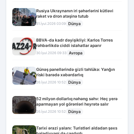
Rusiya Ukraynanın iri şəhərlərini kütləvi
raket və dron atəşinə tutub
Dünya
31.İyul.2026 03:09
BBVA-da kadr dəyişikliyi: Karlos Torres
rəhbərlikdə ciddi islahatlar aparır
Avropa
30.İyul.2026 09:33
Günəş panellərində gizli təhlükə: Yanğın
riski barədə xəbərdarlıq
Dünya
26.İyul.2026 10:52
52 milyon dollarlıq nəhəng səhv: Heç yerə
aparmayan yol görənləri heyrətə salır
Dünya
26.İyul.2026 10:52
Tarixi ərazi yalanı: Turistləri aldadan şəxs
bələdiyyəni də çaşdırdı