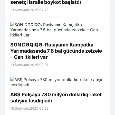
sənətçi İsrailə boykot başlatdı
19.Sentyabr.2025 04:42
SON DƏQİQƏ: Rusiyanın Kamçatka
Yarımadasında 7.8 bal gücündə zəlzələ
– Can itkiləri var
19.Sentyabr.2025 02:31
ABŞ Polşaya 780 milyon dollarlıq raket
satışını təsdiqlədi
19.Sentyabr.2025 00:29