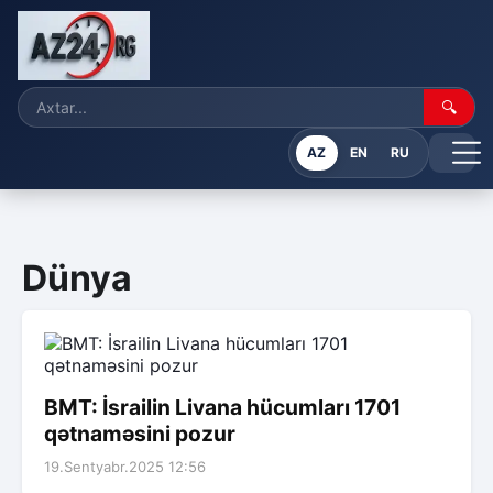
🔍
AZ
EN
RU
Dünya
BMT: İsrailin Livana hücumları 1701
qətnaməsini pozur
19.Sentyabr.2025 12:56