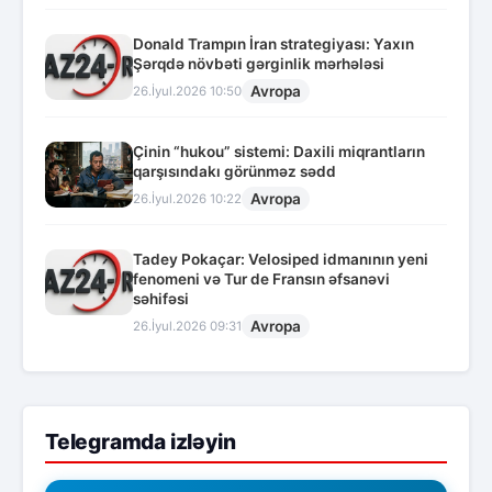
Donald Trampın İran strategiyası: Yaxın
Şərqdə növbəti gərginlik mərhələsi
Avropa
26.İyul.2026 10:50
Çinin “hukou” sistemi: Daxili miqrantların
qarşısındakı görünməz sədd
Avropa
26.İyul.2026 10:22
Tadey Pokaçar: Velosiped idmanının yeni
fenomeni və Tur de Fransın əfsanəvi
səhifəsi
Avropa
26.İyul.2026 09:31
Telegramda izləyin