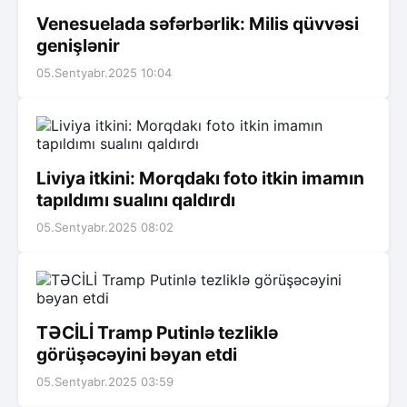
Venesuelada səfərbərlik: Milis qüvvəsi
genişlənir
05.Sentyabr.2025 10:04
Liviya itkini: Morqdakı foto itkin imamın
tapıldımı sualını qaldırdı
05.Sentyabr.2025 08:02
TƏCİLİ Tramp Putinlə tezliklə
görüşəcəyini bəyan etdi
05.Sentyabr.2025 03:59