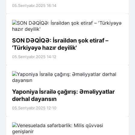
05.Sentyabr.2025 16:14
SON DƏQİQƏ: İsraildən şok etiraf –
'Türkiyəyə hazır deyilik'
05.Sentyabr.2025 14:12
Yaponiya İsrailə çağırış: Əməliyyatlar
dərhal dayansın
05.Sentyabr.2025 12:10