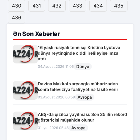
430
431
432
433
434
435
436
Ən Son Xəbərlər
16 yaşlı rusiyalı tennisçi Kristina Lyutova
dünya reytinqində ciddi irəliləyişə imza
atdı
Dünya
04.Avqust.2026 11:06
Davina Makkol xərçənglə mübarizədən
sonra televiziya fəaliyyətinə fasilə verir
Avropa
03.Avqust.2026 00:59
ABŞ-da qızılca yayılması: Son 35 ilin rekord
göstəricisi müşahidə olunur
Avropa
31.İyul.2026 05:46