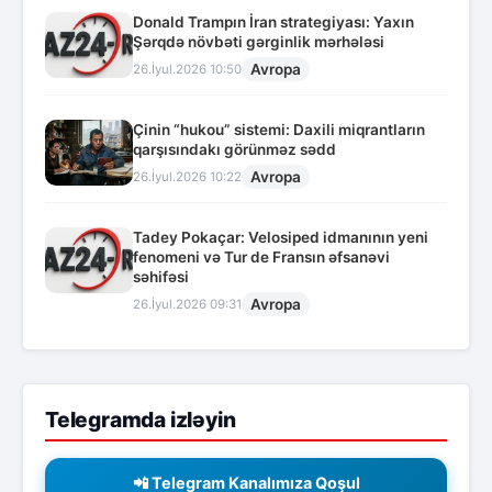
Donald Trampın İran strategiyası: Yaxın
Şərqdə növbəti gərginlik mərhələsi
Avropa
26.İyul.2026 10:50
Çinin “hukou” sistemi: Daxili miqrantların
qarşısındakı görünməz sədd
Avropa
26.İyul.2026 10:22
Tadey Pokaçar: Velosiped idmanının yeni
fenomeni və Tur de Fransın əfsanəvi
səhifəsi
Avropa
26.İyul.2026 09:31
Telegramda izləyin
📲 Telegram Kanalımıza Qoşul