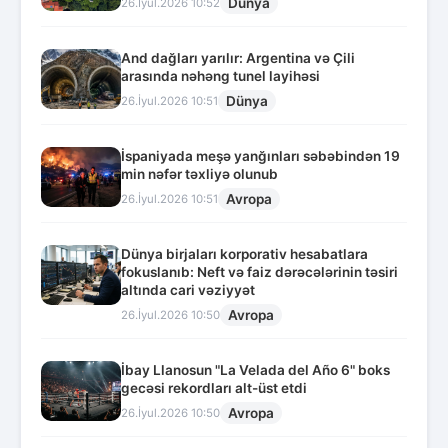
Dünya
26.İyul.2026 10:52
And dağları yarılır: Argentina və Çili
arasında nəhəng tunel layihəsi
Dünya
26.İyul.2026 10:51
İspaniyada meşə yanğınları səbəbindən 19
min nəfər təxliyə olunub
Avropa
26.İyul.2026 10:51
Dünya birjaları korporativ hesabatlara
fokuslanıb: Neft və faiz dərəcələrinin təsiri
altında cari vəziyyət
Avropa
26.İyul.2026 10:50
İbay Llanosun "La Velada del Año 6" boks
gecəsi rekordları alt-üst etdi
Avropa
26.İyul.2026 10:50