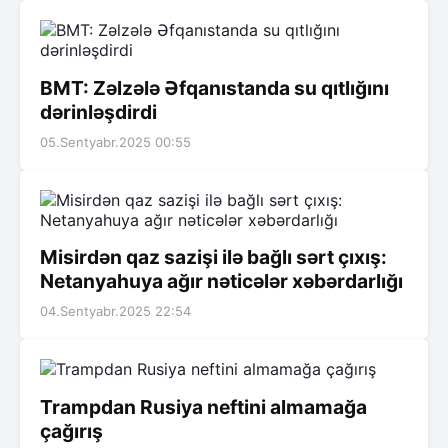
BMT: Zəlzələ Əfqanıstanda su qıtlığını
dərinləşdirdi
05.Sentyabr.2025 00:55
Misirdən qaz sazişi ilə bağlı sərt çıxış:
Netanyahuya ağır nəticələr xəbərdarlığı
04.Sentyabr.2025 22:54
Trampdan Rusiya neftini almamağa
çağırış