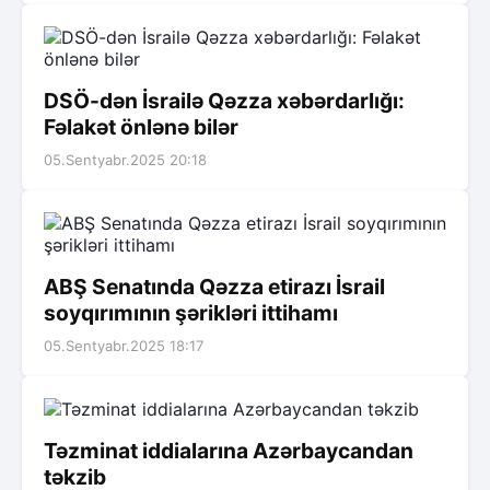
DSÖ-dən İsrailə Qəzza xəbərdarlığı:
Fəlakət önlənə bilər
05.Sentyabr.2025 20:18
ABŞ Senatında Qəzza etirazı İsrail
soyqırımının şərikləri ittihamı
05.Sentyabr.2025 18:17
Təzminat iddialarına Azərbaycandan
təkzib