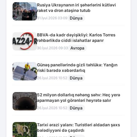
Rusiya Ukraynanın iri şəhərlərini kütləvi
raket və dron atəşinə tutub
Dünya
31.İyul.2026 03:09
BBVA-da kadr dəyişikliyi: Karlos Torres
rəhbərlikdə ciddi islahatlar aparır
Avropa
30.İyul.2026 09:33
Günəş panellərində gizli təhlükə: Yanğın
riski barədə xəbərdarlıq
Dünya
26.İyul.2026 10:52
52 milyon dollarlıq nəhəng səhv: Heç yerə
aparmayan yol görənləri heyrətə salır
Dünya
26.İyul.2026 10:52
Tarixi ərazi yalanı: Turistləri aldadan şəxs
bələdiyyəni də çaşdırdı