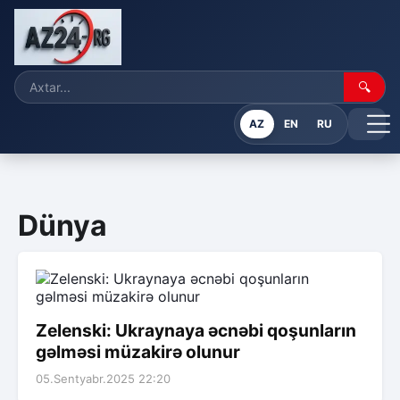
🔍
AZ
EN
RU
Dünya
Zelenski: Ukraynaya əcnəbi qoşunların
gəlməsi müzakirə olunur
05.Sentyabr.2025 22:20