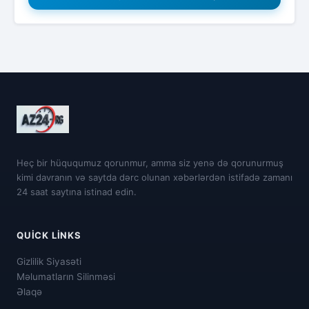
Heç bir hüququmuz qorunmur, amma siz yenə də qorunurmuş
kimi davranın və saytda dərc olunan xəbərlərdən istifadə zamanı
24 saat saytına istinad edin.
QUICK LINKS
Gizlilik Siyasəti
Məlumatların Silinməsi
Əlaqə