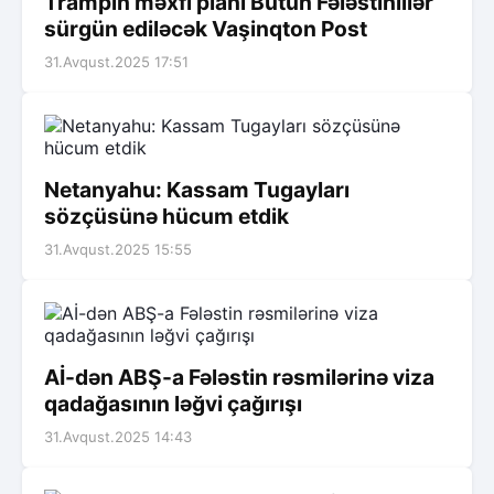
Trampın məxfi planı Bütün Fələstinlilər
sürgün ediləcək Vaşinqton Post
31.Avqust.2025 17:51
Netanyahu: Kassam Tugayları
sözçüsünə hücum etdik
31.Avqust.2025 15:55
Aİ-dən ABŞ-a Fələstin rəsmilərinə viza
qadağasının ləğvi çağırışı
31.Avqust.2025 14:43