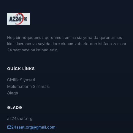
Heç bir hüququmuz qorunmur, amma siz yenə də qorunurmuş
kimi davranın və saytda dərc olunan xəbərlərdən istifadə zamanı
24 saat saytına istinad edin.
QUICK LINKS
Gizlilik Siyasəti
Məlumatların Silinməsi
Əlaqə
ƏLAQƏ
az24saat.org
24saat.org@gmail.com