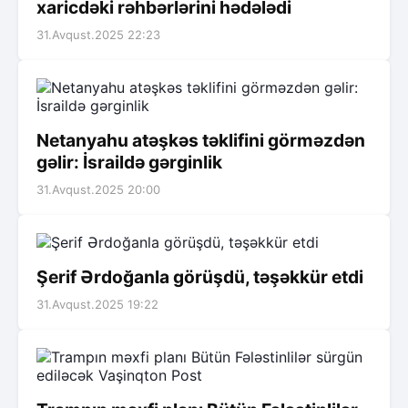
xaricdəki rəhbərlərini hədələdi
31.Avqust.2025 22:23
Netanyahu atəşkəs təklifini görməzdən
gəlir: İsraildə gərginlik
31.Avqust.2025 20:00
Şerif Ərdoğanla görüşdü, təşəkkür etdi
31.Avqust.2025 19:22