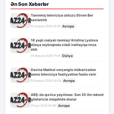
Ən Son Xəbərlər
Tanınmış televiziya ulduzu Stiven Ber
saxlanılıb
Avropa
07.Avqust.2026 10:43
16 yaşlı rusiyalı tennisçi Kristina Lyutova
dünya reytinqində ciddi irəliləyişə imza
atdı
Dünya
04.Avqust.2026 11:06
Davina Makkol xərçənglə mübarizədən
sonra televiziya fəaliyyətinə fasilə verir
Avropa
03.Avqust.2026 00:59
ABŞ-da qızılca yayılması: Son 35 ilin rekord
göstəricisi müşahidə olunur
Avropa
31.İyul.2026 05:46