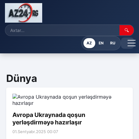
🔍
AZ
EN
RU
Dünya
Avropa Ukraynada qoşun
yerləşdirməyə hazırlaşır
01.Sentyabr.2025 00:07