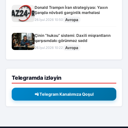
Donald Trampın İran strategiyası: Yaxın
Şərqdə növbəti gərginlik mərhələsi
Avropa
26.İyul.2026 10:50
Çinin “hukou” sistemi: Daxili miqrantların
qarşısındakı görünməz sədd
Avropa
26.İyul.2026 10:22
Telegramda izləyin
📲 Telegram Kanalımıza Qoşul