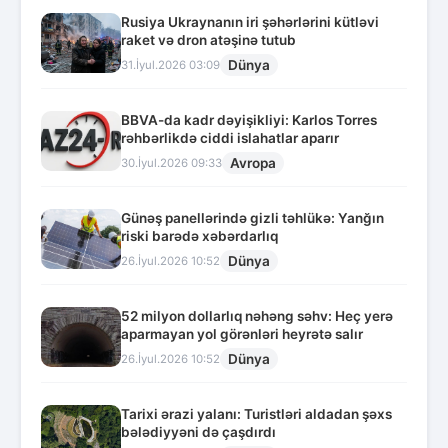
Rusiya Ukraynanın iri şəhərlərini kütləvi
raket və dron atəşinə tutub
Dünya
31.İyul.2026 03:09
BBVA-da kadr dəyişikliyi: Karlos Torres
rəhbərlikdə ciddi islahatlar aparır
Avropa
30.İyul.2026 09:33
Günəş panellərində gizli təhlükə: Yanğın
riski barədə xəbərdarlıq
Dünya
26.İyul.2026 10:52
52 milyon dollarlıq nəhəng səhv: Heç yerə
aparmayan yol görənləri heyrətə salır
Dünya
26.İyul.2026 10:52
Tarixi ərazi yalanı: Turistləri aldadan şəxs
bələdiyyəni də çaşdırdı