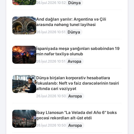
Dünya
26.İyul.2026 10:52
And dağları yarılır: Argentina və Çili
arasında nəhəng tunel layihəsi
Dünya
26.İyul.2026 10:51
İspaniyada meşə yanğınları səbəbindən 19
min nəfər təxliyə olunub
Avropa
26.İyul.2026 10:51
Dünya birjaları korporativ hesabatlara
fokuslanıb: Neft və faiz dərəcələrinin təsiri
altında cari vəziyyət
Avropa
26.İyul.2026 10:50
İbay Llanosun "La Velada del Año 6" boks
gecəsi rekordları alt-üst etdi
Avropa
26.İyul.2026 10:50