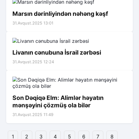
Marsın dərinliyindən nəhəng kəşf
31.Avqust.2025 13:01
Livanın cənubuna İsrail zərbəsi
31.Avqust.2025 12:24
Son Dəqiqə Elm: Alimlər həyatın
mənşəyini çözmüş ola bilər
31.Avqust.2025 11:49
1
2
3
4
5
6
7
8