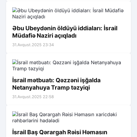
Əbu Ubeydənin öldüyü iddiaları: İsrail
Müdafiə Naziri açıqladı
31.Avqust.2025 23:34
İsrail mətbuatı: Qəzzəni işğalda
Netanyahuya Tramp təzyiqi
31.Avqust.2025 22:58
İsrail Baş Qərargah Rəisi Həmasın