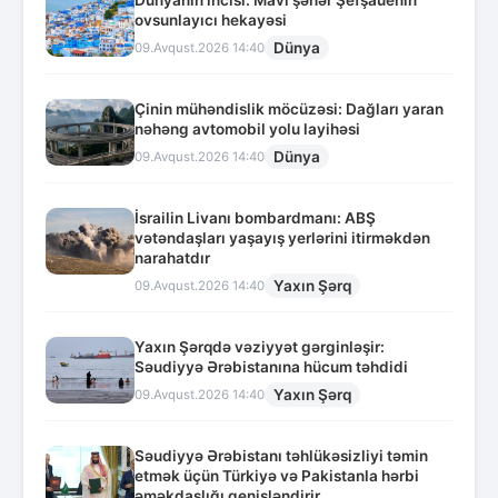
Dünyanın incisi: Mavi şəhər Şefşauenin
ovsunlayıcı hekayəsi
Dünya
09.Avqust.2026 14:40
Çinin mühəndislik möcüzəsi: Dağları yaran
nəhəng avtomobil yolu layihəsi
Dünya
09.Avqust.2026 14:40
İsrailin Livanı bombardmanı: ABŞ
vətəndaşları yaşayış yerlərini itirməkdən
narahatdır
Yaxın Şərq
09.Avqust.2026 14:40
Yaxın Şərqdə vəziyyət gərginləşir:
Səudiyyə Ərəbistanına hücum təhdidi
Yaxın Şərq
09.Avqust.2026 14:40
Səudiyyə Ərəbistanı təhlükəsizliyi təmin
etmək üçün Türkiyə və Pakistanla hərbi
əməkdaşlığı genişləndirir