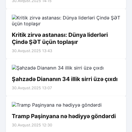
30.Avqust.2025 14:15
Kritik zirvə astanası: Dünya liderləri
Çində ŞƏT üçün toplaşır
30.Avqust.2025 13:43
Şahzadə Diananın 34 illik sirri üzə çıxdı
30.Avqust.2025 13:07
Tramp Paşinyana nə hədiyyə göndərdi
30.Avqust.2025 12:30