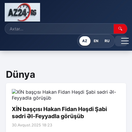
🔍
AZ
EN
RU
Dünya
XİN başçısı Hakan Fidan Həşdi Şabi
sədri Əl-Feyyadla görüşüb
30.Avqust.2025 18:23