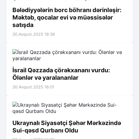
Bələdiyyələrin borc böhranı dərinləşir:
Məktəb, qocalar evi və müəssisələr
satışda
30.Avqust.2025 16:36
İsrail Qəzzada çörəkxananı vurdu:
Ölənlər və yaralananlar
30.Avqust.2025 16:01
Ukraynalı Siyasətçi Şəhər Mərkəzində
Sui-qəsd Qurbanı Oldu