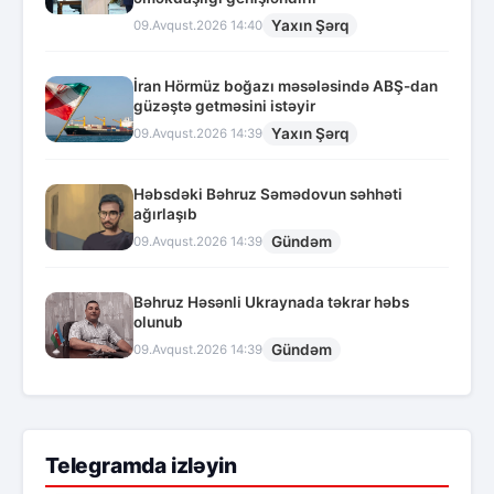
Yaxın Şərq
09.Avqust.2026 14:40
İran Hörmüz boğazı məsələsində ABŞ-dan
güzəştə getməsini istəyir
Yaxın Şərq
09.Avqust.2026 14:39
Həbsdəki Bəhruz Səmədovun səhhəti
ağırlaşıb
Gündəm
09.Avqust.2026 14:39
Bəhruz Həsənli Ukraynada təkrar həbs
olunub
Gündəm
09.Avqust.2026 14:39
Telegramda izləyin