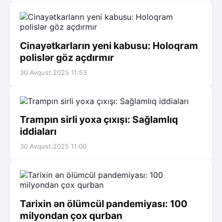
Cinayətkarların yeni kabusu: Holoqram
polislər göz açdırmır
30.Avqust.2025 11:53
Trampın sirli yoxa çıxışı: Sağlamlıq
iddiaları
30.Avqust.2025 11:00
Tarixin ən ölümcül pandemiyası: 100
milyondan çox qurban