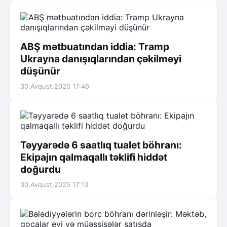
ABŞ mətbuatından iddia: Tramp
Ukrayna danışıqlarından çəkilməyi
düşünür
30.Avqust.2025 17:46
Təyyarədə 6 saatlıq tualet böhranı:
Ekipajın qalmaqallı təklifi hiddət
doğurdu
30.Avqust.2025 17:13