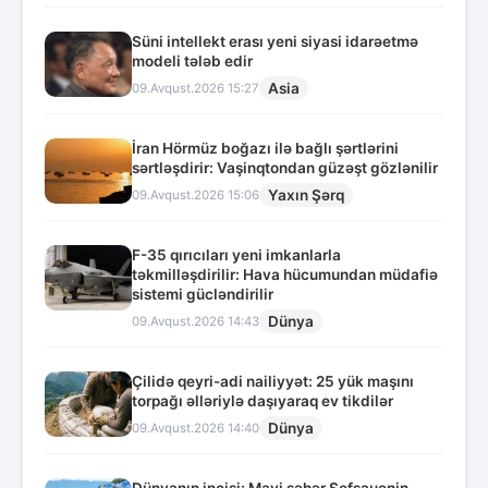
Süni intellekt erası yeni siyasi idarəetmə
modeli tələb edir
Asia
09.Avqust.2026 15:27
İran Hörmüz boğazı ilə bağlı şərtlərini
sərtləşdirir: Vaşinqtondan güzəşt gözlənilir
Yaxın Şərq
09.Avqust.2026 15:06
F-35 qırıcıları yeni imkanlarla
təkmilləşdirilir: Hava hücumundan müdafiə
sistemi gücləndirilir
Dünya
09.Avqust.2026 14:43
Çilidə qeyri-adi nailiyyət: 25 yük maşını
torpağı əlləriylə daşıyaraq ev tikdilər
Dünya
09.Avqust.2026 14:40