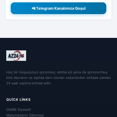
📲 Telegram Kanalımıza Qoşul
Heç bir hüququmuz qorunmur, amma siz yenə də qorunurmuş
kimi davranın və saytda dərc olunan xəbərlərdən istifadə zamanı
24 saat saytına istinad edin.
QUICK LINKS
Gizlilik Siyasəti
Məlumatların Silinməsi