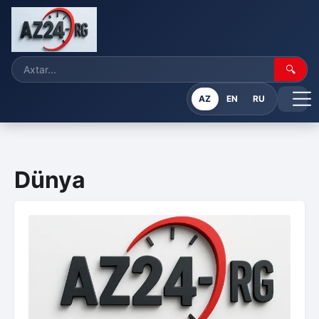
🔍
AZ
EN
RU
Dünya