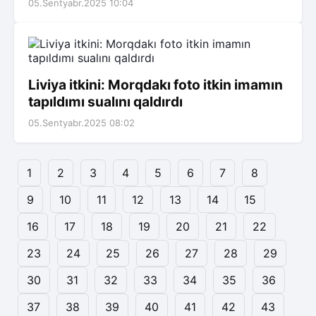
05.Sentyabr.2025 10:04
Liviya itkini: Morqdakı foto itkin imamın
tapıldımı sualını qaldırdı
05.Sentyabr.2025 08:02
1
2
3
4
5
6
7
8
9
10
11
12
13
14
15
16
17
18
19
20
21
22
23
24
25
26
27
28
29
30
31
32
33
34
35
36
37
38
39
40
41
42
43