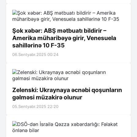
Şok xəbər: ABŞ mətbuatı bildirir –
Amerika müharibəyə girir, Venesuela
sahillərinə 10 F-35
06.Sentyabr.2025 00:24
Zelenski: Ukraynaya əcnəbi qoşunların
gəlməsi müzakirə olunur
05.Sentyabr.2025 22:20