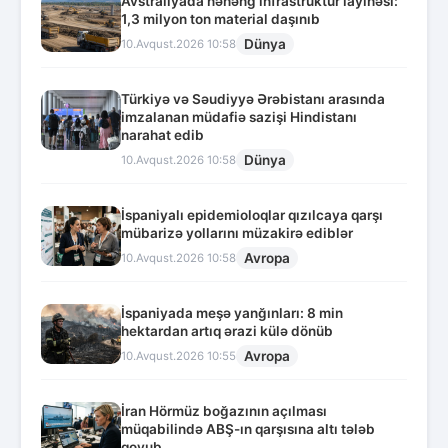
Avstraliyada nəhəng infrastruktur layihəsi:
1,3 milyon ton material daşınıb
Dünya
10.Avqust.2026 10:58
Türkiyə və Səudiyyə Ərəbistanı arasında
imzalanan müdafiə sazişi Hindistanı
narahat edib
Dünya
10.Avqust.2026 10:58
İspaniyalı epidemioloqlar qızılcaya qarşı
mübarizə yollarını müzakirə ediblər
Avropa
10.Avqust.2026 10:58
İspaniyada meşə yanğınları: 8 min
hektardan artıq ərazi külə dönüb
Avropa
10.Avqust.2026 10:55
İran Hörmüz boğazının açılması
müqabilində ABŞ-ın qarşısına altı tələb
qoyub