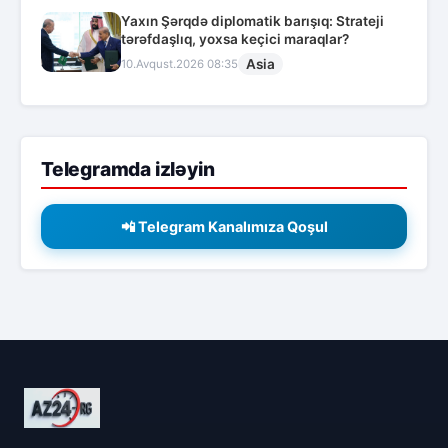
Yaxın Şərqdə diplomatik barışıq: Strateji
tərəfdaşlıq, yoxsa keçici maraqlar?
Asia
10.Avqust.2026 08:35
Telegramda izləyin
📲 Telegram Kanalımıza Qoşul