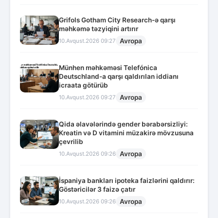
Grifols Gotham City Research-ə qarşı
məhkəmə təzyiqini artırır
Avropa
10.Avqust.2026 09:27
Münhen məhkəməsi Telefónica
Deutschland-a qarşı qaldırılan iddianı
icraata götürüb
Avropa
10.Avqust.2026 09:27
Qida əlavələrində gender bərabərsizliyi:
Kreatin və D vitamini müzakirə mövzusuna
çevrilib
Avropa
10.Avqust.2026 09:26
İspaniya bankları ipoteka faizlərini qaldırır:
Göstəricilər 3 faizə çatır
Avropa
10.Avqust.2026 09:26