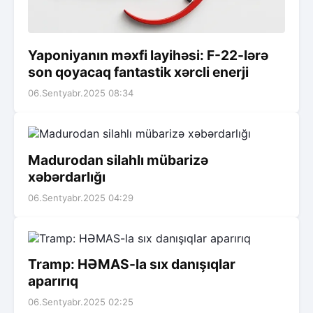
Yaponiyanın məxfi layihəsi: F-22-lərə
son qoyacaq fantastik xərcli enerji
06.Sentyabr.2025 08:34
Madurodan silahlı mübarizə
xəbərdarlığı
06.Sentyabr.2025 04:29
Tramp: HƏMAS-la sıx danışıqlar
aparırıq
06.Sentyabr.2025 02:25