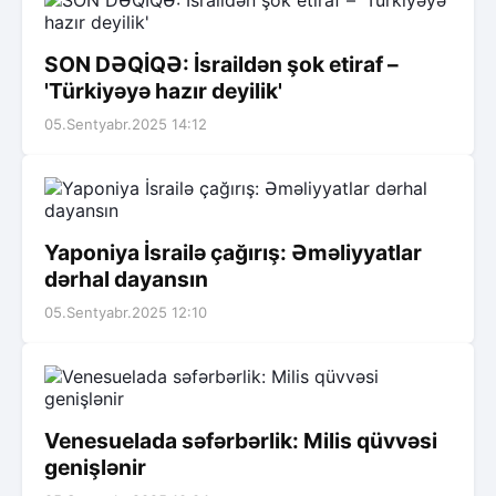
SON DƏQİQƏ: İsraildən şok etiraf –
'Türkiyəyə hazır deyilik'
05.Sentyabr.2025 14:12
Yaponiya İsrailə çağırış: Əməliyyatlar
dərhal dayansın
05.Sentyabr.2025 12:10
Venesuelada səfərbərlik: Milis qüvvəsi
genişlənir