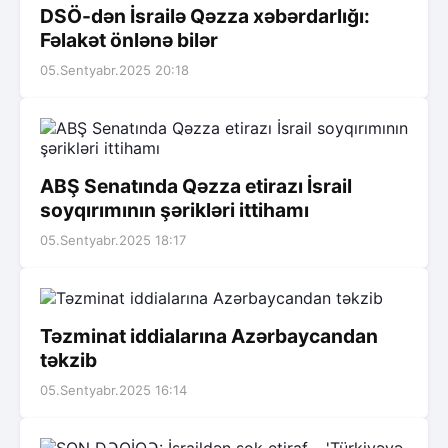
DSÖ-dən İsrailə Qəzza xəbərdarlığı:
Fəlakət önlənə bilər
05.Sentyabr.2025 20:18
ABŞ Senatında Qəzza etirazı İsrail
soyqırımının şərikləri ittihamı
05.Sentyabr.2025 18:17
Təzminat iddialarına Azərbaycandan
təkzib
05.Sentyabr.2025 16:14