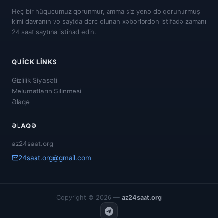
Heç bir hüququmuz qorunmur, amma siz yenə də qorunurmuş
kimi davranın və saytda dərc olunan xəbərlərdən istifadə zamanı
24 saat saytına istinad edin.
QUICK LINKS
Gizlilik Siyasəti
Məlumatların Silinməsi
Əlaqə
ƏLAQƏ
az24saat.org
24saat.org@gmail.com
Copyright © 2026 —
az24saat.org