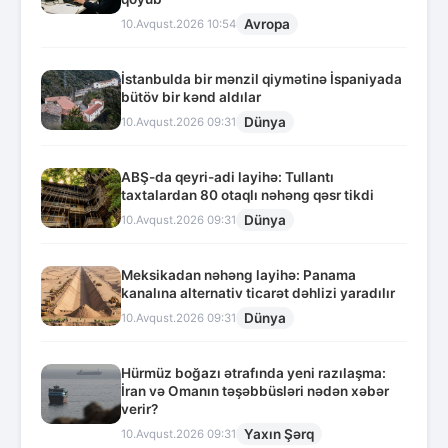
Avropa
10.Avqust.2026 10:54
İstanbulda bir mənzil qiymətinə İspaniyada
bütöv bir kənd aldılar
Dünya
10.Avqust.2026 09:31
ABŞ-da qeyri-adi layihə: Tullantı
taxtalardan 80 otaqlı nəhəng qəsr tikdi
Dünya
10.Avqust.2026 09:31
Meksikadan nəhəng layihə: Panama
kanalına alternativ ticarət dəhlizi yaradılır
Dünya
10.Avqust.2026 09:31
Hürmüz boğazı ətrafında yeni razılaşma:
İran və Omanın təşəbbüsləri nədən xəbər
verir?
Yaxın Şərq
10.Avqust.2026 09:31