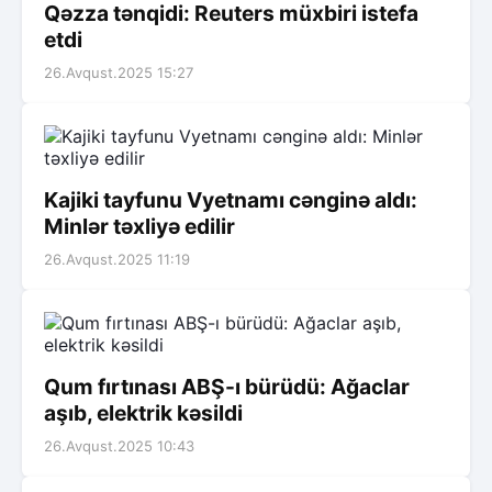
Qəzza tənqidi: Reuters müxbiri istefa
etdi
26.Avqust.2025 15:27
Kajiki tayfunu Vyetnamı cənginə aldı:
Minlər təxliyə edilir
26.Avqust.2025 11:19
Qum fırtınası ABŞ-ı bürüdü: Ağaclar
aşıb, elektrik kəsildi
26.Avqust.2025 10:43