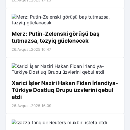
26.Avqust.2025 17:25
Merz: Putin-Zelenski görüşü baş
tutmazsa, təzyiq güclənəcək
26.Avqust.2025 16:47
Xarici İşlər Naziri Hakan Fidan İrlandiya-
Türkiyə Dostluq Qrupu üzvlərini qəbul
etdi
26.Avqust.2025 16:09