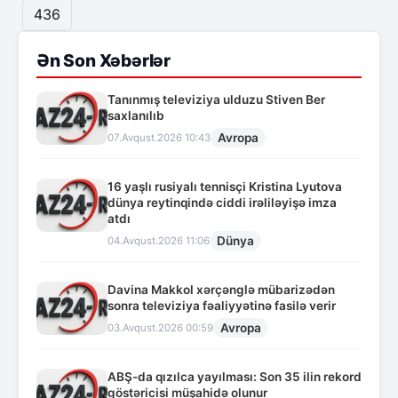
436
Ən Son Xəbərlər
Tanınmış televiziya ulduzu Stiven Ber
saxlanılıb
Avropa
07.Avqust.2026 10:43
16 yaşlı rusiyalı tennisçi Kristina Lyutova
dünya reytinqində ciddi irəliləyişə imza
atdı
Dünya
04.Avqust.2026 11:06
Davina Makkol xərçənglə mübarizədən
sonra televiziya fəaliyyətinə fasilə verir
Avropa
03.Avqust.2026 00:59
ABŞ-da qızılca yayılması: Son 35 ilin rekord
göstəricisi müşahidə olunur