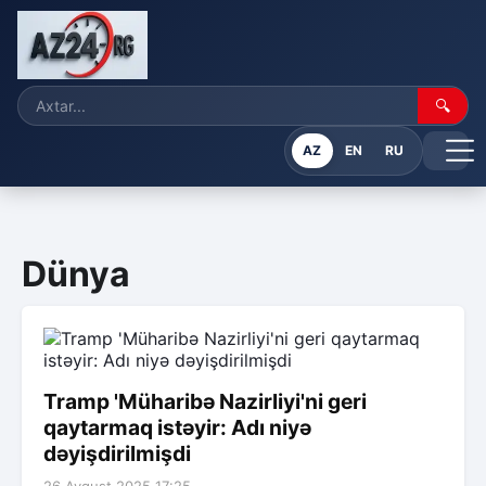
🔍
AZ
EN
RU
Dünya
Tramp 'Müharibə Nazirliyi'ni geri
qaytarmaq istəyir: Adı niyə
dəyişdirilmişdi