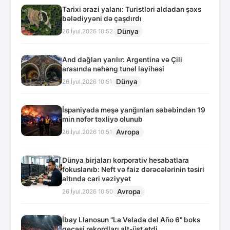
Tarixi ərazi yalanı: Turistləri aldadan şəxs
bələdiyyəni də çaşdırdı
Dünya
26.İyul.2026 10:52
And dağları yarılır: Argentina və Çili
arasında nəhəng tunel layihəsi
Dünya
26.İyul.2026 10:51
İspaniyada meşə yanğınları səbəbindən 19
min nəfər təxliyə olunub
Avropa
26.İyul.2026 10:51
Dünya birjaları korporativ hesabatlara
fokuslanıb: Neft və faiz dərəcələrinin təsiri
altında cari vəziyyət
Avropa
26.İyul.2026 10:50
İbay Llanosun "La Velada del Año 6" boks
gecəsi rekordları alt-üst etdi