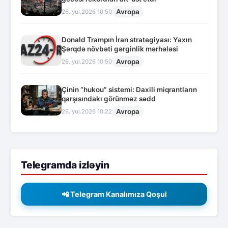
Avropa
26.İyul.2026 10:50
Donald Trampın İran strategiyası: Yaxın
Şərqdə növbəti gərginlik mərhələsi
Avropa
26.İyul.2026 10:50
Çinin “hukou” sistemi: Daxili miqrantların
qarşısındakı görünməz sədd
Avropa
26.İyul.2026 10:22
Telegramda izləyin
📲 Telegram Kanalımıza Qoşul