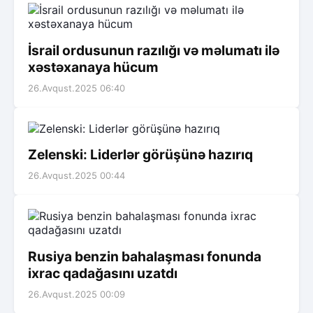
İsrail ordusunun razılığı və məlumatı ilə
xəstəxanaya hücum
26.Avqust.2025 06:40
Zelenski: Liderlər görüşünə hazırıq
26.Avqust.2025 00:44
Rusiya benzin bahalaşması fonunda
ixrac qadağasını uzatdı
26.Avqust.2025 00:09