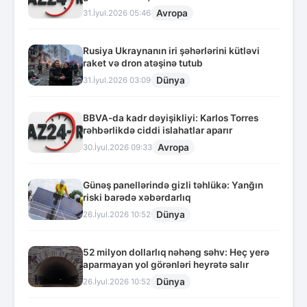
Avropa
31.İyul.2026 05:46
Rusiya Ukraynanın iri şəhərlərini kütləvi
raket və dron atəşinə tutub
Dünya
31.İyul.2026 03:09
BBVA-da kadr dəyişikliyi: Karlos Torres
rəhbərlikdə ciddi islahatlar aparır
Avropa
30.İyul.2026 09:33
Günəş panellərində gizli təhlükə: Yanğın
riski barədə xəbərdarlıq
Dünya
26.İyul.2026 10:52
52 milyon dollarlıq nəhəng səhv: Heç yerə
aparmayan yol görənləri heyrətə salır
Dünya
26.İyul.2026 10:52