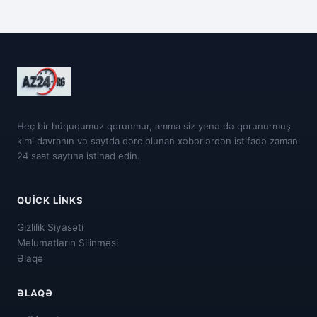
Heç bir hüququmuz qorunmur, amma siz yenə də qorunurmuş
kimi davranın və saytda dərc olunan xəbərlərdən istifadə zamanı
24 saat saytına istinad edin.
QUICK LINKS
Gizlilik Siyasəti
Məlumatların Silinməsi
Əlaqə
ƏLAQƏ