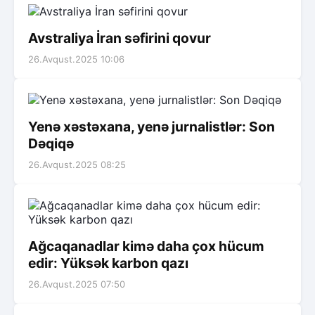
Avstraliya İran səfirini qovur
26.Avqust.2025 10:06
Yenə xəstəxana, yenə jurnalistlər: Son
Dəqiqə
26.Avqust.2025 08:25
Ağcaqanadlar kimə daha çox hücum
edir: Yüksək karbon qazı
26.Avqust.2025 07:50