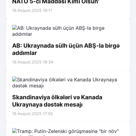
NATO 5-ci Maddəsi Kimi Olsun'
19.Avqust.2025 19:11
AB: Ukraynada sülh üçün ABŞ-la birgə
addımlar
19.Avqust.2025 18:34
Skandinaviya ölkələri və Kanada
Ukraynaya dəstək mesajı
19.Avqust.2025 17:56