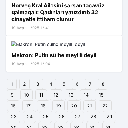
Norveç Kral Ailəsini sarsan təcavüz
qalmaqalı: Qadınları yatızdırıb 32
cinayətlə ittiham olunur
19.Avqust.2025 12:41
Makron: Putin sülhə meyilli deyil
19.Avqust.2025 12:04
1
2
3
4
5
6
7
8
9
10
11
12
13
14
15
16
17
18
19
20
21
22
23
24
25
26
27
28
29
30
31
32
33
34
35
36