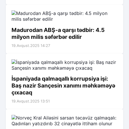
Madurodan ABŞ-a qarşı tədbir: 4.5
milyon milis səfərbər edilir
19.Avqust.2025 14:27
İspaniyada qalmaqallı korrupsiya işi:
Baş nazir Sançesin xanımı məhkəməyə
çıxacaq
19.Avqust.2025 13:51