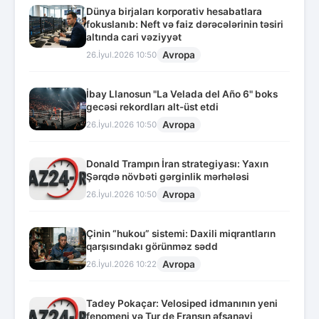
Dünya birjaları korporativ hesabatlara
fokuslanıb: Neft və faiz dərəcələrinin təsiri
altında cari vəziyyət
Avropa
26.İyul.2026 10:50
İbay Llanosun "La Velada del Año 6" boks
gecəsi rekordları alt-üst etdi
Avropa
26.İyul.2026 10:50
Donald Trampın İran strategiyası: Yaxın
Şərqdə növbəti gərginlik mərhələsi
Avropa
26.İyul.2026 10:50
Çinin “hukou” sistemi: Daxili miqrantların
qarşısındakı görünməz sədd
Avropa
26.İyul.2026 10:22
Tadey Pokaçar: Velosiped idmanının yeni
fenomeni və Tur de Fransın əfsanəvi