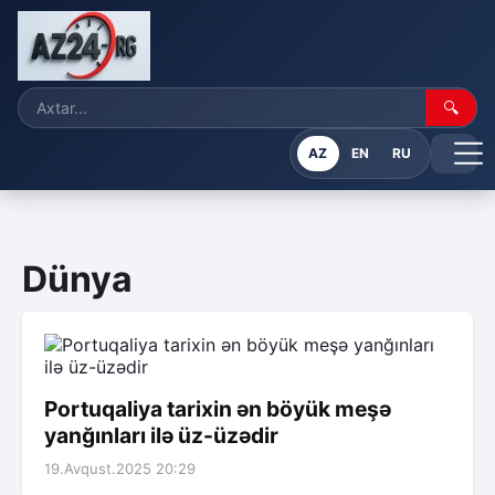
🔍
AZ
EN
RU
Dünya
Portuqaliya tarixin ən böyük meşə
yanğınları ilə üz-üzədir
19.Avqust.2025 20:29