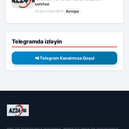
səhifəsi
Avropa
26.İyul.2026 09:31
Telegramda izləyin
📲 Telegram Kanalımıza Qoşul
Heç bir hüququmuz qorunmur, amma siz yenə də qorunurmuş