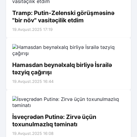
Tramp: Putin-Zelenski görüşməsinə
"bir növ" vasitəçilik etdim
19.Avqust.2025 17:19
Hamasdan beynəlxalq birliyə İsrailə
təzyiq çağırışı
19.Avqust.2025 16:44
İsveçrədən Putinə: Zirvə üçün
toxunulmazlıq təminatı
19.Avqust.2025 16:08