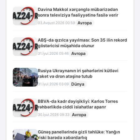
Davina Makkol xərçənglə mübarizədən
sonra televiziya fəaliyyətinə fasilə verir
Avropa
03.Avqust.2026 00:59
ABŞ-da qızılca yayılması: Son 35 ilin rekord
göstəricisi müşahidə olunur
Avropa
31.İyul.2026 05:46
Rusiya Ukraynanın iri şəhərlərini kütləvi
raket və dron atəşinə tutub
Dünya
31.İyul.2026 03:09
BBVA-da kadr dəyişikliyi: Karlos Torres
rəhbərlikdə ciddi islahatlar aparır
Avropa
30.İyul.2026 09:33
Günəş panellərində gizli təhlükə: Yanğın
riski barədə xəbərdarlıq