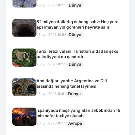
Dünya
26.İyul.2026 10:52
52 milyon dollarlıq nəhəng səhv: Heç yerə
aparmayan yol görənləri heyrətə salır
Dünya
26.İyul.2026 10:52
Tarixi ərazi yalanı: Turistləri aldadan şəxs
bələdiyyəni də çaşdırdı
Dünya
26.İyul.2026 10:52
And dağları yarılır: Argentina və Çili
arasında nəhəng tunel layihəsi
Dünya
26.İyul.2026 10:51
İspaniyada meşə yanğınları səbəbindən 19
min nəfər təxliyə olunub
Avropa
26.İyul.2026 10:51