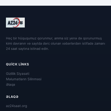
Heç bir hüququmuz qorunmur, amma siz yenə də qorunurmuş
kimi davranın və saytda dərc olunan xəbərlərdən istifadə zamanı
24 saat saytına istinad edin.
QUICK LINKS
Gizlilik Siyasəti
Məlumatların Silinməsi
Əlaqə
ƏLAQƏ
az24saat.org