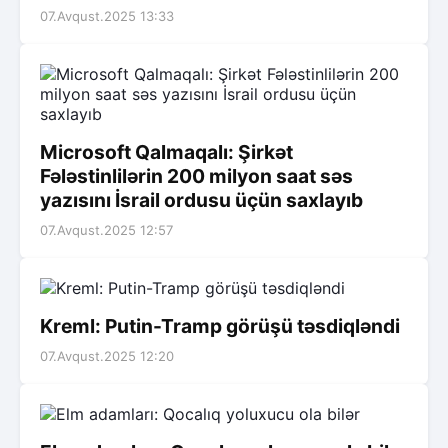
07.Avqust.2025 13:33
Microsoft Qalmaqalı: Şirkət
Fələstinlilərin 200 milyon saat səs
yazısını İsrail ordusu üçün saxlayıb
07.Avqust.2025 12:57
Kreml: Putin-Tramp görüşü təsdiqləndi
07.Avqust.2025 12:20