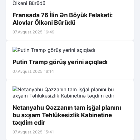
Fransada 76 İlin Ən Böyük Fəlakəti:
Alovlar Ölkəni Bürüdü
07.Avqust.2025 16:49
Putin Tramp görüş yerini açıqladı
07.Avqust.2025 16:14
Netanyahu Qəzzanın tam işğal planını
bu axşam Təhlükəsizlik Kabinetinə
təqdim edir
07.Avqust.2025 15:41