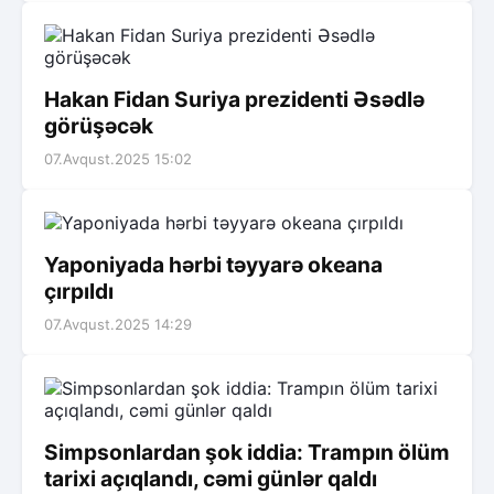
Hakan Fidan Suriya prezidenti Əsədlə
görüşəcək
07.Avqust.2025 15:02
Yaponiyada hərbi təyyarə okeana
çırpıldı
07.Avqust.2025 14:29
Simpsonlardan şok iddia: Trampın ölüm
tarixi açıqlandı, cəmi günlər qaldı