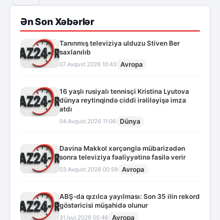
Ən Son Xəbərlər
Tanınmış televiziya ulduzu Stiven Ber
saxlanılıb
Avropa
07.Avqust.2026 10:43
16 yaşlı rusiyalı tennisçi Kristina Lyutova
dünya reytinqində ciddi irəliləyişə imza
atdı
Dünya
04.Avqust.2026 11:06
Davina Makkol xərçənglə mübarizədən
sonra televiziya fəaliyyətinə fasilə verir
Avropa
03.Avqust.2026 00:59
ABŞ-da qızılca yayılması: Son 35 ilin rekord
göstəricisi müşahidə olunur
Avropa
31.İyul.2026 05:46