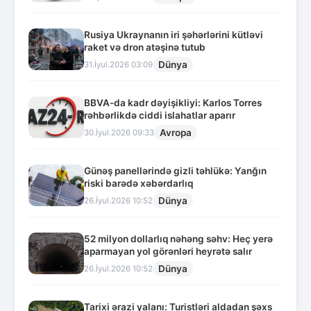
Rusiya Ukraynanın iri şəhərlərini kütləvi
raket və dron atəşinə tutub
Dünya
31.İyul.2026 03:09
BBVA-da kadr dəyişikliyi: Karlos Torres
rəhbərlikdə ciddi islahatlar aparır
Avropa
30.İyul.2026 09:33
Günəş panellərində gizli təhlükə: Yanğın
riski barədə xəbərdarlıq
Dünya
26.İyul.2026 10:52
52 milyon dollarlıq nəhəng səhv: Heç yerə
aparmayan yol görənləri heyrətə salır
Dünya
26.İyul.2026 10:52
Tarixi ərazi yalanı: Turistləri aldadan şəxs