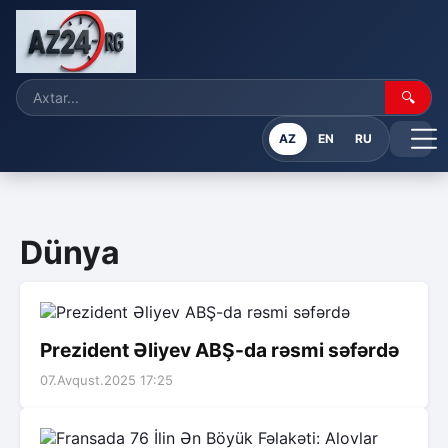
🔍
AZ
EN
RU
Dünya
Prezident Əliyev ABŞ-da rəsmi səfərdə
07.Avqust.2025 17:25