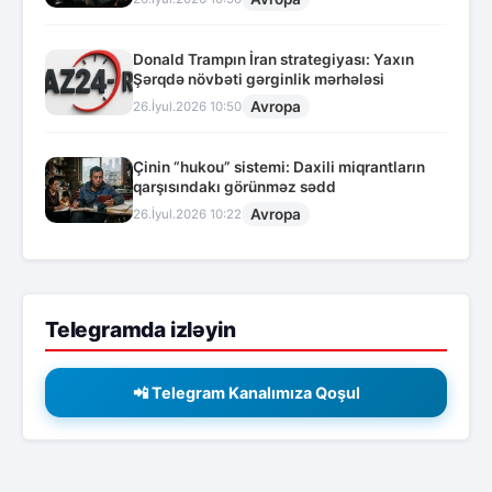
Donald Trampın İran strategiyası: Yaxın
Şərqdə növbəti gərginlik mərhələsi
Avropa
26.İyul.2026 10:50
Çinin “hukou” sistemi: Daxili miqrantların
qarşısındakı görünməz sədd
Avropa
26.İyul.2026 10:22
Telegramda izləyin
📲 Telegram Kanalımıza Qoşul