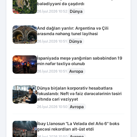
bələdiyyəni də çaşdırdı
Dünya
26.İyul.2026 10:52
And dağları yarılır: Argentina və Çili
arasında nəhəng tunel layihəsi
Dünya
26.İyul.2026 10:51
İspaniyada meşə yanğınları səbəbindən 19
min nəfər təxliyə olunub
Avropa
26.İyul.2026 10:51
Dünya birjaları korporativ hesabatlara
fokuslanıb: Neft və faiz dərəcələrinin təsiri
altında cari vəziyyət
Avropa
26.İyul.2026 10:50
İbay Llanosun "La Velada del Año 6" boks
gecəsi rekordları alt-üst etdi
Avropa
26.İyul.2026 10:50