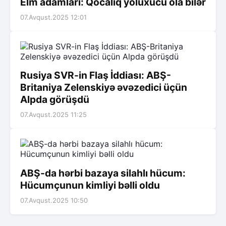
Elm adamları: Qocalıq yoluxucu ola bilər
07.Avqust.2025 12:01
Rusiya SVR-in Flaş İddiası: ABŞ-
Britaniya Zelenskiyə əvəzedici üçün
Alpda görüşdü
07.Avqust.2025 11:25
ABŞ-da hərbi bazaya silahlı hücum:
Hücumçunun kimliyi bəlli oldu
07.Avqust.2025 10:50