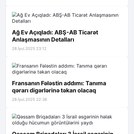
Ağ Ev Açıqladı: ABŞ-AB Ticarət
Anlaşmasının Detalları
28.İyul.2025 23:12
Fransanın Fələstin addımı: Tanıma
qərarı digərlərinə təkan olacaq
28.İyul.2025 22:38
Qəssam Briqadaları 3 İsrail əsgərinin