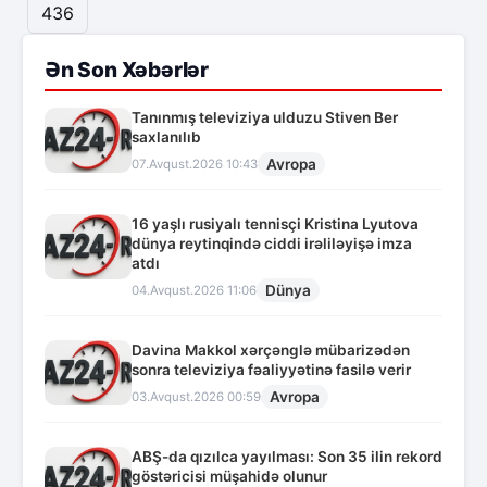
436
Ən Son Xəbərlər
Tanınmış televiziya ulduzu Stiven Ber
saxlanılıb
Avropa
07.Avqust.2026 10:43
16 yaşlı rusiyalı tennisçi Kristina Lyutova
dünya reytinqində ciddi irəliləyişə imza
atdı
Dünya
04.Avqust.2026 11:06
Davina Makkol xərçənglə mübarizədən
sonra televiziya fəaliyyətinə fasilə verir
Avropa
03.Avqust.2026 00:59
ABŞ-da qızılca yayılması: Son 35 ilin rekord
göstəricisi müşahidə olunur