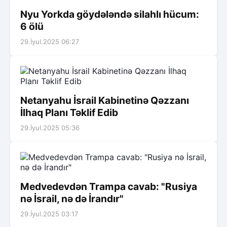
Nyu Yorkda göydələndə silahlı hücum:
6 ölü
29.İyul.2025 06:27
Netanyahu İsrail Kabinetinə Qəzzanı
İlhaq Planı Təklif Edib
29.İyul.2025 05:36
Medvedevdən Trampa cavab: "Rusiya
nə İsrail, nə də İrandır"
29.İyul.2025 03:17