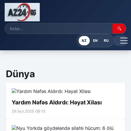
🔍
AZ
EN
RU
Dünya
Yardım Nəfəs Aldırdı: Həyat Xilası
29.İyul.2025 08:15