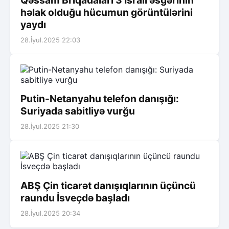
həlak olduğu hücumun görüntülərini
yaydı
28.İyul.2025 22:03
Putin-Netanyahu telefon danışığı:
Suriyada sabitliyə vurğu
28.İyul.2025 21:30
ABŞ Çin ticarət danışıqlarının üçüncü
raundu İsveçdə başladı
28.İyul.2025 20:34