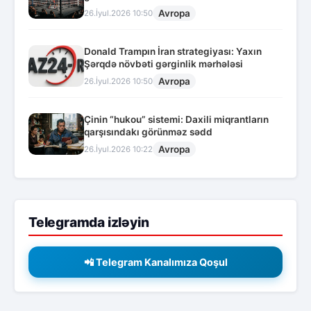
Avropa
26.İyul.2026 10:50
Donald Trampın İran strategiyası: Yaxın
Şərqdə növbəti gərginlik mərhələsi
Avropa
26.İyul.2026 10:50
Çinin “hukou” sistemi: Daxili miqrantların
qarşısındakı görünməz sədd
Avropa
26.İyul.2026 10:22
Telegramda izləyin
📲 Telegram Kanalımıza Qoşul