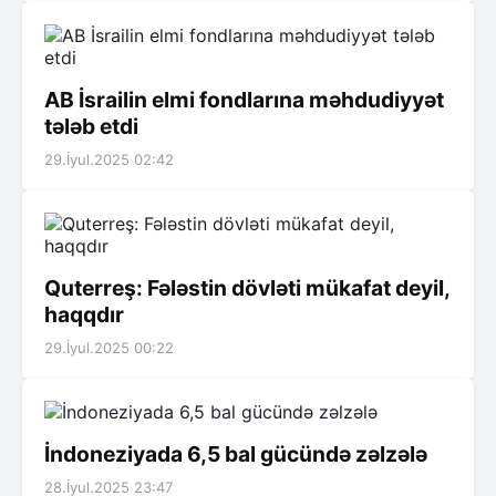
AB İsrailin elmi fondlarına məhdudiyyət
tələb etdi
29.İyul.2025 02:42
Quterreş: Fələstin dövləti mükafat deyil,
haqqdır
29.İyul.2025 00:22
İndoneziyada 6,5 bal gücündə zəlzələ
28.İyul.2025 23:47