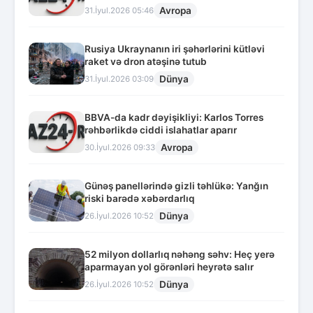
Avropa
31.İyul.2026 05:46
Rusiya Ukraynanın iri şəhərlərini kütləvi
raket və dron atəşinə tutub
Dünya
31.İyul.2026 03:09
BBVA-da kadr dəyişikliyi: Karlos Torres
rəhbərlikdə ciddi islahatlar aparır
Avropa
30.İyul.2026 09:33
Günəş panellərində gizli təhlükə: Yanğın
riski barədə xəbərdarlıq
Dünya
26.İyul.2026 10:52
52 milyon dollarlıq nəhəng səhv: Heç yerə
aparmayan yol görənləri heyrətə salır
Dünya
26.İyul.2026 10:52