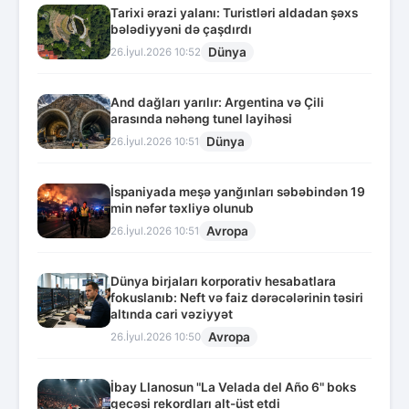
Tarixi ərazi yalanı: Turistləri aldadan şəxs
bələdiyyəni də çaşdırdı
Dünya
26.İyul.2026 10:52
And dağları yarılır: Argentina və Çili
arasında nəhəng tunel layihəsi
Dünya
26.İyul.2026 10:51
İspaniyada meşə yanğınları səbəbindən 19
min nəfər təxliyə olunub
Avropa
26.İyul.2026 10:51
Dünya birjaları korporativ hesabatlara
fokuslanıb: Neft və faiz dərəcələrinin təsiri
altında cari vəziyyət
Avropa
26.İyul.2026 10:50
İbay Llanosun "La Velada del Año 6" boks
gecəsi rekordları alt-üst etdi