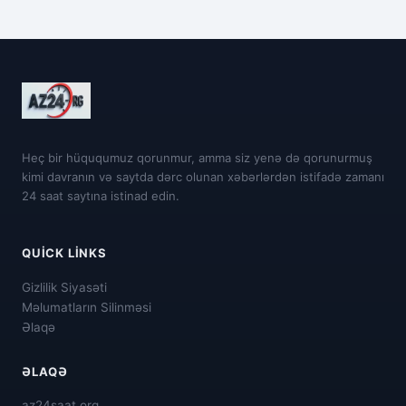
Heç bir hüququmuz qorunmur, amma siz yenə də qorunurmuş
kimi davranın və saytda dərc olunan xəbərlərdən istifadə zamanı
24 saat saytına istinad edin.
QUICK LINKS
Gizlilik Siyasəti
Məlumatların Silinməsi
Əlaqə
ƏLAQƏ
az24saat.org