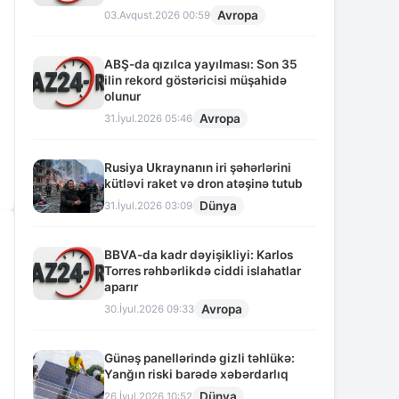
Avropa
03.Avqust.2026 00:59
ABŞ-da qızılca yayılması: Son 35
ilin rekord göstəricisi müşahidə
olunur
Avropa
31.İyul.2026 05:46
Rusiya Ukraynanın iri şəhərlərini
kütləvi raket və dron atəşinə tutub
Dünya
31.İyul.2026 03:09
BBVA-da kadr dəyişikliyi: Karlos
Torres rəhbərlikdə ciddi islahatlar
aparır
Avropa
30.İyul.2026 09:33
Günəş panellərində gizli təhlükə:
Yanğın riski barədə xəbərdarlıq
Dünya
26.İyul.2026 10:52