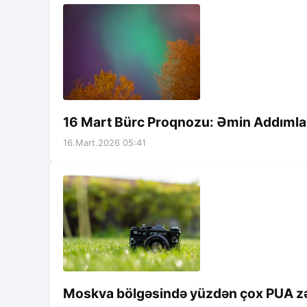
16 Mart Bürc Proqnozu: Əmin Addımlar
16.Mart.2026 05:41
Moskva bölgəsində yüzdən çox PUA zərə