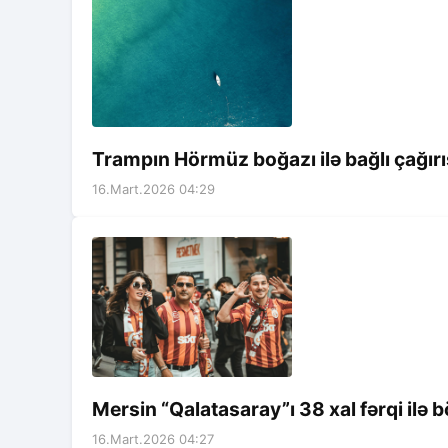
Trampın Hörmüz boğazı ilə bağlı çağır
16.Mart.2026 04:29
Mersin “Qalatasaray”ı 38 xal fərqi ilə
16.Mart.2026 04:27