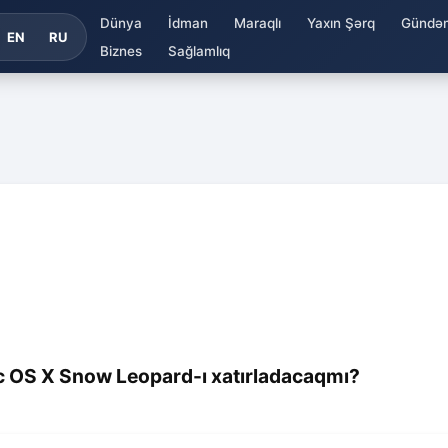
Dünya
İdman
Maraqlı
Yaxın Şərq
Gündə
EN
RU
Biznes
Sağlamlıq
Mac OS X Snow Leopard-ı xatırladacaqmı?