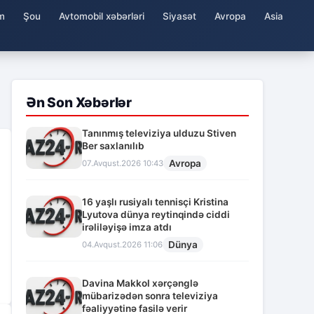
m
Şou
Avtomobil xəbərləri
Siyasət
Avropa
Asia
Ən Son Xəbərlər
Tanınmış televiziya ulduzu Stiven
Ber saxlanılıb
Avropa
07.Avqust.2026 10:43
16 yaşlı rusiyalı tennisçi Kristina
Lyutova dünya reytinqində ciddi
irəliləyişə imza atdı
Dünya
04.Avqust.2026 11:06
Davina Makkol xərçənglə
mübarizədən sonra televiziya
fəaliyyətinə fasilə verir