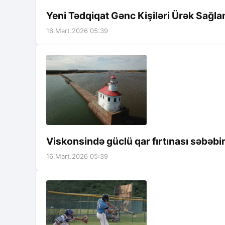
Yeni Tədqiqat Gənc Kişiləri Ürək Sağla
16.Mart.2026 05:39
Viskonsində güclü qar fırtınası səbəbi
16.Mart.2026 05:39