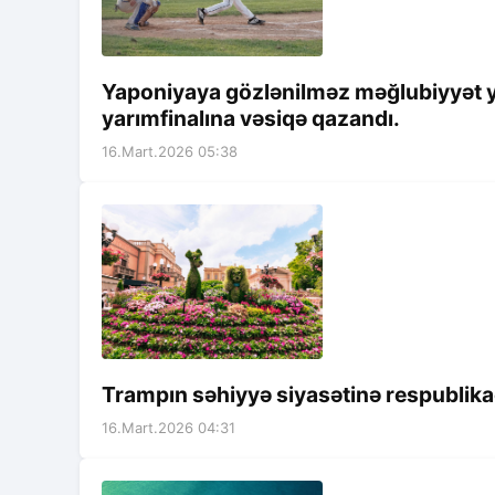
Yaponiyaya gözlənilməz məğlubiyyət 
yarımfinalına vəsiqə qazandı.
16.Mart.2026 05:38
Trampın səhiyyə siyasətinə respublika
16.Mart.2026 04:31