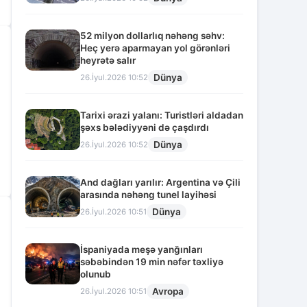
52 milyon dollarlıq nəhəng səhv:
Heç yerə aparmayan yol görənləri
heyrətə salır
Dünya
26.İyul.2026 10:52
Tarixi ərazi yalanı: Turistləri aldadan
şəxs bələdiyyəni də çaşdırdı
Dünya
26.İyul.2026 10:52
And dağları yarılır: Argentina və Çili
arasında nəhəng tunel layihəsi
Dünya
26.İyul.2026 10:51
İspaniyada meşə yanğınları
səbəbindən 19 min nəfər təxliyə
olunub
Avropa
26.İyul.2026 10:51