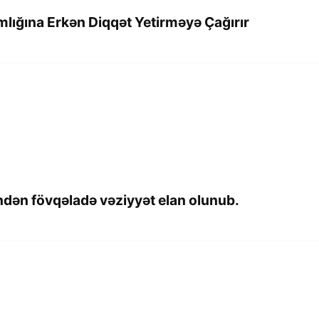
mlığına Erkən Diqqət Yetirməyə Çağırır
ndən fövqəladə vəziyyət elan olunub.