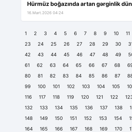
Hürmüz boğazında artan gərginlik dünya
16.Mart.2026 04:24
1
2
3
4
5
6
7
8
9
10
11
23
24
25
26
27
28
29
30
3
42
43
44
45
46
47
48
49
5
61
62
63
64
65
66
67
68
6
80
81
82
83
84
85
86
87
8
99
100
101
102
103
104
105
1
116
117
118
119
120
121
122
12
132
133
134
135
136
137
138
148
149
150
151
152
153
154
1
164
165
166
167
168
169
170
1