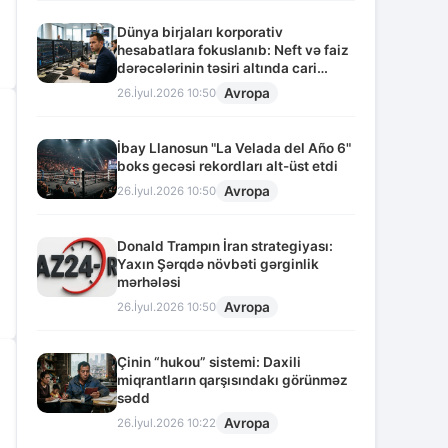
Dünya birjaları korporativ
hesabatlara fokuslanıb: Neft və faiz
dərəcələrinin təsiri altında cari
vəziyyət
Avropa
26.İyul.2026 10:50
İbay Llanosun "La Velada del Año 6"
boks gecəsi rekordları alt-üst etdi
Avropa
26.İyul.2026 10:50
Donald Trampın İran strategiyası:
Yaxın Şərqdə növbəti gərginlik
mərhələsi
Avropa
26.İyul.2026 10:50
Çinin “hukou” sistemi: Daxili
miqrantların qarşısındakı görünməz
sədd
Avropa
26.İyul.2026 10:22