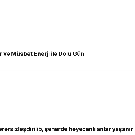
 və Müsbət Enerji ilə Dolu Gün
rsizləşdirilib, şəhərdə həyəcanlı anlar yaşanır