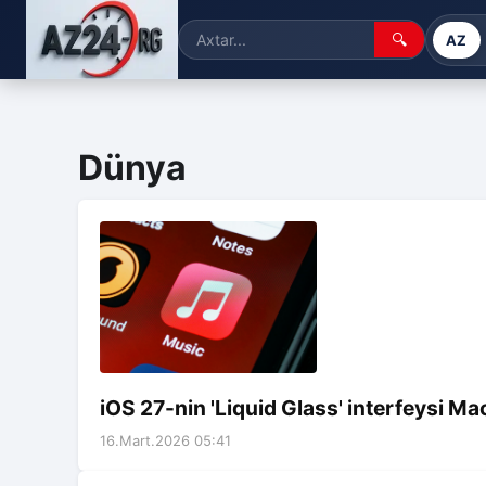
🔍
AZ
Dünya
iOS 27-nin 'Liquid Glass' interfeysi 
16.Mart.2026 05:41