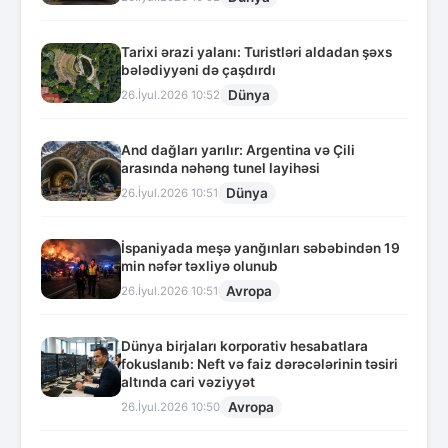
Tarixi ərazi yalanı: Turistləri aldadan şəxs
bələdiyyəni də çaşdırdı
Dünya
26.İyul.2026 10:52
And dağları yarılır: Argentina və Çili
arasında nəhəng tunel layihəsi
Dünya
26.İyul.2026 10:51
İspaniyada meşə yanğınları səbəbindən 19
min nəfər təxliyə olunub
Avropa
26.İyul.2026 10:51
Dünya birjaları korporativ hesabatlara
fokuslanıb: Neft və faiz dərəcələrinin təsiri
altında cari vəziyyət
Avropa
26.İyul.2026 10:50