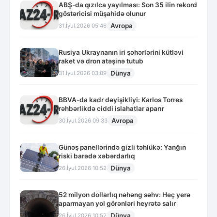
ABŞ-da qızılca yayılması: Son 35 ilin rekord
göstəricisi müşahidə olunur
Avropa
31.İyul.2026 05:46
Rusiya Ukraynanın iri şəhərlərini kütləvi
raket və dron atəşinə tutub
Dünya
31.İyul.2026 03:09
BBVA-da kadr dəyişikliyi: Karlos Torres
rəhbərlikdə ciddi islahatlar aparır
Avropa
30.İyul.2026 09:33
Günəş panellərində gizli təhlükə: Yanğın
riski barədə xəbərdarlıq
Dünya
26.İyul.2026 10:52
52 milyon dollarlıq nəhəng səhv: Heç yerə
aparmayan yol görənləri heyrətə salır
Dünya
26.İyul.2026 10:52