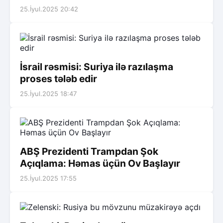
25.İyul.2025 20:42
İsrail rəsmisi: Suriya ilə razılaşma
proses tələb edir
25.İyul.2025 18:47
ABŞ Prezidenti Trampdan Şok
Açıqlama: Həmas üçün Ov Başlayır
25.İyul.2025 17:55