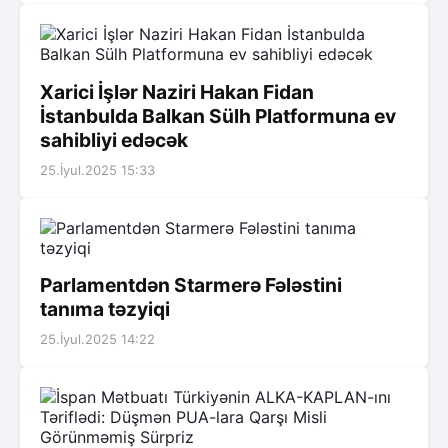
Xarici İşlər Naziri Hakan Fidan
İstanbulda Balkan Sülh Platformuna ev
sahibliyi edəcək
25.İyul.2025 15:33
Parlamentdən Starmerə Fələstini
tanıma təzyiqi
25.İyul.2025 14:22