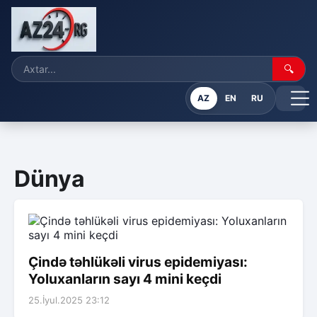
🔍
AZ
EN
RU
Dünya
Çində təhlükəli virus epidemiyası:
Yoluxanların sayı 4 mini keçdi
25.İyul.2025 23:12