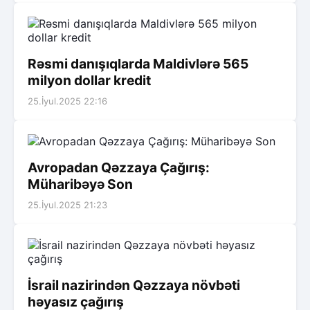
Rəsmi danışıqlarda Maldivlərə 565
milyon dollar kredit
25.İyul.2025 22:16
Avropadan Qəzzaya Çağırış:
Müharibəyə Son
25.İyul.2025 21:23
İsrail nazirindən Qəzzaya növbəti
həyasız çağırış