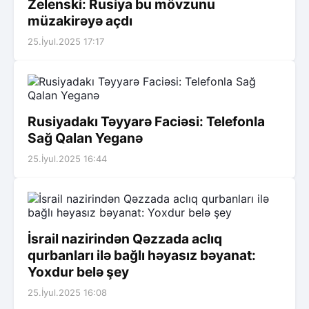
Zelenski: Rusiya bu mövzunu
müzakirəyə açdı
25.İyul.2025 17:17
Rusiyadakı Təyyarə Faciəsi: Telefonla
Sağ Qalan Yeganə
25.İyul.2025 16:44
İsrail nazirindən Qəzzada aclıq
qurbanları ilə bağlı həyasız bəyanat:
Yoxdur belə şey
25.İyul.2025 16:08