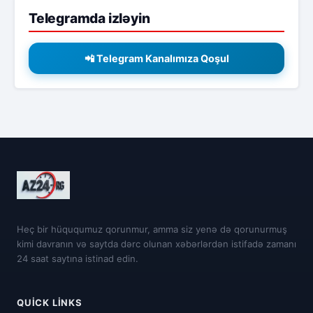
Telegramda izləyin
📲 Telegram Kanalımıza Qoşul
Heç bir hüququmuz qorunmur, amma siz yenə də qorunurmuş
kimi davranın və saytda dərc olunan xəbərlərdən istifadə zamanı
24 saat saytına istinad edin.
QUICK LINKS