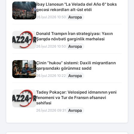
İbay Llanosun "La Velada del Año 6" boks
gecəsi rekordları alt-üst etdi
Avropa
26.İyul.2026 10:50
Donald Trampın İran strategiyası: Yaxın
Şərqdə növbəti gərginlik mərhələsi
Avropa
26.İyul.2026 10:50
Çinin “hukou” sistemi: Daxili miqrantların
qarşısındakı görünməz sədd
Avropa
26.İyul.2026 10:22
Tadey Pokaçar: Velosiped idmanının yeni
fenomeni və Tur de Fransın əfsanəvi
səhifəsi
Avropa
26.İyul.2026 09:31