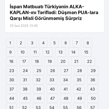
İspan Mətbuatı Türkiyənin ALKA-
KAPLAN-ını Təriflədi: Düşmən PUA-lara
Qarşı Misli Görünməmiş Sürpriz
25.İyul.2025 13:45
1
2
3
4
5
6
7
8
9
10
11
12
13
14
15
16
17
18
19
20
21
22
23
24
25
26
27
28
29
30
31
32
33
34
35
36
37
38
39
40
41
42
43
44
45
46
47
48
49
50
51
52
53
54
55
56
57