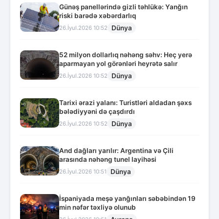
Günəş panellərində gizli təhlükə: Yanğın
riski barədə xəbərdarlıq
Dünya
26.İyul.2026 10:52
52 milyon dollarlıq nəhəng səhv: Heç yerə
aparmayan yol görənləri heyrətə salır
Dünya
26.İyul.2026 10:52
Tarixi ərazi yalanı: Turistləri aldadan şəxs
bələdiyyəni də çaşdırdı
Dünya
26.İyul.2026 10:52
And dağları yarılır: Argentina və Çili
arasında nəhəng tunel layihəsi
Dünya
26.İyul.2026 10:51
İspaniyada meşə yanğınları səbəbindən 19
min nəfər təxliyə olunub