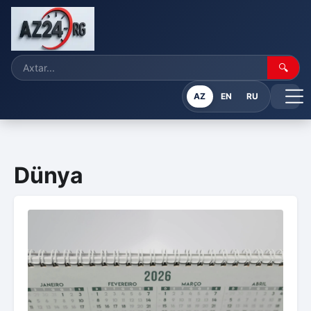
🔍
AZ
EN
RU
Dünya