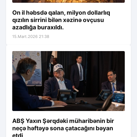
On il həbsdə qalan, milyon dollarlıq
qızılın sirrini bilən xəzinə ovçusu
azadlığa buraxıldı.
15.Mart.2026 21:38
ABŞ Yaxın Şərqdəki müharibənin bir
neçə həftəyə sona çatacağını bəyan
etdi