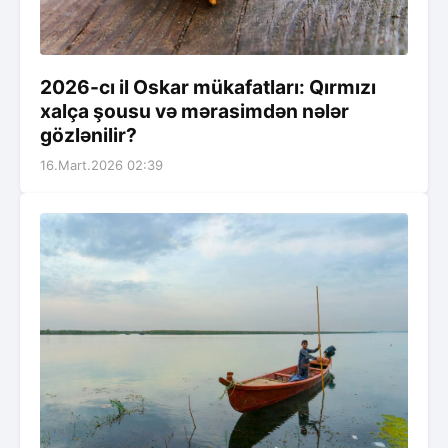
2026-cı il Oskar mükafatları: Qırmızı
xalça şousu və mərasimdən nələr
gözlənilir?
16.Mart.2026 02:39