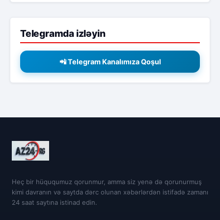
Telegramda izləyin
📲 Telegram Kanalımıza Qoşul
Heç bir hüququmuz qorunmur, amma siz yenə də qorunurmuş
kimi davranın və saytda dərc olunan xəbərlərdən istifadə zamanı
24 saat saytına istinad edin.