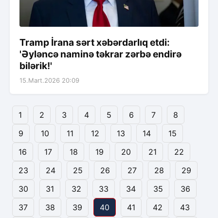
Tramp İrana sərt xəbərdarlıq etdi:
'Əyləncə naminə təkrar zərbə endirə
bilərik!'
15.Mart.2026 20:09
1
2
3
4
5
6
7
8
9
10
11
12
13
14
15
16
17
18
19
20
21
22
23
24
25
26
27
28
29
30
31
32
33
34
35
36
37
38
39
40
41
42
43