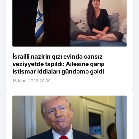
İsrailli nazirin qızı evində cansız
vəziyyətdə tapıldı: Ailəsinə qarşı
istismar iddiaları gündəmə gəldi
15.Mart.2026 20:09