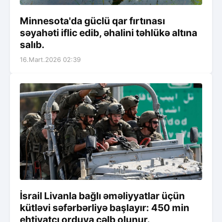
Minnesota'da güclü qar fırtınası
səyahəti iflic edib, əhalini təhlükə altına
salıb.
16.Mart.2026 02:39
İsrail Livanla bağlı əməliyyatlar üçün
kütləvi səfərbərliyə başlayır: 450 min
ehtiyatçı orduya cəlb olunur.