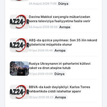
Dünya
04.Avqust.2026 11:06
Davina Makkol xərçənglə mübarizədən
sonra televiziya fəaliyyətinə fasilə verir
Avropa
03.Avqust.2026 00:59
ABŞ-da qızılca yayılması: Son 35 ilin rekord
göstəricisi müşahidə olunur
Avropa
31.İyul.2026 05:46
Rusiya Ukraynanın iri şəhərlərini kütləvi
raket və dron atəşinə tutub
Dünya
31.İyul.2026 03:09
BBVA-da kadr dəyişikliyi: Karlos Torres
rəhbərlikdə ciddi islahatlar aparır
Avropa
30.İyul.2026 09:33