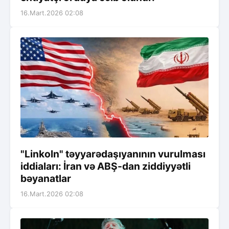
16.Mart.2026 02:08
"Linkoln" təyyarədaşıyanının vurulması
iddiaları: İran və ABŞ-dan ziddiyyətli
bəyanatlar
16.Mart.2026 02:08