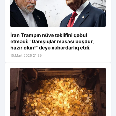
İran Trampın nüvə təklifini qəbul
etmədi: "Danışıqlar masası boşdur,
hazır olun!" deyə xəbərdarlıq etdi.
15.Mart.2026 21:39