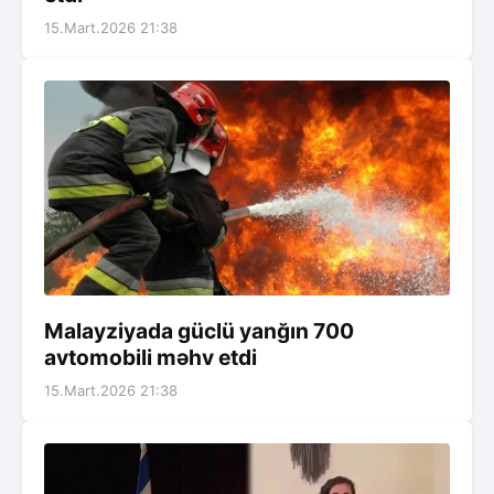
15.Mart.2026 21:38
Malayziyada güclü yanğın 700
avtomobili məhv etdi
15.Mart.2026 21:38