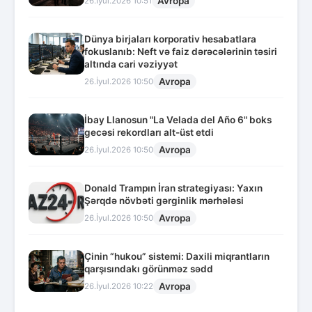
Avropa
26.İyul.2026 10:51
Dünya birjaları korporativ hesabatlara
fokuslanıb: Neft və faiz dərəcələrinin təsiri
altında cari vəziyyət
Avropa
26.İyul.2026 10:50
İbay Llanosun "La Velada del Año 6" boks
gecəsi rekordları alt-üst etdi
Avropa
26.İyul.2026 10:50
Donald Trampın İran strategiyası: Yaxın
Şərqdə növbəti gərginlik mərhələsi
Avropa
26.İyul.2026 10:50
Çinin “hukou” sistemi: Daxili miqrantların
qarşısındakı görünməz sədd
Avropa
26.İyul.2026 10:22