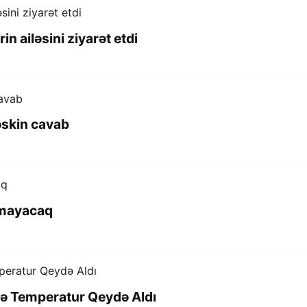
in ailəsini ziyarət etdi
əskin cavab
lmayacaq
ə Temperatur Qeydə Aldı