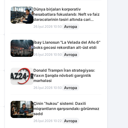
Dünya birjaları korporativ
hesabatlara fokuslanıb: Neft və faiz
dərəcələrinin təsiri altında cari
vəziyyət
Avropa
26.İyul.2026 10:50
İbay Llanosun "La Velada del Año 6"
boks gecəsi rekordları alt-üst etdi
Avropa
26.İyul.2026 10:50
Donald Trampın İran strategiyası:
Yaxın Şərqdə növbəti gərginlik
mərhələsi
Avropa
26.İyul.2026 10:50
Çinin “hukou” sistemi: Daxili
miqrantların qarşısındakı görünməz
sədd
Avropa
26.İyul.2026 10:22