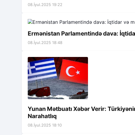
08.İyul.2025 19:22
Ermənistan Parlamentində dava: İqtida
08.İyul.2025 18:48
Yunan Mətbuatı Xəbər Verir: Türkiyən
Narahatlıq
08.İyul.2025 18:10