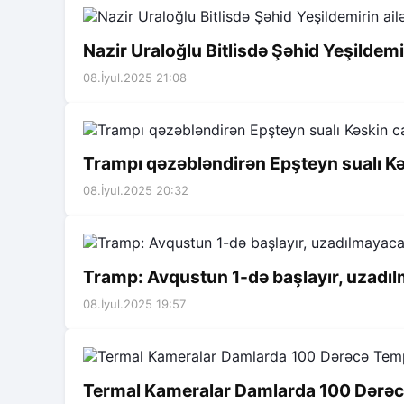
Nazir Uraloğlu Bitlisdə Şəhid Yeşildemir
08.İyul.2025 21:08
Trampı qəzəbləndirən Epşteyn sualı K
08.İyul.2025 20:32
Tramp: Avqustun 1-də başlayır, uzadı
08.İyul.2025 19:57
Termal Kameralar Damlarda 100 Dərəc