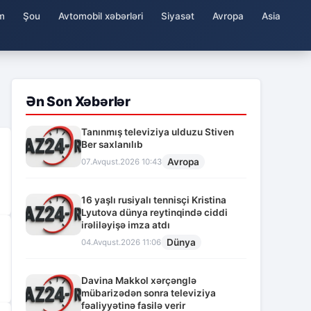
m
Şou
Avtomobil xəbərləri
Siyasət
Avropa
Asia
Ən Son Xəbərlər
Tanınmış televiziya ulduzu Stiven
Ber saxlanılıb
Avropa
07.Avqust.2026 10:43
16 yaşlı rusiyalı tennisçi Kristina
Lyutova dünya reytinqində ciddi
irəliləyişə imza atdı
Dünya
04.Avqust.2026 11:06
Davina Makkol xərçənglə
mübarizədən sonra televiziya
fəaliyyətinə fasilə verir