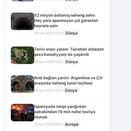
52 milyon dollarlıq nəhəng səhv:
Heç yerə aparmayan yol görənləri
heyrətə salır
Dünya
26.İyul.2026 10:52
Tarixi ərazi yalanı: Turistləri aldadan
şəxs bələdiyyəni də çaşdırdı
Dünya
26.İyul.2026 10:52
And dağları yarılır: Argentina və Çili
arasında nəhəng tunel layihəsi
Dünya
26.İyul.2026 10:51
İspaniyada meşə yanğınları
səbəbindən 19 min nəfər təxliyə
olunub
Avropa
26.İyul.2026 10:51