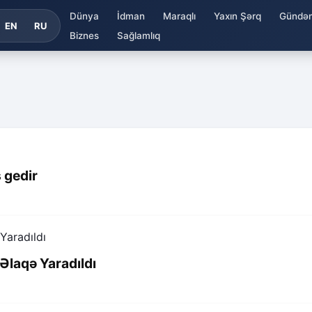
Dünya
İdman
Maraqlı
Yaxın Şərq
Gündə
EN
RU
Biznes
Sağlamlıq
 gedir
 Əlaqə Yaradıldı