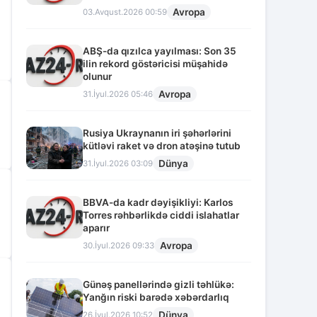
Avropa
03.Avqust.2026 00:59
ABŞ-da qızılca yayılması: Son 35
ilin rekord göstəricisi müşahidə
olunur
Avropa
31.İyul.2026 05:46
Rusiya Ukraynanın iri şəhərlərini
kütləvi raket və dron atəşinə tutub
Dünya
31.İyul.2026 03:09
BBVA-da kadr dəyişikliyi: Karlos
Torres rəhbərlikdə ciddi islahatlar
aparır
Avropa
30.İyul.2026 09:33
Günəş panellərində gizli təhlükə:
Yanğın riski barədə xəbərdarlıq
Dünya
26.İyul.2026 10:52