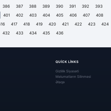
386
387
388
389
390
391
392
393
401
402
403
404
405
406
407
408
416
417
418
419
420
421
422
423
424
432
433
434
435
436
QUICK LINKS
Gizlilik Siyasəti
Məlumatların Silinməsi
Əlaqə