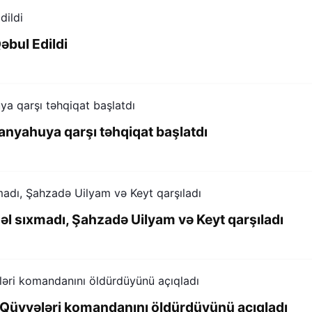
əbul Edildi
nyahuya qarşı təhqiqat başlatdı
 əl sıxmadı, Şahzadə Uilyam və Keyt qarşıladı
an Qüvvələri komandanını öldürdüyünü açıqladı