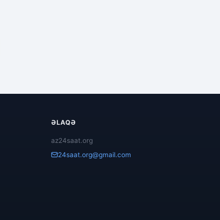
ƏLAQƏ
az24saat.org
24saat.org@gmail.com