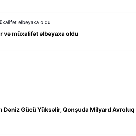
r və müxalifət əlbəyaxa oldu
in Dəniz Gücü Yüksəlir, Qonşuda Milyard Avroluq