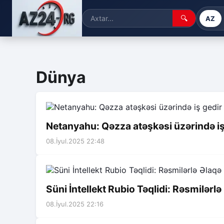
🔍
AZ
Dünya
Netanyahu: Qəzza atəşkəsi üzərində iş
08.İyul.2025 22:48
Süni İntellekt Rubio Təqlidi: Rəsmilərlə
08.İyul.2025 22:16