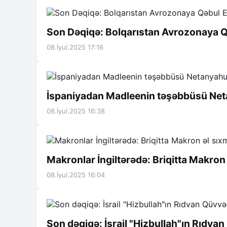
Son Dəqiqə: Bolqarıstan Avrozonaya Q
08.İyul.2025 17:16
İspaniyadan Madleenin təşəbbüsü Neta
08.İyul.2025 16:38
Makronlar İngiltərədə: Briqitta Makron
08.İyul.2025 16:04
Son dəqiqə: İsrail "Hizbullah"ın Rıdv