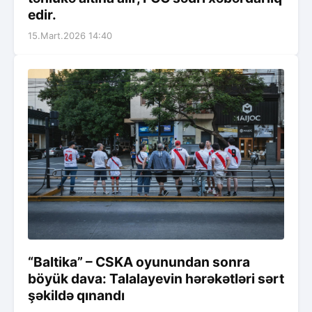
edir.
15.Mart.2026 14:40
“Baltika” – CSKA oyunundan sonra
böyük dava: Talalayevin hərəkətləri sərt
şəkildə qınandı