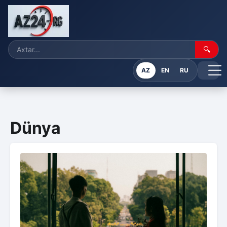
🔍
AZ
EN
RU
Dünya