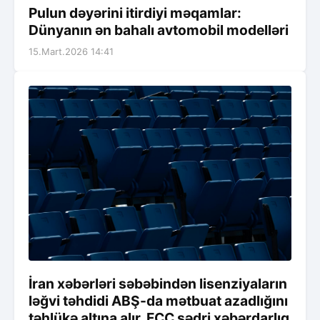
Pulun dəyərini itirdiyi məqamlar:
Dünyanın ən bahalı avtomobil modelləri
15.Mart.2026 14:41
İran xəbərləri səbəbindən lisenziyaların
ləğvi təhdidi ABŞ-da mətbuat azadlığını
təhlükə altına alır, FCC sədri xəbərdarlıq