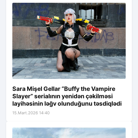
Sara Mişel Gellar “Buffy the Vampire
Slayer” serialının yenidən çəkilməsi
layihəsinin ləğv olunduğunu təsdiqlədi
15.Mart.2026 14:40