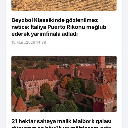
Beyzbol Klassikində gözlənilməz
nəticə: İtaliya Puerto Rikonu məğlub
edərək yarımfinala adladı
15.Mart.2026 14:38
21 hektar sahəyə malik Malbork qalası
dünyanın ən böyük və möhtəşəm orta