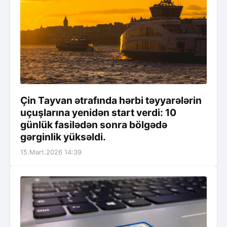
Çin Tayvan ətrafında hərbi təyyarələrin
uçuşlarına yenidən start verdi: 10
günlük fasilədən sonra bölgədə
gərginlik yüksəldi.
15.Mart.2026 14:39