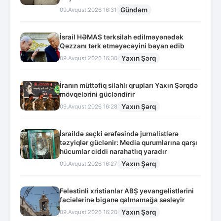
Gündəm
09.Avqust.2026 16:31
İsrail HƏMAS tərksilah edilməyənədək
Qəzzanı tərk etməyəcəyini bəyan edib
Yaxın Şərq
09.Avqust.2026 16:30
İranın müttəfiq silahlı qrupları Yaxın Şərqdə
mövqelərini gücləndirir
Yaxın Şərq
09.Avqust.2026 16:28
İsraildə seçki ərəfəsində jurnalistlərə
təzyiqlər güclənir: Media qurumlarına qarşı
hücumlar ciddi narahatlıq yaradır
Yaxın Şərq
09.Avqust.2026 16:27
Fələstinli xristianlar ABŞ yevangelistlərini
faciələrinə biganə qalmamağa səsləyir
Yaxın Şərq
09.Avqust.2026 16:20