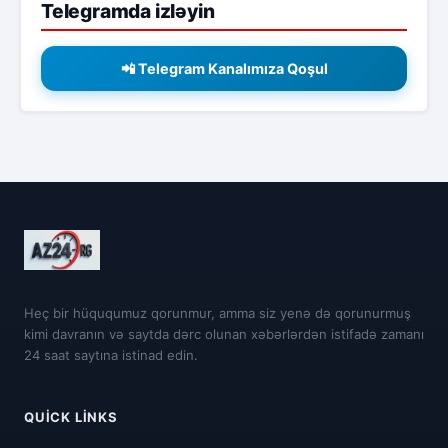
Telegramda izləyin
📲 Telegram Kanalımıza Qoşul
Heç bir hüququmuz qorunmur, amma siz yenə də qorunurmuş
kimi davranın və saytda dərc olunan xəbərlərdən istifadə zamanı
24 saat saytına istinad edin.
QUICK LINKS