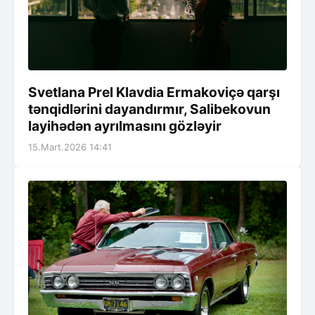
Svetlana Prel Klavdia Ermakoviçə qarşı
tənqidlərini dayandırmır, Salibekovun
layihədən ayrılmasını gözləyir
15.Mart.2026 14:41