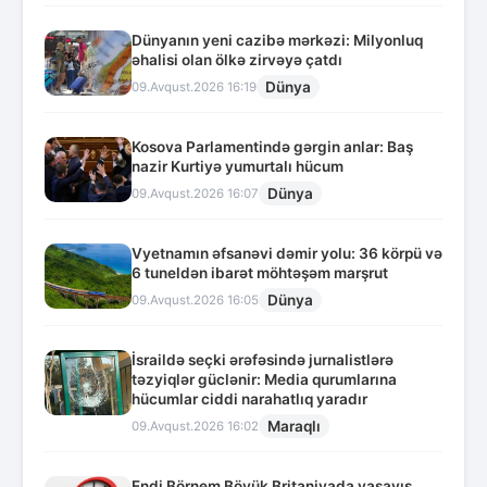
Dünyanın yeni cazibə mərkəzi: Milyonluq
əhalisi olan ölkə zirvəyə çatdı
Dünya
09.Avqust.2026 16:19
Kosova Parlamentində gərgin anlar: Baş
nazir Kurtiyə yumurtalı hücum
Dünya
09.Avqust.2026 16:07
Vyetnamın əfsanəvi dəmir yolu: 36 körpü və
6 tuneldən ibarət möhtəşəm marşrut
Dünya
09.Avqust.2026 16:05
İsraildə seçki ərəfəsində jurnalistlərə
təzyiqlər güclənir: Media qurumlarına
hücumlar ciddi narahatlıq yaradır
Maraqlı
09.Avqust.2026 16:02
Endi Börnem Böyük Britaniyada yaşayış