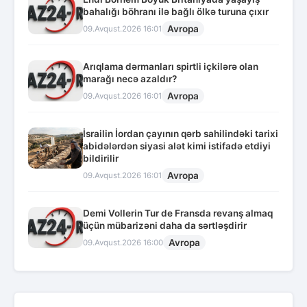
bahalığı böhranı ilə bağlı ölkə turuna çıxır
Avropa
09.Avqust.2026 16:01
Arıqlama dərmanları spirtli içkilərə olan
marağı necə azaldır?
Avropa
09.Avqust.2026 16:01
İsrailin İordan çayının qərb sahilindəki tarixi
abidələrdən siyasi alət kimi istifadə etdiyi
bildirilir
Avropa
09.Avqust.2026 16:01
Demi Vollerin Tur de Fransda revanş almaq
üçün mübarizəni daha da sərtləşdirir
Avropa
09.Avqust.2026 16:00