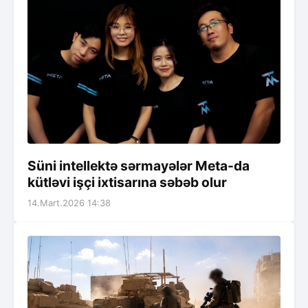
Süni intellektə sərmayələr Meta-da
kütləvi işçi ixtisarına səbəb olur
14.Mart.2026 14:38