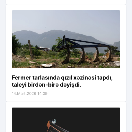
Fermer tarlasında qızıl xəzinəsi tapdı,
taleyi birdən-birə dəyişdi.
14.Mart.2026 14:09