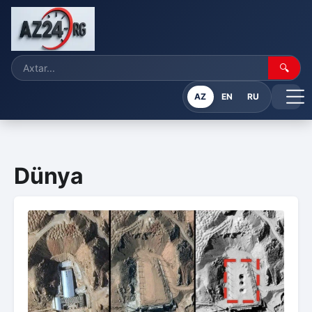
🔍
AZ
EN
RU
Dünya