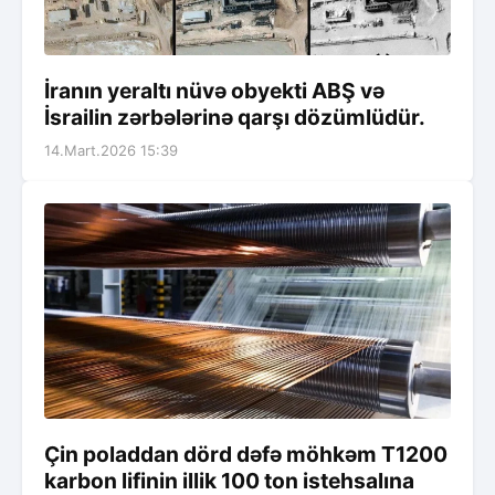
İranın yeraltı nüvə obyekti ABŞ və
İsrailin zərbələrinə qarşı dözümlüdür.
14.Mart.2026 15:39
Çin poladdan dörd dəfə möhkəm T1200
karbon lifinin illik 100 ton istehsalına