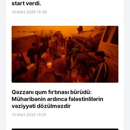
start verdi.
14.Mart.2026 15:38
Qəzzanı qum fırtınası bürüdü:
Müharibənin ardınca fələstinlilərin
vəziyyəti dözülməzdir
14.Mart.2026 15:37