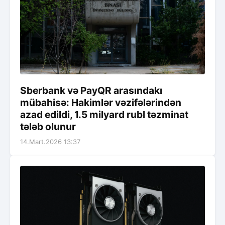
Sberbank və PayQR arasındakı
mübahisə: Hakimlər vəzifələrindən
azad edildi, 1.5 milyard rubl təzminat
tələb olunur
14.Mart.2026 13:37