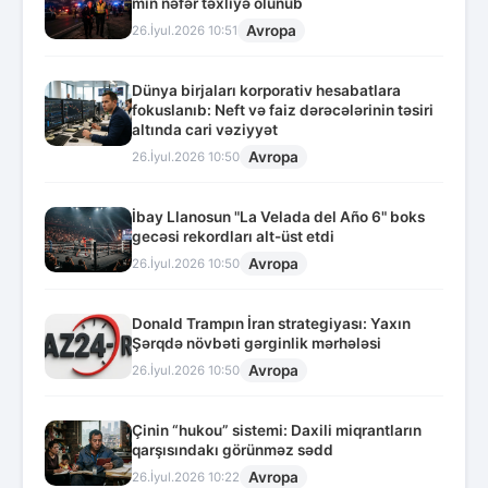
min nəfər təxliyə olunub
Avropa
26.İyul.2026 10:51
Dünya birjaları korporativ hesabatlara
fokuslanıb: Neft və faiz dərəcələrinin təsiri
altında cari vəziyyət
Avropa
26.İyul.2026 10:50
İbay Llanosun "La Velada del Año 6" boks
gecəsi rekordları alt-üst etdi
Avropa
26.İyul.2026 10:50
Donald Trampın İran strategiyası: Yaxın
Şərqdə növbəti gərginlik mərhələsi
Avropa
26.İyul.2026 10:50
Çinin “hukou” sistemi: Daxili miqrantların
qarşısındakı görünməz sədd
Avropa
26.İyul.2026 10:22