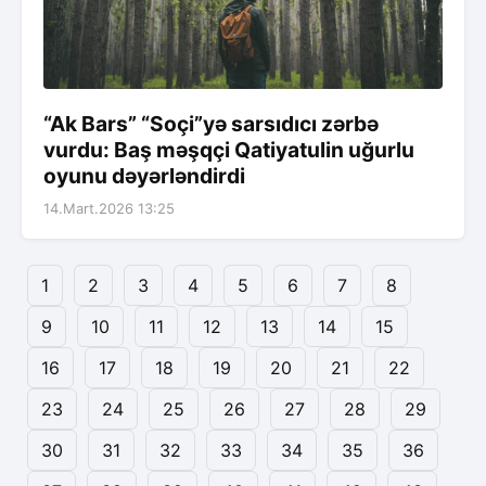
“Ak Bars” “Soçi”yə sarsıdıcı zərbə
vurdu: Baş məşqçi Qatiyatulin uğurlu
oyunu dəyərləndirdi
14.Mart.2026 13:25
1
2
3
4
5
6
7
8
9
10
11
12
13
14
15
16
17
18
19
20
21
22
23
24
25
26
27
28
29
30
31
32
33
34
35
36