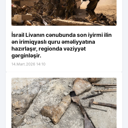
İsrail Livanın cənubunda son iyirmi ilin
ən irimiqyaslı quru əməliyyatına
hazırlaşır, regionda vəziyyət
gərginləşir.
14.Mart.2026 14:10