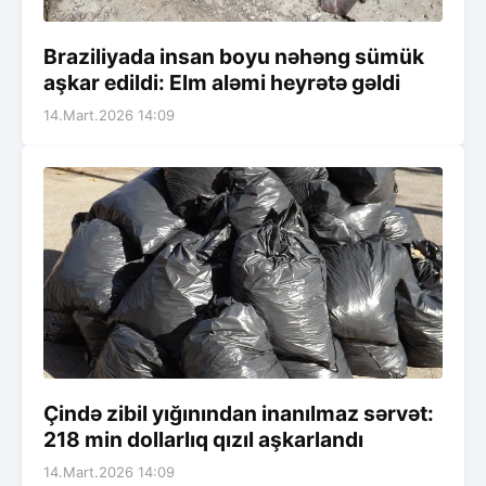
Braziliyada insan boyu nəhəng sümük
aşkar edildi: Elm aləmi heyrətə gəldi
14.Mart.2026 14:09
Çində zibil yığınından inanılmaz sərvət:
218 min dollarlıq qızıl aşkarlandı
14.Mart.2026 14:09