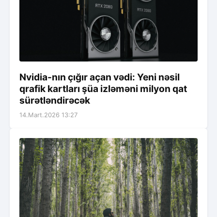
Nvidia-nın çığır açan vədi: Yeni nəsil
qrafik kartları şüa izləməni milyon qat
sürətləndirəcək
14.Mart.2026 13:27