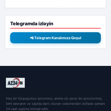
Telegramda izləyin
📲 Telegram Kanalımıza Qoşul
Heç bir hüququmuz qorunmur, amma siz yenə də qorunurmuş
kimi davranın və saytda dərc olunan xəbərlərdən istifadə zamanı
24 saat saytına istinad edin.