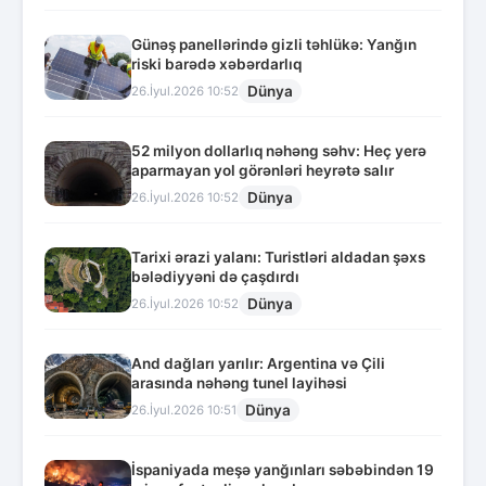
Günəş panellərində gizli təhlükə: Yanğın
riski barədə xəbərdarlıq
Dünya
26.İyul.2026 10:52
52 milyon dollarlıq nəhəng səhv: Heç yerə
aparmayan yol görənləri heyrətə salır
Dünya
26.İyul.2026 10:52
Tarixi ərazi yalanı: Turistləri aldadan şəxs
bələdiyyəni də çaşdırdı
Dünya
26.İyul.2026 10:52
And dağları yarılır: Argentina və Çili
arasında nəhəng tunel layihəsi
Dünya
26.İyul.2026 10:51
İspaniyada meşə yanğınları səbəbindən 19