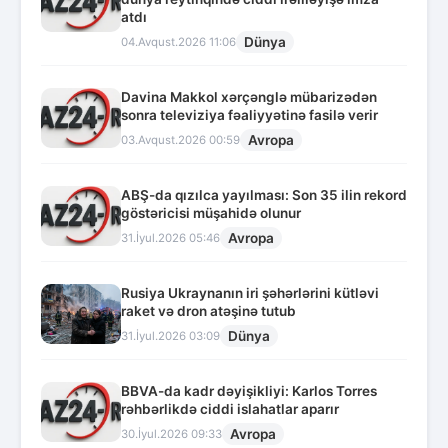
atdı
Dünya
04.Avqust.2026 11:06
Davina Makkol xərçənglə mübarizədən
sonra televiziya fəaliyyətinə fasilə verir
Avropa
03.Avqust.2026 00:59
ABŞ-da qızılca yayılması: Son 35 ilin rekord
göstəricisi müşahidə olunur
Avropa
31.İyul.2026 05:46
Rusiya Ukraynanın iri şəhərlərini kütləvi
raket və dron atəşinə tutub
Dünya
31.İyul.2026 03:09
BBVA-da kadr dəyişikliyi: Karlos Torres
rəhbərlikdə ciddi islahatlar aparır
Avropa
30.İyul.2026 09:33