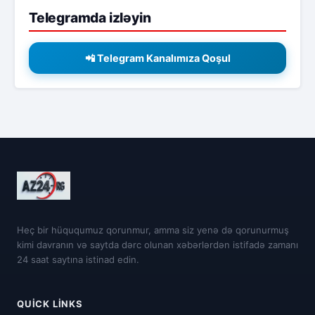
Telegramda izləyin
📲 Telegram Kanalımıza Qoşul
Heç bir hüququmuz qorunmur, amma siz yenə də qorunurmuş
kimi davranın və saytda dərc olunan xəbərlərdən istifadə zamanı
24 saat saytına istinad edin.
QUICK LINKS