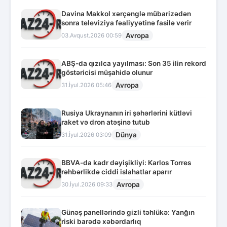
Davina Makkol xərçənglə mübarizədən
sonra televiziya fəaliyyətinə fasilə verir
Avropa
03.Avqust.2026 00:59
ABŞ-da qızılca yayılması: Son 35 ilin rekord
göstəricisi müşahidə olunur
Avropa
31.İyul.2026 05:46
Rusiya Ukraynanın iri şəhərlərini kütləvi
raket və dron atəşinə tutub
Dünya
31.İyul.2026 03:09
BBVA-da kadr dəyişikliyi: Karlos Torres
rəhbərlikdə ciddi islahatlar aparır
Avropa
30.İyul.2026 09:33
Günəş panellərində gizli təhlükə: Yanğın
riski barədə xəbərdarlıq