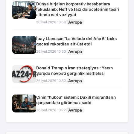
Dünya birjaları korporativ hesabatlara
fokuslanıb: Neft və faiz dərəcələrinin təsiri
altında cari vəziyyət
Avropa
26.İyul.2026 10:50
İbay Llanosun "La Velada del Año 6" boks
gecəsi rekordları alt-üst etdi
Avropa
26.İyul.2026 10:50
Donald Trampın İran strategiyası: Yaxın
Şərqdə növbəti gərginlik mərhələsi
Avropa
26.İyul.2026 10:50
Çinin “hukou” sistemi: Daxili miqrantların
qarşısındakı görünməz sədd
Avropa
26.İyul.2026 10:22