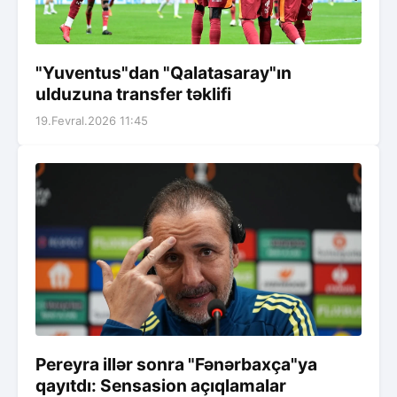
"Yuventus"dan "Qalatasaray"ın
ulduzuna transfer təklifi
19.Fevral.2026 11:45
Pereyra illər sonra "Fənərbaxça"ya
qayıtdı: Sensasion açıqlamalar