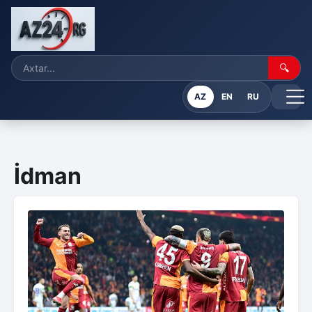
🔍
AZ
EN
RU
İdman