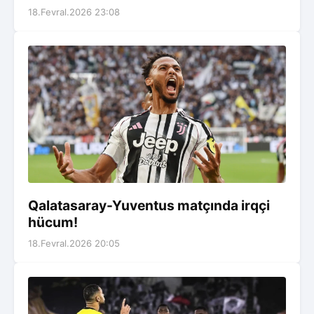
18.Fevral.2026 23:08
Qalatasaray-Yuventus matçında irqçi
hücum!
18.Fevral.2026 20:05