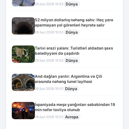
Dünya
26.İyul.2026 10:52
52 milyon dollarlıq nəhəng səhv: Heç yerə
aparmayan yol görənləri heyrətə salır
Dünya
26.İyul.2026 10:52
Tarixi ərazi yalanı: Turistləri aldadan şəxs
bələdiyyəni də çaşdırdı
Dünya
26.İyul.2026 10:52
And dağları yarılır: Argentina və Çili
arasında nəhəng tunel layihəsi
Dünya
26.İyul.2026 10:51
İspaniyada meşə yanğınları səbəbindən 19
min nəfər təxliyə olunub
Avropa
26.İyul.2026 10:51