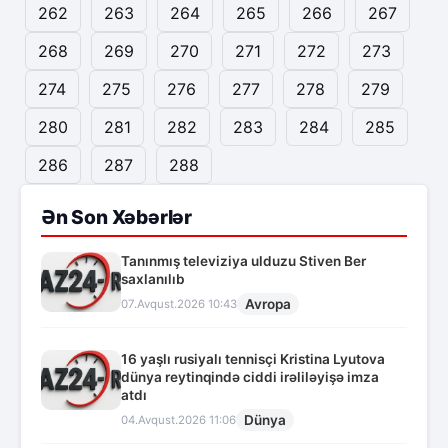
262
263
264
265
266
267
268
269
270
271
272
273
274
275
276
277
278
279
280
281
282
283
284
285
286
287
288
Ən Son Xəbərlər
Tanınmış televiziya ulduzu Stiven Ber
saxlanılıb
Avropa
07.Avqust.2026 10:43
16 yaşlı rusiyalı tennisçi Kristina Lyutova
dünya reytinqində ciddi irəliləyişə imza
atdı
Dünya
04.Avqust.2026 11:06