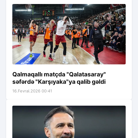
Qalmaqallı matçda "Qalatasaray"
səfərdə "Karşıyaka"ya qalib gəldi
16.Fevral.2026 00:41