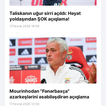
Taliskanın uğur sirri açıldı: Həyat
yoldaşından ŞOK açıqlama!
17.Fevral.2026 18:06
Mourinhodan "Fənərbaxça"
azarkeşlərini əsəbiləşdirən açıqlama
17.Fevral.2026 12:00