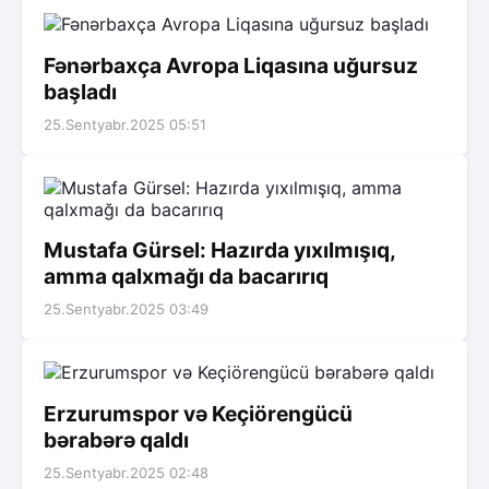
Fənərbaxça Avropa Liqasına uğursuz
başladı
25.Sentyabr.2025 05:51
Mustafa Gürsel: Hazırda yıxılmışıq,
amma qalxmağı da bacarırıq
25.Sentyabr.2025 03:49
Erzurumspor və Keçiörengücü
bərabərə qaldı
25.Sentyabr.2025 02:48