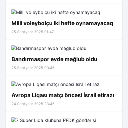
Milli voleybolçu iki həftə oynamayacaq
25.Sentyabr.2025 01:47
Bandırmaspor evdə məğlub oldu
25.Sentyabr.2025 00:46
Avropa Liqası matçı öncəsi İsrail etirazı
24.Sentyabr.2025 23:45