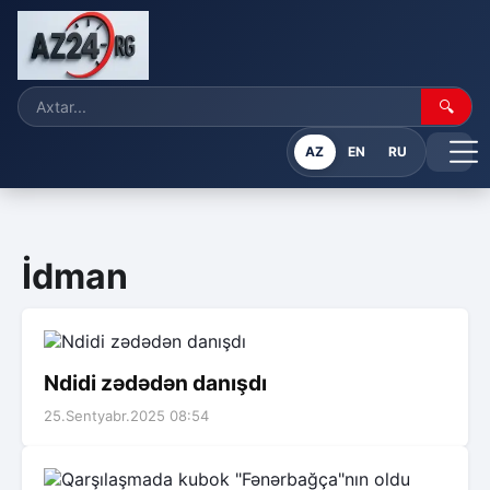
🔍
AZ
EN
RU
İdman
Ndidi zədədən danışdı
25.Sentyabr.2025 08:54