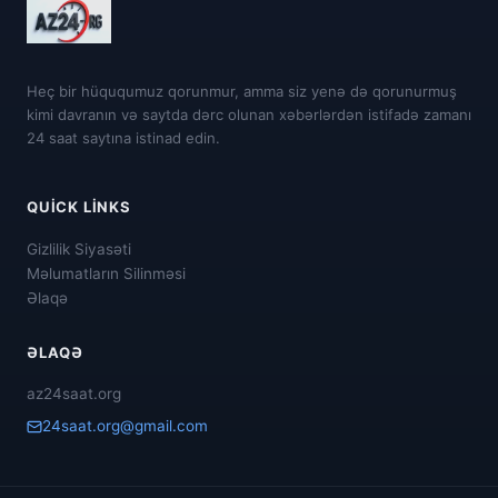
Heç bir hüququmuz qorunmur, amma siz yenə də qorunurmuş
kimi davranın və saytda dərc olunan xəbərlərdən istifadə zamanı
24 saat saytına istinad edin.
QUICK LINKS
Gizlilik Siyasəti
Məlumatların Silinməsi
Əlaqə
ƏLAQƏ
az24saat.org
24saat.org@gmail.com