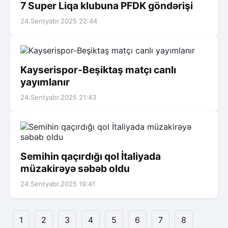
7 Super Liqa klubuna PFDK göndərişi
24.Sentyabr.2025 22:44
Kayserispor-Beşiktaş matçı canlı
yayımlanır
24.Sentyabr.2025 21:43
Semihin qaçırdığı qol İtaliyada
müzakirəyə səbəb oldu
24.Sentyabr.2025 19:41
1
2
3
4
5
6
7
8