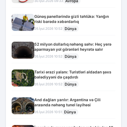
Avropa
30.İyul.2026 09:33
Günəş panellərində gizli təhlükə: Yanğın
riski barədə xəbərdarlıq
Dünya
26.İyul.2026 10:52
52 milyon dollarlıq nəhəng səhv: Heç yerə
aparmayan yol görənləri heyrətə salır
Dünya
26.İyul.2026 10:52
Tarixi ərazi yalanı: Turistləri aldadan şəxs
bələdiyyəni də çaşdırdı
Dünya
26.İyul.2026 10:52
And dağları yarılır: Argentina və Çili
arasında nəhəng tunel layihəsi
Dünya
26.İyul.2026 10:51