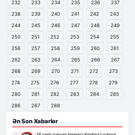
232
233
234
235
236
237
238
239
240
241
242
243
244
245
246
247
248
249
250
251
252
253
254
255
256
257
258
259
260
261
262
263
264
265
266
267
268
269
270
271
272
273
274
275
276
277
278
279
280
281
282
283
284
285
286
287
288
Ən Son Xəbərlər
16 yaşlı rusiyalı tennisçi Kristina Lyutova