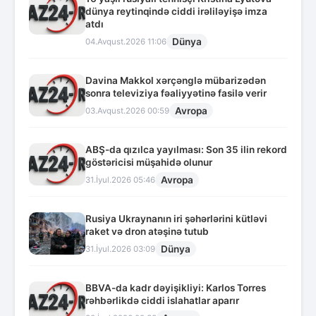
dünya reytinqində ciddi irəliləyişə imza
atdı
Dünya
04.Avqust.2026 11:06
Davina Makkol xərçənglə mübarizədən
sonra televiziya fəaliyyətinə fasilə verir
Avropa
03.Avqust.2026 00:59
ABŞ-da qızılca yayılması: Son 35 ilin rekord
göstəricisi müşahidə olunur
Avropa
31.İyul.2026 05:46
Rusiya Ukraynanın iri şəhərlərini kütləvi
raket və dron atəşinə tutub
Dünya
31.İyul.2026 03:09
BBVA-da kadr dəyişikliyi: Karlos Torres
rəhbərlikdə ciddi islahatlar aparır