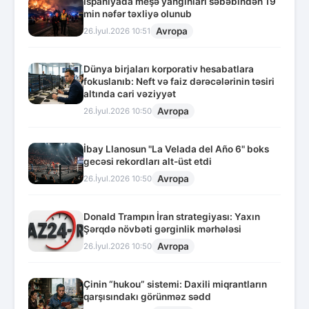
İspaniyada meşə yanğınları səbəbindən 19
min nəfər təxliyə olunub
Avropa
26.İyul.2026 10:51
Dünya birjaları korporativ hesabatlara
fokuslanıb: Neft və faiz dərəcələrinin təsiri
altında cari vəziyyət
Avropa
26.İyul.2026 10:50
İbay Llanosun "La Velada del Año 6" boks
gecəsi rekordları alt-üst etdi
Avropa
26.İyul.2026 10:50
Donald Trampın İran strategiyası: Yaxın
Şərqdə növbəti gərginlik mərhələsi
Avropa
26.İyul.2026 10:50
Çinin “hukou” sistemi: Daxili miqrantların
qarşısındakı görünməz sədd