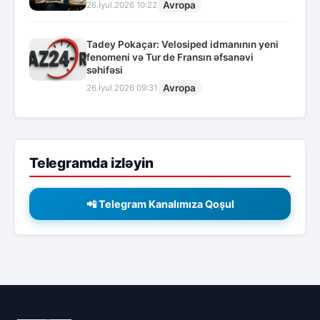
Avropa
26.İyul.2026 10:22
Tadey Pokaçar: Velosiped idmanının yeni
fenomeni və Tur de Fransın əfsanəvi
səhifəsi
Avropa
26.İyul.2026 09:31
Telegramda izləyin
📲 Telegram Kanalımıza Qoşul