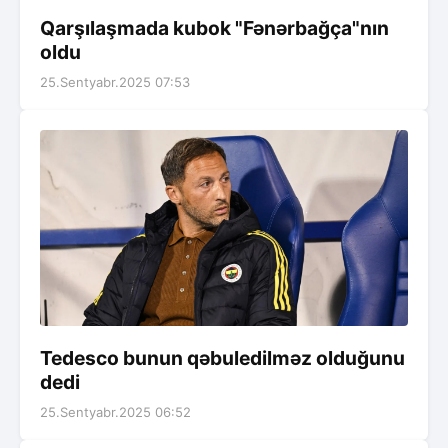
Qarşılaşmada kubok "Fənərbağça"nın
oldu
25.Sentyabr.2025 07:53
Tedesco bunun qəbuledilməz olduğunu
dedi
25.Sentyabr.2025 06:52